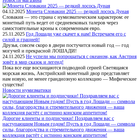
Новости магазина
04.12.2025
Монета Словакии 2025 — редкий лосось Дуная
Словакия — это страна с нумизматическим характером: ее
монетный путь ведет от средневековых талеров через
самостоятельные кроны к современным евро.
25.11.2025
Год Лошади уже скачет к нам! Встречаем его с
силой и грацией!
Друзья, совсем скоро в двери постучится новый год — год
могучей и прекрасной ЛОШАДИ!
24.11.2025
Не успели мы попрощаться с океаном, как Австрия
зовёт в мир сказок и легенд!
Пока все еще восхищаются подводной серией Светящаяся
морская жизнь, Австрийский монетный двор представляет
нам новую, не менее грандиозную коллекцию — Мифические
существа!
Новости нумизматики
Дорогие клиенты и подписчики! Поздравляем вас с
наступающим Новым годом! Пусть в год Лошади — символа
силы, благородства и стремительного движения — ваша
коллекция растёт с истинно конским аппетитом!