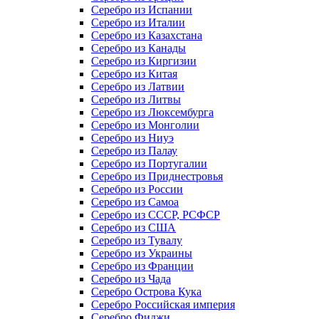
Серебро из Испании
Серебро из Италии
Серебро из Казахстана
Серебро из Канады
Серебро из Киргизии
Серебро из Китая
Серебро из Латвии
Серебро из Литвы
Серебро из Люксембурга
Серебро из Монголии
Серебро из Ниуэ
Серебро из Палау
Серебро из Португалии
Серебро из Приднестровья
Серебро из России
Серебро из Самоа
Серебро из СССР, РСФСР
Серебро из США
Серебро из Тувалу
Серебро из Украины
Серебро из Франции
Серебро из Чада
Серебро Острова Кука
Серебро Российская империя
Серебро Фиджи