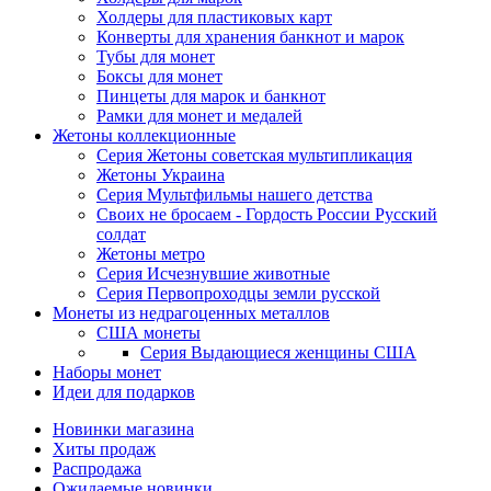
Холдеры для пластиковых карт
Конверты для хранения банкнот и марок
Тубы для монет
Боксы для монет
Пинцеты для марок и банкнот
Рамки для монет и медалей
Жетоны коллекционные
Серия Жетоны советская мультипликация
Жетоны Украина
Серия Мультфильмы нашего детства
Своих не бросаем - Гордость России Русский
солдат
Жетоны метро
Серия Исчезнувшие животные
Серия Первопроходцы земли русской
Монеты из недрагоценных металлов
США монеты
Серия Выдающиеся женщины США
Наборы монет
Идеи для подарков
Новинки магазина
Хиты продаж
Распродажа
Ожидаемые новинки