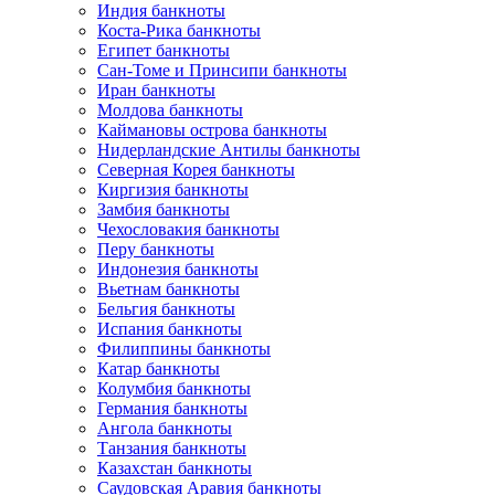
Индия банкноты
Коста-Рика банкноты
Египет банкноты
Сан-Томе и Принсипи банкноты
Иран банкноты
Молдова банкноты
Каймановы острова банкноты
Нидерландские Антилы банкноты
Северная Корея банкноты
Киргизия банкноты
Замбия банкноты
Чехословакия банкноты
Перу банкноты
Индонезия банкноты
Вьетнам банкноты
Бельгия банкноты
Испания банкноты
Филиппины банкноты
Катар банкноты
Колумбия банкноты
Германия банкноты
Ангола банкноты
Танзания банкноты
Казахстан банкноты
Саудовская Аравия банкноты