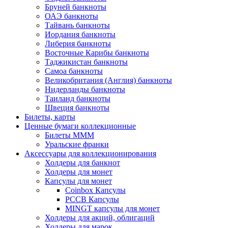
Бруней банкноты
ОАЭ банкноты
Тайвань банкноты
Иордания банкноты
Либерия банкноты
Восточные Карибы банкноты
Таджикистан банкноты
Самоа банкноты
Великобритания (Англия) банкноты
Нидерланды банкноты
Таиланд банкноты
Швеция банкноты
Билеты, карты
Ценные бумаги коллекционные
Билеты МММ
Уральские франки
Аксессуары для коллекционирования
Холдеры для банкнот
Холдеры для монет
Капсулы для монет
Coinbox Капсулы
РССВ Капсулы
MINGT капсулы для монет
Холдеры для акций, облигаций
Холдеры для марок