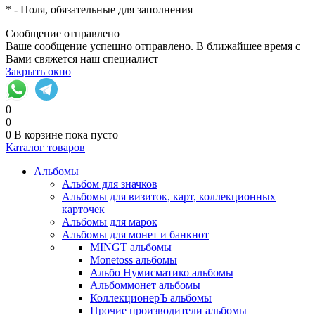
*
- Поля, обязательные для заполнения
Сообщение отправлено
Ваше сообщение успешно отправлено. В ближайшее время с
Вами свяжется наш специалист
Закрыть окно
0
0
0
В корзине
пока пусто
Каталог товаров
Альбомы
Альбом для значков
Альбомы для визиток, карт, коллекционных
карточек
Альбомы для марок
Альбомы для монет и банкнот
MINGT альбомы
Monetoss альбомы
Альбо Нумисматико альбомы
Альбоммонет альбомы
КоллекционерЪ альбомы
Прочие производители альбомы