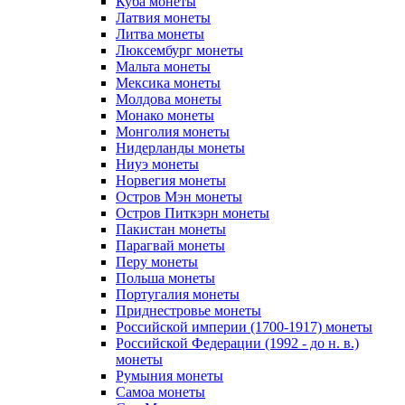
Куба монеты
Латвия монеты
Литва монеты
Люксембург монеты
Мальта монеты
Мексика монеты
Молдова монеты
Монако монеты
Монголия монеты
Нидерланды монеты
Ниуэ монеты
Норвегия монеты
Остров Мэн монеты
Остров Питкэрн монеты
Пакистан монеты
Парагвай монеты
Перу монеты
Польша монеты
Португалия монеты
Приднестровье монеты
Российской империи (1700-1917) монеты
Российской Федерации (1992 - до н. в.)
монеты
Румыния монеты
Самоа монеты