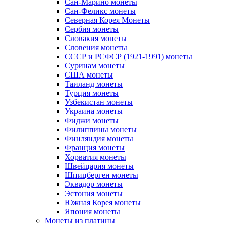
Сан-Марино монеты
Сан-Феликс монеты
Северная Корея Монеты
Сербия монеты
Словакия монеты
Словения монеты
СССР и РСФСР (1921-1991) монеты
Суринам монеты
США монеты
Таиланд монеты
Турция монеты
Узбекистан монеты
Украина монеты
Фиджи монеты
Филиппины монеты
Финляндия монеты
Франция монеты
Хорватия монеты
Швейцария монеты
Шпицберген монеты
Эквадор монеты
Эстония монеты
Южная Корея монеты
Япония монеты
Монеты из платины