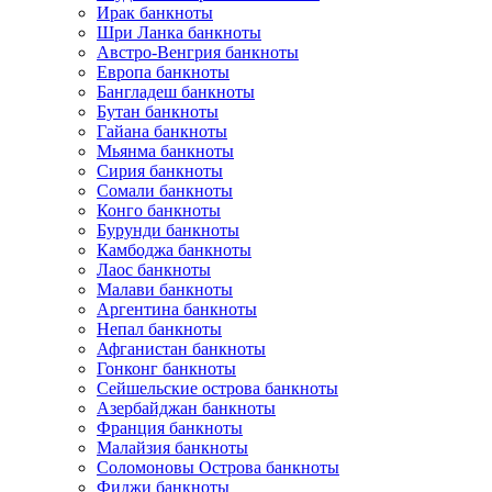
Ирак банкноты
Шри Ланка банкноты
Австро-Венгрия банкноты
Европа банкноты
Бангладеш банкноты
Бутан банкноты
Гайана банкноты
Мьянма банкноты
Сирия банкноты
Сомали банкноты
Конго банкноты
Бурунди банкноты
Камбоджа банкноты
Лаос банкноты
Малави банкноты
Аргентина банкноты
Непал банкноты
Афганистан банкноты
Гонконг банкноты
Сейшельские острова банкноты
Азербайджан банкноты
Франция банкноты
Малайзия банкноты
Соломоновы Острова банкноты
Фиджи банкноты