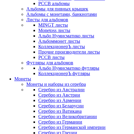
РССВ альбомы
Альбомы для пивных крышек
Альбомы с монетами, банкнотами
Листы для альбомов
MINGT листы
Monetoss листы
Альбо Нумисматико листы
Альбоммонет листы
КоллекционерЪ листы
Прочие производители листы
РССВ листы
Футляры для альбомов
Альбо Нумисматико футляры
КоллекционерЪ футляры
Монеты
Монеты и наборы из серебра
Серебро из Австралии
Серебро из Австрии
Серебро из Армении
Серебро из Беларусии
Серебро из Ватикана
Серебро из Великобритании
Серебро из Германии
Серебро из Германской империи
Серебро из Греции