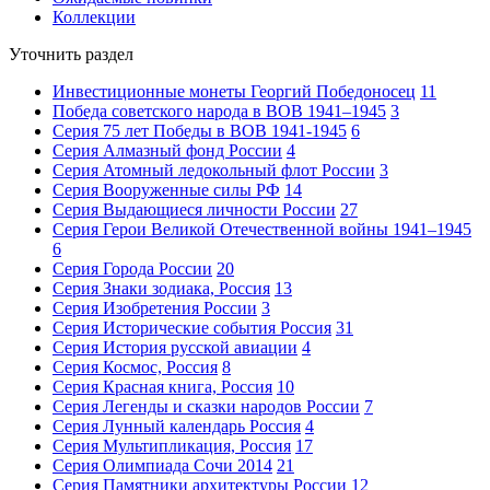
Коллекции
Уточнить раздел
Инвестиционные монеты Георгий Победоносец
11
Победа советского народа в ВОВ 1941–1945
3
Серия 75 лет Победы в ВОВ 1941-1945
6
Серия Алмазный фонд России
4
Серия Атомный ледокольный флот России
3
Серия Вооруженные силы РФ
14
Серия Выдающиеся личности России
27
Серия Герои Великой Отечественной войны 1941–1945
6
Серия Города России
20
Серия Знаки зодиака, Россия
13
Серия Изобретения России
3
Серия Исторические события Россия
31
Серия История русской авиации
4
Серия Космос, Россия
8
Серия Красная книга, Россия
10
Серия Легенды и сказки народов России
7
Серия Лунный календарь Россия
4
Серия Мультипликация, Россия
17
Серия Олимпиада Сочи 2014
21
Серия Памятники архитектуры России
12