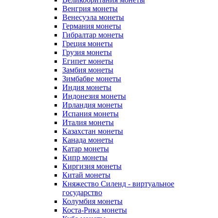
Венгрия монеты
Венесуэла монеты
Германия монеты
Гибралтар монеты
Греция монеты
Грузия монеты
Египет монеты
Замбия монеты
Зимбабве монеты
Индия монеты
Индонезия монеты
Ирландия монеты
Испания монеты
Италия монеты
Казахстан монеты
Канада монеты
Катар монеты
Кипр монеты
Киргизия монеты
Китай монеты
Княжество Силенд - виртуальное
государство
Колумбия монеты
Коста-Рика монеты