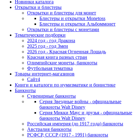
Новинки каталога
Открытки и блистеры
Открытки и блистеры для монет
Блистеры и открытки Monetoss
Блистеры и открытки Альбоммонет
Открытки и блистеры с монетами
Тематические подборки
2024 год - год Дракона
2025 год - год Змеи
2026 год - Красная Огненная Лошадь
Красная книга разных стран
Олимпийские монеты, банкноты
Футбольная тематика
Товары интернет-магазинов
Сайт4
Книги и каталоги по нумизматике и бонистике
Банкноты
Сувенирные банкноты
Серия Звездные войны - официальные
банкноты Walt Disney
Серия Микки Маус и друзья - официальные
банкноты Walt Disney
Российская империя (до 1917 года) банкноты
Австралия банкноты
РСФСР, СССР (1917 - 1991) банкноты