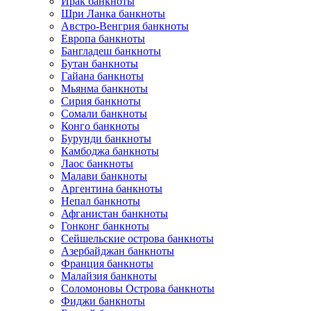
Ирак банкноты
Шри Ланка банкноты
Австро-Венгрия банкноты
Европа банкноты
Бангладеш банкноты
Бутан банкноты
Гайана банкноты
Мьянма банкноты
Сирия банкноты
Сомали банкноты
Конго банкноты
Бурунди банкноты
Камбоджа банкноты
Лаос банкноты
Малави банкноты
Аргентина банкноты
Непал банкноты
Афганистан банкноты
Гонконг банкноты
Сейшельские острова банкноты
Азербайджан банкноты
Франция банкноты
Малайзия банкноты
Соломоновы Острова банкноты
Фиджи банкноты