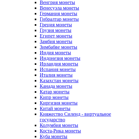
Венгрия монеты
Венесуэла монеты
Германия монеты
Гибралтар монеты
Греция монеты
Грузия монеты
Египет монеты
Замбия монеты
Зимбабве монеты
Индия монеты
Индонезия монеты
Ирландия монеты
Испания монеты
Италия монеты
Казахстан монеты
Канада монеты
Катар монеты
Кипр монеты
Киргизия монеты
Китай монеты
Княжество Силенд - виртуальное
государство
Колумбия монеты
Коста-Рика монеты
Куба монеты