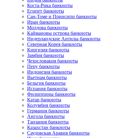
Коста-Рика банкноты
Египет банкноты
Сан-Томе и Принсипи банкноты
Иран банкноты
Молдова банкноты
Каймановы острова банкноты
Нидерландские Антилы банкноты
Северная Корея банкноты
Киргизия банкноты
Замбия банкноты
Чехословакия банкноты
Перу банкноты
Индонезия банкноты
Вьетнам банкноты
Бельгия банкноты
Испания банкноты
Филиппины банкноты
Катар банкноты
Колумбия банкноты
Германия банкноты
Ангола банкноты
Танзания банкноты
Казахстан банкноты
Саудовская Аравия банкноты