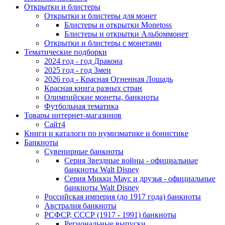
Открытки и блистеры
Открытки и блистеры для монет
Блистеры и открытки Monetoss
Блистеры и открытки Альбоммонет
Открытки и блистеры с монетами
Тематические подборки
2024 год - год Дракона
2025 год - год Змеи
2026 год - Красная Огненная Лошадь
Красная книга разных стран
Олимпийские монеты, банкноты
Футбольная тематика
Товары интернет-магазинов
Сайт4
Книги и каталоги по нумизматике и бонистике
Банкноты
Сувенирные банкноты
Серия Звездные войны - официальные
банкноты Walt Disney
Серия Микки Маус и друзья - официальные
банкноты Walt Disney
Российская империя (до 1917 года) банкноты
Австралия банкноты
РСФСР, СССР (1917 - 1991) банкноты
Региональные выпуски