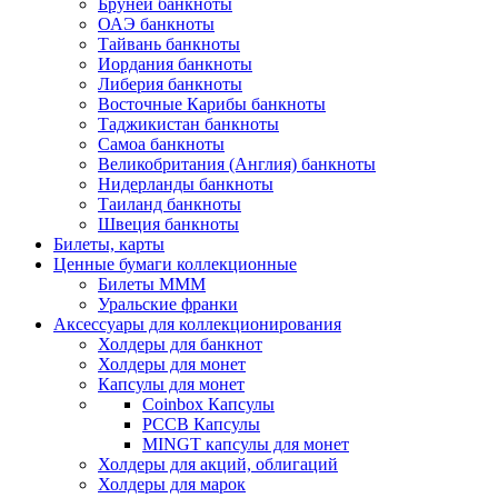
Бруней банкноты
ОАЭ банкноты
Тайвань банкноты
Иордания банкноты
Либерия банкноты
Восточные Карибы банкноты
Таджикистан банкноты
Самоа банкноты
Великобритания (Англия) банкноты
Нидерланды банкноты
Таиланд банкноты
Швеция банкноты
Билеты, карты
Ценные бумаги коллекционные
Билеты МММ
Уральские франки
Аксессуары для коллекционирования
Холдеры для банкнот
Холдеры для монет
Капсулы для монет
Coinbox Капсулы
РССВ Капсулы
MINGT капсулы для монет
Холдеры для акций, облигаций
Холдеры для марок