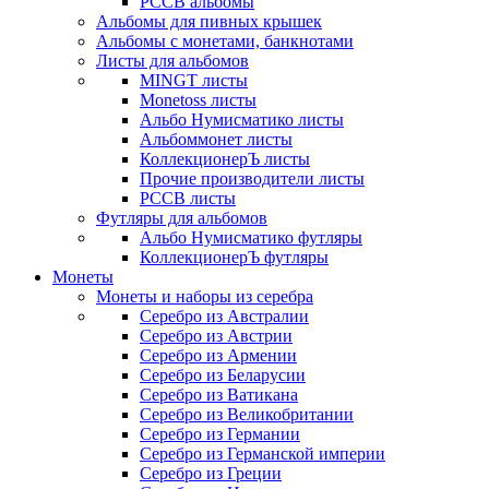
РССВ альбомы
Альбомы для пивных крышек
Альбомы с монетами, банкнотами
Листы для альбомов
MINGT листы
Monetoss листы
Альбо Нумисматико листы
Альбоммонет листы
КоллекционерЪ листы
Прочие производители листы
РССВ листы
Футляры для альбомов
Альбо Нумисматико футляры
КоллекционерЪ футляры
Монеты
Монеты и наборы из серебра
Серебро из Австралии
Серебро из Австрии
Серебро из Армении
Серебро из Беларусии
Серебро из Ватикана
Серебро из Великобритании
Серебро из Германии
Серебро из Германской империи
Серебро из Греции