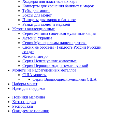
Холдеры для пластиковых карт
Конверты для хранения банкнот и марок
Тубы для монет
Боксы для монет
Пинцеты для марок и банкнот
Рамки для монет и медалей
Жетоны коллекционные
Серия Жетоны советская мультипликация
Жетоны Украина
Серия Мультфильмы нашего детства
Своих не бросаем - Гордость России Русский
солдат
Жетоны метро
Серия Исчезнувшие животные
Серия Первопроходцы земли русской
Монеты из недрагоценных металлов
США монеты
Серия Выдающиеся женщины США
Наборы монет
Идеи для подарков
Новинки магазина
Хиты продаж
Распродажа
Ожидаемые новинки