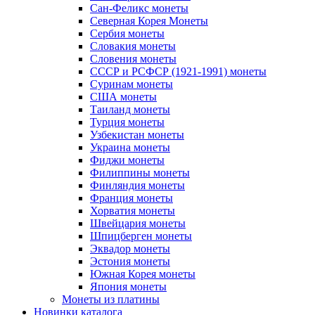
Сан-Феликс монеты
Северная Корея Монеты
Сербия монеты
Словакия монеты
Словения монеты
СССР и РСФСР (1921-1991) монеты
Суринам монеты
США монеты
Таиланд монеты
Турция монеты
Узбекистан монеты
Украина монеты
Фиджи монеты
Филиппины монеты
Финляндия монеты
Франция монеты
Хорватия монеты
Швейцария монеты
Шпицберген монеты
Эквадор монеты
Эстония монеты
Южная Корея монеты
Япония монеты
Монеты из платины
Новинки каталога