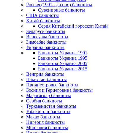
Россия (1991 - до н.в.) банкноты
Сувенирные банкноты
США банкноты
Китай банкноты
Серия Китайский гороскоп Китай
Беларусь банкноты
Венесуэла банкноты
Зимбабве банкноты
Украина банкноты
Банкноты Украина 1991
Банкноты Украина 1995
Банкноты Украина 2005
Банкноты Украина 2015
Венгрия банкноты
Пакистан банкноты
Приднестровье банкноты
Босния и Герцеговина банкноты
Мадагаскар банкноты
Сербия банкноты
Туркменистан банкноты
Узбекистан банкноты
Макао банкноты
Нигерия банкноты
Монголия банкноты
Индия банкноты