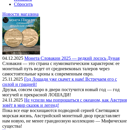
Сбросить
Новости магазина
04.12.2025
Монета Словакии 2025 — редкий лосось Дуная
Словакия — это страна с нумизматическим характером: ее
монетный путь ведет от средневековых талеров через
самостоятельные кроны к современным евро.
25.11.2025
Год Лошади уже скачет к нам! Встречаем его с
силой и грацией!
Друзья, совсем скоро в двери постучится новый год — год
могучей и прекрасной ЛОШАДИ!
24.11.2025
Не успели мы попрощаться с океаном, как Австрия
зовёт в мир сказок и легенд!
Пока все еще восхищаются подводной серией Светящаяся
морская жизнь, Австрийский монетный двор представляет
нам новую, не менее грандиозную коллекцию — Мифические
существа!