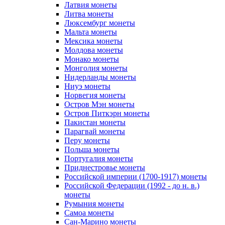
Латвия монеты
Литва монеты
Люксембург монеты
Мальта монеты
Мексика монеты
Молдова монеты
Монако монеты
Монголия монеты
Нидерланды монеты
Ниуэ монеты
Норвегия монеты
Остров Мэн монеты
Остров Питкэрн монеты
Пакистан монеты
Парагвай монеты
Перу монеты
Польша монеты
Португалия монеты
Приднестровье монеты
Российской империи (1700-1917) монеты
Российской Федерации (1992 - до н. в.)
монеты
Румыния монеты
Самоа монеты
Сан-Марино монеты