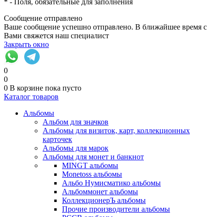
*
- Поля, обязательные для заполнения
Сообщение отправлено
Ваше сообщение успешно отправлено. В ближайшее время с
Вами свяжется наш специалист
Закрыть окно
0
0
0
В корзине
пока пусто
Каталог товаров
Альбомы
Альбом для значков
Альбомы для визиток, карт, коллекционных
карточек
Альбомы для марок
Альбомы для монет и банкнот
MINGT альбомы
Monetoss альбомы
Альбо Нумисматико альбомы
Альбоммонет альбомы
КоллекционерЪ альбомы
Прочие производители альбомы