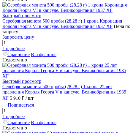
Быстрый просмотр
Серебряная монета 500 пробы (28.28 г) 1 крона Коронация
Короля Георга VI в капсуле. Великобритания 1937 XF
Цена по
запросу
Запросить цену
Подробнее
Сравнение
В избранное
Недоступно
Быстрый просмотр
Серебряная монета 500 пробы (28.28 г) 1 крона 25 лет
правления Короля Георга V в капсуле. Великобритания 1935
XF
5 910 ₽
/ шт
Подписаться
Подробнее
Сравнение
В избранное
Недоступно