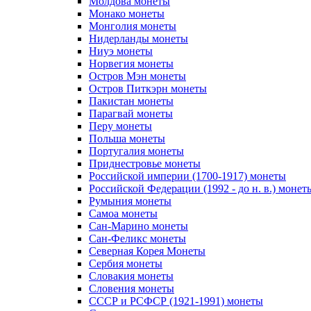
Молдова монеты
Монако монеты
Монголия монеты
Нидерланды монеты
Ниуэ монеты
Норвегия монеты
Остров Мэн монеты
Остров Питкэрн монеты
Пакистан монеты
Парагвай монеты
Перу монеты
Польша монеты
Португалия монеты
Приднестровье монеты
Российской империи (1700-1917) монеты
Российской Федерации (1992 - до н. в.) монет
Румыния монеты
Самоа монеты
Сан-Марино монеты
Сан-Феликс монеты
Северная Корея Монеты
Сербия монеты
Словакия монеты
Словения монеты
СССР и РСФСР (1921-1991) монеты