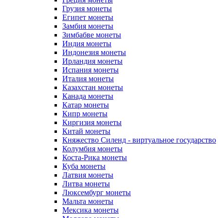
Грузия монеты
Египет монеты
Замбия монеты
Зимбабве монеты
Индия монеты
Индонезия монеты
Ирландия монеты
Испания монеты
Италия монеты
Казахстан монеты
Канада монеты
Катар монеты
Кипр монеты
Киргизия монеты
Китай монеты
Княжество Силенд - виртуальное государство
Колумбия монеты
Коста-Рика монеты
Куба монеты
Латвия монеты
Литва монеты
Люксембург монеты
Мальта монеты
Мексика монеты