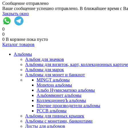
Сообщение отправлено
Ваше сообщение успешно отправлено. В ближайшее время с Ва
Закрыть окно
0
0
0
В корзине
пока пусто
Каталог товаров
Альбомы
Альбом для значков
Альбомы для визиток, карт, коллекционных карточ
Альбомы для марок
Альбомы для монет и банкнот
MINGT альбомы
Monetoss альбомы
Альбо Нумисматико альбомы
Альбоммонет альбомы
КоллекционерЪ альбомы
Прочие производители альбомы
РССВ альбомы
Альбомы для пивных крышек
Альбомы с монетами, банкнотами
Листы для альбомов