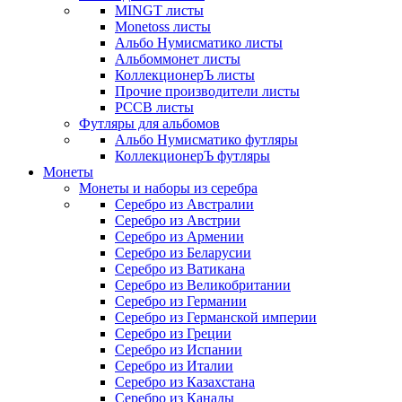
MINGT листы
Monetoss листы
Альбо Нумисматико листы
Альбоммонет листы
КоллекционерЪ листы
Прочие производители листы
РССВ листы
Футляры для альбомов
Альбо Нумисматико футляры
КоллекционерЪ футляры
Монеты
Монеты и наборы из серебра
Серебро из Австралии
Серебро из Австрии
Серебро из Армении
Серебро из Беларусии
Серебро из Ватикана
Серебро из Великобритании
Серебро из Германии
Серебро из Германской империи
Серебро из Греции
Серебро из Испании
Серебро из Италии
Серебро из Казахстана
Серебро из Канады