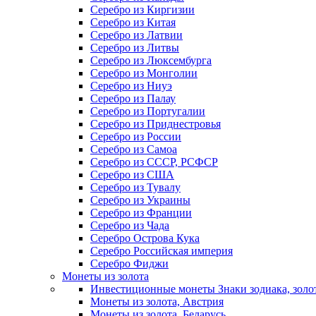
Серебро из Киргизии
Серебро из Китая
Серебро из Латвии
Серебро из Литвы
Серебро из Люксембурга
Серебро из Монголии
Серебро из Ниуэ
Серебро из Палау
Серебро из Португалии
Серебро из Приднестровья
Серебро из России
Серебро из Самоа
Серебро из СССР, РСФСР
Серебро из США
Серебро из Тувалу
Серебро из Украины
Серебро из Франции
Серебро из Чада
Серебро Острова Кука
Серебро Российская империя
Серебро Фиджи
Монеты из золота
Инвестиционные монеты Знаки зодиака, золо
Монеты из золота, Австрия
Монеты из золота, Беларусь