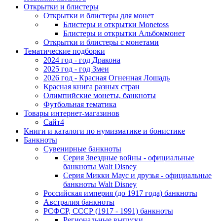
Открытки и блистеры
Открытки и блистеры для монет
Блистеры и открытки Monetoss
Блистеры и открытки Альбоммонет
Открытки и блистеры с монетами
Тематические подборки
2024 год - год Дракона
2025 год - год Змеи
2026 год - Красная Огненная Лошадь
Красная книга разных стран
Олимпийские монеты, банкноты
Футбольная тематика
Товары интернет-магазинов
Сайт4
Книги и каталоги по нумизматике и бонистике
Банкноты
Сувенирные банкноты
Серия Звездные войны - официальные
банкноты Walt Disney
Серия Микки Маус и друзья - официальные
банкноты Walt Disney
Российская империя (до 1917 года) банкноты
Австралия банкноты
РСФСР, СССР (1917 - 1991) банкноты
Региональные выпуски