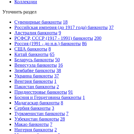
Коллекции
Уточнить раздел
Сувенирные банкноты
18
Российская империя (до 1917 года) банкноты
37
Австралия банкноты
9
РСФСР, СССР (1917 - 1991) банкноты
200
Россия (1991 - до н.в.) банкноты
86
США банкноты
8
Китай банкноты
65
Беларусь банкноты
50
Венесуэла банкноты
16
Зимбабве банкноты
38
Украина банкноты
37
Венгрия банкноты
1
Пакистан банкноты
2
Приднестровье банкноты
91
Босния и Герцеговина банкноты
1
Мадагаскар банкноты
8
Сербия банкноты
3
Туркменистан банкноты
7
Узбекистан банкноты
28
Макао банкноты
7
Нигерия банкноты
2