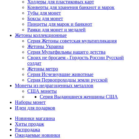
Холдеры для пластиковых карт
Конверты для хранения банкнот и марок
Тубы для монет
Боксы для монет
Пинцеты для марок и банкнот
Рамки для монет и медалей
Жетоны коллекционные
Серия Жетоны советская мультипликация
Жетоны Украина
Серия Мультфильмы нашего детства
Своих не бросаем - Гордость России Русский
солдат
Жетоны метро
Серия Исчезнувшие животные
Серия Первопроходцы земли русской
Монеты из недрагоценных металлов
США монеты
Серия Выдающиеся женщины США
Наборы монет
Идеи для подарков
Новинки магазина
Хиты продаж
Распродажа
Ожидаемые новинки