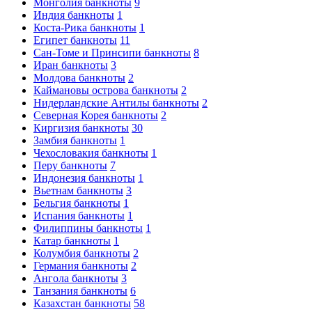
Монголия банкноты
9
Индия банкноты
1
Коста-Рика банкноты
1
Египет банкноты
11
Сан-Томе и Принсипи банкноты
8
Иран банкноты
3
Молдова банкноты
2
Каймановы острова банкноты
2
Нидерландские Антилы банкноты
2
Северная Корея банкноты
2
Киргизия банкноты
30
Замбия банкноты
1
Чехословакия банкноты
1
Перу банкноты
7
Индонезия банкноты
1
Вьетнам банкноты
3
Бельгия банкноты
1
Испания банкноты
1
Филиппины банкноты
1
Катар банкноты
1
Колумбия банкноты
2
Германия банкноты
2
Ангола банкноты
3
Танзания банкноты
6
Казахстан банкноты
58