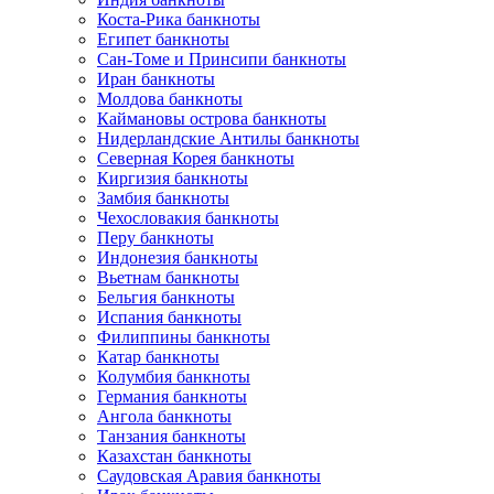
Коста-Рика банкноты
Египет банкноты
Сан-Томе и Принсипи банкноты
Иран банкноты
Молдова банкноты
Каймановы острова банкноты
Нидерландские Антилы банкноты
Северная Корея банкноты
Киргизия банкноты
Замбия банкноты
Чехословакия банкноты
Перу банкноты
Индонезия банкноты
Вьетнам банкноты
Бельгия банкноты
Испания банкноты
Филиппины банкноты
Катар банкноты
Колумбия банкноты
Германия банкноты
Ангола банкноты
Танзания банкноты
Казахстан банкноты
Саудовская Аравия банкноты