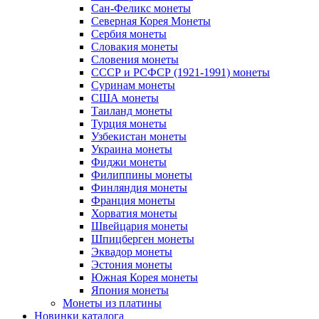
Сан-Феликс монеты
Северная Корея Монеты
Сербия монеты
Словакия монеты
Словения монеты
СССР и РСФСР (1921-1991) монеты
Суринам монеты
США монеты
Таиланд монеты
Турция монеты
Узбекистан монеты
Украина монеты
Фиджи монеты
Филиппины монеты
Финляндия монеты
Франция монеты
Хорватия монеты
Швейцария монеты
Шпицберген монеты
Эквадор монеты
Эстония монеты
Южная Корея монеты
Япония монеты
Монеты из платины
Новинки каталога