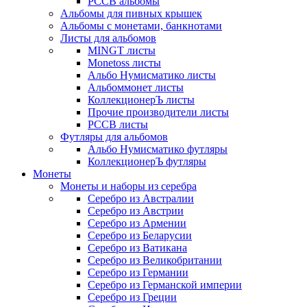
РССВ альбомы
Альбомы для пивных крышек
Альбомы с монетами, банкнотами
Листы для альбомов
MINGT листы
Monetoss листы
Альбо Нумисматико листы
Альбоммонет листы
КоллекционерЪ листы
Прочие производители листы
РССВ листы
Футляры для альбомов
Альбо Нумисматико футляры
КоллекционерЪ футляры
Монеты
Монеты и наборы из серебра
Серебро из Австралии
Серебро из Австрии
Серебро из Армении
Серебро из Беларусии
Серебро из Ватикана
Серебро из Великобритании
Серебро из Германии
Серебро из Германской империи
Серебро из Греции