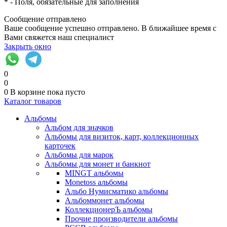
*
- Поля, обязательные для заполнения
Сообщение отправлено
Ваше сообщение успешно отправлено. В ближайшее время с
Вами свяжется наш специалист
Закрыть окно
0
0
0
В корзине
пока пусто
Каталог товаров
Альбомы
Альбом для значков
Альбомы для визиток, карт, коллекционных
карточек
Альбомы для марок
Альбомы для монет и банкнот
MINGT альбомы
Monetoss альбомы
Альбо Нумисматико альбомы
Альбоммонет альбомы
КоллекционерЪ альбомы
Прочие производители альбомы