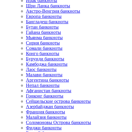
Ирак банкноты
Шри Ланка банкноты
Австро-Венгрия банкноты
Европа банкноты
Бангладеш банкноты
Бутан банкноты
Гайана банкноты
Мьянма банкноты
Сирия банкноты
Сомали банкноты
Конго банкноты
Бурунди банкноты
Камбоджа банкноты
Лаос банкноты
Малави банкноты
Аргентина банкноты
Непал банкноты
Афганистан банкноты
Гонконг банкноты
Сейшельские острова банкноты
Азербайджан банкноты
Франция банкноты
Малайзия банкноты
Соломоновы Острова банкноты
Фиджи банкноты