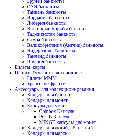
Бруней банкноты
ОАЭ банкноты
Тайвань банкноты
Иордания банкноты
Либерия банкноты
Восточные Карибы банкноты
Таджикистан банкноты
Самоа банкноты
Великобритания (Англия) банкноты
Нидерланды банкноты
Таиланд банкноты
Швеция банкноты
Билеты, карты
Ценные бумаги коллекционные
Билеты МММ
Уральские франки
Аксессуары для коллекционирования
Холдеры для банкнот
Холдеры для монет
Капсулы для монет
Coinbox Капсулы
РССВ Капсулы
MINGT капсулы для монет
Холдеры для акций, облигаций
Холдеры для марок