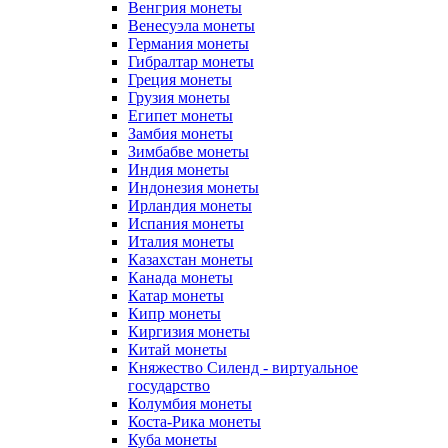
Венгрия монеты
Венесуэла монеты
Германия монеты
Гибралтар монеты
Греция монеты
Грузия монеты
Египет монеты
Замбия монеты
Зимбабве монеты
Индия монеты
Индонезия монеты
Ирландия монеты
Испания монеты
Италия монеты
Казахстан монеты
Канада монеты
Катар монеты
Кипр монеты
Киргизия монеты
Китай монеты
Княжество Силенд - виртуальное
государство
Колумбия монеты
Коста-Рика монеты
Куба монеты