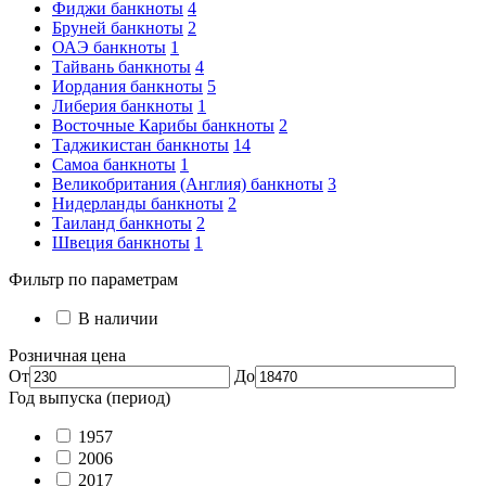
Фиджи банкноты
4
Бруней банкноты
2
ОАЭ банкноты
1
Тайвань банкноты
4
Иордания банкноты
5
Либерия банкноты
1
Восточные Карибы банкноты
2
Таджикистан банкноты
14
Самоа банкноты
1
Великобритания (Англия) банкноты
3
Нидерланды банкноты
2
Таиланд банкноты
2
Швеция банкноты
1
Фильтр по параметрам
В наличии
Розничная цена
От
До
Год выпуска (период)
1957
2006
2017