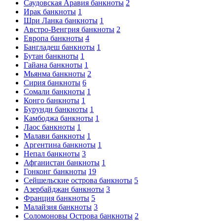
Саудовская Аравия банкноты
2
Ирак банкноты
1
Шри Ланка банкноты
1
Австро-Венгрия банкноты
2
Европа банкноты
4
Бангладеш банкноты
1
Бутан банкноты
1
Гайана банкноты
1
Мьянма банкноты
2
Сирия банкноты
6
Сомали банкноты
1
Конго банкноты
1
Бурунди банкноты
1
Камбоджа банкноты
1
Лаос банкноты
1
Малави банкноты
1
Аргентина банкноты
1
Непал банкноты
3
Афганистан банкноты
1
Гонконг банкноты
19
Сейшельские острова банкноты
5
Азербайджан банкноты
3
Франция банкноты
5
Малайзия банкноты
3
Соломоновы Острова банкноты
2