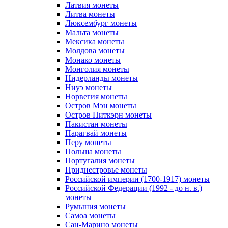
Латвия монеты
Литва монеты
Люксембург монеты
Мальта монеты
Мексика монеты
Молдова монеты
Монако монеты
Монголия монеты
Нидерланды монеты
Ниуэ монеты
Норвегия монеты
Остров Мэн монеты
Остров Питкэрн монеты
Пакистан монеты
Парагвай монеты
Перу монеты
Польша монеты
Португалия монеты
Приднестровье монеты
Российской империи (1700-1917) монеты
Российской Федерации (1992 - до н. в.)
монеты
Румыния монеты
Самоа монеты
Сан-Марино монеты