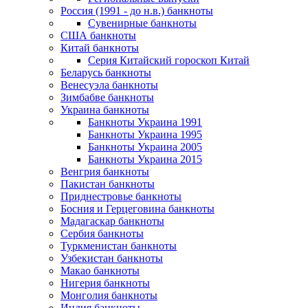
Россия (1991 - до н.в.) банкноты
Сувенирные банкноты
США банкноты
Китай банкноты
Серия Китайский гороскоп Китай
Беларусь банкноты
Венесуэла банкноты
Зимбабве банкноты
Украина банкноты
Банкноты Украина 1991
Банкноты Украина 1995
Банкноты Украина 2005
Банкноты Украина 2015
Венгрия банкноты
Пакистан банкноты
Приднестровье банкноты
Босния и Герцеговина банкноты
Мадагаскар банкноты
Сербия банкноты
Туркменистан банкноты
Узбекистан банкноты
Макао банкноты
Нигерия банкноты
Монголия банкноты
Индия банкноты