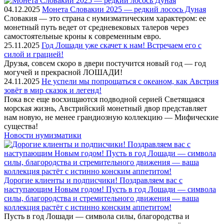
04.12.2025
Монета Словакии 2025 — редкий лосось Дуная
Словакия — это страна с нумизматическим характером: ее
монетный путь ведет от средневековых талеров через
самостоятельные кроны к современным евро.
25.11.2025
Год Лошади уже скачет к нам! Встречаем его с
силой и грацией!
Друзья, совсем скоро в двери постучится новый год — год
могучей и прекрасной ЛОШАДИ!
24.11.2025
Не успели мы попрощаться с океаном, как Австрия
зовёт в мир сказок и легенд!
Пока все еще восхищаются подводной серией Светящаяся
морская жизнь, Австрийский монетный двор представляет
нам новую, не менее грандиозную коллекцию — Мифические
существа!
Новости нумизматики
Дорогие клиенты и подписчики! Поздравляем вас с
наступающим Новым годом! Пусть в год Лошади — символа
силы, благородства и стремительного движения — ваша
коллекция растёт с истинно конским аппетитом!
Пусть в год Лошади — символа силы, благородства и