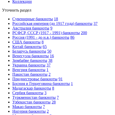
Коллекции
Уточнить раздел
Сувенирные банкноты
18
Российская империя (до 1917 года) банкноты
37
Австралия банкноты
9
РСФСР, СССР (1917 - 1991) банкноты
200
Россия (1991 - до н.в.) банкноты
86
США банкноты
8
Китай банкноты
65
Беларусь банкноты
50
Венесуэла банкноты
16
Зимбабве банкноты
38
Украина банкноты
37
Венгрия банкноты
1
Пакистан банкноты
2
Приднестровье банкноты
91
Босния и Герцеговина банкноты
1
Мадагаскар банкноты
8
Сербия банкноты
3
Туркменистан банкноты
7
Узбекистан банкноты
28
Макао банкноты
7
Нигерия банкноты
2