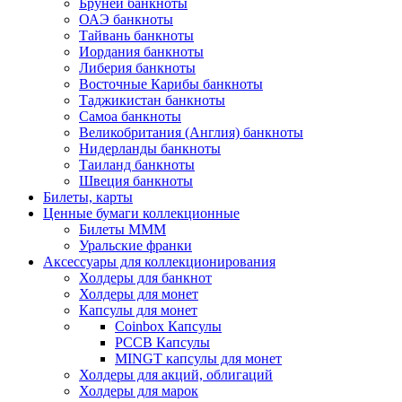
Бруней банкноты
ОАЭ банкноты
Тайвань банкноты
Иордания банкноты
Либерия банкноты
Восточные Карибы банкноты
Таджикистан банкноты
Самоа банкноты
Великобритания (Англия) банкноты
Нидерланды банкноты
Таиланд банкноты
Швеция банкноты
Билеты, карты
Ценные бумаги коллекционные
Билеты МММ
Уральские франки
Аксессуары для коллекционирования
Холдеры для банкнот
Холдеры для монет
Капсулы для монет
Coinbox Капсулы
РССВ Капсулы
MINGT капсулы для монет
Холдеры для акций, облигаций
Холдеры для марок