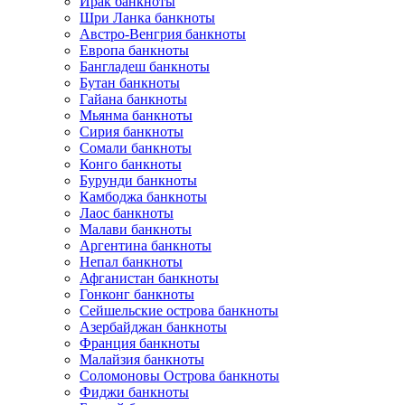
Ирак банкноты
Шри Ланка банкноты
Австро-Венгрия банкноты
Европа банкноты
Бангладеш банкноты
Бутан банкноты
Гайана банкноты
Мьянма банкноты
Сирия банкноты
Сомали банкноты
Конго банкноты
Бурунди банкноты
Камбоджа банкноты
Лаос банкноты
Малави банкноты
Аргентина банкноты
Непал банкноты
Афганистан банкноты
Гонконг банкноты
Сейшельские острова банкноты
Азербайджан банкноты
Франция банкноты
Малайзия банкноты
Соломоновы Острова банкноты
Фиджи банкноты