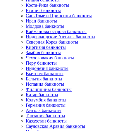
Коста-Рика банкноты
Египет банкноты
Сан-Томе и Принсипи банкноты
Иран банкноты
Молдова банкноты
Каймановы острова банкноты
Нидерландские Антилы банкноты
Северная Корея банкноты
Киргизия банкноты
Замбия банкноты
Чехословакия банкноты
Перу банкноты
Индонезия банкноты
Вьетнам банкноты
Бельгия банкноты
Испания банкноты
Филиппины банкноты
Катар банкноты
Колумбия банкноты
Германия банкноты
Ангола банкноты
Танзания банкноты
Казахстан банкноты
Саудовская Аравия банкноты