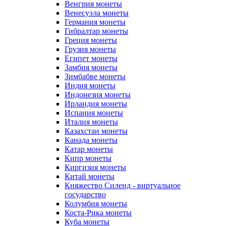
Венгрия монеты
Венесуэла монеты
Германия монеты
Гибралтар монеты
Греция монеты
Грузия монеты
Египет монеты
Замбия монеты
Зимбабве монеты
Индия монеты
Индонезия монеты
Ирландия монеты
Испания монеты
Италия монеты
Казахстан монеты
Канада монеты
Катар монеты
Кипр монеты
Киргизия монеты
Китай монеты
Княжество Силенд - виртуальное
государство
Колумбия монеты
Коста-Рика монеты
Куба монеты