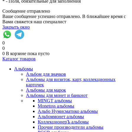
*
- Поля, обязательные для заполнения
Сообщение отправлено
Ваше сообщение успешно отправлено. В ближайшее время с
Вами свяжется наш специалист
Закрыть окно
0
0
0
В корзине
пока пусто
Каталог товаров
Альбомы
Альбом для значков
Альбомы для визиток, карт, коллекционных
карточек
Альбомы для марок
Альбомы для монет и банкнот
MINGT альбомы
Monetoss альбомы
Альбо Нумисматико альбомы
Альбоммонет альбомы
КоллекционерЪ альбомы
Прочие производители альбомы