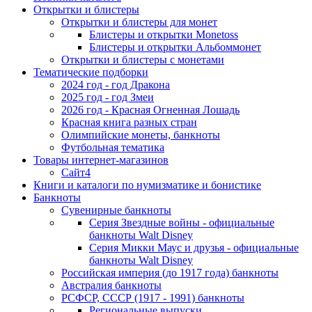
Открытки и блистеры
Открытки и блистеры для монет
Блистеры и открытки Monetoss
Блистеры и открытки Альбоммонет
Открытки и блистеры с монетами
Тематические подборки
2024 год - год Дракона
2025 год - год Змеи
2026 год - Красная Огненная Лошадь
Красная книга разных стран
Олимпийские монеты, банкноты
Футбольная тематика
Товары интернет-магазинов
Сайт4
Книги и каталоги по нумизматике и бонистике
Банкноты
Сувенирные банкноты
Серия Звездные войны - официальные
банкноты Walt Disney
Серия Микки Маус и друзья - официальные
банкноты Walt Disney
Российская империя (до 1917 года) банкноты
Австралия банкноты
РСФСР, СССР (1917 - 1991) банкноты
Региональные выпуски