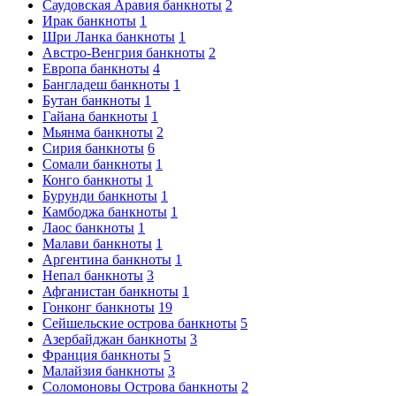
Саудовская Аравия банкноты
2
Ирак банкноты
1
Шри Ланка банкноты
1
Австро-Венгрия банкноты
2
Европа банкноты
4
Бангладеш банкноты
1
Бутан банкноты
1
Гайана банкноты
1
Мьянма банкноты
2
Сирия банкноты
6
Сомали банкноты
1
Конго банкноты
1
Бурунди банкноты
1
Камбоджа банкноты
1
Лаос банкноты
1
Малави банкноты
1
Аргентина банкноты
1
Непал банкноты
3
Афганистан банкноты
1
Гонконг банкноты
19
Сейшельские острова банкноты
5
Азербайджан банкноты
3
Франция банкноты
5
Малайзия банкноты
3
Соломоновы Острова банкноты
2