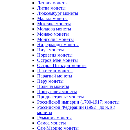
Латвия монеты
Литва монеты
Люксембург монеты
Мальта монеты
Мексика монеты
Молдова монеты
Монако монеты
Монголия монеты
Нидерланды монеты
Ниуэ монеты
Норвегия монеты
Остров Мэн монеты
Остров Питкэрн монеты
Пакистан монеты
Парагвай монеты
Перу монеты
Польша монеты
Португалия монеты
Приднестровье монеты
Российской империи (1700-1917) монеты
Российской Федерации (1992 - до н. в.)
монеты
Румыния монеты
Самоа монеты
Сан-Марино монеты