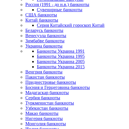
Россия (1991 - до н.в.) банкноты
Сувенирные банкноты
США банкноты
Китай банкноты
Серия Китайский гороскоп Китай
Беларусь банкноты
Венесуэла банкноты
Зимбабве банкноты
Украина банкноты
Банкноты Украина 1991
Банкноты Украина 1995
Банкноты Украина 2005
Банкноты Украина 2015
Венгрия банкноты
Пакистан банкноты
Приднестровье банкноты
Босния и Герцеговина банкноты
Мадагаскар банкноты
Сербия банкноты
Туркменистан банкноты
Узбекистан банкноты
Макао банкноты
Нигерия банкноты
Монголия банкноты
Индия банкноты