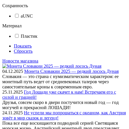
Сохранность
aUNC
Материал
Пластик
Показать
Сбросить
Новости магазина
04.12.2025
Монета Словакии 2025 — редкий лосось Дуная
Словакия — это страна с нумизматическим характером: ее
монетный путь ведет от средневековых талеров через
самостоятельные кроны к современным евро.
25.11.2025
Год Лошади уже скачет к нам! Встречаем его с
силой и грацией!
Друзья, совсем скоро в двери постучится новый год — год
могучей и прекрасной ЛОШАДИ!
24.11.2025
Не успели мы попрощаться с океаном, как Австрия
зовёт в мир сказок и легенд!
Пока все еще восхищаются подводной серией Светящаяся
морская жизнь, Австрийский монетный двор представляет