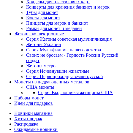
Холдеры для пластиковых карт
Конверты для хранения банкнот и марок
Тубы для монет
Боксы для монет
Пинцеты для марок и банкнот
Рамки для монет и медалей
Жетоны коллекционные
Серия Жетоны советская мультипликация
Жетоны Украина
Серия Мультфильмы нашего детства
Своих не бросаем - Гордость России Русский
солдат
Жетоны метро
Серия Исчезнувшие животные
Серия Первопроходцы земли русской
Монеты из недрагоценных металлов
США монеты
Серия Выдающиеся женщины США
Наборы монет
Идеи для подарков
Новинки магазина
Хиты продаж
Распродажа
Ожидаемые новинки