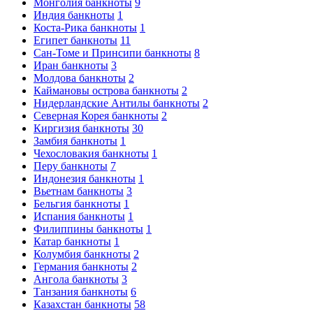
Монголия банкноты
9
Индия банкноты
1
Коста-Рика банкноты
1
Египет банкноты
11
Сан-Томе и Принсипи банкноты
8
Иран банкноты
3
Молдова банкноты
2
Каймановы острова банкноты
2
Нидерландские Антилы банкноты
2
Северная Корея банкноты
2
Киргизия банкноты
30
Замбия банкноты
1
Чехословакия банкноты
1
Перу банкноты
7
Индонезия банкноты
1
Вьетнам банкноты
3
Бельгия банкноты
1
Испания банкноты
1
Филиппины банкноты
1
Катар банкноты
1
Колумбия банкноты
2
Германия банкноты
2
Ангола банкноты
3
Танзания банкноты
6
Казахстан банкноты
58