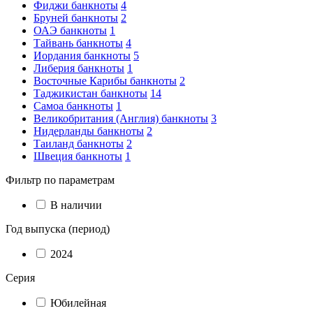
Фиджи банкноты
4
Бруней банкноты
2
ОАЭ банкноты
1
Тайвань банкноты
4
Иордания банкноты
5
Либерия банкноты
1
Восточные Карибы банкноты
2
Таджикистан банкноты
14
Самоа банкноты
1
Великобритания (Англия) банкноты
3
Нидерланды банкноты
2
Таиланд банкноты
2
Швеция банкноты
1
Фильтр по параметрам
В наличии
Год выпуска (период)
2024
Серия
Юбилейная