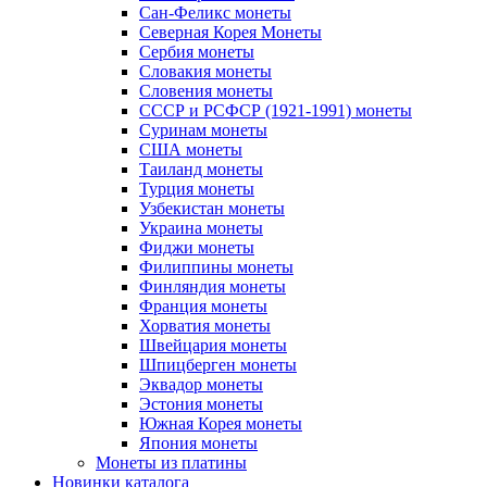
Сан-Феликс монеты
Северная Корея Монеты
Сербия монеты
Словакия монеты
Словения монеты
СССР и РСФСР (1921-1991) монеты
Суринам монеты
США монеты
Таиланд монеты
Турция монеты
Узбекистан монеты
Украина монеты
Фиджи монеты
Филиппины монеты
Финляндия монеты
Франция монеты
Хорватия монеты
Швейцария монеты
Шпицберген монеты
Эквадор монеты
Эстония монеты
Южная Корея монеты
Япония монеты
Монеты из платины
Новинки каталога