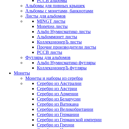
РССВ альбомы
Альбомы для пивных крышек
Альбомы с монетами, банкнотами
Листы для альбомов
MINGT листы
Monetoss листы
Альбо Нумисматико листы
Альбоммонет листы
КоллекционерЪ листы
Прочие производители листы
РССВ листы
Футляры для альбомов
Альбо Нумисматико футляры
КоллекционерЪ футляры
Монеты
Монеты и наборы из серебра
Серебро из Австралии
Серебро из Австрии
Серебро из Армении
Серебро из Беларусии
Серебро из Ватикана
Серебро из Великобритании
Серебро из Германии
Серебро из Германской империи
Серебро из Греции