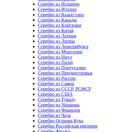
Серебро из Испании
Серебро из Италии
Серебро из Казахстана
Серебро из Канады
Серебро из Киргизии
Серебро из Китая
Серебро из Латвии
Серебро из Литвы
Серебро из Люксембурга
Серебро из Монголии
Серебро из Ниуэ
Серебро из Палау
Серебро из Португалии
Серебро из Приднестровья
Серебро из России
Серебро из Самоа
Серебро из СССР, РСФСР
Серебро из США
Серебро из Тувалу
Серебро из Украины
Серебро из Франции
Серебро из Чада
Серебро Острова Кука
Серебро Российская империя
Серебро Фиджи