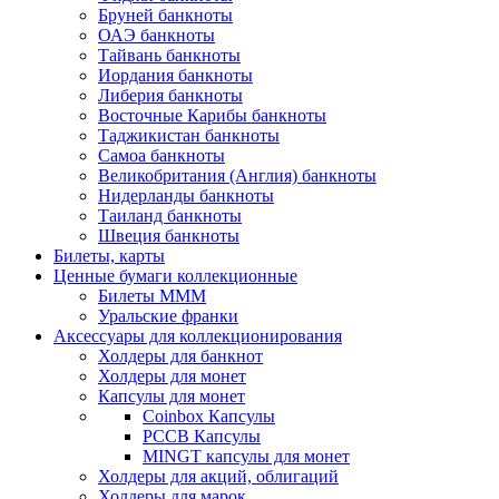
Бруней банкноты
ОАЭ банкноты
Тайвань банкноты
Иордания банкноты
Либерия банкноты
Восточные Карибы банкноты
Таджикистан банкноты
Самоа банкноты
Великобритания (Англия) банкноты
Нидерланды банкноты
Таиланд банкноты
Швеция банкноты
Билеты, карты
Ценные бумаги коллекционные
Билеты МММ
Уральские франки
Аксессуары для коллекционирования
Холдеры для банкнот
Холдеры для монет
Капсулы для монет
Coinbox Капсулы
РССВ Капсулы
MINGT капсулы для монет
Холдеры для акций, облигаций
Холдеры для марок