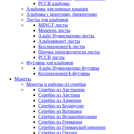
РССВ альбомы
Альбомы для пивных крышек
Альбомы с монетами, банкнотами
Листы для альбомов
MINGT листы
Monetoss листы
Альбо Нумисматико листы
Альбоммонет листы
КоллекционерЪ листы
Прочие производители листы
РССВ листы
Футляры для альбомов
Альбо Нумисматико футляры
КоллекционерЪ футляры
Монеты
Монеты и наборы из серебра
Серебро из Австралии
Серебро из Австрии
Серебро из Армении
Серебро из Беларусии
Серебро из Ватикана
Серебро из Великобритании
Серебро из Германии
Серебро из Германской империи
Серебро из Греции