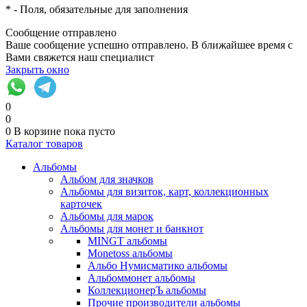
*
- Поля, обязательные для заполнения
Сообщение отправлено
Ваше сообщение успешно отправлено. В ближайшее время с
Вами свяжется наш специалист
Закрыть окно
0
0
0
В корзине
пока пусто
Каталог товаров
Альбомы
Альбом для значков
Альбомы для визиток, карт, коллекционных
карточек
Альбомы для марок
Альбомы для монет и банкнот
MINGT альбомы
Monetoss альбомы
Альбо Нумисматико альбомы
Альбоммонет альбомы
КоллекционерЪ альбомы
Прочие производители альбомы