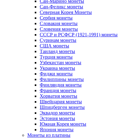
Сан-Марино монеты
Сан-Феликс монеты
Северная Корея Монеты
Сербия монеты
Словакия монеты
Словения монеты
СССР и РСФСР (1921-1991) монеты
Суринам монеты
США монеты
Таиланд монеты
Турция монеты
Узбекистан монеты
Украина монеты
Фиджи монеты
Филиппины монеты
Финляндия монеты
Франция монеты
Хорватия монеты
Швейцария монеты
Шпицберген монеты
Эквадор монеты
Эстония монеты
Южная Корея монеты
Япония монеты
Монеты из платины