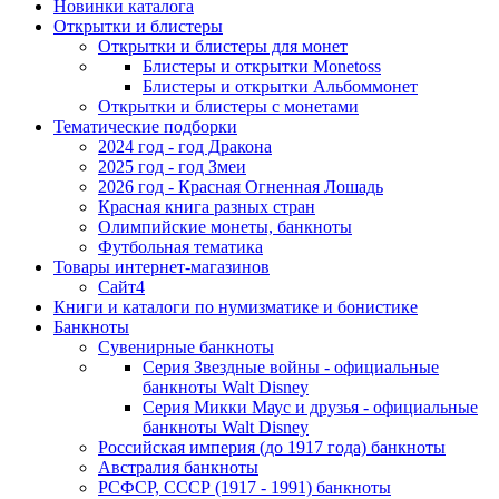
Новинки каталога
Открытки и блистеры
Открытки и блистеры для монет
Блистеры и открытки Monetoss
Блистеры и открытки Альбоммонет
Открытки и блистеры с монетами
Тематические подборки
2024 год - год Дракона
2025 год - год Змеи
2026 год - Красная Огненная Лошадь
Красная книга разных стран
Олимпийские монеты, банкноты
Футбольная тематика
Товары интернет-магазинов
Сайт4
Книги и каталоги по нумизматике и бонистике
Банкноты
Сувенирные банкноты
Серия Звездные войны - официальные
банкноты Walt Disney
Серия Микки Маус и друзья - официальные
банкноты Walt Disney
Российская империя (до 1917 года) банкноты
Австралия банкноты
РСФСР, СССР (1917 - 1991) банкноты