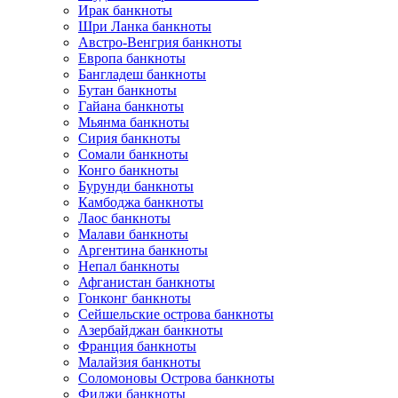
Ирак банкноты
Шри Ланка банкноты
Австро-Венгрия банкноты
Европа банкноты
Бангладеш банкноты
Бутан банкноты
Гайана банкноты
Мьянма банкноты
Сирия банкноты
Сомали банкноты
Конго банкноты
Бурунди банкноты
Камбоджа банкноты
Лаос банкноты
Малави банкноты
Аргентина банкноты
Непал банкноты
Афганистан банкноты
Гонконг банкноты
Сейшельские острова банкноты
Азербайджан банкноты
Франция банкноты
Малайзия банкноты
Соломоновы Острова банкноты
Фиджи банкноты