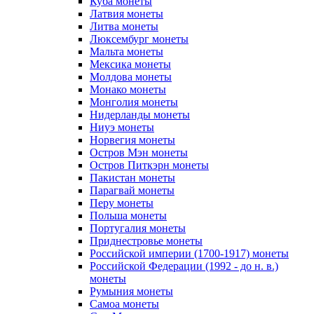
Куба монеты
Латвия монеты
Литва монеты
Люксембург монеты
Мальта монеты
Мексика монеты
Молдова монеты
Монако монеты
Монголия монеты
Нидерланды монеты
Ниуэ монеты
Норвегия монеты
Остров Мэн монеты
Остров Питкэрн монеты
Пакистан монеты
Парагвай монеты
Перу монеты
Польша монеты
Португалия монеты
Приднестровье монеты
Российской империи (1700-1917) монеты
Российской Федерации (1992 - до н. в.)
монеты
Румыния монеты
Самоа монеты