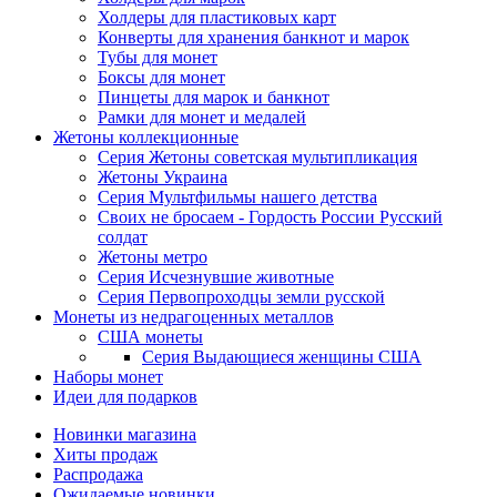
Холдеры для пластиковых карт
Конверты для хранения банкнот и марок
Тубы для монет
Боксы для монет
Пинцеты для марок и банкнот
Рамки для монет и медалей
Жетоны коллекционные
Серия Жетоны советская мультипликация
Жетоны Украина
Серия Мультфильмы нашего детства
Своих не бросаем - Гордость России Русский
солдат
Жетоны метро
Серия Исчезнувшие животные
Серия Первопроходцы земли русской
Монеты из недрагоценных металлов
США монеты
Серия Выдающиеся женщины США
Наборы монет
Идеи для подарков
Новинки магазина
Хиты продаж
Распродажа
Ожидаемые новинки