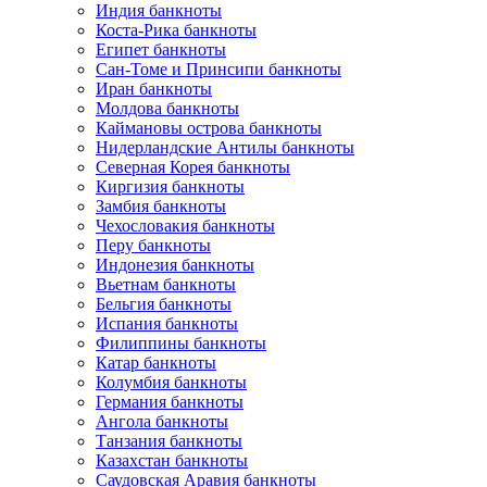
Индия банкноты
Коста-Рика банкноты
Египет банкноты
Сан-Томе и Принсипи банкноты
Иран банкноты
Молдова банкноты
Каймановы острова банкноты
Нидерландские Антилы банкноты
Северная Корея банкноты
Киргизия банкноты
Замбия банкноты
Чехословакия банкноты
Перу банкноты
Индонезия банкноты
Вьетнам банкноты
Бельгия банкноты
Испания банкноты
Филиппины банкноты
Катар банкноты
Колумбия банкноты
Германия банкноты
Ангола банкноты
Танзания банкноты
Казахстан банкноты
Саудовская Аравия банкноты