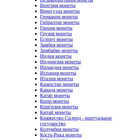
Венгрия монеты
Венесуэла монеты
Германия монеты
Гибралтар монеты
Греция монеты
Грузия монеты
Египет монеты
Замбия монеты
Зимбабве монеты
Индия монеты
Индонезия монеты
Ирландия монеты
Испания монеты
Италия монеты
Казахстан монеты
Канада монеты
Катар монеты
Кипр монеты
Киргизия монеты
Китай монеты
Княжество Силенд - виртуальное
государство
Колумбия монеты
Коста-Рика монеты