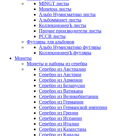
MINGT листы
Monetoss листы
Альбо Нумисматико листы
Альбоммонет листы
КоллекционерЪ листы
Прочие производители листы
РССВ листы
Футляры для альбомов
Альбо Нумисматико футляры
КоллекционерЪ футляры
Монеты
Монеты и наборы из серебра
Серебро из Австралии
Серебро из Австрии
Серебро из Армении
Серебро из Беларусии
Серебро из Ватикана
Серебро из Великобритании
Серебро из Германии
Серебро из Германской империи
Серебро из Греции
Серебро из Испании
Серебро из Италии
Серебро из Казахстана
Серебро из Канады