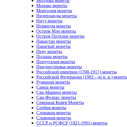
Молдова монеты
Монако монеты
Монголия монеты
Нидерланды монеты
Ниуэ монеты
Норвегия монеты
Остров Мэн монеты
Остров Питкэрн монеты
Пакистан монеты
Парагвай монеты
Перу монеты
Польша монеты
Португалия монеты
Приднестровье монеты
Российской империи (1700-1917) монеты
Российской Федерации (1992 - до н. в.) монет
Румыния монеты
Самоа монеты
Сан-Марино монеты
Сан-Феликс монеты
Северная Корея Монеты
Сербия монеты
Словакия монеты
Словения монеты
СССР и РСФСР (1921-1991) монеты