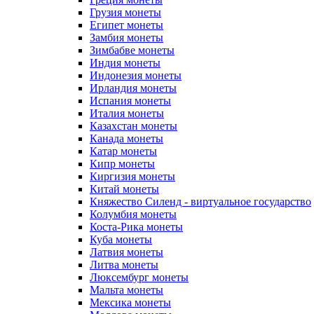
Грузия монеты
Египет монеты
Замбия монеты
Зимбабве монеты
Индия монеты
Индонезия монеты
Ирландия монеты
Испания монеты
Италия монеты
Казахстан монеты
Канада монеты
Катар монеты
Кипр монеты
Киргизия монеты
Китай монеты
Княжество Силенд - виртуальное государство
Колумбия монеты
Коста-Рика монеты
Куба монеты
Латвия монеты
Литва монеты
Люксембург монеты
Мальта монеты
Мексика монеты