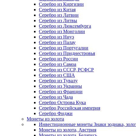
Серебро из Киргизии
Серебро из Китая
Серебро из Латвии
Серебро из Литвы
Серебро из Люксембурга
Серебро из Монголии
Серебро из Ниуэ
Серебро из Палау
Серебро из Португалии
Серебро из Приднестровья
Серебро из России
Серебро из Самоа
Серебро из СССР, РСФСР
Серебро из США
Серебро из Тувалу
Серебро из Украины
Серебро из Франции
Серебро из Чада
Серебро Острова Кука
Серебро Российская империя
Серебро Фиджи
Монеты из золота
Инвестиционные монеты Знаки зодиака, золо
Монеты из золота, Австрия
Монеты из золота, Беларусь