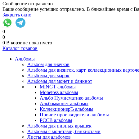
Сообщение отправлено
Ваше сообщение успешно отправлено. В ближайшее время с Ва
Закрыть окно
0
0
0
В корзине
пока пусто
Каталог товаров
Альбомы
Альбом для значков
Альбомы для визиток, карт, коллекционных карточ
Альбомы для марок
Альбомы для монет и банкнот
MINGT альбомы
Monetoss альбомы
Альбо Нумисматико альбомы
Альбоммонет альбомы
КоллекционерЪ альбомы
Прочие производители альбомы
РССВ альбомы
Альбомы для пивных крышек
Альбомы с монетами, банкнотами
Листы для альбомов