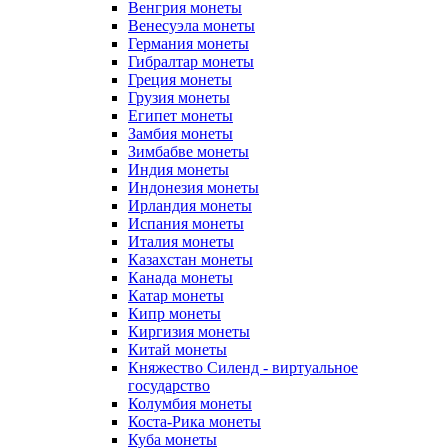
Венгрия монеты
Венесуэла монеты
Германия монеты
Гибралтар монеты
Греция монеты
Грузия монеты
Египет монеты
Замбия монеты
Зимбабве монеты
Индия монеты
Индонезия монеты
Ирландия монеты
Испания монеты
Италия монеты
Казахстан монеты
Канада монеты
Катар монеты
Кипр монеты
Киргизия монеты
Китай монеты
Княжество Силенд - виртуальное
государство
Колумбия монеты
Коста-Рика монеты
Куба монеты