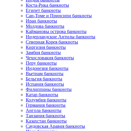
Коста-Рика банкноты
Египет банкноты
Сан-Томе и Принсипи банкноты
Иран банкноты
Молдова банкноты
Каймановы острова банкноты
Нидерландские Антилы банкноты
Северная Корея банкноты
Киргизия банкноты
Замбия банкноты
Чехословакия банкноты
Перу банкноты
Индонезия банкноты
Вьетнам банкноты
Бельгия банкноты
Испания банкноты
Филиппины банкноты
Катар банкноты
Колумбия банкноты
Германия банкноты
Ангола банкноты
Танзания банкноты
Казахстан банкноты
Саудовская Аравия банкноты