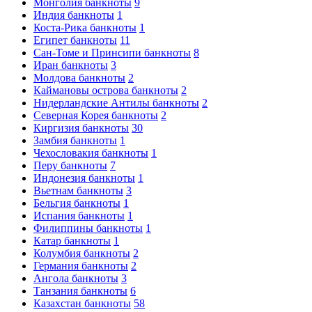
Монголия банкноты
9
Индия банкноты
1
Коста-Рика банкноты
1
Египет банкноты
11
Сан-Томе и Принсипи банкноты
8
Иран банкноты
3
Молдова банкноты
2
Каймановы острова банкноты
2
Нидерландские Антилы банкноты
2
Северная Корея банкноты
2
Киргизия банкноты
30
Замбия банкноты
1
Чехословакия банкноты
1
Перу банкноты
7
Индонезия банкноты
1
Вьетнам банкноты
3
Бельгия банкноты
1
Испания банкноты
1
Филиппины банкноты
1
Катар банкноты
1
Колумбия банкноты
2
Германия банкноты
2
Ангола банкноты
3
Танзания банкноты
6
Казахстан банкноты
58