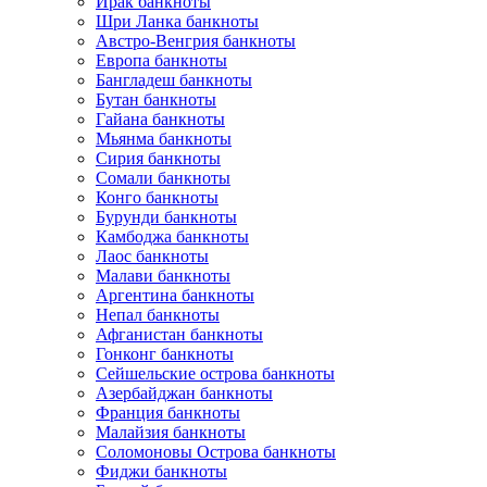
Ирак банкноты
Шри Ланка банкноты
Австро-Венгрия банкноты
Европа банкноты
Бангладеш банкноты
Бутан банкноты
Гайана банкноты
Мьянма банкноты
Сирия банкноты
Сомали банкноты
Конго банкноты
Бурунди банкноты
Камбоджа банкноты
Лаос банкноты
Малави банкноты
Аргентина банкноты
Непал банкноты
Афганистан банкноты
Гонконг банкноты
Сейшельские острова банкноты
Азербайджан банкноты
Франция банкноты
Малайзия банкноты
Соломоновы Острова банкноты
Фиджи банкноты