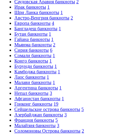
Саудовская Аравия банкноты
2
Ирак банкноты
1
Шри Ланка банкноты
1
Австро-Венгрия банкноты
2
Европа банкноты
4
Бангладеш банкноты
1
Бутан банкноты
1
Гайана банкноты
1
Мьянма банкноты
2
Сирия банкноты
6
Сомали банкноты
1
Конго банкноты
1
Бурунди банкноты
1
Камбоджа банкноты
1
Лаос банкноты
1
Малави банкноты
1
Аргентина банкноты
1
Непал банкноты
3
Афганистан банкноты
1
Гонконг банкноты
19
Сейшельские острова банкноты
5
Азербайджан банкноты
3
Франция банкноты
5
Малайзия банкноты
3
Соломоновы Острова банкноты
2