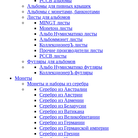
РССВ альбомы
Альбомы для пивных крышек
Альбомы с монетами, банкнотами
Листы для альбомов
MINGT листы
Monetoss листы
Альбо Нумисматико листы
Альбоммонет листы
КоллекционерЪ листы
Прочие производители листы
РССВ листы
Футляры для альбомов
Альбо Нумисматико футляры
КоллекционерЪ футляры
Монеты
Монеты и наборы из серебра
Серебро из Австралии
Серебро из Австрии
Серебро из Армении
Серебро из Беларусии
Серебро из Ватикана
Серебро из Великобритании
Серебро из Германии
Серебро из Германской империи
Серебро из Греции