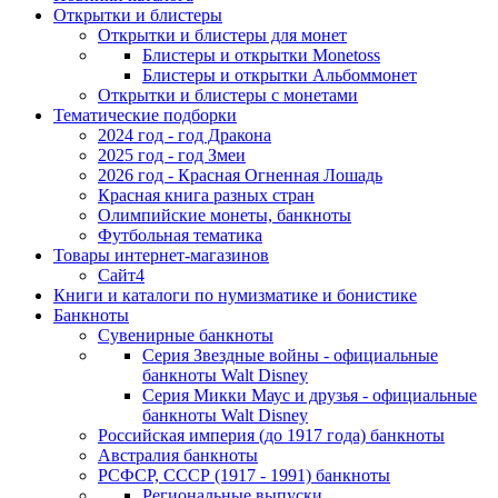
Открытки и блистеры
Открытки и блистеры для монет
Блистеры и открытки Monetoss
Блистеры и открытки Альбоммонет
Открытки и блистеры с монетами
Тематические подборки
2024 год - год Дракона
2025 год - год Змеи
2026 год - Красная Огненная Лошадь
Красная книга разных стран
Олимпийские монеты, банкноты
Футбольная тематика
Товары интернет-магазинов
Сайт4
Книги и каталоги по нумизматике и бонистике
Банкноты
Сувенирные банкноты
Серия Звездные войны - официальные
банкноты Walt Disney
Серия Микки Маус и друзья - официальные
банкноты Walt Disney
Российская империя (до 1917 года) банкноты
Австралия банкноты
РСФСР, СССР (1917 - 1991) банкноты
Региональные выпуски