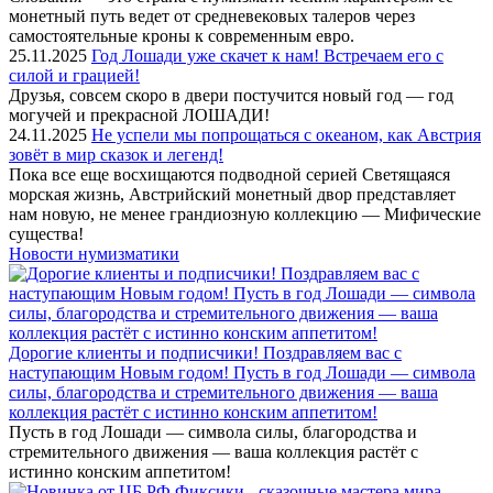
монетный путь ведет от средневековых талеров через
самостоятельные кроны к современным евро.
25.11.2025
Год Лошади уже скачет к нам! Встречаем его с
силой и грацией!
Друзья, совсем скоро в двери постучится новый год — год
могучей и прекрасной ЛОШАДИ!
24.11.2025
Не успели мы попрощаться с океаном, как Австрия
зовёт в мир сказок и легенд!
Пока все еще восхищаются подводной серией Светящаяся
морская жизнь, Австрийский монетный двор представляет
нам новую, не менее грандиозную коллекцию — Мифические
существа!
Новости нумизматики
Дорогие клиенты и подписчики! Поздравляем вас с
наступающим Новым годом! Пусть в год Лошади — символа
силы, благородства и стремительного движения — ваша
коллекция растёт с истинно конским аппетитом!
Пусть в год Лошади — символа силы, благородства и
стремительного движения — ваша коллекция растёт с
истинно конским аппетитом!