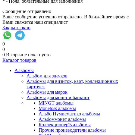
*
- Поля, обязательные для заполнения
Сообщение отправлено
Ваше сообщение успешно отправлено. В ближайшее время с
Вами свяжется наш специалист
Закрыть окно
0
0
0
В корзине
пока пусто
Каталог товаров
Альбомы
Альбом для значков
Альбомы для визиток, карт, коллекционных
карточек
Альбомы для марок
Альбомы для монет и банкнот
MINGT альбомы
Monetoss альбомы
Альбо Нумисматико альбомы
Альбоммонет альбомы
КоллекционерЪ альбомы
Прочие производители альбомы