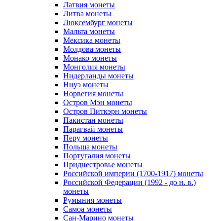
Латвия монеты
Литва монеты
Люксембург монеты
Мальта монеты
Мексика монеты
Молдова монеты
Монако монеты
Монголия монеты
Нидерланды монеты
Ниуэ монеты
Норвегия монеты
Остров Мэн монеты
Остров Питкэрн монеты
Пакистан монеты
Парагвай монеты
Перу монеты
Польша монеты
Португалия монеты
Приднестровье монеты
Российской империи (1700-1917) монеты
Российской Федерации (1992 - до н. в.)
монеты
Румыния монеты
Самоа монеты
Сан-Марино монеты