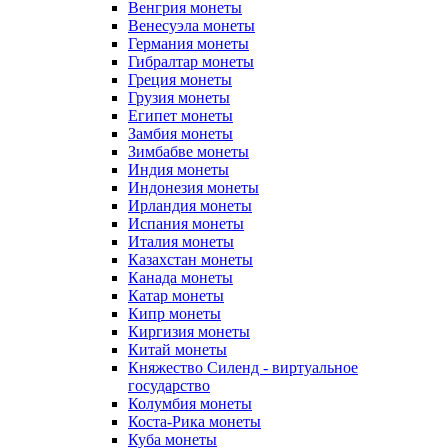
Венгрия монеты
Венесуэла монеты
Германия монеты
Гибралтар монеты
Греция монеты
Грузия монеты
Египет монеты
Замбия монеты
Зимбабве монеты
Индия монеты
Индонезия монеты
Ирландия монеты
Испания монеты
Италия монеты
Казахстан монеты
Канада монеты
Катар монеты
Кипр монеты
Киргизия монеты
Китай монеты
Княжество Силенд - виртуальное
государство
Колумбия монеты
Коста-Рика монеты
Куба монеты