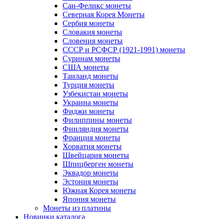
Сан-Феликс монеты
Северная Корея Монеты
Сербия монеты
Словакия монеты
Словения монеты
СССР и РСФСР (1921-1991) монеты
Суринам монеты
США монеты
Таиланд монеты
Турция монеты
Узбекистан монеты
Украина монеты
Фиджи монеты
Филиппины монеты
Финляндия монеты
Франция монеты
Хорватия монеты
Швейцария монеты
Шпицберген монеты
Эквадор монеты
Эстония монеты
Южная Корея монеты
Япония монеты
Монеты из платины
Новинки каталога