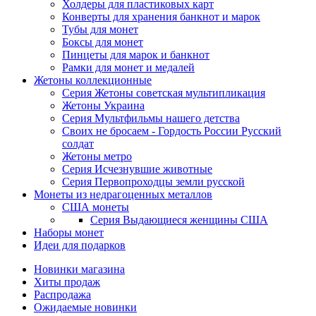
Холдеры для пластиковых карт
Конверты для хранения банкнот и марок
Тубы для монет
Боксы для монет
Пинцеты для марок и банкнот
Рамки для монет и медалей
Жетоны коллекционные
Серия Жетоны советская мультипликация
Жетоны Украина
Серия Мультфильмы нашего детства
Своих не бросаем - Гордость России Русский
солдат
Жетоны метро
Серия Исчезнувшие животные
Серия Первопроходцы земли русской
Монеты из недрагоценных металлов
США монеты
Серия Выдающиеся женщины США
Наборы монет
Идеи для подарков
Новинки магазина
Хиты продаж
Распродажа
Ожидаемые новинки