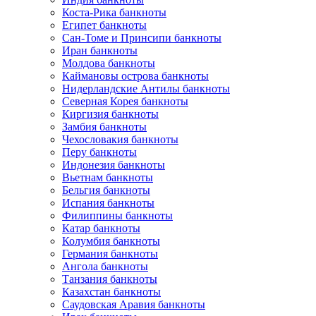
Коста-Рика банкноты
Египет банкноты
Сан-Томе и Принсипи банкноты
Иран банкноты
Молдова банкноты
Каймановы острова банкноты
Нидерландские Антилы банкноты
Северная Корея банкноты
Киргизия банкноты
Замбия банкноты
Чехословакия банкноты
Перу банкноты
Индонезия банкноты
Вьетнам банкноты
Бельгия банкноты
Испания банкноты
Филиппины банкноты
Катар банкноты
Колумбия банкноты
Германия банкноты
Ангола банкноты
Танзания банкноты
Казахстан банкноты
Саудовская Аравия банкноты