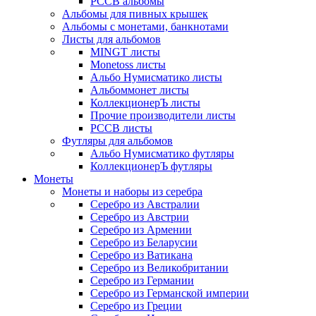
РССВ альбомы
Альбомы для пивных крышек
Альбомы с монетами, банкнотами
Листы для альбомов
MINGT листы
Monetoss листы
Альбо Нумисматико листы
Альбоммонет листы
КоллекционерЪ листы
Прочие производители листы
РССВ листы
Футляры для альбомов
Альбо Нумисматико футляры
КоллекционерЪ футляры
Монеты
Монеты и наборы из серебра
Серебро из Австралии
Серебро из Австрии
Серебро из Армении
Серебро из Беларусии
Серебро из Ватикана
Серебро из Великобритании
Серебро из Германии
Серебро из Германской империи
Серебро из Греции