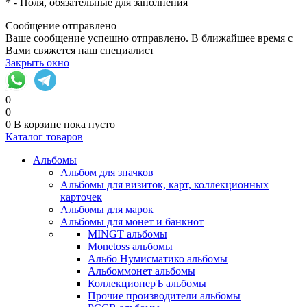
*
- Поля, обязательные для заполнения
Сообщение отправлено
Ваше сообщение успешно отправлено. В ближайшее время с
Вами свяжется наш специалист
Закрыть окно
0
0
0
В корзине
пока пусто
Каталог товаров
Альбомы
Альбом для значков
Альбомы для визиток, карт, коллекционных
карточек
Альбомы для марок
Альбомы для монет и банкнот
MINGT альбомы
Monetoss альбомы
Альбо Нумисматико альбомы
Альбоммонет альбомы
КоллекционерЪ альбомы
Прочие производители альбомы