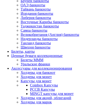
Бруней банкноты
ОАЭ банкноты
Тайвань банкноты
Иордания банкноты
Либерия банкноты
Восточные Карибы банкноты
Таджикистан банкноты
Самоа банкноты
Великобритания (Англия) банкноты
Нидерланды банкноты
Таиланд банкноты
Швеция банкноты
Билеты, карты
Ценные бумаги коллекционные
Билеты МММ
Уральские франки
Аксессуары для коллекционирования
Холдеры для банкнот
Холдеры для монет
Капсулы для монет
Coinbox Капсулы
РССВ Капсулы
MINGT капсулы для монет
Холдеры для акций, облигаций
Холдеры для марок