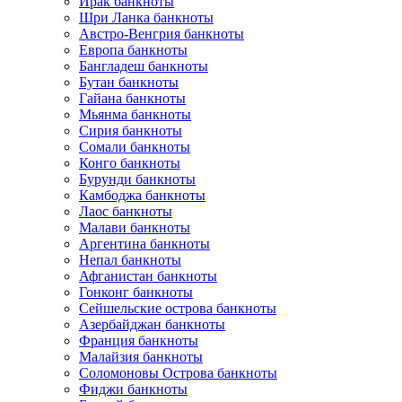
Ирак банкноты
Шри Ланка банкноты
Австро-Венгрия банкноты
Европа банкноты
Бангладеш банкноты
Бутан банкноты
Гайана банкноты
Мьянма банкноты
Сирия банкноты
Сомали банкноты
Конго банкноты
Бурунди банкноты
Камбоджа банкноты
Лаос банкноты
Малави банкноты
Аргентина банкноты
Непал банкноты
Афганистан банкноты
Гонконг банкноты
Сейшельские острова банкноты
Азербайджан банкноты
Франция банкноты
Малайзия банкноты
Соломоновы Острова банкноты
Фиджи банкноты