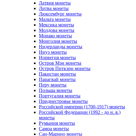
Латвия монеты
Литва монеты
Люксембург монеты
Мальта монеты
Мексика монеты
Молдова монеты
Монако монеты
Монголия монеты
Нидерланды монеты
Ниуэ монеты
Норвегия монеты
Остров Мэн монеты
Остров Питкэрн монеты
Пакистан монеты
Парагвай монеты
Перу монеты
Польша монеты
Португалия монеты
Приднестровье монеты
Российской империи (1700-1917) монеты
Российской Федерации (1992 - до н. в.)
монеты
Румыния монеты
Самоа монеты
Сан-Марино монеты