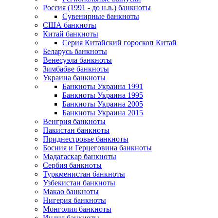
Россия (1991 - до н.в.) банкноты
Сувенирные банкноты
США банкноты
Китай банкноты
Серия Китайский гороскоп Китай
Беларусь банкноты
Венесуэла банкноты
Зимбабве банкноты
Украина банкноты
Банкноты Украина 1991
Банкноты Украина 1995
Банкноты Украина 2005
Банкноты Украина 2015
Венгрия банкноты
Пакистан банкноты
Приднестровье банкноты
Босния и Герцеговина банкноты
Мадагаскар банкноты
Сербия банкноты
Туркменистан банкноты
Узбекистан банкноты
Макао банкноты
Нигерия банкноты
Монголия банкноты
Индия банкноты