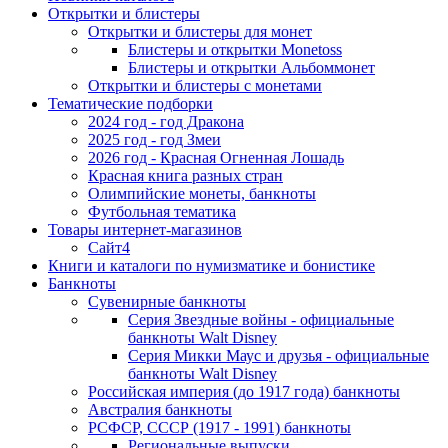
Открытки и блистеры
Открытки и блистеры для монет
Блистеры и открытки Monetoss
Блистеры и открытки Альбоммонет
Открытки и блистеры с монетами
Тематические подборки
2024 год - год Дракона
2025 год - год Змеи
2026 год - Красная Огненная Лошадь
Красная книга разных стран
Олимпийские монеты, банкноты
Футбольная тематика
Товары интернет-магазинов
Сайт4
Книги и каталоги по нумизматике и бонистике
Банкноты
Сувенирные банкноты
Серия Звездные войны - официальные
банкноты Walt Disney
Серия Микки Маус и друзья - официальные
банкноты Walt Disney
Российская империя (до 1917 года) банкноты
Австралия банкноты
РСФСР, СССР (1917 - 1991) банкноты
Региональные выпуски