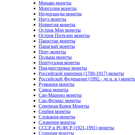
Монако монеты
Монголия монеты
Нидерланды монеты
Ниуэ монеты
Норвегия монеты
Остров Мэн монеты
Остров Питкэрн монеты
Пакистан монеты
Парагвай монеты
Перу монеты
Польша монеты
Португалия монеты
Приднестровье монеты
Российской империи (1700-1917) монеты
Российской Федерации (1992 - до н. в.) монет
Румыния монеты
Самоа монеты
Сан-Марино монеты
Сан-Феликс монеты
Северная Корея Монеты
Сербия монеты
Словакия монеты
Словения монеты
СССР и РСФСР (1921-1991) монеты
Суринам монеты