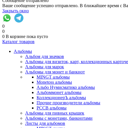
Сообщение отправлено
Ваше сообщение успешно отправлено. В ближайшее время с Ва
Закрыть окно
0
0
0
В корзине
пока пусто
Каталог товаров
Альбомы
Альбом для значков
Альбомы для визиток, карт, коллекционных карточ
Альбомы для марок
Альбомы для монет и банкнот
MINGT альбомы
Monetoss альбомы
Альбо Нумисматико альбомы
Альбоммонет альбомы
КоллекционерЪ альбомы
Прочие производители альбомы
РССВ альбомы
Альбомы для пивных крышек
Альбомы с монетами, банкнотами
Листы для альбомов