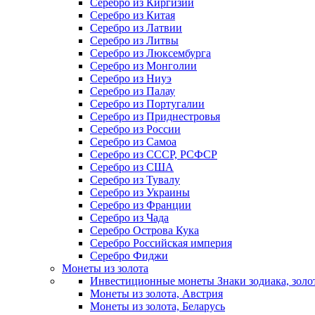
Серебро из Киргизии
Серебро из Китая
Серебро из Латвии
Серебро из Литвы
Серебро из Люксембурга
Серебро из Монголии
Серебро из Ниуэ
Серебро из Палау
Серебро из Португалии
Серебро из Приднестровья
Серебро из России
Серебро из Самоа
Серебро из СССР, РСФСР
Серебро из США
Серебро из Тувалу
Серебро из Украины
Серебро из Франции
Серебро из Чада
Серебро Острова Кука
Серебро Российская империя
Серебро Фиджи
Монеты из золота
Инвестиционные монеты Знаки зодиака, золо
Монеты из золота, Австрия
Монеты из золота, Беларусь