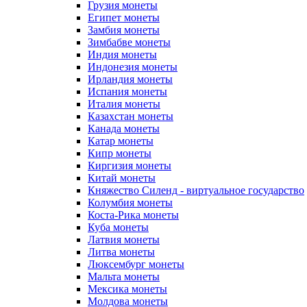
Грузия монеты
Египет монеты
Замбия монеты
Зимбабве монеты
Индия монеты
Индонезия монеты
Ирландия монеты
Испания монеты
Италия монеты
Казахстан монеты
Канада монеты
Катар монеты
Кипр монеты
Киргизия монеты
Китай монеты
Княжество Силенд - виртуальное государство
Колумбия монеты
Коста-Рика монеты
Куба монеты
Латвия монеты
Литва монеты
Люксембург монеты
Мальта монеты
Мексика монеты
Молдова монеты