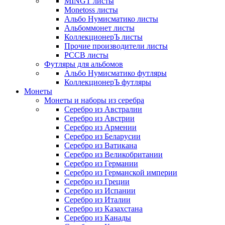
MINGT листы
Monetoss листы
Альбо Нумисматико листы
Альбоммонет листы
КоллекционерЪ листы
Прочие производители листы
РССВ листы
Футляры для альбомов
Альбо Нумисматико футляры
КоллекционерЪ футляры
Монеты
Монеты и наборы из серебра
Серебро из Австралии
Серебро из Австрии
Серебро из Армении
Серебро из Беларусии
Серебро из Ватикана
Серебро из Великобритании
Серебро из Германии
Серебро из Германской империи
Серебро из Греции
Серебро из Испании
Серебро из Италии
Серебро из Казахстана
Серебро из Канады