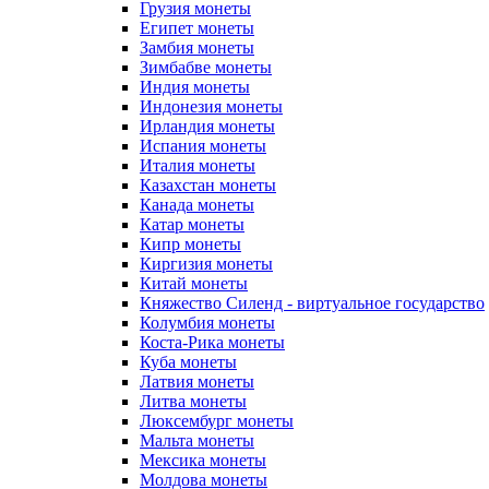
Грузия монеты
Египет монеты
Замбия монеты
Зимбабве монеты
Индия монеты
Индонезия монеты
Ирландия монеты
Испания монеты
Италия монеты
Казахстан монеты
Канада монеты
Катар монеты
Кипр монеты
Киргизия монеты
Китай монеты
Княжество Силенд - виртуальное государство
Колумбия монеты
Коста-Рика монеты
Куба монеты
Латвия монеты
Литва монеты
Люксембург монеты
Мальта монеты
Мексика монеты
Молдова монеты