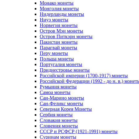
Монако монеты
Монголия монеты
Нидерланды монеты
Ниуэ монеты
Норвегия монеты
Остров Мэн монеты
Остров Питкэрн монеты
Пакистан монеты
Парагвай монеты
Перу монеты
Польша монеты
Португалия монеты
Приднестровье монеты
Российской империи (1700-1917) монеты
Российской Федерации (1992 - до н. в.) монет
Румыния монеты
Самоа монеты
Сан-Марино монеты
Сан-Феликс монеты
Северная Корея Монеты
Сербия монеты
Словакия монеты
Словения монеты
СССР и РСФСР (1921-1991) монеты
Суринам монеты