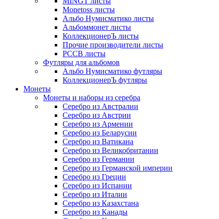
MINGT листы
Monetoss листы
Альбо Нумисматико листы
Альбоммонет листы
КоллекционерЪ листы
Прочие производители листы
РССВ листы
Футляры для альбомов
Альбо Нумисматико футляры
КоллекционерЪ футляры
Монеты
Монеты и наборы из серебра
Серебро из Австралии
Серебро из Австрии
Серебро из Армении
Серебро из Беларусии
Серебро из Ватикана
Серебро из Великобритании
Серебро из Германии
Серебро из Германской империи
Серебро из Греции
Серебро из Испании
Серебро из Италии
Серебро из Казахстана
Серебро из Канады