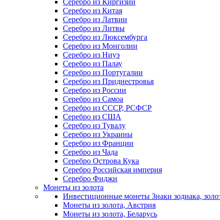
Серебро из Киргизии
Серебро из Китая
Серебро из Латвии
Серебро из Литвы
Серебро из Люксембурга
Серебро из Монголии
Серебро из Ниуэ
Серебро из Палау
Серебро из Португалии
Серебро из Приднестровья
Серебро из России
Серебро из Самоа
Серебро из СССР, РСФСР
Серебро из США
Серебро из Тувалу
Серебро из Украины
Серебро из Франции
Серебро из Чада
Серебро Острова Кука
Серебро Российская империя
Серебро Фиджи
Монеты из золота
Инвестиционные монеты Знаки зодиака, золо
Монеты из золота, Австрия
Монеты из золота, Беларусь