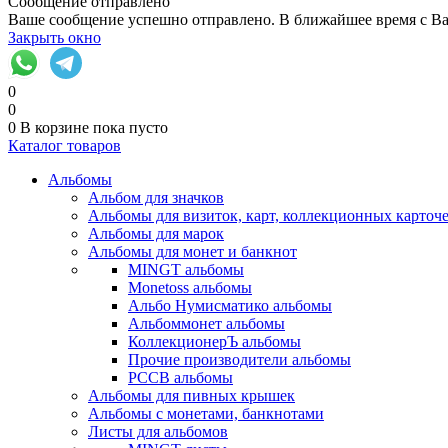
Сообщение отправлено
Ваше сообщение успешно отправлено. В ближайшее время с Ва
Закрыть окно
0
0
0
В корзине
пока пусто
Каталог товаров
Альбомы
Альбом для значков
Альбомы для визиток, карт, коллекционных карточ
Альбомы для марок
Альбомы для монет и банкнот
MINGT альбомы
Monetoss альбомы
Альбо Нумисматико альбомы
Альбоммонет альбомы
КоллекционерЪ альбомы
Прочие производители альбомы
РССВ альбомы
Альбомы для пивных крышек
Альбомы с монетами, банкнотами
Листы для альбомов