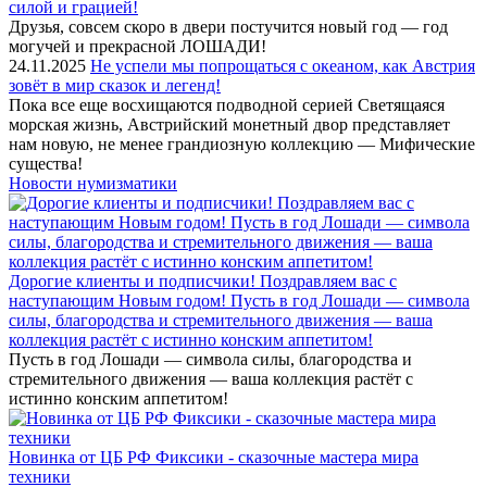
силой и грацией!
Друзья, совсем скоро в двери постучится новый год — год
могучей и прекрасной ЛОШАДИ!
24.11.2025
Не успели мы попрощаться с океаном, как Австрия
зовёт в мир сказок и легенд!
Пока все еще восхищаются подводной серией Светящаяся
морская жизнь, Австрийский монетный двор представляет
нам новую, не менее грандиозную коллекцию — Мифические
существа!
Новости нумизматики
Дорогие клиенты и подписчики! Поздравляем вас с
наступающим Новым годом! Пусть в год Лошади — символа
силы, благородства и стремительного движения — ваша
коллекция растёт с истинно конским аппетитом!
Пусть в год Лошади — символа силы, благородства и
стремительного движения — ваша коллекция растёт с
истинно конским аппетитом!
Новинка от ЦБ РФ Фиксики - сказочные мастера мира
техники