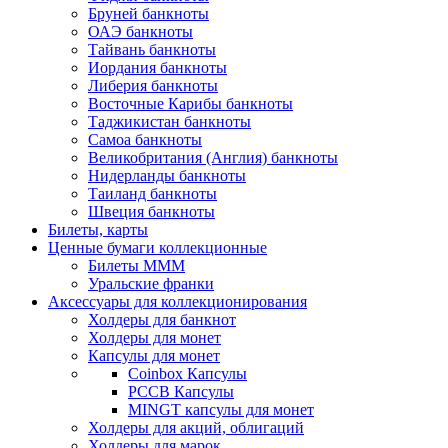
Бруней банкноты
ОАЭ банкноты
Тайвань банкноты
Иордания банкноты
Либерия банкноты
Восточные Карибы банкноты
Таджикистан банкноты
Самоа банкноты
Великобритания (Англия) банкноты
Нидерланды банкноты
Таиланд банкноты
Швеция банкноты
Билеты, карты
Ценные бумаги коллекционные
Билеты МММ
Уральские франки
Аксессуары для коллекционирования
Холдеры для банкнот
Холдеры для монет
Капсулы для монет
Coinbox Капсулы
РССВ Капсулы
MINGT капсулы для монет
Холдеры для акций, облигаций
Холдеры для марок