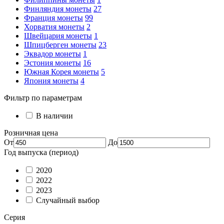
Финляндия монеты
27
Франция монеты
99
Хорватия монеты
2
Швейцария монеты
1
Шпицберген монеты
23
Эквадор монеты
1
Эстония монеты
16
Южная Корея монеты
5
Япония монеты
4
Фильтр по параметрам
В наличии
Розничная цена
От
До
Год выпуска (период)
2020
2022
2023
Случайный выбор
Серия