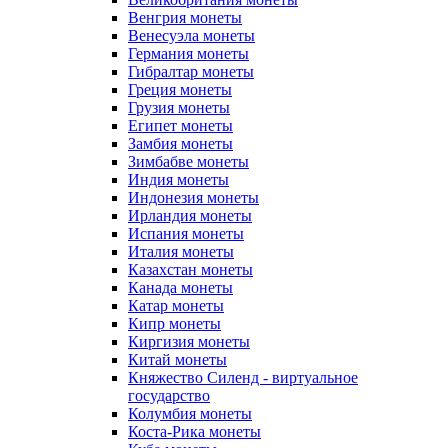
Венгрия монеты
Венесуэла монеты
Германия монеты
Гибралтар монеты
Греция монеты
Грузия монеты
Египет монеты
Замбия монеты
Зимбабве монеты
Индия монеты
Индонезия монеты
Ирландия монеты
Испания монеты
Италия монеты
Казахстан монеты
Канада монеты
Катар монеты
Кипр монеты
Киргизия монеты
Китай монеты
Княжество Силенд - виртуальное
государство
Колумбия монеты
Коста-Рика монеты