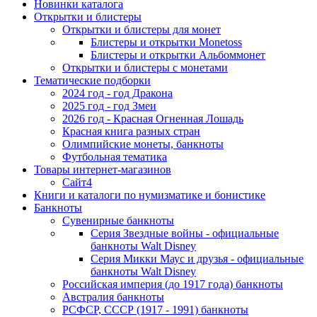
Новинки каталога
Открытки и блистеры
Открытки и блистеры для монет
Блистеры и открытки Monetoss
Блистеры и открытки Альбоммонет
Открытки и блистеры с монетами
Тематические подборки
2024 год - год Дракона
2025 год - год Змеи
2026 год - Красная Огненная Лошадь
Красная книга разных стран
Олимпийские монеты, банкноты
Футбольная тематика
Товары интернет-магазинов
Сайт4
Книги и каталоги по нумизматике и бонистике
Банкноты
Сувенирные банкноты
Серия Звездные войны - официальные
банкноты Walt Disney
Серия Микки Маус и друзья - официальные
банкноты Walt Disney
Российская империя (до 1917 года) банкноты
Австралия банкноты
РСФСР, СССР (1917 - 1991) банкноты