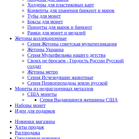
Холдеры для пластиковых карт
Конверты для хранения банкнот и марок
Тубы для монет
Боксы для монет
Пинцеты для марок и банкнот
Рамки для монет и медалей
Жетоны коллекционные
Серия Жетоны советская мультипликация
Жетоны Украина
Серия Мультфильмы нашего детства
Своих не бросаем - Гордость России Русский
солдат
Жетоны метро
Серия Исчезнувшие животные
Серия Первопроходцы земли русской
Монеты из недрагоценных металлов
США монеты
Серия Выдающиеся женщины США
Наборы монет
Идеи для подарков
Новинки магазина
Хиты продаж
Распродажа
Ожидаемые новинки