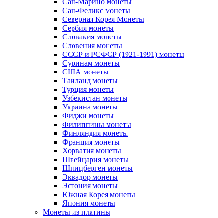
Сан-Марино монеты
Сан-Феликс монеты
Северная Корея Монеты
Сербия монеты
Словакия монеты
Словения монеты
СССР и РСФСР (1921-1991) монеты
Суринам монеты
США монеты
Таиланд монеты
Турция монеты
Узбекистан монеты
Украина монеты
Фиджи монеты
Филиппины монеты
Финляндия монеты
Франция монеты
Хорватия монеты
Швейцария монеты
Шпицберген монеты
Эквадор монеты
Эстония монеты
Южная Корея монеты
Япония монеты
Монеты из платины