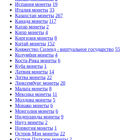
Испания монеты
19
Италия монеты
33
Казахстан монеты
267
Канада монеты
117
Катар монеты
2
Кипр монеты
4
Киргизия монеты
8
Китай монеты
152
Княжество Силенд - виртуальное государство
55
Колумбия монеты
4
Коста-Рика монеты
6
Куба монеты
1
Латвия монеты
14
Литва монеты
22
Люксембург монеты
20
Мальта монеты
8
Мексика монеты
11
Молдова монеты
5
Монако монеты
6
Монголия монеты
6
Нидерланды монеты
9
Ниуэ монеты
2
Норвегия монеты
1
Остров Мэн монеты
22
Остров Питкэрн монеты
2