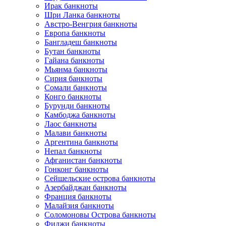
Ирак банкноты
Шри Ланка банкноты
Австро-Венгрия банкноты
Европа банкноты
Бангладеш банкноты
Бутан банкноты
Гайана банкноты
Мьянма банкноты
Сирия банкноты
Сомали банкноты
Конго банкноты
Бурунди банкноты
Камбоджа банкноты
Лаос банкноты
Малави банкноты
Аргентина банкноты
Непал банкноты
Афганистан банкноты
Гонконг банкноты
Сейшельские острова банкноты
Азербайджан банкноты
Франция банкноты
Малайзия банкноты
Соломоновы Острова банкноты
Фиджи банкноты