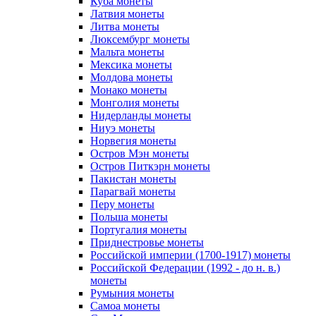
Куба монеты
Латвия монеты
Литва монеты
Люксембург монеты
Мальта монеты
Мексика монеты
Молдова монеты
Монако монеты
Монголия монеты
Нидерланды монеты
Ниуэ монеты
Норвегия монеты
Остров Мэн монеты
Остров Питкэрн монеты
Пакистан монеты
Парагвай монеты
Перу монеты
Польша монеты
Португалия монеты
Приднестровье монеты
Российской империи (1700-1917) монеты
Российской Федерации (1992 - до н. в.)
монеты
Румыния монеты
Самоа монеты