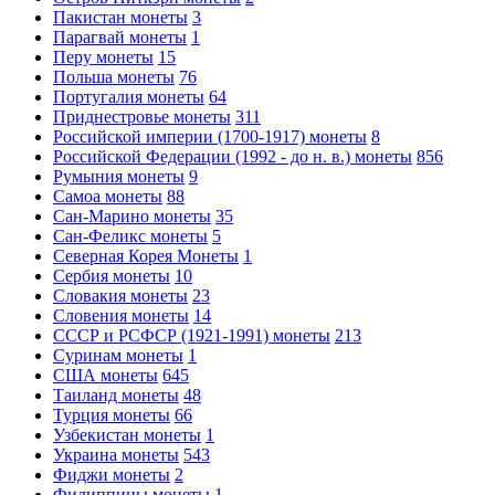
Пакистан монеты
3
Парагвай монеты
1
Перу монеты
15
Польша монеты
76
Португалия монеты
64
Приднестровье монеты
311
Российской империи (1700-1917) монеты
8
Российской Федерации (1992 - до н. в.) монеты
856
Румыния монеты
9
Самоа монеты
88
Сан-Марино монеты
35
Сан-Феликс монеты
5
Северная Корея Монеты
1
Сербия монеты
10
Словакия монеты
23
Словения монеты
14
СССР и РСФСР (1921-1991) монеты
213
Суринам монеты
1
США монеты
645
Таиланд монеты
48
Турция монеты
66
Узбекистан монеты
1
Украина монеты
543
Фиджи монеты
2
Филиппины монеты
1