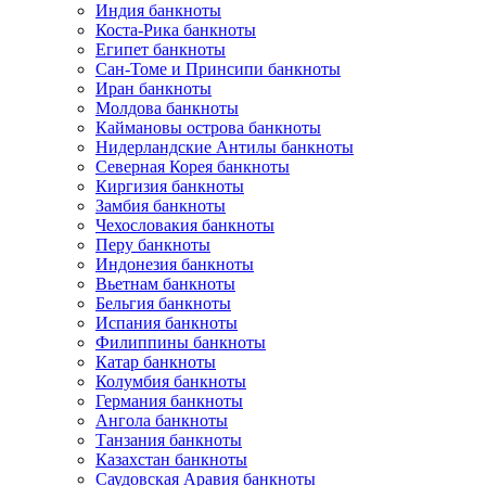
Индия банкноты
Коста-Рика банкноты
Египет банкноты
Сан-Томе и Принсипи банкноты
Иран банкноты
Молдова банкноты
Каймановы острова банкноты
Нидерландские Антилы банкноты
Северная Корея банкноты
Киргизия банкноты
Замбия банкноты
Чехословакия банкноты
Перу банкноты
Индонезия банкноты
Вьетнам банкноты
Бельгия банкноты
Испания банкноты
Филиппины банкноты
Катар банкноты
Колумбия банкноты
Германия банкноты
Ангола банкноты
Танзания банкноты
Казахстан банкноты
Саудовская Аравия банкноты