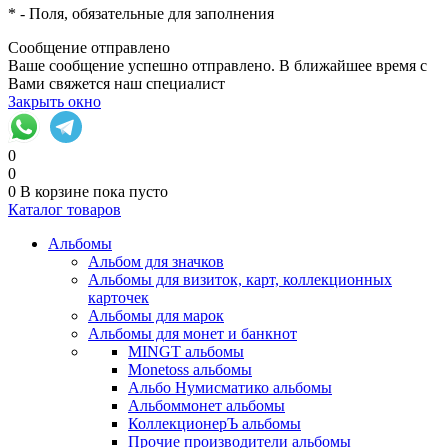
*
- Поля, обязательные для заполнения
Сообщение отправлено
Ваше сообщение успешно отправлено. В ближайшее время с
Вами свяжется наш специалист
Закрыть окно
0
0
0
В корзине
пока пусто
Каталог товаров
Альбомы
Альбом для значков
Альбомы для визиток, карт, коллекционных
карточек
Альбомы для марок
Альбомы для монет и банкнот
MINGT альбомы
Monetoss альбомы
Альбо Нумисматико альбомы
Альбоммонет альбомы
КоллекционерЪ альбомы
Прочие производители альбомы