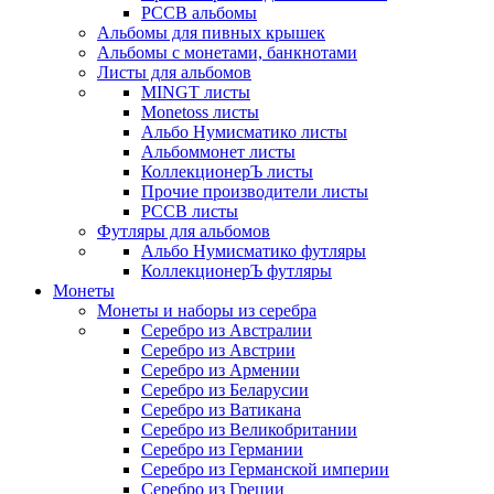
РССВ альбомы
Альбомы для пивных крышек
Альбомы с монетами, банкнотами
Листы для альбомов
MINGT листы
Monetoss листы
Альбо Нумисматико листы
Альбоммонет листы
КоллекционерЪ листы
Прочие производители листы
РССВ листы
Футляры для альбомов
Альбо Нумисматико футляры
КоллекционерЪ футляры
Монеты
Монеты и наборы из серебра
Серебро из Австралии
Серебро из Австрии
Серебро из Армении
Серебро из Беларусии
Серебро из Ватикана
Серебро из Великобритании
Серебро из Германии
Серебро из Германской империи
Серебро из Греции