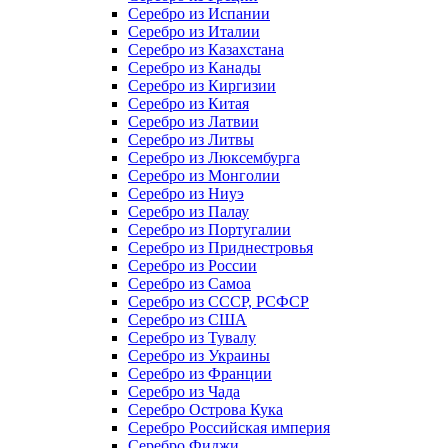
Серебро из Испании
Серебро из Италии
Серебро из Казахстана
Серебро из Канады
Серебро из Киргизии
Серебро из Китая
Серебро из Латвии
Серебро из Литвы
Серебро из Люксембурга
Серебро из Монголии
Серебро из Ниуэ
Серебро из Палау
Серебро из Португалии
Серебро из Приднестровья
Серебро из России
Серебро из Самоа
Серебро из СССР, РСФСР
Серебро из США
Серебро из Тувалу
Серебро из Украины
Серебро из Франции
Серебро из Чада
Серебро Острова Кука
Серебро Российская империя
Серебро Фиджи