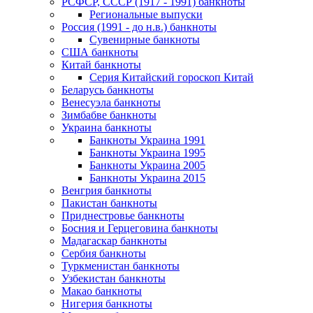
РСФСР, СССР (1917 - 1991) банкноты
Региональные выпуски
Россия (1991 - до н.в.) банкноты
Сувенирные банкноты
США банкноты
Китай банкноты
Серия Китайский гороскоп Китай
Беларусь банкноты
Венесуэла банкноты
Зимбабве банкноты
Украина банкноты
Банкноты Украина 1991
Банкноты Украина 1995
Банкноты Украина 2005
Банкноты Украина 2015
Венгрия банкноты
Пакистан банкноты
Приднестровье банкноты
Босния и Герцеговина банкноты
Мадагаскар банкноты
Сербия банкноты
Туркменистан банкноты
Узбекистан банкноты
Макао банкноты
Нигерия банкноты