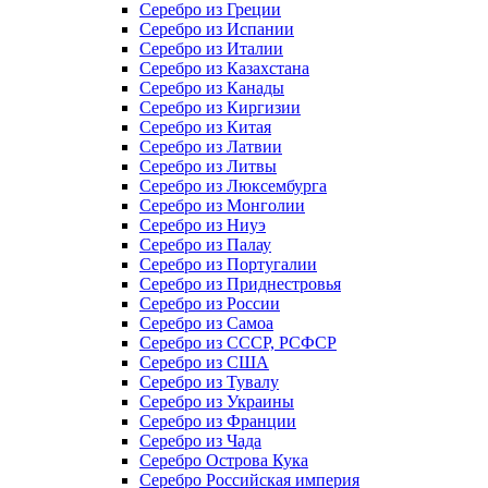
Серебро из Греции
Серебро из Испании
Серебро из Италии
Серебро из Казахстана
Серебро из Канады
Серебро из Киргизии
Серебро из Китая
Серебро из Латвии
Серебро из Литвы
Серебро из Люксембурга
Серебро из Монголии
Серебро из Ниуэ
Серебро из Палау
Серебро из Португалии
Серебро из Приднестровья
Серебро из России
Серебро из Самоа
Серебро из СССР, РСФСР
Серебро из США
Серебро из Тувалу
Серебро из Украины
Серебро из Франции
Серебро из Чада
Серебро Острова Кука
Серебро Российская империя