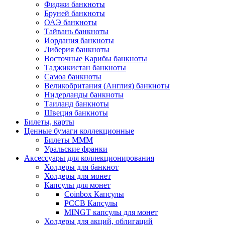
Фиджи банкноты
Бруней банкноты
ОАЭ банкноты
Тайвань банкноты
Иордания банкноты
Либерия банкноты
Восточные Карибы банкноты
Таджикистан банкноты
Самоа банкноты
Великобритания (Англия) банкноты
Нидерланды банкноты
Таиланд банкноты
Швеция банкноты
Билеты, карты
Ценные бумаги коллекционные
Билеты МММ
Уральские франки
Аксессуары для коллекционирования
Холдеры для банкнот
Холдеры для монет
Капсулы для монет
Coinbox Капсулы
РССВ Капсулы
MINGT капсулы для монет
Холдеры для акций, облигаций