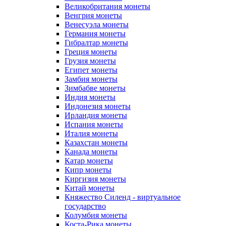
Великобритания монеты
Венгрия монеты
Венесуэла монеты
Германия монеты
Гибралтар монеты
Греция монеты
Грузия монеты
Египет монеты
Замбия монеты
Зимбабве монеты
Индия монеты
Индонезия монеты
Ирландия монеты
Испания монеты
Италия монеты
Казахстан монеты
Канада монеты
Катар монеты
Кипр монеты
Киргизия монеты
Китай монеты
Княжество Силенд - виртуальное
государство
Колумбия монеты
Коста-Рика монеты