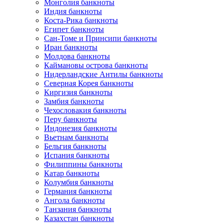
Монголия банкноты
Индия банкноты
Коста-Рика банкноты
Египет банкноты
Сан-Томе и Принсипи банкноты
Иран банкноты
Молдова банкноты
Каймановы острова банкноты
Нидерландские Антилы банкноты
Северная Корея банкноты
Киргизия банкноты
Замбия банкноты
Чехословакия банкноты
Перу банкноты
Индонезия банкноты
Вьетнам банкноты
Бельгия банкноты
Испания банкноты
Филиппины банкноты
Катар банкноты
Колумбия банкноты
Германия банкноты
Ангола банкноты
Танзания банкноты
Казахстан банкноты