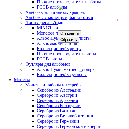
Защита от автоматического заполн
Прочие производители альбомы
РССВ альбомы
Выкуп монет
Альбомы для пивных крышек
Альбомы с монетами, банкнотами
Введите символы с картинки
*
Инвестиции в монеты
Листы для альбомов
MINGT листы
Monetoss листы
Альбо Нумисматико листы
Альбоммонет листы
КоллекционерЪ листы
*
- Поля, обязательные для заполне
Прочие производители листы
РССВ листы
Сообщен
Футляры для альбомов
Ваше сообщение успешно 
Альбо Нумисматико футляры
ближайшее время с Вами
КоллекционерЪ футляры
Монеты
Монеты и наборы из серебра
Серебро из Австралии
Серебро из Австрии
Серебро из Армении
Серебро из Беларусии
Серебро из Ватикана
Серебро из Великобритании
Серебро из Германии
Серебро из Германской империи