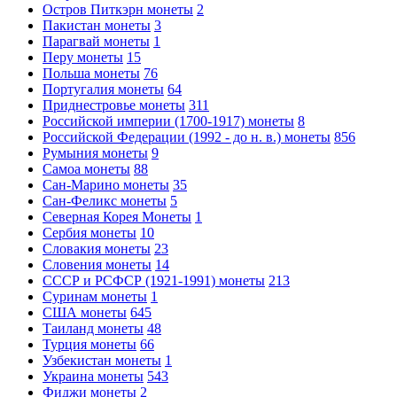
Остров Питкэрн монеты
2
Пакистан монеты
3
Парагвай монеты
1
Перу монеты
15
Польша монеты
76
Португалия монеты
64
Приднестровье монеты
311
Российской империи (1700-1917) монеты
8
Российской Федерации (1992 - до н. в.) монеты
856
Румыния монеты
9
Самоа монеты
88
Сан-Марино монеты
35
Сан-Феликс монеты
5
Северная Корея Монеты
1
Сербия монеты
10
Словакия монеты
23
Словения монеты
14
СССР и РСФСР (1921-1991) монеты
213
Суринам монеты
1
США монеты
645
Таиланд монеты
48
Турция монеты
66
Узбекистан монеты
1
Украина монеты
543
Фиджи монеты
2