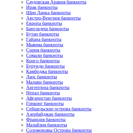
Саудовская Аравия банкноты
Ирак банкноты
Шри Ланка банкноты
Австро-Венгрия банкноты
Европа банкноты
Бангладеш банкноты
Бутан банкноты
Гайана банкноты
Мьянма банкноты
Сирия банкноты
Сомали банкноты
Конго банкноты
Бурунди банкноты
Камбоджа банкноты
Лаос банкноты
Малави банкноты
Аргентина банкноты
Непал банкноты
Афганистан банкноты
Гонконг банкноты
Сейшельские острова банкноты
Азербайджан банкноты
Франция банкноты
Малайзия банкноты
Соломоновы Острова банкноты