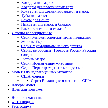
Холдеры для марок
Холдеры для пластиковых карт
Конверты для хранения банкнот и марок
Тубы для монет
Боксы для монет
Пинцеты для марок и банкнот
Рамки для монет и медалей
Жетоны коллекционные
Серия Жетоны советская мультипликация
Жетоны Украина
Серия Мультфильмы нашего детства
Своих не бросаем - Гордость России Русский
солдат
Жетоны метро
Серия Исчезнувшие животные
Серия Первопроходцы земли русской
Монеты из недрагоценных металлов
США монеты
Серия Выдающиеся женщины США
Наборы монет
Идеи для подарков
Новинки магазина
Хиты продаж
Распродажа