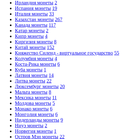
Ирландия монеты
2
Испания монеты
19
Италия монеты
33
Казахстан монеты
267
Канада монеты
117
Катар монеты
2
Кипр монеты
4
Киргизия монеты
8
Китай монеты
152
Княжество Силенд - виртуальное государство
55
Колумбия монеты
4
Коста-Рика монеты
6
Куба монеты
1
Латвия монеты
14
Литва монеты
22
Люксембург монеты
20
Мальта монеты
8
Мексика монеты
11
Молдова монеты
5
Монако монеты
6
Монголия монеты
6
Нидерланды монеты
9
Ниуэ монеты
2
Норвегия монеты
1
Остров Мэн монеты
22