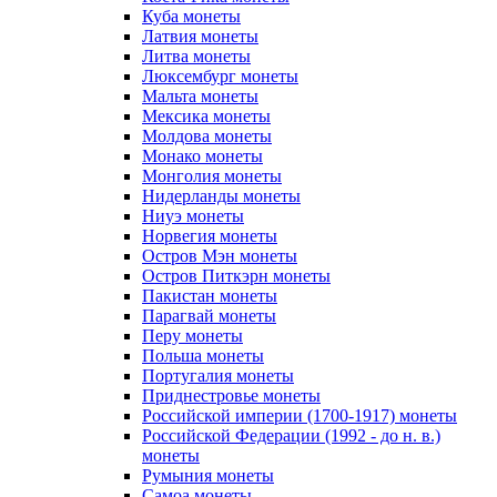
Куба монеты
Латвия монеты
Литва монеты
Люксембург монеты
Мальта монеты
Мексика монеты
Молдова монеты
Монако монеты
Монголия монеты
Нидерланды монеты
Ниуэ монеты
Норвегия монеты
Остров Мэн монеты
Остров Питкэрн монеты
Пакистан монеты
Парагвай монеты
Перу монеты
Польша монеты
Португалия монеты
Приднестровье монеты
Российской империи (1700-1917) монеты
Российской Федерации (1992 - до н. в.)
монеты
Румыния монеты
Самоа монеты