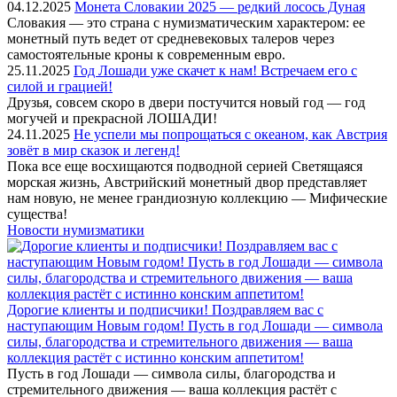
04.12.2025
Монета Словакии 2025 — редкий лосось Дуная
Словакия — это страна с нумизматическим характером: ее
монетный путь ведет от средневековых талеров через
самостоятельные кроны к современным евро.
25.11.2025
Год Лошади уже скачет к нам! Встречаем его с
силой и грацией!
Друзья, совсем скоро в двери постучится новый год — год
могучей и прекрасной ЛОШАДИ!
24.11.2025
Не успели мы попрощаться с океаном, как Австрия
зовёт в мир сказок и легенд!
Пока все еще восхищаются подводной серией Светящаяся
морская жизнь, Австрийский монетный двор представляет
нам новую, не менее грандиозную коллекцию — Мифические
существа!
Новости нумизматики
Дорогие клиенты и подписчики! Поздравляем вас с
наступающим Новым годом! Пусть в год Лошади — символа
силы, благородства и стремительного движения — ваша
коллекция растёт с истинно конским аппетитом!
Пусть в год Лошади — символа силы, благородства и
стремительного движения — ваша коллекция растёт с