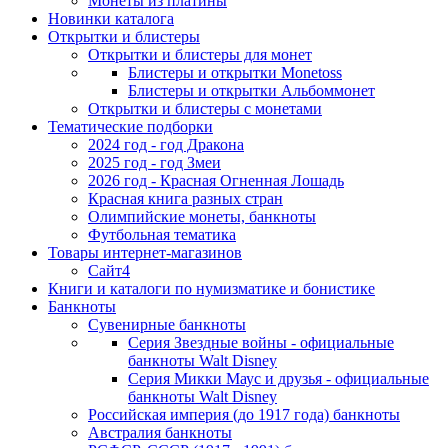
Монеты из платины
Новинки каталога
Открытки и блистеры
Открытки и блистеры для монет
Блистеры и открытки Monetoss
Блистеры и открытки Альбоммонет
Открытки и блистеры с монетами
Тематические подборки
2024 год - год Дракона
2025 год - год Змеи
2026 год - Красная Огненная Лошадь
Красная книга разных стран
Олимпийские монеты, банкноты
Футбольная тематика
Товары интернет-магазинов
Сайт4
Книги и каталоги по нумизматике и бонистике
Банкноты
Сувенирные банкноты
Серия Звездные войны - официальные
банкноты Walt Disney
Серия Микки Маус и друзья - официальные
банкноты Walt Disney
Российская империя (до 1917 года) банкноты
Австралия банкноты