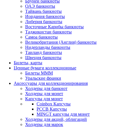
Бруней банкноты
ОАЭ банкноты
Тайвань банкноты
Иордания банкноты
Либерия банкноты
Восточные Карибы банкноты
Таджикистан банкноты
Самоа банкноты
Великобритания (Англия) банкноты
Нидерланды банкноты
Таиланд банкноты
Швеция банкноты
Билеты, карты
Ценные бумаги коллекционные
Билеты МММ
Уральские франки
Аксессуары для коллекционирования
Холдеры для банкнот
Холдеры для монет
Капсулы для монет
Coinbox Капсулы
РССВ Капсулы
MINGT капсулы для монет
Холдеры для акций, облигаций
Холдеры для марок