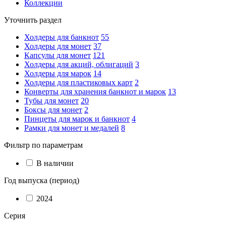
Коллекции
Уточнить раздел
Холдеры для банкнот
55
Холдеры для монет
37
Капсулы для монет
121
Холдеры для акций, облигаций
3
Холдеры для марок
14
Холдеры для пластиковых карт
2
Конверты для хранения банкнот и марок
13
Тубы для монет
20
Боксы для монет
2
Пинцеты для марок и банкнот
4
Рамки для монет и медалей
8
Фильтр по параметрам
В наличии
Год выпуска (период)
2024
Серия