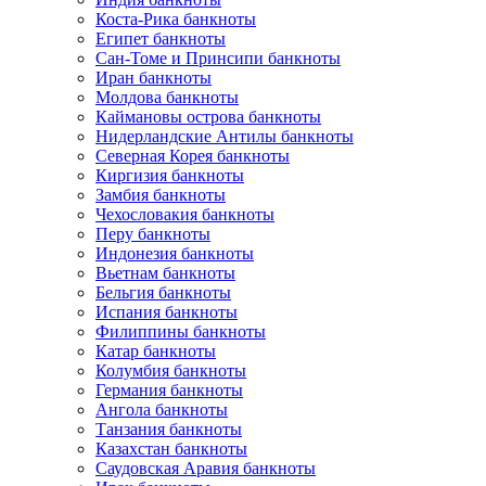
Коста-Рика банкноты
Египет банкноты
Сан-Томе и Принсипи банкноты
Иран банкноты
Молдова банкноты
Каймановы острова банкноты
Нидерландские Антилы банкноты
Северная Корея банкноты
Киргизия банкноты
Замбия банкноты
Чехословакия банкноты
Перу банкноты
Индонезия банкноты
Вьетнам банкноты
Бельгия банкноты
Испания банкноты
Филиппины банкноты
Катар банкноты
Колумбия банкноты
Германия банкноты
Ангола банкноты
Танзания банкноты
Казахстан банкноты
Саудовская Аравия банкноты