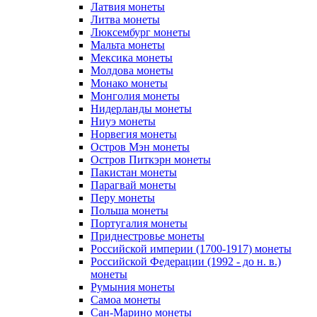
Латвия монеты
Литва монеты
Люксембург монеты
Мальта монеты
Мексика монеты
Молдова монеты
Монако монеты
Монголия монеты
Нидерланды монеты
Ниуэ монеты
Норвегия монеты
Остров Мэн монеты
Остров Питкэрн монеты
Пакистан монеты
Парагвай монеты
Перу монеты
Польша монеты
Португалия монеты
Приднестровье монеты
Российской империи (1700-1917) монеты
Российской Федерации (1992 - до н. в.)
монеты
Румыния монеты
Самоа монеты
Сан-Марино монеты