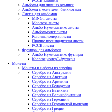
РССВ альбомы
Альбомы для пивных крышек
Альбомы с монетами, банкнотами
Листы для альбомов
MINGT листы
Monetoss листы
Альбо Нумисматико листы
Альбоммонет листы
КоллекционерЪ листы
Прочие производители листы
РССВ листы
Футляры для альбомов
Альбо Нумисматико футляры
КоллекционерЪ футляры
Монеты
Монеты и наборы из серебра
Серебро из Австралии
Серебро из Австрии
Серебро из Армении
Серебро из Беларусии
Серебро из Ватикана
Серебро из Великобритании
Серебро из Германии
Серебро из Германской империи
Серебро из Греции