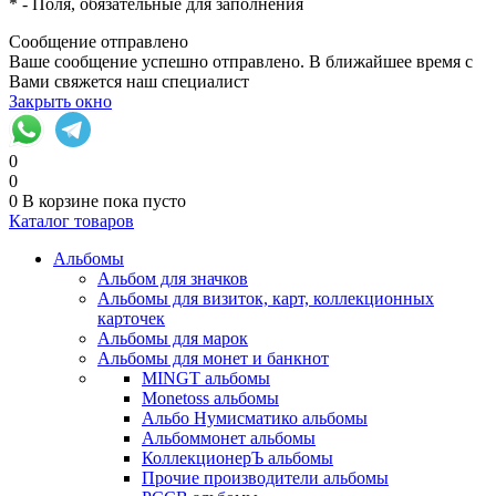
*
- Поля, обязательные для заполнения
Сообщение отправлено
Ваше сообщение успешно отправлено. В ближайшее время с
Вами свяжется наш специалист
Закрыть окно
0
0
0
В корзине
пока пусто
Каталог товаров
Альбомы
Альбом для значков
Альбомы для визиток, карт, коллекционных
карточек
Альбомы для марок
Альбомы для монет и банкнот
MINGT альбомы
Monetoss альбомы
Альбо Нумисматико альбомы
Альбоммонет альбомы
КоллекционерЪ альбомы
Прочие производители альбомы