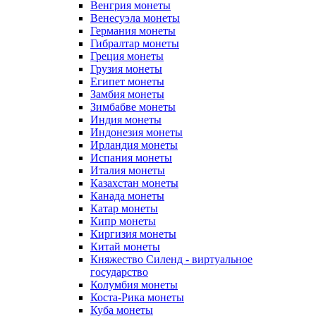
Венгрия монеты
Венесуэла монеты
Германия монеты
Гибралтар монеты
Греция монеты
Грузия монеты
Египет монеты
Замбия монеты
Зимбабве монеты
Индия монеты
Индонезия монеты
Ирландия монеты
Испания монеты
Италия монеты
Казахстан монеты
Канада монеты
Катар монеты
Кипр монеты
Киргизия монеты
Китай монеты
Княжество Силенд - виртуальное
государство
Колумбия монеты
Коста-Рика монеты
Куба монеты