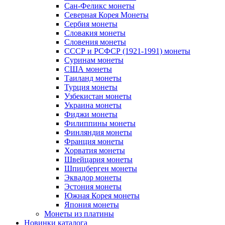
Сан-Феликс монеты
Северная Корея Монеты
Сербия монеты
Словакия монеты
Словения монеты
СССР и РСФСР (1921-1991) монеты
Суринам монеты
США монеты
Таиланд монеты
Турция монеты
Узбекистан монеты
Украина монеты
Фиджи монеты
Филиппины монеты
Финляндия монеты
Франция монеты
Хорватия монеты
Швейцария монеты
Шпицберген монеты
Эквадор монеты
Эстония монеты
Южная Корея монеты
Япония монеты
Монеты из платины
Новинки каталога