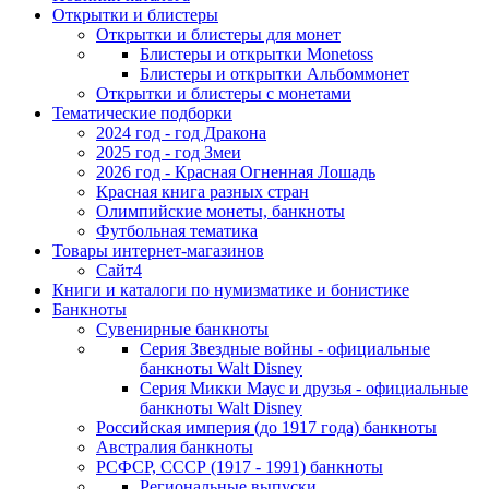
Открытки и блистеры
Открытки и блистеры для монет
Блистеры и открытки Monetoss
Блистеры и открытки Альбоммонет
Открытки и блистеры с монетами
Тематические подборки
2024 год - год Дракона
2025 год - год Змеи
2026 год - Красная Огненная Лошадь
Красная книга разных стран
Олимпийские монеты, банкноты
Футбольная тематика
Товары интернет-магазинов
Сайт4
Книги и каталоги по нумизматике и бонистике
Банкноты
Сувенирные банкноты
Серия Звездные войны - официальные
банкноты Walt Disney
Серия Микки Маус и друзья - официальные
банкноты Walt Disney
Российская империя (до 1917 года) банкноты
Австралия банкноты
РСФСР, СССР (1917 - 1991) банкноты
Региональные выпуски