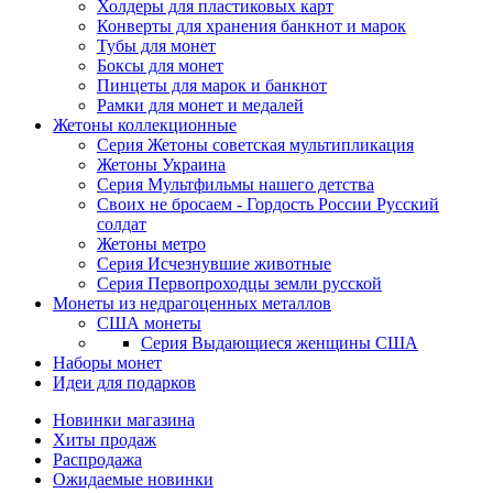
Холдеры для пластиковых карт
Конверты для хранения банкнот и марок
Тубы для монет
Боксы для монет
Пинцеты для марок и банкнот
Рамки для монет и медалей
Жетоны коллекционные
Серия Жетоны советская мультипликация
Жетоны Украина
Серия Мультфильмы нашего детства
Своих не бросаем - Гордость России Русский
солдат
Жетоны метро
Серия Исчезнувшие животные
Серия Первопроходцы земли русской
Монеты из недрагоценных металлов
США монеты
Серия Выдающиеся женщины США
Наборы монет
Идеи для подарков
Новинки магазина
Хиты продаж
Распродажа
Ожидаемые новинки