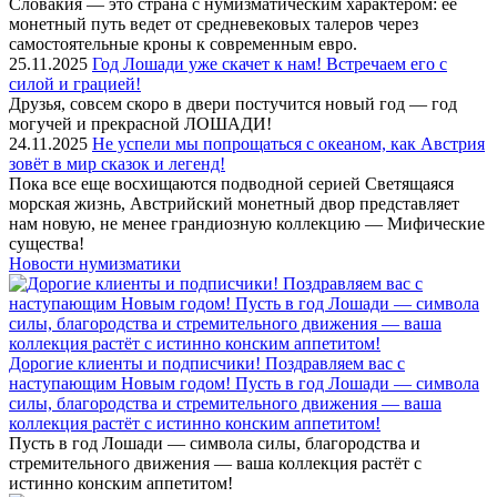
Словакия — это страна с нумизматическим характером: ее
монетный путь ведет от средневековых талеров через
самостоятельные кроны к современным евро.
25.11.2025
Год Лошади уже скачет к нам! Встречаем его с
силой и грацией!
Друзья, совсем скоро в двери постучится новый год — год
могучей и прекрасной ЛОШАДИ!
24.11.2025
Не успели мы попрощаться с океаном, как Австрия
зовёт в мир сказок и легенд!
Пока все еще восхищаются подводной серией Светящаяся
морская жизнь, Австрийский монетный двор представляет
нам новую, не менее грандиозную коллекцию — Мифические
существа!
Новости нумизматики
Дорогие клиенты и подписчики! Поздравляем вас с
наступающим Новым годом! Пусть в год Лошади — символа
силы, благородства и стремительного движения — ваша
коллекция растёт с истинно конским аппетитом!
Пусть в год Лошади — символа силы, благородства и
стремительного движения — ваша коллекция растёт с
истинно конским аппетитом!