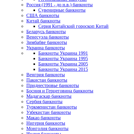
Россия (1991 - до н.в.) банкноты
Сувенирные банкноты
США банкноты
Китай банкноты
Серия Китайский гороскоп Китай
Беларусь банкноты
Венесуэла банкноты
Зимбабве банкноты
Украина банкноты
Банкноты Украина 1991
Банкноты Украина 1995
Банкноты Украина 2005
Банкноты Украина 2015
Венгрия банкноты
Пакистан банкноты
Приднестровье банкноты
Босния и Герцеговина банкноты
Мадагаскар банкноты
Сербия банкноты
Туркменистан банкноты
Узбекистан банкноты
Макао банкноты
Нигерия банкноты
Монголия банкноты
Индия банкноты