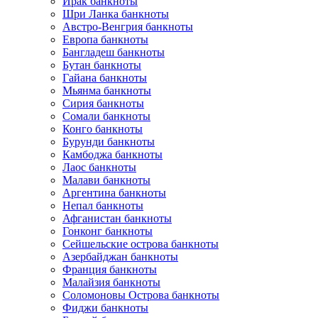
Ирак банкноты
Шри Ланка банкноты
Австро-Венгрия банкноты
Европа банкноты
Бангладеш банкноты
Бутан банкноты
Гайана банкноты
Мьянма банкноты
Сирия банкноты
Сомали банкноты
Конго банкноты
Бурунди банкноты
Камбоджа банкноты
Лаос банкноты
Малави банкноты
Аргентина банкноты
Непал банкноты
Афганистан банкноты
Гонконг банкноты
Сейшельские острова банкноты
Азербайджан банкноты
Франция банкноты
Малайзия банкноты
Соломоновы Острова банкноты
Фиджи банкноты