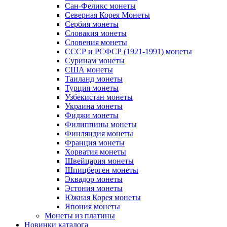
Сан-Феликс монеты
Северная Корея Монеты
Сербия монеты
Словакия монеты
Словения монеты
СССР и РСФСР (1921-1991) монеты
Суринам монеты
США монеты
Таиланд монеты
Турция монеты
Узбекистан монеты
Украина монеты
Фиджи монеты
Филиппины монеты
Финляндия монеты
Франция монеты
Хорватия монеты
Швейцария монеты
Шпицберген монеты
Эквадор монеты
Эстония монеты
Южная Корея монеты
Япония монеты
Монеты из платины
Новинки каталога