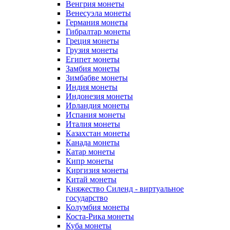
Венгрия монеты
Венесуэла монеты
Германия монеты
Гибралтар монеты
Греция монеты
Грузия монеты
Египет монеты
Замбия монеты
Зимбабве монеты
Индия монеты
Индонезия монеты
Ирландия монеты
Испания монеты
Италия монеты
Казахстан монеты
Канада монеты
Катар монеты
Кипр монеты
Киргизия монеты
Китай монеты
Княжество Силенд - виртуальное
государство
Колумбия монеты
Коста-Рика монеты
Куба монеты