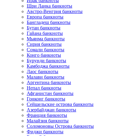
Ирак банкноты
Шри Ланка банкноты
Австро-Венгрия банкноты
Европа банкноты
Бангладеш банкноты
Бутан банкноты
Гайана банкноты
Мьянма банкноты
Сирия банкноты
Сомали банкноты
Конго банкноты
Бурунди банкноты
Камбоджа банкноты
Лаос банкноты
Малави банкноты
Аргентина банкноты
Непал банкноты
Афганистан банкноты
Гонконг банкноты
Сейшельские острова банкноты
Азербайджан банкноты
Франция банкноты
Малайзия банкноты
Соломоновы Острова банкноты
Фиджи банкноты