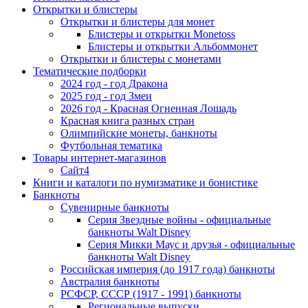
Открытки и блистеры
Открытки и блистеры для монет
Блистеры и открытки Monetoss
Блистеры и открытки Альбоммонет
Открытки и блистеры с монетами
Тематические подборки
2024 год - год Дракона
2025 год - год Змеи
2026 год - Красная Огненная Лошадь
Красная книга разных стран
Олимпийские монеты, банкноты
Футбольная тематика
Товары интернет-магазинов
Сайт4
Книги и каталоги по нумизматике и бонистике
Банкноты
Сувенирные банкноты
Серия Звездные войны - официальные
банкноты Walt Disney
Серия Микки Маус и друзья - официальные
банкноты Walt Disney
Российская империя (до 1917 года) банкноты
Австралия банкноты
РСФСР, СССР (1917 - 1991) банкноты
Региональные выпуски