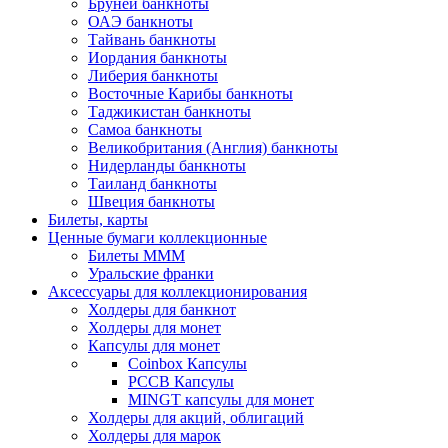
Бруней банкноты
ОАЭ банкноты
Тайвань банкноты
Иордания банкноты
Либерия банкноты
Восточные Карибы банкноты
Таджикистан банкноты
Самоа банкноты
Великобритания (Англия) банкноты
Нидерланды банкноты
Таиланд банкноты
Швеция банкноты
Билеты, карты
Ценные бумаги коллекционные
Билеты МММ
Уральские франки
Аксессуары для коллекционирования
Холдеры для банкнот
Холдеры для монет
Капсулы для монет
Coinbox Капсулы
РССВ Капсулы
MINGT капсулы для монет
Холдеры для акций, облигаций
Холдеры для марок