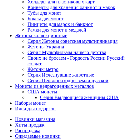
Холдеры для пластиковых карт
Конверты для хранения банкнот и марок
Тубы для монет
Боксы для монет
Пинцеты для марок и банкнот
Рамки для монет и медалей
Жетоны коллекционные
Серия Жетоны советская мультипликация
Жетоны Украина
Серия Мультфильмы нашего детства
Своих не бросаем - Гордость России Русский
солдат
Жетоны метро
Серия Исчезнувшие животные
Серия Первопроходцы земли русской
Монеты из недрагоценных металлов
США монеты
Серия Выдающиеся женщины США
Наборы монет
Идеи для подарков
Новинки магазина
Хиты продаж
Распродажа
Ожидаемые новинки