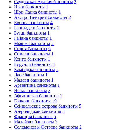
Саудовская Аравия банкноты
2
Ирак банкноты
1
Шри Ланка банкноты
1
Австро-Венгрия банкноты
2
Европа банкноты
4
Бангладеш банкноты
1
Бутан банкноты
1
Гайана банкноты
1
Мьянма банкноты
2
Сирия банкноты
6
Сомали банкноты
1
Конго банкноты
1
Бурунди банкноты
1
Камбоджа банкноты
1
Лаос банкноты
1
Малави банкноты
1
Аргентина банкноты
1
Непал банкноты
3
Афганистан банкноты
1
Гонконг банкноты
19
Сейшельские острова банкноты
5
Азербайджан банкноты
3
Франция банкноты
5
Малайзия банкноты
3
Соломоновы Острова банкноты
2