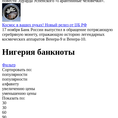
повести Эдуарда Успенского «Гарантийные человечки».
Космос в ваших руках! Новый релиз от ЦБ РФ
17 ноября Банк России выпустил в обращение потрясающую
серебряную монету, отражающую историю легендарных
космических аппаратов Венера-9 и Венера-10.
Нигерия банкноты
Фильтр
Сортировать по:
популярности
популярности
алфавиту
увеличению цены
уменьшению цены
Показать по:
30
30
60
90