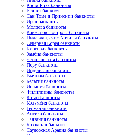
Коста-Рика банкноты
Египет банкноты
Сан-Томе и Принсипи банкноты
Иран банкноты
Молдова банкноты
Каймановы острова банкноты
Нидерландские Антилы банкноты
Северная Корея банкноты
Киргизия банкноты
Замбия банкноты
Чехословакия банкноты
Перу банкноты
Индонезия банкноты
Вьетнам банкноты
Бельгия банкноты
Испания банкноты
Филиппины банкноты
Катар банкноты
Колумбия банкноты
Германия банкноты
Ангола банкноты
Танзания банкноты
Казахстан банкноты
Саудовская Аравия банкноты