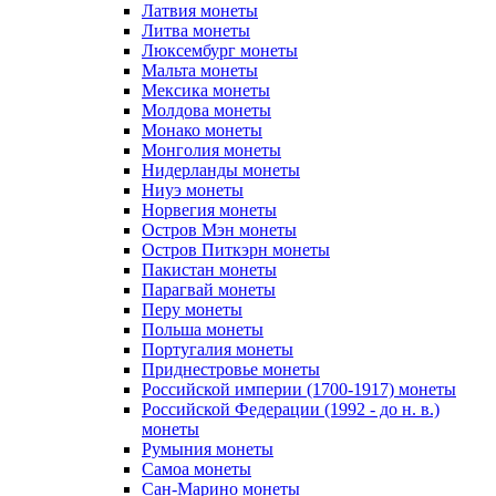
Латвия монеты
Литва монеты
Люксембург монеты
Мальта монеты
Мексика монеты
Молдова монеты
Монако монеты
Монголия монеты
Нидерланды монеты
Ниуэ монеты
Норвегия монеты
Остров Мэн монеты
Остров Питкэрн монеты
Пакистан монеты
Парагвай монеты
Перу монеты
Польша монеты
Португалия монеты
Приднестровье монеты
Российской империи (1700-1917) монеты
Российской Федерации (1992 - до н. в.)
монеты
Румыния монеты
Самоа монеты
Сан-Марино монеты