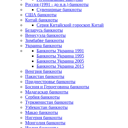
Россия (1991 - до н.в.) банкноты
Сувенирные банкноты
США банкноты
Китай банкноты
Серия Китайский гороскоп Китай
Беларусь банкноты
Венесуэла банкноты
Зимбабве банкноты
Украина банкноты
Банкноты Украина 1991
Банкноты Украина 1995
Банкноты Украина 2005
Банкноты Украина 2015
Венгрия банкноты
Пакистан банкноты
Приднестровье банкноты
Босния и Герцеговина банкноты
Мадагаскар банкноты
Сербия банкноты
Туркменистан банкноты
Узбекистан банкноты
Макао банкноты
Нигерия банкноты
Монголия банкноты
Индия банкноты