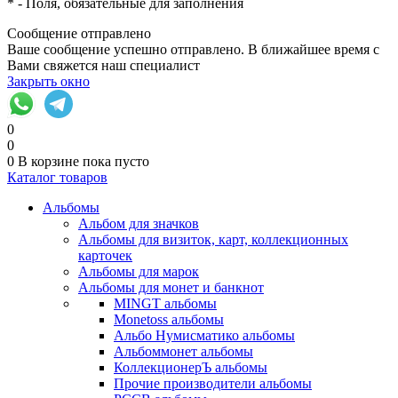
*
- Поля, обязательные для заполнения
Сообщение отправлено
Ваше сообщение успешно отправлено. В ближайшее время с
Вами свяжется наш специалист
Закрыть окно
0
0
0
В корзине
пока пусто
Каталог товаров
Альбомы
Альбом для значков
Альбомы для визиток, карт, коллекционных
карточек
Альбомы для марок
Альбомы для монет и банкнот
MINGT альбомы
Monetoss альбомы
Альбо Нумисматико альбомы
Альбоммонет альбомы
КоллекционерЪ альбомы
Прочие производители альбомы