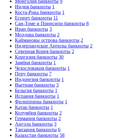
Монголия банкноты
9
Индия банкноты
1
Коста-Рика банкноты
1
Египет банкноты
11
Сан-Томе и Принсипи банкноты
8
Иран банкноты
3
Молдова банкноты
2
Каймановы острова банкноты
2
Нидерландские Антилы банкноты
2
Северная Корея банкноты
2
Киргизия банкноты
30
Замбия банкноты
1
Чехословакия банкноты
1
Перу банкноты
7
Индонезия банкноты
1
Вьетнам банкноты
3
Бельгия банкноты
1
Испания банкноты
1
Филиппины банкноты
1
Катар банкноты
1
Колумбия банкноты
2
Германия банкноты
2
Ангола банкноты
3
Танзания банкноты
6
Казахстан банкноты
58