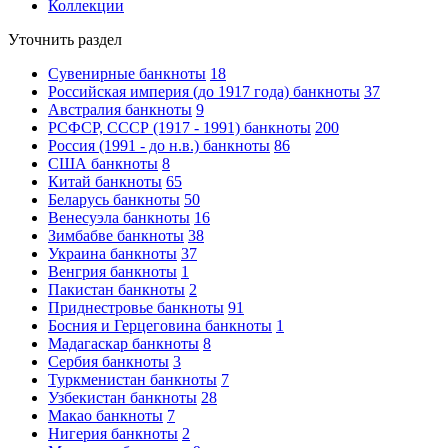
Коллекции
Уточнить раздел
Сувенирные банкноты
18
Российская империя (до 1917 года) банкноты
37
Австралия банкноты
9
РСФСР, СССР (1917 - 1991) банкноты
200
Россия (1991 - до н.в.) банкноты
86
США банкноты
8
Китай банкноты
65
Беларусь банкноты
50
Венесуэла банкноты
16
Зимбабве банкноты
38
Украина банкноты
37
Венгрия банкноты
1
Пакистан банкноты
2
Приднестровье банкноты
91
Босния и Герцеговина банкноты
1
Мадагаскар банкноты
8
Сербия банкноты
3
Туркменистан банкноты
7
Узбекистан банкноты
28
Макао банкноты
7
Нигерия банкноты
2