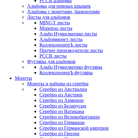
РССВ альбомы
Альбомы для пивных крышек
Альбомы с монетами, банкнотами
Листы для альбомов
MINGT листы
Monetoss листы
Альбо Нумисматико листы
Альбоммонет листы
КоллекционерЪ листы
Прочие производители листы
РССВ листы
Футляры для альбомов
Альбо Нумисматико футляры
КоллекционерЪ футляры
Монеты
Монеты и наборы из серебра
Серебро из Австралии
Серебро из Австрии
Серебро из Армении
Серебро из Беларусии
Серебро из Ватикана
Серебро из Великобритании
Серебро из Германии
Серебро из Германской империи
Серебро из Греции