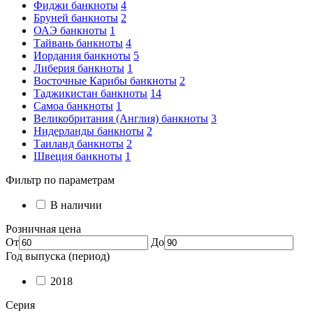
Фиджи банкноты
4
Бруней банкноты
2
ОАЭ банкноты
1
Тайвань банкноты
4
Иордания банкноты
5
Либерия банкноты
1
Восточные Карибы банкноты
2
Таджикистан банкноты
14
Самоа банкноты
1
Великобритания (Англия) банкноты
3
Нидерланды банкноты
2
Таиланд банкноты
2
Швеция банкноты
1
Фильтр по параметрам
В наличии
Розничная цена
От
До
Год выпуска (период)
2018
Серия