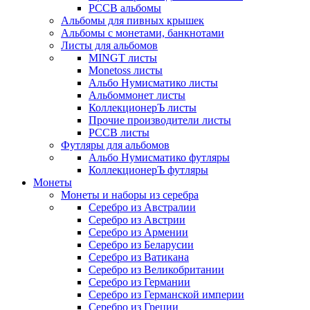
РССВ альбомы
Альбомы для пивных крышек
Альбомы с монетами, банкнотами
Листы для альбомов
MINGT листы
Monetoss листы
Альбо Нумисматико листы
Альбоммонет листы
КоллекционерЪ листы
Прочие производители листы
РССВ листы
Футляры для альбомов
Альбо Нумисматико футляры
КоллекционерЪ футляры
Монеты
Монеты и наборы из серебра
Серебро из Австралии
Серебро из Австрии
Серебро из Армении
Серебро из Беларусии
Серебро из Ватикана
Серебро из Великобритании
Серебро из Германии
Серебро из Германской империи
Серебро из Греции