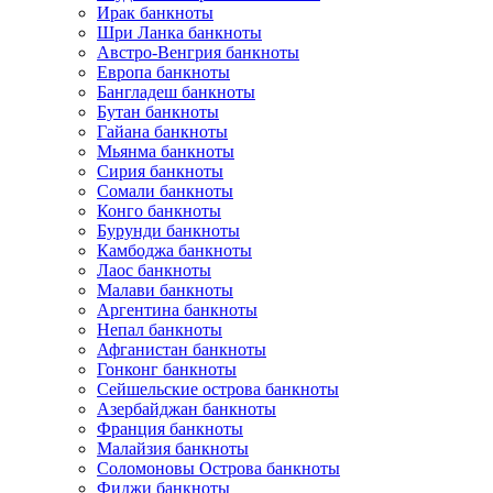
Ирак банкноты
Шри Ланка банкноты
Австро-Венгрия банкноты
Европа банкноты
Бангладеш банкноты
Бутан банкноты
Гайана банкноты
Мьянма банкноты
Сирия банкноты
Сомали банкноты
Конго банкноты
Бурунди банкноты
Камбоджа банкноты
Лаос банкноты
Малави банкноты
Аргентина банкноты
Непал банкноты
Афганистан банкноты
Гонконг банкноты
Сейшельские острова банкноты
Азербайджан банкноты
Франция банкноты
Малайзия банкноты
Соломоновы Острова банкноты
Фиджи банкноты