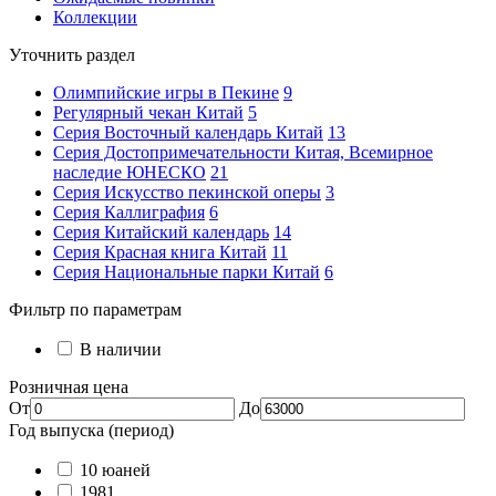
Коллекции
Уточнить раздел
Олимпийские игры в Пекине
9
Регулярный чекан Китай
5
Серия Восточный календарь Китай
13
Серия Достопримечательности Китая, Всемирное
наследие ЮНЕСКО
21
Серия Искусство пекинской оперы
3
Серия Каллиграфия
6
Серия Китайский календарь
14
Серия Красная книга Китай
11
Серия Национальные парки Китай
6
Фильтр по параметрам
В наличии
Розничная цена
От
До
Год выпуска (период)
10 юаней
1981