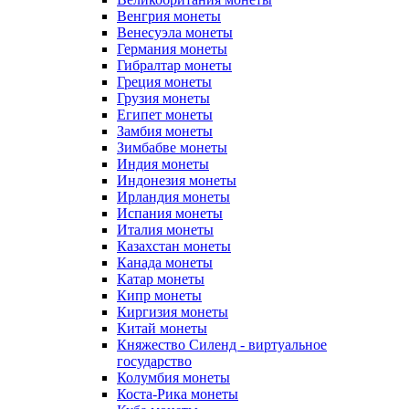
Венгрия монеты
Венесуэла монеты
Германия монеты
Гибралтар монеты
Греция монеты
Грузия монеты
Египет монеты
Замбия монеты
Зимбабве монеты
Индия монеты
Индонезия монеты
Ирландия монеты
Испания монеты
Италия монеты
Казахстан монеты
Канада монеты
Катар монеты
Кипр монеты
Киргизия монеты
Китай монеты
Княжество Силенд - виртуальное
государство
Колумбия монеты
Коста-Рика монеты