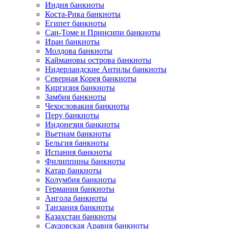
Индия банкноты
Коста-Рика банкноты
Египет банкноты
Сан-Томе и Принсипи банкноты
Иран банкноты
Молдова банкноты
Каймановы острова банкноты
Нидерландские Антилы банкноты
Северная Корея банкноты
Киргизия банкноты
Замбия банкноты
Чехословакия банкноты
Перу банкноты
Индонезия банкноты
Вьетнам банкноты
Бельгия банкноты
Испания банкноты
Филиппины банкноты
Катар банкноты
Колумбия банкноты
Германия банкноты
Ангола банкноты
Танзания банкноты
Казахстан банкноты
Саудовская Аравия банкноты