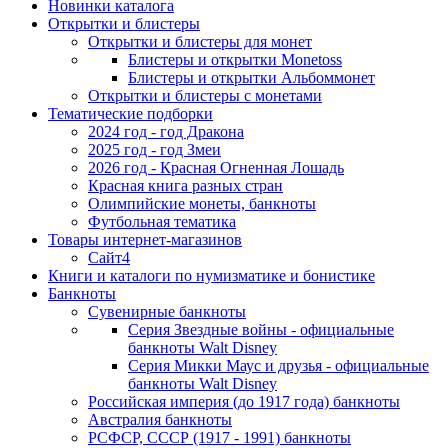
Новинки каталога
Открытки и блистеры
Открытки и блистеры для монет
Блистеры и открытки Monetoss
Блистеры и открытки Альбоммонет
Открытки и блистеры с монетами
Тематические подборки
2024 год - год Дракона
2025 год - год Змеи
2026 год - Красная Огненная Лошадь
Красная книга разных стран
Олимпийские монеты, банкноты
Футбольная тематика
Товары интернет-магазинов
Сайт4
Книги и каталоги по нумизматике и бонистике
Банкноты
Сувенирные банкноты
Серия Звездные войны - официальные
банкноты Walt Disney
Серия Микки Маус и друзья - официальные
банкноты Walt Disney
Российская империя (до 1917 года) банкноты
Австралия банкноты
РСФСР, СССР (1917 - 1991) банкноты