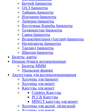
Бруней банкноты
ОАЭ банкноты
Тайвань банкноты
Иордания банкноты
Либерия банкноты
Восточные Карибы банкноты
Таджикистан банкноты
Самоа банкноты
Великобритания (Англия) банкноты
Нидерланды банкноты
Таиланд банкноты
Швеция банкноты
Билеты, карты
Ценные бумаги коллекционные
Билеты МММ
Уральские франки
Аксессуары для коллекционирования
Холдеры для банкнот
Холдеры для монет
Капсулы для монет
Coinbox Капсулы
РССВ Капсулы
MINGT капсулы для монет
Холдеры для акций, облигаций
Холдеры для марок