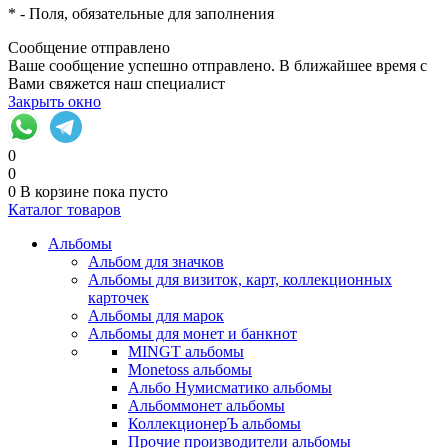
*
- Поля, обязательные для заполнения
Сообщение отправлено
Ваше сообщение успешно отправлено. В ближайшее время с
Вами свяжется наш специалист
Закрыть окно
0
0
0
В корзине
пока пусто
Каталог товаров
Альбомы
Альбом для значков
Альбомы для визиток, карт, коллекционных
карточек
Альбомы для марок
Альбомы для монет и банкнот
MINGT альбомы
Monetoss альбомы
Альбо Нумисматико альбомы
Альбоммонет альбомы
КоллекционерЪ альбомы
Прочие производители альбомы