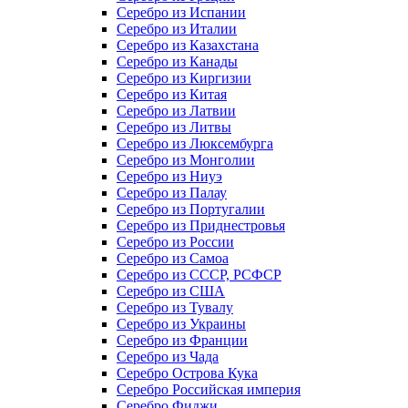
Серебро из Испании
Серебро из Италии
Серебро из Казахстана
Серебро из Канады
Серебро из Киргизии
Серебро из Китая
Серебро из Латвии
Серебро из Литвы
Серебро из Люксембурга
Серебро из Монголии
Серебро из Ниуэ
Серебро из Палау
Серебро из Португалии
Серебро из Приднестровья
Серебро из России
Серебро из Самоа
Серебро из СССР, РСФСР
Серебро из США
Серебро из Тувалу
Серебро из Украины
Серебро из Франции
Серебро из Чада
Серебро Острова Кука
Серебро Российская империя
Серебро Фиджи