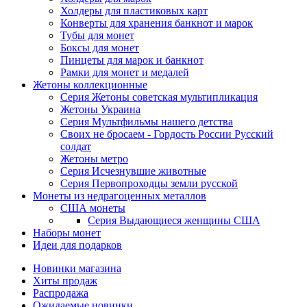
Холдеры для пластиковых карт
Конверты для хранения банкнот и марок
Тубы для монет
Боксы для монет
Пинцеты для марок и банкнот
Рамки для монет и медалей
Жетоны коллекционные
Серия Жетоны советская мультипликация
Жетоны Украина
Серия Мультфильмы нашего детства
Своих не бросаем - Гордость России Русский
солдат
Жетоны метро
Серия Исчезнувшие животные
Серия Первопроходцы земли русской
Монеты из недрагоценных металлов
США монеты
Серия Выдающиеся женщины США
Наборы монет
Идеи для подарков
Новинки магазина
Хиты продаж
Распродажа
Ожидаемые новинки