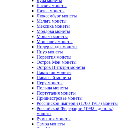
Куба монеты
Латвия монеты
Литва монеты
Люксембург монеты
Мальта монеты
Мексика монеты
Молдова монеты
Монако монеты
Монголия монеты
Нидерланды монеты
Ниуэ монеты
Норвегия монеты
Остров Мэн монеты
Остров Питкэрн монеты
Пакистан монеты
Парагвай монеты
Перу монеты
Польша монеты
Португалия монеты
Приднестровье монеты
Российской империи (1700-1917) монеты
Российской Федерации (1992 - до н. в.)
монеты
Румыния монеты
Самоа монеты