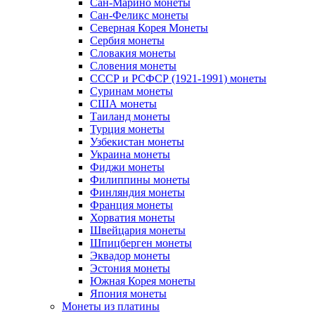
Сан-Марино монеты
Сан-Феликс монеты
Северная Корея Монеты
Сербия монеты
Словакия монеты
Словения монеты
СССР и РСФСР (1921-1991) монеты
Суринам монеты
США монеты
Таиланд монеты
Турция монеты
Узбекистан монеты
Украина монеты
Фиджи монеты
Филиппины монеты
Финляндия монеты
Франция монеты
Хорватия монеты
Швейцария монеты
Шпицберген монеты
Эквадор монеты
Эстония монеты
Южная Корея монеты
Япония монеты
Монеты из платины