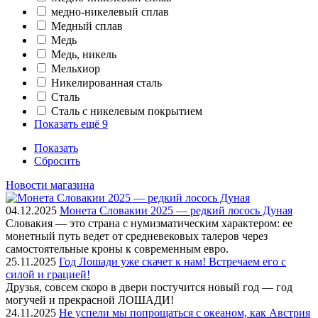
медно-никелевый сплав
Медный сплав
Медь
Медь, никель
Мельхиор
Никелированная сталь
Сталь
Сталь с никелевым покрытием
Показать ещё 9
Показать
Сбросить
Новости магазина
04.12.2025
Монета Словакии 2025 — редкий лосось Дуная
Словакия — это страна с нумизматическим характером: ее
монетный путь ведет от средневековых талеров через
самостоятельные кроны к современным евро.
25.11.2025
Год Лошади уже скачет к нам! Встречаем его с
силой и грацией!
Друзья, совсем скоро в двери постучится новый год — год
могучей и прекрасной ЛОШАДИ!
24.11.2025
Не успели мы попрощаться с океаном, как Австрия