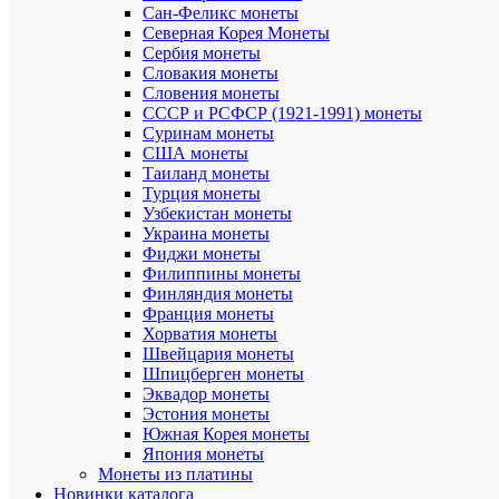
Петербург
Сан-Феликс монеты
монетный
Северная Корея Монеты
двор)
Сербия монеты
Словакия монеты
Страна:
Словения монеты
Россия
СССР и РСФСР (1921-1991) монеты
Описание:
Суринам монеты
США монеты
Чебоксар
Таиланд монеты
–
Турция монеты
столица
Узбекистан монеты
Чувашско
Украина монеты
Республик
Фиджи монеты
Филиппины монеты
В
письменн
Финляндия монеты
источника
Франция монеты
Чебоксар
Хорватия монеты
упоминаю
Швейцария монеты
с
Шпицберген монеты
1469
Эквадор монеты
года,
Эстония монеты
когда
Южная Корея монеты
русские
воины
Япония монеты
остановил
Монеты из платины
здесь
Новинки каталога