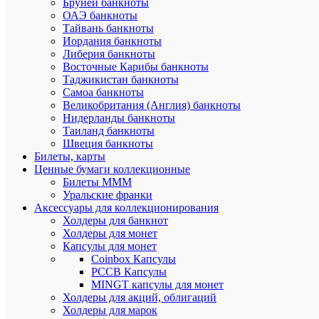
Бруней банкноты
герба
ОАЭ банкноты
Российско
Федерации
Тайвань банкноты
над
Иордания банкноты
ним
Либерия банкноты
вдоль
Восточные Карибы банкноты
канта
Таджикистан банкноты
–
Самоа банкноты
надпись
Великобритания (Англия) банкноты
полукруго
Нидерланды банкноты
"РОССИЙ
ФЕДЕРАЦ
Таиланд банкноты
обрамленн
Швеция банкноты
с
Билеты, карты
обеих
Ценные бумаги коллекционные
сторон
Билеты МММ
сдвоенны
Уральские франки
ромбами,
Аксессуары для коллекционирования
внизу
Холдеры для банкнот
под
гербом:
Холдеры для монет
слева
Капсулы для монет
–
Coinbox Капсулы
обозначен
РССВ Капсулы
драгоценн
MINGT капсулы для монет
металла
Холдеры для акций, облигаций
и
Холдеры для марок
пробы