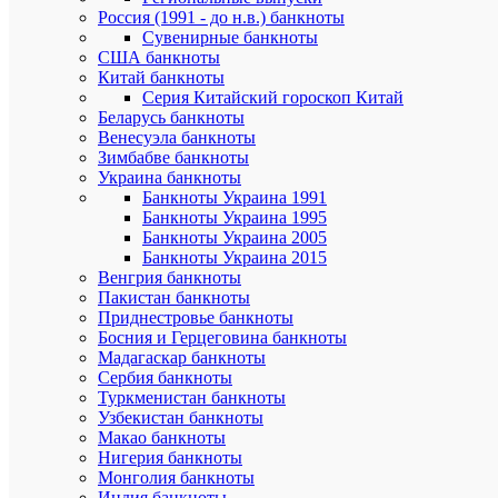
создан
Россия (1991 - до н.в.) банкноты
Чебоксарс
Сувенирные банкноты
уезд.
США банкноты
К
Китай банкноты
концу
XVII
Серия Китайский гороскоп Китай
века
Беларусь банкноты
город
Венесуэла банкноты
утратил
Зимбабве банкноты
свои
Украина банкноты
оборонит
Банкноты Украина 1991
функции
Банкноты Украина 1995
и
Банкноты Украина 2005
стал
известным
Банкноты Украина 2015
торговым
Венгрия банкноты
центром
Пакистан банкноты
Поволжья.
Приднестровье банкноты
Босния и Герцеговина банкноты
После
Мадагаскар банкноты
создания
Сербия банкноты
Чувашско
Туркменистан банкноты
автономии
в
Узбекистан банкноты
1920
Макао банкноты
году
Нигерия банкноты
город
Монголия банкноты
Чебоксар
Индия банкноты