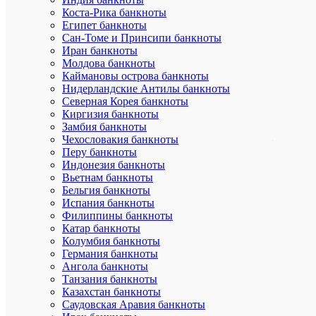
стал
Коста-Рика банкноты
ее
Египет банкноты
столицей.
Сан-Томе и Принсипи банкноты
Столичны
статус
Иран банкноты
положител
Молдова банкноты
сказался
Каймановы острова банкноты
на
Нидерландские Антилы банкноты
развитии
Северная Корея банкноты
города.
Киргизия банкноты
Сегодня
Замбия банкноты
Чебоксар
Чехословакия банкноты
–
один
Перу банкноты
из
Индонезия банкноты
крупнейш
Вьетнам банкноты
индустри
Бельгия банкноты
и
Испания банкноты
культурны
Филиппины банкноты
центров
Катар банкноты
Поволжья.
Колумбия банкноты
Здесь
сосредото
Германия банкноты
экономиче
Ангола банкноты
потенциал
Танзания банкноты
Чувашско
Казахстан банкноты
Республик
Саудовская Аравия банкноты
основу