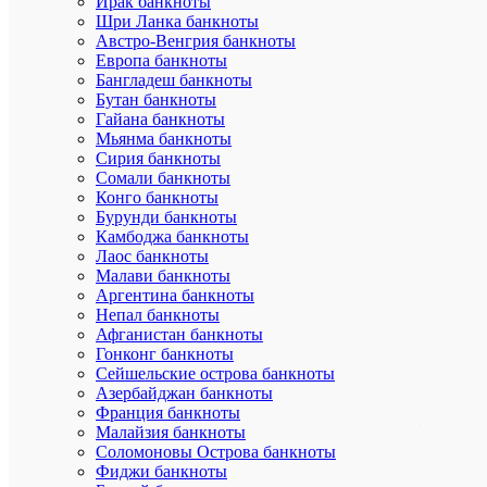
Ирак банкноты
которого
Шри Ланка банкноты
составляю
Австро-Венгрия банкноты
предприят
машиностр
Европа банкноты
металлооб
Бангладеш банкноты
текстильн
Бутан банкноты
промышле
Гайана банкноты
энергетики
Мьянма банкноты
строитель
Сирия банкноты
организац
Сомали банкноты
Город
Конго банкноты
имеет
развитую
Бурунди банкноты
транспорт
Камбоджа банкноты
инженерн
Лаос банкноты
и
Малави банкноты
социальн
Аргентина банкноты
инфрастру
Непал банкноты
Афганистан банкноты
Аверс:
Гонконг банкноты
на
зеркально
Сейшельские острова банкноты
поле
Азербайджан банкноты
диска
Франция банкноты
–
Малайзия банкноты
рельефное
Соломоновы Острова банкноты
изображен
Фиджи банкноты
Государст