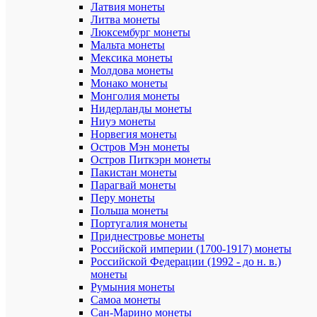
(мм):
Латвия монеты
3.3
Литва монеты
Люксембург монеты
Вес
Мальта монеты
монеты
Мексика монеты
(г):
Молдова монеты
33.94
Монако монеты
Вес
Монголия монеты
драгоценн
Нидерланды монеты
металла
Ниуэ монеты
(г):
Норвегия монеты
31.1
Остров Мэн монеты
Остров Питкэрн монеты
Упаковка:
Пакистан монеты
монета
Парагвай монеты
в
капсуле
Перу монеты
Польша монеты
Сертифик
Португалия монеты
подлиннос
Приднестровье монеты
присутств
Российской империи (1700-1917) монеты
Российской Федерации (1992 - до н. в.)
Монетный
монеты
двор:
Румыния монеты
СПМД
(Санкт
Самоа монеты
-
Сан-Марино монеты