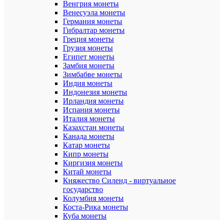
или
Венгрия монеты
памятная
Венесуэла монеты
Германия монеты
Номинал:
Гибралтар монеты
3
Греция монеты
рубля
Грузия монеты
Египет монеты
Год
Замбия монеты
выпуска:
2019
Зимбабве монеты
Индия монеты
Серия:
Индонезия монеты
Без
Ирландия монеты
серии
Испания монеты
Италия монеты
Тираж:
Казахстан монеты
3000
Канада монеты
Материал:
Катар монеты
Серебро
Кипр монеты
(Ag
Киргизия монеты
925)
Китай монеты
Княжество Силенд - виртуальное
Диаметр
государство
(мм):
Колумбия монеты
39
Коста-Рика монеты
Толщина
Куба монеты