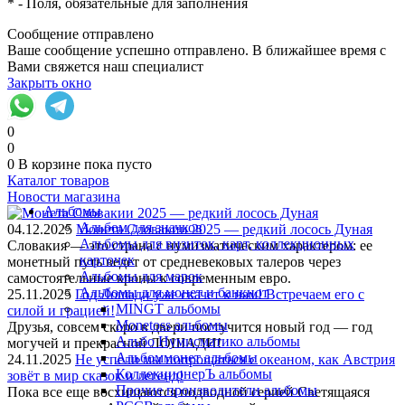
*
- Поля, обязательные для заполнения
Сообщение отправлено
Ваше сообщение успешно отправлено. В ближайшее время с
Вами свяжется наш специалист
Закрыть окно
0
0
0
В корзине
пока пусто
Каталог товаров
Новости магазина
Альбомы
Альбом для значков
04.12.2025
Монета Словакии 2025 — редкий лосось Дуная
Альбомы для визиток, карт, коллекционных
Словакия — это страна с нумизматическим характером: ее
карточек
монетный путь ведет от средневековых талеров через
Альбомы для марок
самостоятельные кроны к современным евро.
Альбомы для монет и банкнот
25.11.2025
Год Лошади уже скачет к нам! Встречаем его с
MINGT альбомы
силой и грацией!
Monetoss альбомы
Друзья, совсем скоро в двери постучится новый год — год
Альбо Нумисматико альбомы
могучей и прекрасной ЛОШАДИ!
Альбоммонет альбомы
24.11.2025
Не успели мы попрощаться с океаном, как Австрия
КоллекционерЪ альбомы
зовёт в мир сказок и легенд!
Прочие производители альбомы
Пока все еще восхищаются подводной серией Светящаяся