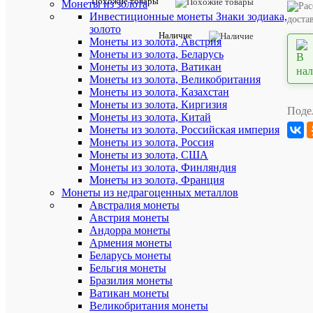
Похожие товары
Монеты из золота
Артикул:
Инвестиционные монеты Знаки зодиака,
доста
5871
золото
Наличие
Монеты из золота, Австрия
Описан
Монеты из золота, Беларусь
товара:
Монеты из золота, Ватикан
Монеты из золота, Великобритания
Серебряна
Монеты из золота, Казахстан
монета
Монеты из золота, Киргизия
(31.1
Поде
г)
Монеты из золота, Китай
3
Монеты из золота, Российская империя
рубля
Монеты из золота, Россия
550-
Монеты из золота, США
летие
Монеты из золота, Финляндия
основания
Монеты из золота, Франция
г.
Монеты из недрагоценных металлов
Чебоксар
Австралия монеты
в
капсуле.
Австрия монеты
СПМД
Андорра монеты
2019
Армения монеты
Беларусь монеты
Сохраннос
Бельгия монеты
Proof
Бразилия монеты
Ватикан монеты
Тип:
Великобритания монеты
юбилейна