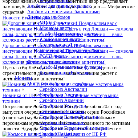
РССВ альбомы
морская жизнь, Австрийский монетный двор представляет
Альбомы для пивных крышек
нам новую, не менее грандиозную коллекцию — Мифические
Альбомы с монетами, банкнотами
существа!
Листы для альбомов
Новости нумизматики
MINGT листы
Monetoss листы
Альбо Нумисматико листы
Альбоммонет листы
КоллекционерЪ листы
Дорогие клиенты и подписчики! Поздравляем вас с
Прочие производители листы
наступающим Новым годом! Пусть в год Лошади — символа
РССВ листы
силы, благородства и стремительного движения — ваша
Футляры для альбомов
коллекция растёт с истинно конским аппетитом!
Альбо Нумисматико футляры
Пусть в год Лошади — символа силы, благородства и
КоллекционерЪ футляры
стремительного движения — ваша коллекция растёт с
Монеты
истинно конским аппетитом!
Монеты и наборы из серебра
Серебро из Австралии
Серебро из Австрии
Новинка от ЦБ РФ Фиксики - сказочные мастера мира
Серебро из Армении
техники
Серебро из Беларусии
Потрясающие новости! Банк России 5 декабря 2025 года
Серебро из Ватикана
выпустил очередные памятные монеты серии Российская
Серебро из Великобритании
(советская) мультипликация, посвященные любимым
Серебро из Германии
персонажам мультсериала Фиксики, созданного по мотивам
Серебро из Германской империи
повести Эдуарда Успенского «Гарантийные человечки».
Серебро из Греции