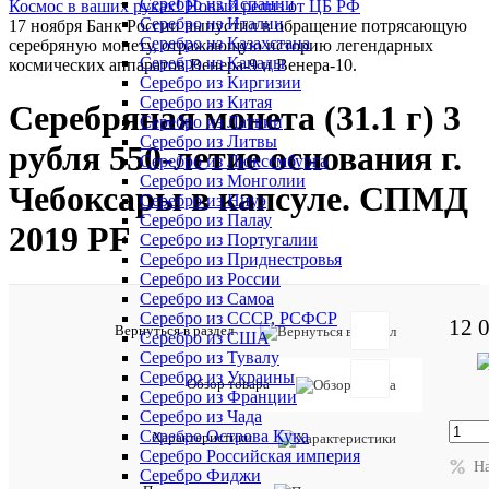
Серебро из Испании
Космос в ваших руках! Новый релиз от ЦБ РФ
Серебро из Италии
17 ноября Банк России выпустил в обращение потрясающую
Серебро из Казахстана
серебряную монету, отражающую историю легендарных
Серебро из Канады
космических аппаратов Венера-9 и Венера-10.
Серебро из Киргизии
Серебро из Китая
Серебряная монета (31.1 г) 3
Серебро из Латвии
Серебро из Литвы
рубля 550-летие основания г.
Серебро из Люксембурга
Серебро из Монголии
Чебоксары в капсуле. СПМД
Серебро из Ниуэ
Серебро из Палау
2019 PF
Серебро из Португалии
Серебро из Приднестровья
Серебро из России
Серебро из Самоа
Серебро из СССР, РСФСР
12 
Отзывов:
Вернуться в раздел
Серебро из США
Серебро из Тувалу
Серебро из Украины
Обзор товара
Серебро из Франции
Серебро из Чада
Серебро Острова Кука
Характеристики
Добавить
Серебро Российская империя
Н
отзыв
Серебро Фиджи