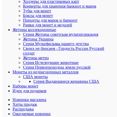
Холдеры для пластиковых карт
сплава,
справа
Конверты для хранения банкнот и марок
–
Тубы для монет
содержан
Боксы для монет
химически
Пинцеты для марок и банкнот
чистого
Рамки для монет и медалей
металла
Жетоны коллекционные
и
Серия Жетоны советская мультипликация
товарный
Жетоны Украина
знак
монетного
Серия Мультфильмы нашего детства
двора,
Своих не бросаем - Гордость России Русский
внизу
солдат
в
Жетоны метро
центре
Серия Исчезнувшие животные
в
Серия Первопроходцы земли русской
три
Монеты из недрагоценных металлов
строки
США монеты
–
надпись:
Серия Выдающиеся женщины США
"БАНК
Наборы монет
РОССИИ",
Идеи для подарков
номинал
монеты:
Новинки магазина
"3
Хиты продаж
РУБЛЯ",
Распродажа
год
Ожидаемые новинки
выпуска: