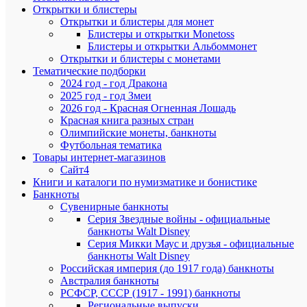
на
Открытки и блистеры
своем
Открытки и блистеры для монет
пути
Блистеры и открытки Monetoss
в
Блистеры и открытки Альбоммонет
Казанское
Открытки и блистеры с монетами
ханство.
С
Тематические подборки
1555
2024 год - год Дракона
года,
2025 год - год Змеи
после
2026 год - Красная Огненная Лошадь
доброволь
Красная книга разных стран
вхождени
Олимпийские монеты, банкноты
чувашског
Футбольная тематика
края
Товары интернет-магазинов
в
состав
Сайт4
Московско
Книги и каталоги по нумизматике и бонистике
государств
Банкноты
здесь
Сувенирные банкноты
была
Серия Звездные войны - официальные
заложена
банкноты Walt Disney
крепость
Серия Микки Маус и друзья - официальные
для
банкноты Walt Disney
защиты
южных
Российская империя (до 1917 года) банкноты
рубежей
Австралия банкноты
страны
РСФСР, СССР (1917 - 1991) банкноты
и
Региональные выпуски