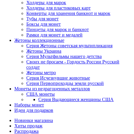
Холдеры для марок
Холдеры для пластиковых карт
Конверты для хранения банкнот и марок
Тубы для монет
Боксы для монет
Пинцеты для марок и банкнот
Рамки для монет и медалей
Жетоны коллекционные
Серия Жетоны советская мультипликация
Жетоны Украина
Серия Мультфильмы нашего детства
Своих не бросаем - Гордость России Русский
солдат
Жетоны метро
Серия Исчезнувшие животные
Серия Первопроходцы земли русской
Монеты из недрагоценных металлов
США монеты
Серия Выдающиеся женщины США
Наборы монет
Идеи для подарков
Новинки магазина
Хиты продаж
Распродажа