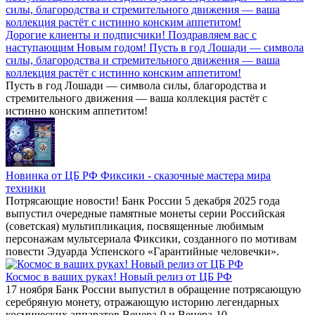
Дорогие клиенты и подписчики! Поздравляем вас с
наступающим Новым годом! Пусть в год Лошади — символа
силы, благородства и стремительного движения — ваша
коллекция растёт с истинно конским аппетитом!
Пусть в год Лошади — символа силы, благородства и
стремительного движения — ваша коллекция растёт с
истинно конским аппетитом!
Новинка от ЦБ РФ Фиксики - сказочные мастера мира
техники
Потрясающие новости! Банк России 5 декабря 2025 года
выпустил очередные памятные монеты серии Российская
(советская) мультипликация, посвященные любимым
персонажам мультсериала Фиксики, созданного по мотивам
повести Эдуарда Успенского «Гарантийные человечки».
Космос в ваших руках! Новый релиз от ЦБ РФ
17 ноября Банк России выпустил в обращение потрясающую
серебряную монету, отражающую историю легендарных
космических аппаратов Венера-9 и Венера-10.