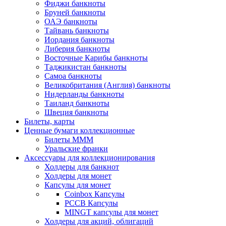
Фиджи банкноты
Бруней банкноты
ОАЭ банкноты
Тайвань банкноты
Иордания банкноты
Либерия банкноты
Восточные Карибы банкноты
Таджикистан банкноты
Самоа банкноты
Великобритания (Англия) банкноты
Нидерланды банкноты
Таиланд банкноты
Швеция банкноты
Билеты, карты
Ценные бумаги коллекционные
Билеты МММ
Уральские франки
Аксессуары для коллекционирования
Холдеры для банкнот
Холдеры для монет
Капсулы для монет
Coinbox Капсулы
РССВ Капсулы
MINGT капсулы для монет
Холдеры для акций, облигаций