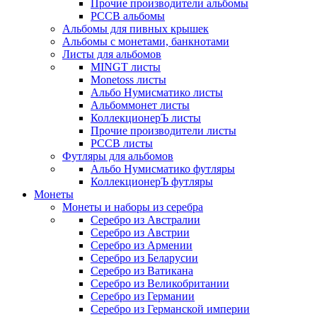
Прочие производители альбомы
РССВ альбомы
Альбомы для пивных крышек
Альбомы с монетами, банкнотами
Листы для альбомов
MINGT листы
Monetoss листы
Альбо Нумисматико листы
Альбоммонет листы
КоллекционерЪ листы
Прочие производители листы
РССВ листы
Футляры для альбомов
Альбо Нумисматико футляры
КоллекционерЪ футляры
Монеты
Монеты и наборы из серебра
Серебро из Австралии
Серебро из Австрии
Серебро из Армении
Серебро из Беларусии
Серебро из Ватикана
Серебро из Великобритании
Серебро из Германии
Серебро из Германской империи