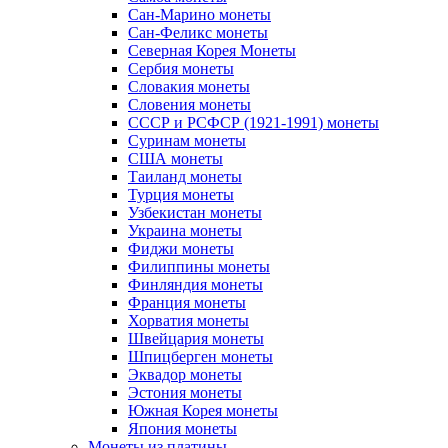
Сан-Марино монеты
Сан-Феликс монеты
Северная Корея Монеты
Сербия монеты
Словакия монеты
Словения монеты
СССР и РСФСР (1921-1991) монеты
Суринам монеты
США монеты
Таиланд монеты
Турция монеты
Узбекистан монеты
Украина монеты
Фиджи монеты
Филиппины монеты
Финляндия монеты
Франция монеты
Хорватия монеты
Швейцария монеты
Шпицберген монеты
Эквадор монеты
Эстония монеты
Южная Корея монеты
Япония монеты
Монеты из платины