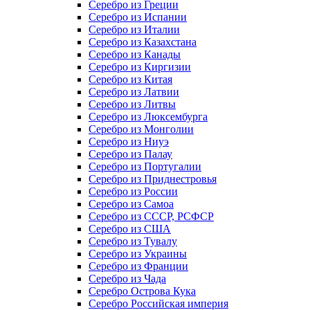
Серебро из Греции
Серебро из Испании
Серебро из Италии
Серебро из Казахстана
Серебро из Канады
Серебро из Киргизии
Серебро из Китая
Серебро из Латвии
Серебро из Литвы
Серебро из Люксембурга
Серебро из Монголии
Серебро из Ниуэ
Серебро из Палау
Серебро из Португалии
Серебро из Приднестровья
Серебро из России
Серебро из Самоа
Серебро из СССР, РСФСР
Серебро из США
Серебро из Тувалу
Серебро из Украины
Серебро из Франции
Серебро из Чада
Серебро Острова Кука
Серебро Российская империя