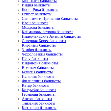
Монголия банкноты
Индия банкноты
Коста-Рика банкноты
Египет банкноты
Сан-Томе и Принсипи банкноты
Иран банкноты
Молдова банкноты
Каймановы острова банкноты
Нидерландские Антилы банкноты
Северная Корея банкноты
Киргизия банкноты
Замбия банкноты
Чехословакия банкноты
Перу банкноты
Индонезия банкноты
Вьетнам банкноты
Бельгия банкноты
Испания банкноты
Филиппины банкноты
Катар банкноты
Колумбия банкноты
Германия банкноты
Ангола банкноты
Танзания банкноты
Казахстан банкноты