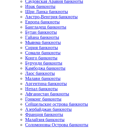
Саудовская Аравия банкноты
Ирак банкноты
Шри Ланка банкноты
Австро-Венгрия банкноты
Европа банкноты
Бангладеш банкноты
Бутан банкноты
Гайана банкноты
Мьянма банкноты
Сирия банкноты
Сомали банкноты
Конго банкноты
Бурунди банкноты
Камбоджа банкноты
Лаос банкноты
Малави банкноты
Аргентина банкноты
Непал банкноты
Афганистан банкноты
Гонконг банкноты
Сейшельские острова банкноты
Азербайджан банкноты
Франция банкноты
Малайзия банкноты
Соломоновы Острова банкноты