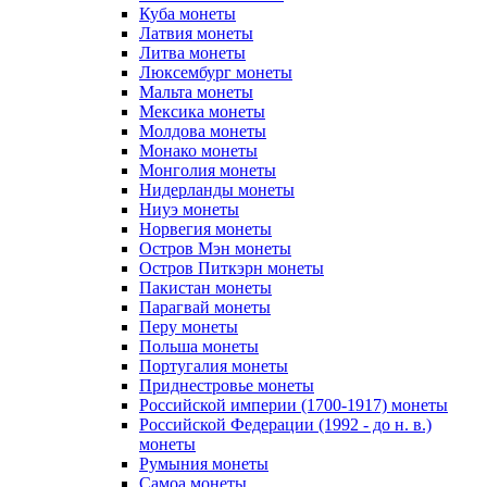
Куба монеты
Латвия монеты
Литва монеты
Люксембург монеты
Мальта монеты
Мексика монеты
Молдова монеты
Монако монеты
Монголия монеты
Нидерланды монеты
Ниуэ монеты
Норвегия монеты
Остров Мэн монеты
Остров Питкэрн монеты
Пакистан монеты
Парагвай монеты
Перу монеты
Польша монеты
Португалия монеты
Приднестровье монеты
Российской империи (1700-1917) монеты
Российской Федерации (1992 - до н. в.)
монеты
Румыния монеты
Самоа монеты