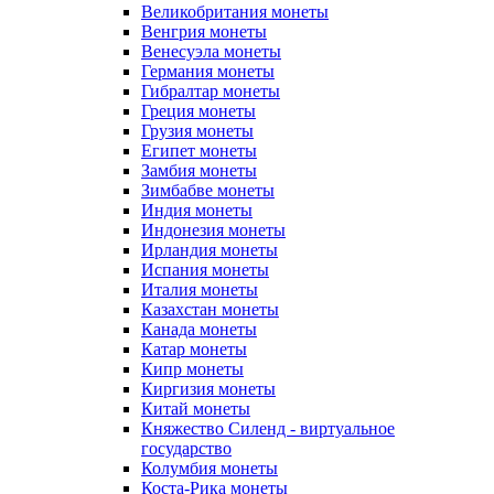
Великобритания монеты
Венгрия монеты
Венесуэла монеты
Германия монеты
Гибралтар монеты
Греция монеты
Грузия монеты
Египет монеты
Замбия монеты
Зимбабве монеты
Индия монеты
Индонезия монеты
Ирландия монеты
Испания монеты
Италия монеты
Казахстан монеты
Канада монеты
Катар монеты
Кипр монеты
Киргизия монеты
Китай монеты
Княжество Силенд - виртуальное
государство
Колумбия монеты
Коста-Рика монеты