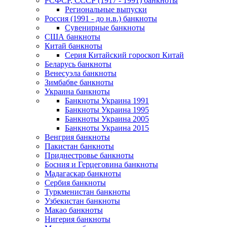
РСФСР, СССР (1917 - 1991) банкноты
Региональные выпуски
Россия (1991 - до н.в.) банкноты
Сувенирные банкноты
США банкноты
Китай банкноты
Серия Китайский гороскоп Китай
Беларусь банкноты
Венесуэла банкноты
Зимбабве банкноты
Украина банкноты
Банкноты Украина 1991
Банкноты Украина 1995
Банкноты Украина 2005
Банкноты Украина 2015
Венгрия банкноты
Пакистан банкноты
Приднестровье банкноты
Босния и Герцеговина банкноты
Мадагаскар банкноты
Сербия банкноты
Туркменистан банкноты
Узбекистан банкноты
Макао банкноты
Нигерия банкноты