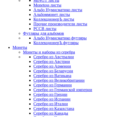
MINGT листы
Monetoss листы
Альбо Нумисматико листы
Альбоммонет листы
КоллекционерЪ листы
Прочие производители листы
РССВ листы
Футляры для альбомов
Альбо Нумисматико футляры
КоллекционерЪ футляры
Монеты
Монеты и наборы из серебра
Серебро из Австралии
Серебро из Австрии
Серебро из Армении
Серебро из Беларусии
Серебро из Ватикана
Серебро из Великобритании
Серебро из Германии
Серебро из Германской империи
Серебро из Греции
Серебро из Испании
Серебро из Италии
Серебро из Казахстана
Серебро из Канады