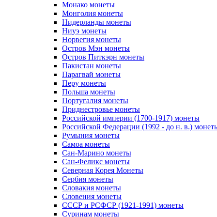
Монако монеты
Монголия монеты
Нидерланды монеты
Ниуэ монеты
Норвегия монеты
Остров Мэн монеты
Остров Питкэрн монеты
Пакистан монеты
Парагвай монеты
Перу монеты
Польша монеты
Португалия монеты
Приднестровье монеты
Российской империи (1700-1917) монеты
Российской Федерации (1992 - до н. в.) монет
Румыния монеты
Самоа монеты
Сан-Марино монеты
Сан-Феликс монеты
Северная Корея Монеты
Сербия монеты
Словакия монеты
Словения монеты
СССР и РСФСР (1921-1991) монеты
Суринам монеты