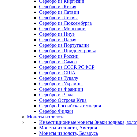
Серебро из Киргизии
Серебро из Китая
Серебро из Латвии
Серебро из Литвы
Серебро из Люксембурга
Серебро из Монголии
Серебро из Ниуэ
Серебро из Палау
Серебро из Португалии
Серебро из Приднестровья
Серебро из России
Серебро из Самоа
Серебро из СССР, РСФСР
Серебро из США
Серебро из Тувалу
Серебро из Украины
Серебро из Франции
Серебро из Чада
Серебро Острова Кука
Серебро Российская империя
Серебро Фиджи
Монеты из золота
Инвестиционные монеты Знаки зодиака, золо
Монеты из золота, Австрия
Монеты из золота, Беларусь