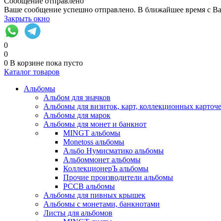
Сообщение отправлено
Ваше сообщение успешно отправлено. В ближайшее время с Ва
Закрыть окно
0
0
0
В корзине
пока пусто
Каталог товаров
Альбомы
Альбом для значков
Альбомы для визиток, карт, коллекционных карточ
Альбомы для марок
Альбомы для монет и банкнот
MINGT альбомы
Monetoss альбомы
Альбо Нумисматико альбомы
Альбоммонет альбомы
КоллекционерЪ альбомы
Прочие производители альбомы
РССВ альбомы
Альбомы для пивных крышек
Альбомы с монетами, банкнотами
Листы для альбомов