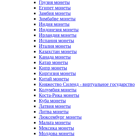
Грузия монеты
Египет монеты
Замбия монеты
Зимбабве монеты
Индия монеты
Индонезия монеты
Ирландия монеты
Испания монеты
Италия монеты
Казахстан монеты
Канада монеты
Катар монеты
Кипр монеты
Киргизия монеты
Китай монеты
Княжество Силенд - виртуальное государство
Колумбия монеты
Коста-Рика монеты
Куба монеты
Латвия монеты
Литва монеты
Люксембург монеты
Мальта монеты
Мексика монеты
Молдова монеты