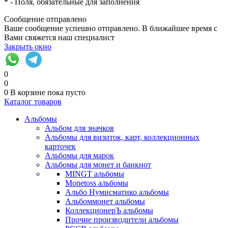
*
- Поля, обязательные для заполнения
Сообщение отправлено
Ваше сообщение успешно отправлено. В ближайшее время с
Вами свяжется наш специалист
Закрыть окно
0
0
0
В корзине
пока пусто
Каталог товаров
Альбомы
Альбом для значков
Альбомы для визиток, карт, коллекционных
карточек
Альбомы для марок
Альбомы для монет и банкнот
MINGT альбомы
Monetoss альбомы
Альбо Нумисматико альбомы
Альбоммонет альбомы
КоллекционерЪ альбомы
Прочие производители альбомы