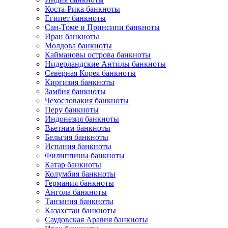
Коста-Рика банкноты
Египет банкноты
Сан-Томе и Принсипи банкноты
Иран банкноты
Молдова банкноты
Каймановы острова банкноты
Нидерландские Антилы банкноты
Северная Корея банкноты
Киргизия банкноты
Замбия банкноты
Чехословакия банкноты
Перу банкноты
Индонезия банкноты
Вьетнам банкноты
Бельгия банкноты
Испания банкноты
Филиппины банкноты
Катар банкноты
Колумбия банкноты
Германия банкноты
Ангола банкноты
Танзания банкноты
Казахстан банкноты
Саудовская Аравия банкноты