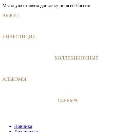
Мы осуществляем доставку по всей России
ВЫКУП
МОНЕТ, БАНКНОТ, КОЛЛЕКЦИЙ
Нам Вы можете дорого продать монеты, банкноты, коллекции
любой страны мира.
Перейти
ИНВЕСТИЦИИ
В МОНЕТЫ, БАНКНОТЫ
Консультации по инвестированию в бонистику и
нумизматику
Перейти
БАНКНОТЫ, КУПЮРЫ
КОЛЛЕКЦИОННЫЕ
Каталог Monloisir предлагает большой ассортимент
подлинных коллекционных банкнот со всего мира.
Перейти в раздел
АЛЬБОМЫ
ДЛЯ МОНЕТ И БАНКНОТ
Каталог альбомов для коллекционирования бумажных денег и
монет.
В каталог
НАБОРЫ И МОНЕТЫ ИЗ
СЕРЕБРА
Предлагаем пополнить вашу коллекцию серебряными
монетами из нашего каталога.
Перейти в каталог
Новинка
Хит продаж