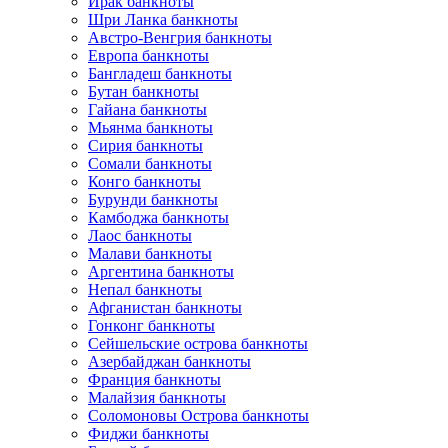
Ирак банкноты
Шри Ланка банкноты
Австро-Венгрия банкноты
Европа банкноты
Бангладеш банкноты
Бутан банкноты
Гайана банкноты
Мьянма банкноты
Сирия банкноты
Сомали банкноты
Конго банкноты
Бурунди банкноты
Камбоджа банкноты
Лаос банкноты
Малави банкноты
Аргентина банкноты
Непал банкноты
Афганистан банкноты
Гонконг банкноты
Сейшельские острова банкноты
Азербайджан банкноты
Франция банкноты
Малайзия банкноты
Соломоновы Острова банкноты
Фиджи банкноты