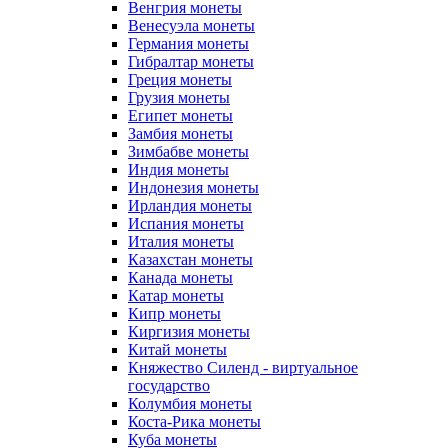
Венгрия монеты
Венесуэла монеты
Германия монеты
Гибралтар монеты
Греция монеты
Грузия монеты
Египет монеты
Замбия монеты
Зимбабве монеты
Индия монеты
Индонезия монеты
Ирландия монеты
Испания монеты
Италия монеты
Казахстан монеты
Канада монеты
Катар монеты
Кипр монеты
Киргизия монеты
Китай монеты
Княжество Силенд - виртуальное
государство
Колумбия монеты
Коста-Рика монеты
Куба монеты