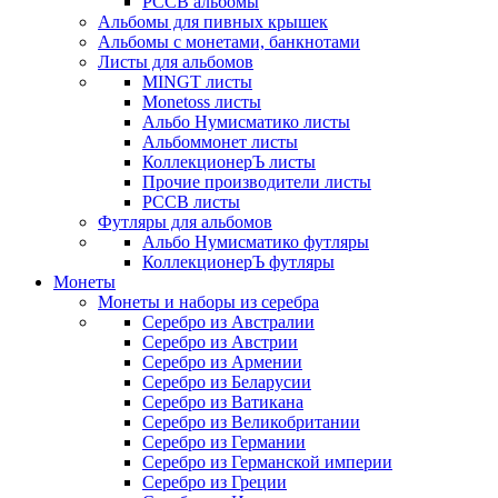
РССВ альбомы
Альбомы для пивных крышек
Альбомы с монетами, банкнотами
Листы для альбомов
MINGT листы
Monetoss листы
Альбо Нумисматико листы
Альбоммонет листы
КоллекционерЪ листы
Прочие производители листы
РССВ листы
Футляры для альбомов
Альбо Нумисматико футляры
КоллекционерЪ футляры
Монеты
Монеты и наборы из серебра
Серебро из Австралии
Серебро из Австрии
Серебро из Армении
Серебро из Беларусии
Серебро из Ватикана
Серебро из Великобритании
Серебро из Германии
Серебро из Германской империи
Серебро из Греции