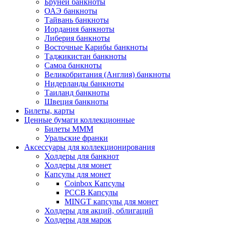
Бруней банкноты
ОАЭ банкноты
Тайвань банкноты
Иордания банкноты
Либерия банкноты
Восточные Карибы банкноты
Таджикистан банкноты
Самоа банкноты
Великобритания (Англия) банкноты
Нидерланды банкноты
Таиланд банкноты
Швеция банкноты
Билеты, карты
Ценные бумаги коллекционные
Билеты МММ
Уральские франки
Аксессуары для коллекционирования
Холдеры для банкнот
Холдеры для монет
Капсулы для монет
Coinbox Капсулы
РССВ Капсулы
MINGT капсулы для монет
Холдеры для акций, облигаций
Холдеры для марок