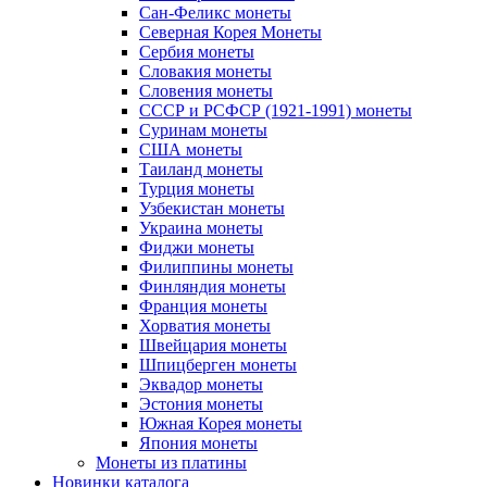
Сан-Феликс монеты
Северная Корея Монеты
Сербия монеты
Словакия монеты
Словения монеты
СССР и РСФСР (1921-1991) монеты
Суринам монеты
США монеты
Таиланд монеты
Турция монеты
Узбекистан монеты
Украина монеты
Фиджи монеты
Филиппины монеты
Финляндия монеты
Франция монеты
Хорватия монеты
Швейцария монеты
Шпицберген монеты
Эквадор монеты
Эстония монеты
Южная Корея монеты
Япония монеты
Монеты из платины
Новинки каталога