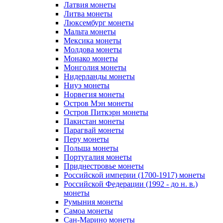
Латвия монеты
Литва монеты
Люксембург монеты
Мальта монеты
Мексика монеты
Молдова монеты
Монако монеты
Монголия монеты
Нидерланды монеты
Ниуэ монеты
Норвегия монеты
Остров Мэн монеты
Остров Питкэрн монеты
Пакистан монеты
Парагвай монеты
Перу монеты
Польша монеты
Португалия монеты
Приднестровье монеты
Российской империи (1700-1917) монеты
Российской Федерации (1992 - до н. в.)
монеты
Румыния монеты
Самоа монеты
Сан-Марино монеты