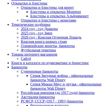
Открытки и блистеры
Открытки и блистеры для монет
Блистеры и открытки Monetoss
Блистеры и открытки Альбоммонет
Открытки и блистеры с монетами
Тематические подборки
2024 год - год Дракона
2025 год - год Змеи
2026 год - Красная Огненная Лошадь
Красная книга разных стран
Олимпийские монеты, банкноты
Футбольная тематика
Товары интернет-магазинов
Сайт4
Книги и каталоги по нумизматике и бонистике
Банкноты
Сувенирные банкноты
Серия Звездные войны - официальные
банкноты Walt Disney
Серия Микки Маус и друзья - официальные
банкноты Walt Disney
Российская империя (до 1917 года) банкноты
Австралия банкноты
РСФСР, СССР (1917 - 1991) банкноты
Региональные выпуски