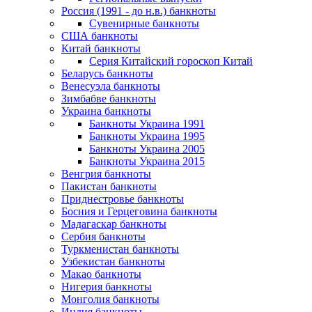
Россия (1991 - до н.в.) банкноты
Сувенирные банкноты
США банкноты
Китай банкноты
Серия Китайский гороскоп Китай
Беларусь банкноты
Венесуэла банкноты
Зимбабве банкноты
Украина банкноты
Банкноты Украина 1991
Банкноты Украина 1995
Банкноты Украина 2005
Банкноты Украина 2015
Венгрия банкноты
Пакистан банкноты
Приднестровье банкноты
Босния и Герцеговина банкноты
Мадагаскар банкноты
Сербия банкноты
Туркменистан банкноты
Узбекистан банкноты
Макао банкноты
Нигерия банкноты
Монголия банкноты
Индия банкноты