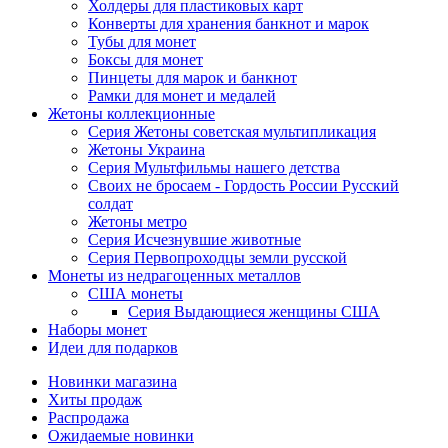
Холдеры для пластиковых карт
Конверты для хранения банкнот и марок
Тубы для монет
Боксы для монет
Пинцеты для марок и банкнот
Рамки для монет и медалей
Жетоны коллекционные
Серия Жетоны советская мультипликация
Жетоны Украина
Серия Мультфильмы нашего детства
Своих не бросаем - Гордость России Русский
солдат
Жетоны метро
Серия Исчезнувшие животные
Серия Первопроходцы земли русской
Монеты из недрагоценных металлов
США монеты
Серия Выдающиеся женщины США
Наборы монет
Идеи для подарков
Новинки магазина
Хиты продаж
Распродажа
Ожидаемые новинки