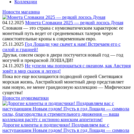
Коллекции
Новости магазина
04.12.2025
Монета Словакии 2025 — редкий лосось Дуная
Словакия — это страна с нумизматическим характером: ее
монетный путь ведет от средневековых талеров через
самостоятельные кроны к современным евро.
25.11.2025
Год Лошади уже скачет к нам! Встречаем его с
силой и грацией!
Друзья, совсем скоро в двери постучится новый год — год
могучей и прекрасной ЛОШАДИ!
24.11.2025
Не успели мы попрощаться с океаном, как Австрия
зовёт в мир сказок и легенд!
Пока все еще восхищаются подводной серией Светящаяся
морская жизнь, Австрийский монетный двор представляет
нам новую, не менее грандиозную коллекцию — Мифические
существа!
Новости нумизматики
Дорогие клиенты и подписчики! Поздравляем вас с
наступающим Новым годом! Пусть в год Лошади — символа