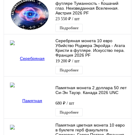
футляре Туманность - Кошачий
глаз. Неизведанная Вселенная.
Австрия 2026 PF
23 550 ₽
/ шт
Подробнее
Серебряная монета 10 евро
Убийcтвo Роджера Экройда - Агата
Кристи в футляре. Искусство пера.
Франция 2026 PF
19 200 ₽
/ шт
Подробнее
Памятная монета 2 доллара 50 лет
Си-Эн Тауэр. Канада 2026 UNC
680 ₽
/ шт
Подробнее
Памятная цветная монета 10 евро
в буклете герб факультета
Слизерин. Гарри Поттер. Франция