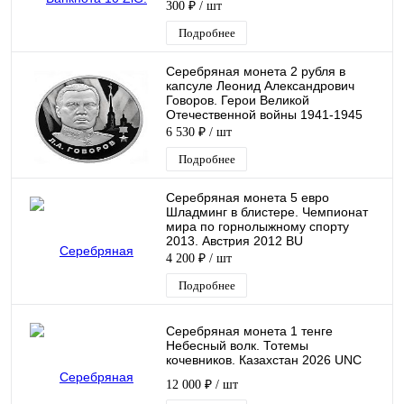
300 ₽
/ шт
Подробнее
Серебряная монета 2 рубля в
капсуле Леонид Александрович
Говоров. Герои Великой
Отечественной войны 1941-1945
гг.Россия СПМД 2025 PF
6 530 ₽
/ шт
Подробнее
Серебряная монета 5 евро
Шладминг в блистере. Чемпионат
мира по горнолыжному спорту
2013. Австрия 2012 BU
4 200 ₽
/ шт
Подробнее
Серебряная монета 1 тенге
Небесный волк. Тотемы
кочевников. Казахстан 2026 UNC
12 000 ₽
/ шт