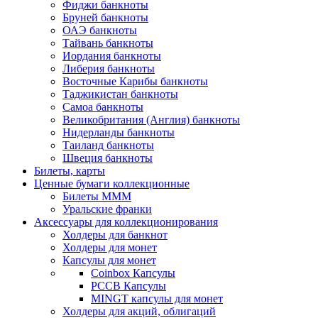
Фиджи банкноты
Бруней банкноты
ОАЭ банкноты
Тайвань банкноты
Иордания банкноты
Либерия банкноты
Восточные Карибы банкноты
Таджикистан банкноты
Самоа банкноты
Великобритания (Англия) банкноты
Нидерланды банкноты
Таиланд банкноты
Швеция банкноты
Билеты, карты
Ценные бумаги коллекционные
Билеты МММ
Уральские франки
Аксессуары для коллекционирования
Холдеры для банкнот
Холдеры для монет
Капсулы для монет
Coinbox Капсулы
РССВ Капсулы
MINGT капсулы для монет
Холдеры для акций, облигаций