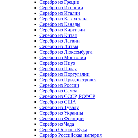
Серебро из Греции
Серебро из Испании
Серебро из Италии
Серебро из Казахстана
Серебро из Канады
Серебро из Киргизии
Серебро из Китая
Серебро из Латвии
Серебро из Литвы
Серебро из Люксембурга
Серебро из Монголии
Серебро из Ниуэ
Серебро из Палау
Серебро из Португалии
Серебро из Приднестровья
Серебро из России
Серебро из Самоа
Серебро из СССР, РСФСР
Серебро из США
Серебро из Тувалу
Серебро из Украины
Серебро из Франции
Серебро из Чада
Серебро Острова Кука
Серебро Российская империя