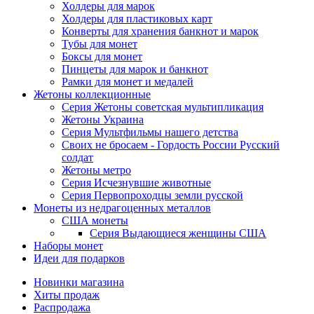
Холдеры для марок
Холдеры для пластиковых карт
Конверты для хранения банкнот и марок
Тубы для монет
Боксы для монет
Пинцеты для марок и банкнот
Рамки для монет и медалей
Жетоны коллекционные
Серия Жетоны советская мультипликация
Жетоны Украина
Серия Мультфильмы нашего детства
Своих не бросаем - Гордость России Русский
солдат
Жетоны метро
Серия Исчезнувшие животные
Серия Первопроходцы земли русской
Монеты из недрагоценных металлов
США монеты
Серия Выдающиеся женщины США
Наборы монет
Идеи для подарков
Новинки магазина
Хиты продаж
Распродажа