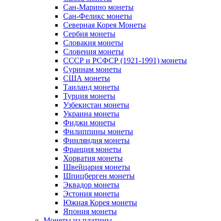
Сан-Марино монеты
Сан-Феликс монеты
Северная Корея Монеты
Сербия монеты
Словакия монеты
Словения монеты
СССР и РСФСР (1921-1991) монеты
Суринам монеты
США монеты
Таиланд монеты
Турция монеты
Узбекистан монеты
Украина монеты
Фиджи монеты
Филиппины монеты
Финляндия монеты
Франция монеты
Хорватия монеты
Швейцария монеты
Шпицберген монеты
Эквадор монеты
Эстония монеты
Южная Корея монеты
Япония монеты
Монеты из платины