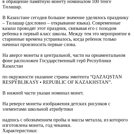
в обращение памятную монету номиналом 100 тенге
Тилашар.
В Казахстане сегодня большое значение уделялось празднику
– Тилашар (дословно – открывание языка). Современные
казахи проводят этот праздник, связывая его с походом
ребенка в первый класс школы. Между тем это мероприятие в
старинные времена устраивалось, когда ребенок только
начинал произносить первые слова.
На аверсе монеты в центральной, части на орнаментальном
фоне расположен Государственный герб Республики
Казахстан
по окружности указание страны эмитента “QAZAQSTAN
RESPÝBLIKASY • REPUBLIC OF KAZAKHSTAN”.
В нижней части указан номинал монет.
На реверсе монеты изображения детских рисунков с
элементами школьной атрибутики
надпись с обозначением пробы и массы металла, из которого
изготовлена монета, год чеканки.
Характеристики: