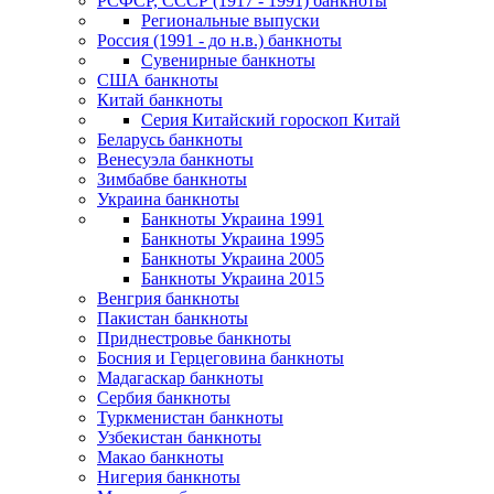
РСФСР, СССР (1917 - 1991) банкноты
Региональные выпуски
Россия (1991 - до н.в.) банкноты
Сувенирные банкноты
США банкноты
Китай банкноты
Серия Китайский гороскоп Китай
Беларусь банкноты
Венесуэла банкноты
Зимбабве банкноты
Украина банкноты
Банкноты Украина 1991
Банкноты Украина 1995
Банкноты Украина 2005
Банкноты Украина 2015
Венгрия банкноты
Пакистан банкноты
Приднестровье банкноты
Босния и Герцеговина банкноты
Мадагаскар банкноты
Сербия банкноты
Туркменистан банкноты
Узбекистан банкноты
Макао банкноты
Нигерия банкноты