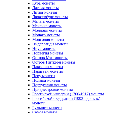
Куба монеты
Латвия монеты
Литва монеты
Люксембург монеты
Мальта монеты
Мексика монеты
Молдова монеты
Монако монеты
Монголия монеты
Нидерланды монеты
Ниуэ монеты
Норвегия монеты
Остров Мэн монеты
Остров Питкэрн монеты
Пакистан монеты
Парагвай монеты
Перу монеты
Польша монеты
Португалия монеты
Приднестровье монеты
Российской империи (1700-1917) монеты
Российской Федерации (1992 - до н. в.)
монеты
Румыния монеты
Самоа монеты