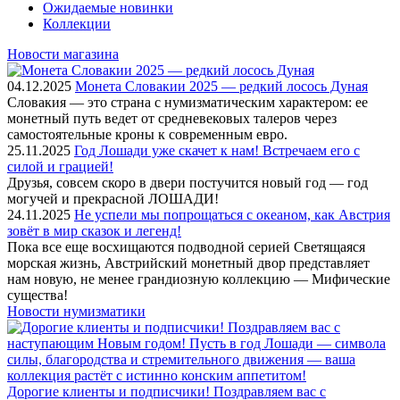
Ожидаемые новинки
Коллекции
Новости магазина
04.12.2025
Монета Словакии 2025 — редкий лосось Дуная
Словакия — это страна с нумизматическим характером: ее
монетный путь ведет от средневековых талеров через
самостоятельные кроны к современным евро.
25.11.2025
Год Лошади уже скачет к нам! Встречаем его с
силой и грацией!
Друзья, совсем скоро в двери постучится новый год — год
могучей и прекрасной ЛОШАДИ!
24.11.2025
Не успели мы попрощаться с океаном, как Австрия
зовёт в мир сказок и легенд!
Пока все еще восхищаются подводной серией Светящаяся
морская жизнь, Австрийский монетный двор представляет
нам новую, не менее грандиозную коллекцию — Мифические
существа!
Новости нумизматики
Дорогие клиенты и подписчики! Поздравляем вас с