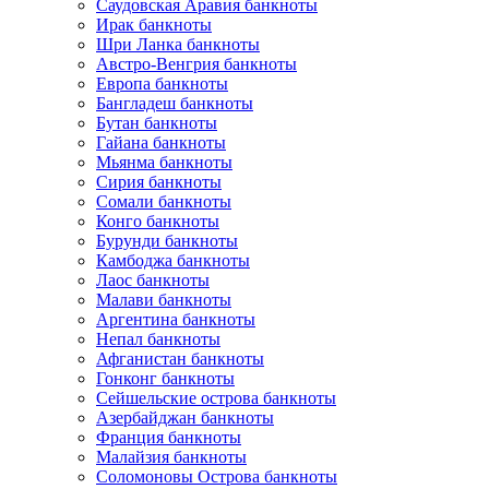
Саудовская Аравия банкноты
Ирак банкноты
Шри Ланка банкноты
Австро-Венгрия банкноты
Европа банкноты
Бангладеш банкноты
Бутан банкноты
Гайана банкноты
Мьянма банкноты
Сирия банкноты
Сомали банкноты
Конго банкноты
Бурунди банкноты
Камбоджа банкноты
Лаос банкноты
Малави банкноты
Аргентина банкноты
Непал банкноты
Афганистан банкноты
Гонконг банкноты
Сейшельские острова банкноты
Азербайджан банкноты
Франция банкноты
Малайзия банкноты
Соломоновы Острова банкноты