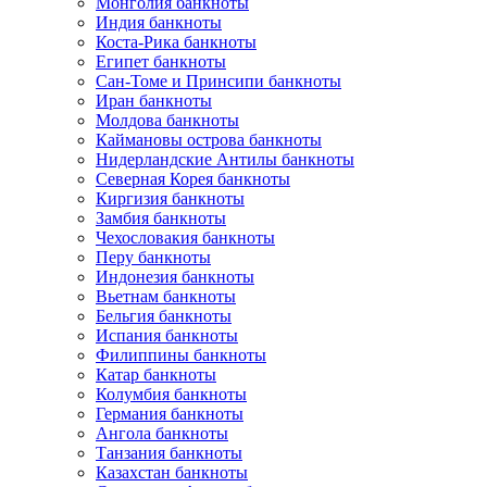
Монголия банкноты
Индия банкноты
Коста-Рика банкноты
Египет банкноты
Сан-Томе и Принсипи банкноты
Иран банкноты
Молдова банкноты
Каймановы острова банкноты
Нидерландские Антилы банкноты
Северная Корея банкноты
Киргизия банкноты
Замбия банкноты
Чехословакия банкноты
Перу банкноты
Индонезия банкноты
Вьетнам банкноты
Бельгия банкноты
Испания банкноты
Филиппины банкноты
Катар банкноты
Колумбия банкноты
Германия банкноты
Ангола банкноты
Танзания банкноты
Казахстан банкноты