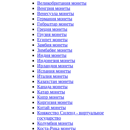
Великобритания монеты
Венгрия монеты
Венесуэла монеты
Германия монеты
Гибралтар монеты
Греция монеты
Грузия монеты
Египет монеты
Замбия монеты
Зимбабве монеты
Индия монеты
Индонезия монеты
Ирландия монеты
Испания монеты
Италия монеты
Казахстан монеты
Канада монеты
Катар монеты
Кипр монеты
Киргизия монеты
Китай монеты
Княжество Силенд - виртуальное
государство
Колумбия монеты
Коста-Рика монеты