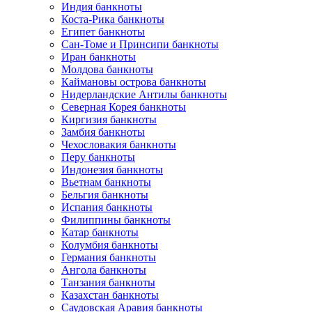
Индия банкноты
Коста-Рика банкноты
Египет банкноты
Сан-Томе и Принсипи банкноты
Иран банкноты
Молдова банкноты
Каймановы острова банкноты
Нидерландские Антилы банкноты
Северная Корея банкноты
Киргизия банкноты
Замбия банкноты
Чехословакия банкноты
Перу банкноты
Индонезия банкноты
Вьетнам банкноты
Бельгия банкноты
Испания банкноты
Филиппины банкноты
Катар банкноты
Колумбия банкноты
Германия банкноты
Ангола банкноты
Танзания банкноты
Казахстан банкноты
Саудовская Аравия банкноты