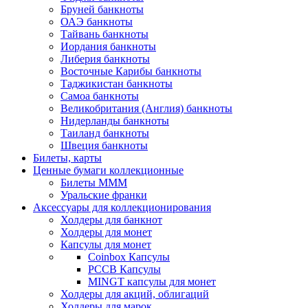
Бруней банкноты
ОАЭ банкноты
Тайвань банкноты
Иордания банкноты
Либерия банкноты
Восточные Карибы банкноты
Таджикистан банкноты
Самоа банкноты
Великобритания (Англия) банкноты
Нидерланды банкноты
Таиланд банкноты
Швеция банкноты
Билеты, карты
Ценные бумаги коллекционные
Билеты МММ
Уральские франки
Аксессуары для коллекционирования
Холдеры для банкнот
Холдеры для монет
Капсулы для монет
Coinbox Капсулы
РССВ Капсулы
MINGT капсулы для монет
Холдеры для акций, облигаций
Холдеры для марок