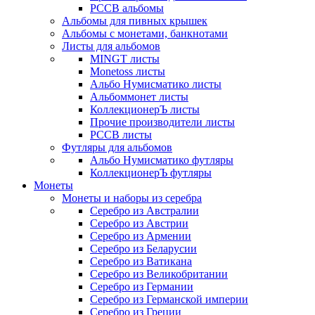
РССВ альбомы
Альбомы для пивных крышек
Альбомы с монетами, банкнотами
Листы для альбомов
MINGT листы
Monetoss листы
Альбо Нумисматико листы
Альбоммонет листы
КоллекционерЪ листы
Прочие производители листы
РССВ листы
Футляры для альбомов
Альбо Нумисматико футляры
КоллекционерЪ футляры
Монеты
Монеты и наборы из серебра
Серебро из Австралии
Серебро из Австрии
Серебро из Армении
Серебро из Беларусии
Серебро из Ватикана
Серебро из Великобритании
Серебро из Германии
Серебро из Германской империи
Серебро из Греции