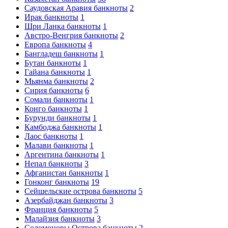
Саудовская Аравия банкноты
2
Ирак банкноты
1
Шри Ланка банкноты
1
Австро-Венгрия банкноты
2
Европа банкноты
4
Бангладеш банкноты
1
Бутан банкноты
1
Гайана банкноты
1
Мьянма банкноты
2
Сирия банкноты
6
Сомали банкноты
1
Конго банкноты
1
Бурунди банкноты
1
Камбоджа банкноты
1
Лаос банкноты
1
Малави банкноты
1
Аргентина банкноты
1
Непал банкноты
3
Афганистан банкноты
1
Гонконг банкноты
19
Сейшельские острова банкноты
5
Азербайджан банкноты
3
Франция банкноты
5
Малайзия банкноты
3
Соломоновы Острова банкноты
2