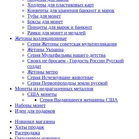
Холдеры для пластиковых карт
Конверты для хранения банкнот и марок
Тубы для монет
Боксы для монет
Пинцеты для марок и банкнот
Рамки для монет и медалей
Жетоны коллекционные
Серия Жетоны советская мультипликация
Жетоны Украина
Серия Мультфильмы нашего детства
Своих не бросаем - Гордость России Русский
солдат
Жетоны метро
Серия Исчезнувшие животные
Серия Первопроходцы земли русской
Монеты из недрагоценных металлов
США монеты
Серия Выдающиеся женщины США
Наборы монет
Идеи для подарков
Новинки магазина
Хиты продаж
Распродажа
Ожидаемые новинки