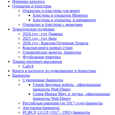
Новинки каталога
Открытки и блистеры
Открытки и блистеры для монет
Блистеры и открытки Monetoss
Блистеры и открытки Альбоммонет
Открытки и блистеры с монетами
Тематические подборки
2024 год - год Дракона
2025 год - год Змеи
2026 год - Красная Огненная Лошадь
Красная книга разных стран
Олимпийские монеты, банкноты
Футбольная тематика
Товары интернет-магазинов
Сайт4
Книги и каталоги по нумизматике и бонистике
Банкноты
Сувенирные банкноты
Серия Звездные войны - официальные
банкноты Walt Disney
Серия Микки Маус и друзья - официальные
банкноты Walt Disney
Российская империя (до 1917 года) банкноты
Австралия банкноты
РСФСР, СССР (1917 - 1991) банкноты