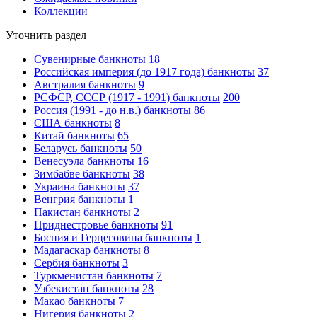
Коллекции
Уточнить раздел
Сувенирные банкноты
18
Российская империя (до 1917 года) банкноты
37
Австралия банкноты
9
РСФСР, СССР (1917 - 1991) банкноты
200
Россия (1991 - до н.в.) банкноты
86
США банкноты
8
Китай банкноты
65
Беларусь банкноты
50
Венесуэла банкноты
16
Зимбабве банкноты
38
Украина банкноты
37
Венгрия банкноты
1
Пакистан банкноты
2
Приднестровье банкноты
91
Босния и Герцеговина банкноты
1
Мадагаскар банкноты
8
Сербия банкноты
3
Туркменистан банкноты
7
Узбекистан банкноты
28
Макао банкноты
7
Нигерия банкноты
2