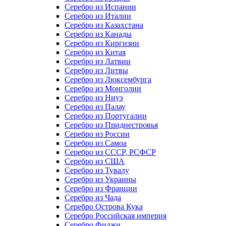
Серебро из Испании
Серебро из Италии
Серебро из Казахстана
Серебро из Канады
Серебро из Киргизии
Серебро из Китая
Серебро из Латвии
Серебро из Литвы
Серебро из Люксембурга
Серебро из Монголии
Серебро из Ниуэ
Серебро из Палау
Серебро из Португалии
Серебро из Приднестровья
Серебро из России
Серебро из Самоа
Серебро из СССР, РСФСР
Серебро из США
Серебро из Тувалу
Серебро из Украины
Серебро из Франции
Серебро из Чада
Серебро Острова Кука
Серебро Российская империя
Серебро Фиджи