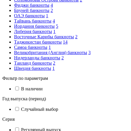
Фиджи банкноты
4
Бруней банкноты
2
ОАЭ банкноты
1
Тайвань банкноты
4
Иордания банкноты
5
Либерия банкноты
1
Восточные Карибы банкноты
2
Таджикистан банкноты
14
Самоа банкноты
1
Великобритания (Англия) банкноты
3
Нидерланды банкноты
2
Таиланд банкноты
2
Швеция банкноты
1
Фильтр по параметрам
В наличии
Год выпуска (период)
Случайный выбор
Серия
Регулярный выпуск