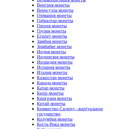
Венгрия монеты
Венесуэла монеты
Германия монеты
Гибралтар монеты
Греция монеты
Грузия монеты
Египет монеты
Замбия монеты
Зимбабве монеты
Индия монеты
Индонезия монеты
Ирландия монеты
Испания монеты
Италия монеты
Казахстан монеты
Канада монеты
Катар монеты
Кипр монеты
Киргизия монеты
Китай монеты
Княжество Силенд - виртуальное
государство
Колумбия монеты
Коста-Рика монеты