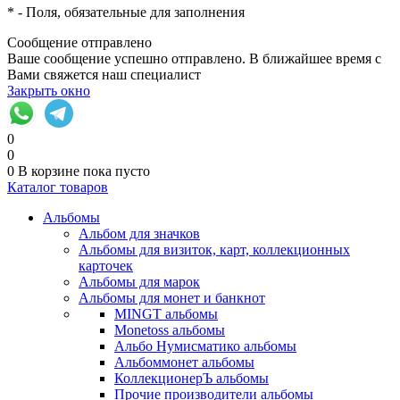
*
- Поля, обязательные для заполнения
Сообщение отправлено
Ваше сообщение успешно отправлено. В ближайшее время с
Вами свяжется наш специалист
Закрыть окно
0
0
0
В корзине
пока пусто
Каталог товаров
Альбомы
Альбом для значков
Альбомы для визиток, карт, коллекционных
карточек
Альбомы для марок
Альбомы для монет и банкнот
MINGT альбомы
Monetoss альбомы
Альбо Нумисматико альбомы
Альбоммонет альбомы
КоллекционерЪ альбомы
Прочие производители альбомы