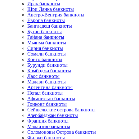
Ирак банкноты
Шри Ланка банкноты
Австро-Венгрия банкноты
Европа банкноты
Бангладеш банкноты
Бутан банкноты
Гайана банкноты
Мьянма банкноты
Сирия банкноты
Сомали банкноты
Конго банкноты
Бурунди банкноты
Камбоджа банкноты
Лаос банкноты
Малави банкноты
Аргентина банкноты
Непал банкноты
Афганистан банкноты
Гонконг банкноты
Сейшельские острова банкноты
Азербайджан банкноты
Франция банкноты
Малайзия банкноты
Соломоновы Острова банкноты
Фиджи банкноты