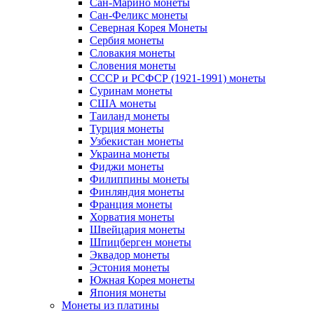
Сан-Марино монеты
Сан-Феликс монеты
Северная Корея Монеты
Сербия монеты
Словакия монеты
Словения монеты
СССР и РСФСР (1921-1991) монеты
Суринам монеты
США монеты
Таиланд монеты
Турция монеты
Узбекистан монеты
Украина монеты
Фиджи монеты
Филиппины монеты
Финляндия монеты
Франция монеты
Хорватия монеты
Швейцария монеты
Шпицберген монеты
Эквадор монеты
Эстония монеты
Южная Корея монеты
Япония монеты
Монеты из платины