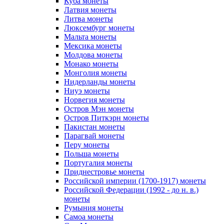
Куба монеты
Латвия монеты
Литва монеты
Люксембург монеты
Мальта монеты
Мексика монеты
Молдова монеты
Монако монеты
Монголия монеты
Нидерланды монеты
Ниуэ монеты
Норвегия монеты
Остров Мэн монеты
Остров Питкэрн монеты
Пакистан монеты
Парагвай монеты
Перу монеты
Польша монеты
Португалия монеты
Приднестровье монеты
Российской империи (1700-1917) монеты
Российской Федерации (1992 - до н. в.)
монеты
Румыния монеты
Самоа монеты