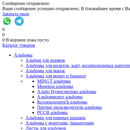
Сообщение отправлено
Ваше сообщение успешно отправлено. В ближайшее время с Ва
Закрыть окно
0
0
0
В корзине
пока пусто
Каталог товаров
Альбомы
Альбом для значков
Альбомы для визиток, карт, коллекционных карточ
Альбомы для марок
Альбомы для монет и банкнот
MINGT альбомы
Monetoss альбомы
Альбо Нумисматико альбомы
Альбоммонет альбомы
КоллекционерЪ альбомы
Прочие производители альбомы
РССВ альбомы
Альбомы для пивных крышек
Альбомы с монетами, банкнотами
Листы для альбомов