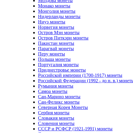
Молдова монеты
Монако монеты
Монголия монеты
Нидерланды монеты
Ниуэ монеты
Норвегия монеты
Остров Мэн монеты
Остров Питкэрн монеты
Пакистан монеты
Парагвай монеты
Перу монеты
Польша монеты
Португалия монеты
Приднестровье монеты
Российской империи (1700-1917) монеты
Российской Федерации (1992 - до н. в.) монет
Румыния монеты
Самоа монеты
Сан-Марино монеты
Сан-Феликс монеты
Северная Корея Монеты
Сербия монеты
Словакия монеты
Словения монеты
СССР и РСФСР (1921-1991) монеты