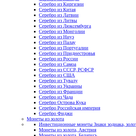
Серебро из Киргизии
Серебро из Китая
Серебро из Латвии
Серебро из Литвы
Серебро из Люксембурга
Серебро из Монголии
Серебро из Ниуэ
Серебро из Палау
Серебро из Португалии
Серебро из Приднестровья
Серебро из России
Серебро из Самоа
Серебро из СССР, РСФСР
Серебро из США
Серебро из Тувалу
Серебро из Украины
Серебро из Франции
Серебро из Чада
Серебро Острова Кука
Серебро Российская империя
Серебро Фиджи
Монеты из золота
Инвестиционные монеты Знаки зодиака, золо
Монеты из золота, Австрия
Монеты из золота, Беларусь