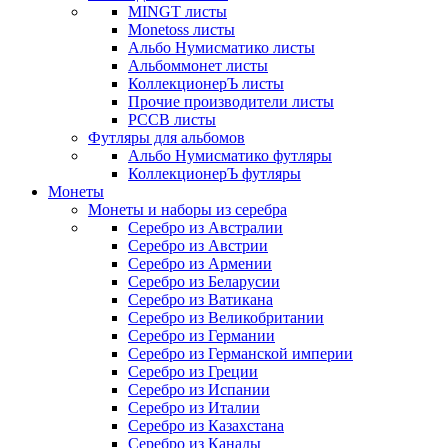
MINGT листы
Monetoss листы
Альбо Нумисматико листы
Альбоммонет листы
КоллекционерЪ листы
Прочие производители листы
РССВ листы
Футляры для альбомов
Альбо Нумисматико футляры
КоллекционерЪ футляры
Монеты
Монеты и наборы из серебра
Серебро из Австралии
Серебро из Австрии
Серебро из Армении
Серебро из Беларусии
Серебро из Ватикана
Серебро из Великобритании
Серебро из Германии
Серебро из Германской империи
Серебро из Греции
Серебро из Испании
Серебро из Италии
Серебро из Казахстана
Серебро из Канады