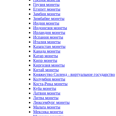
Грузия монеты
Египет монеты
Замбия монеты
Зимбабве монеты
Индия монеты
Индонезия монеты
Ирландия монеты
Испания монеты
Италия монеты
Казахстан монеты
Канада монеты
Катар монеты
Кипр монеты
Киргизия монеты
Китай монеты
Княжество Силенд - виртуальное государство
Колумбия монеты
Коста-Рика монеты
Куба монеты
Латвия монеты
Литва монеты
Люксембург монеты
Мальта монеты
Мексика монеты