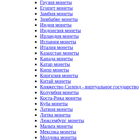
Грузия монеты
Египет монеты
Замбия монеты
Зимбабве монеты
Индия монеты
Индонезия монеты
Ирландия монеты
Испания монеты
Италия монеты
Казахстан монеты
Канада монеты
Катар монеты
Кипр монеты
Киргизия монеты
Китай монеты
Княжество Силенд - виртуальное государство
Колумбия монеты
Коста-Рика монеты
Куба монеты
Латвия монеты
Литва монеты
Люксембург монеты
Мальта монеты
Мексика монеты
Молдова монеты