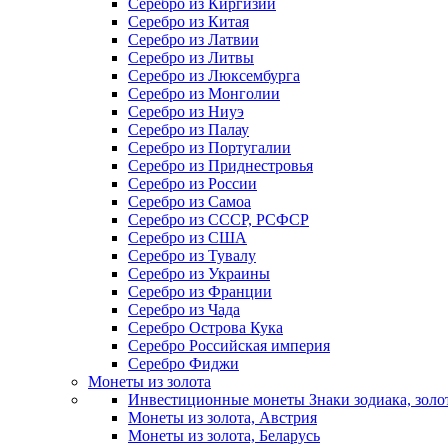
Серебро из Киргизии
Серебро из Китая
Серебро из Латвии
Серебро из Литвы
Серебро из Люксембурга
Серебро из Монголии
Серебро из Ниуэ
Серебро из Палау
Серебро из Португалии
Серебро из Приднестровья
Серебро из России
Серебро из Самоа
Серебро из СССР, РСФСР
Серебро из США
Серебро из Тувалу
Серебро из Украины
Серебро из Франции
Серебро из Чада
Серебро Острова Кука
Серебро Российская империя
Серебро Фиджи
Монеты из золота
Инвестиционные монеты Знаки зодиака, золо
Монеты из золота, Австрия
Монеты из золота, Беларусь