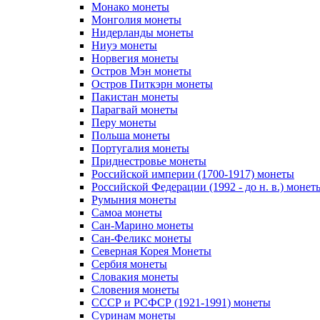
Монако монеты
Монголия монеты
Нидерланды монеты
Ниуэ монеты
Норвегия монеты
Остров Мэн монеты
Остров Питкэрн монеты
Пакистан монеты
Парагвай монеты
Перу монеты
Польша монеты
Португалия монеты
Приднестровье монеты
Российской империи (1700-1917) монеты
Российской Федерации (1992 - до н. в.) монет
Румыния монеты
Самоа монеты
Сан-Марино монеты
Сан-Феликс монеты
Северная Корея Монеты
Сербия монеты
Словакия монеты
Словения монеты
СССР и РСФСР (1921-1991) монеты
Суринам монеты