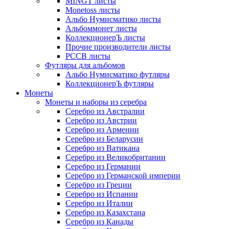
MINGT листы
Monetoss листы
Альбо Нумисматико листы
Альбоммонет листы
КоллекционерЪ листы
Прочие производители листы
РССВ листы
Футляры для альбомов
Альбо Нумисматико футляры
КоллекционерЪ футляры
Монеты
Монеты и наборы из серебра
Серебро из Австралии
Серебро из Австрии
Серебро из Армении
Серебро из Беларусии
Серебро из Ватикана
Серебро из Великобритании
Серебро из Германии
Серебро из Германской империи
Серебро из Греции
Серебро из Испании
Серебро из Италии
Серебро из Казахстана
Серебро из Канады