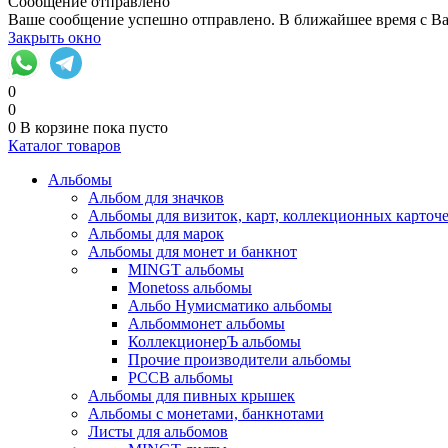
Сообщение отправлено
Ваше сообщение успешно отправлено. В ближайшее время с Ва
Закрыть окно
0
0
0
В корзине
пока пусто
Каталог товаров
Альбомы
Альбом для значков
Альбомы для визиток, карт, коллекционных карточ
Альбомы для марок
Альбомы для монет и банкнот
MINGT альбомы
Monetoss альбомы
Альбо Нумисматико альбомы
Альбоммонет альбомы
КоллекционерЪ альбомы
Прочие производители альбомы
РССВ альбомы
Альбомы для пивных крышек
Альбомы с монетами, банкнотами
Листы для альбомов