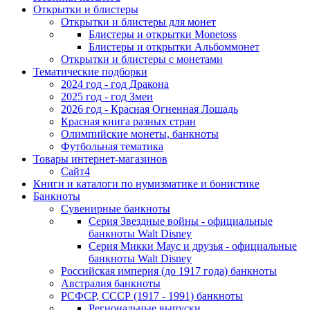
Открытки и блистеры
Открытки и блистеры для монет
Блистеры и открытки Monetoss
Блистеры и открытки Альбоммонет
Открытки и блистеры с монетами
Тематические подборки
2024 год - год Дракона
2025 год - год Змеи
2026 год - Красная Огненная Лошадь
Красная книга разных стран
Олимпийские монеты, банкноты
Футбольная тематика
Товары интернет-магазинов
Сайт4
Книги и каталоги по нумизматике и бонистике
Банкноты
Сувенирные банкноты
Серия Звездные войны - официальные
банкноты Walt Disney
Серия Микки Маус и друзья - официальные
банкноты Walt Disney
Российская империя (до 1917 года) банкноты
Австралия банкноты
РСФСР, СССР (1917 - 1991) банкноты
Региональные выпуски