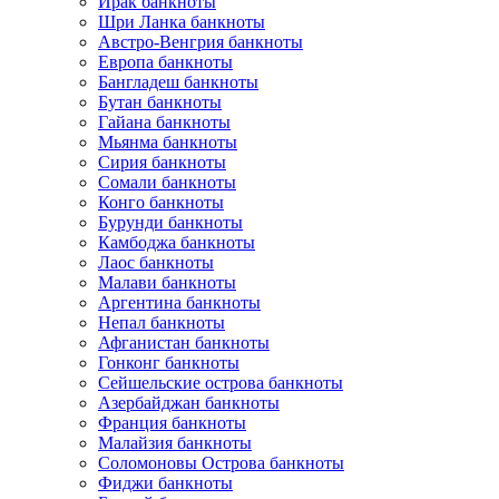
Ирак банкноты
Шри Ланка банкноты
Австро-Венгрия банкноты
Европа банкноты
Бангладеш банкноты
Бутан банкноты
Гайана банкноты
Мьянма банкноты
Сирия банкноты
Сомали банкноты
Конго банкноты
Бурунди банкноты
Камбоджа банкноты
Лаос банкноты
Малави банкноты
Аргентина банкноты
Непал банкноты
Афганистан банкноты
Гонконг банкноты
Сейшельские острова банкноты
Азербайджан банкноты
Франция банкноты
Малайзия банкноты
Соломоновы Острова банкноты
Фиджи банкноты