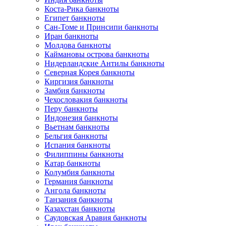
Коста-Рика банкноты
Египет банкноты
Сан-Томе и Принсипи банкноты
Иран банкноты
Молдова банкноты
Каймановы острова банкноты
Нидерландские Антилы банкноты
Северная Корея банкноты
Киргизия банкноты
Замбия банкноты
Чехословакия банкноты
Перу банкноты
Индонезия банкноты
Вьетнам банкноты
Бельгия банкноты
Испания банкноты
Филиппины банкноты
Катар банкноты
Колумбия банкноты
Германия банкноты
Ангола банкноты
Танзания банкноты
Казахстан банкноты
Саудовская Аравия банкноты