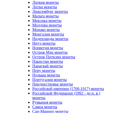
Латвия монеты
Литва монеты
Люксембург монеты
Мальта монеты
Мексика монеты
Молдова монеты
Монако монеты
Монголия монеты
Нидерланды монеты
Ниуэ монеты
Норвегия монеты
Остров Мэн монеты
Остров Питкэрн монеты
Пакистан монеты
Парагвай монеты
Перу монеты
Польша монеты
Португалия монеты
Приднестровье монеты
Российской империи (1700-1917) монеты
Российской Федерации (1992 - до н. в.)
монеты
Румыния монеты
Самоа монеты
Сан-Марино монеты