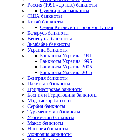
Россия (1991 - до н.в.) банкноты
Сувенирные банкноты
США банкноты
Китай банкноты
Серия Китайский гороскоп Китай
Беларусь банкноты
Венесуэла банкноты
Зимбабве банкноты
Украина банкноты
Банкноты Украина 1991
Банкноты Украина 1995
Банкноты Украина 2005
Банкноты Украина 2015
Венгрия банкноты
Пакистан банкноты
Приднестровье банкноты
Босния и Герцеговина банкноты
Мадагаскар банкноты
Сербия банкноты
Туркменистан банкноты
Узбекистан банкноты
Макао банкноты
Нигерия банкноты
Монголия банкноты
Индия банкноты