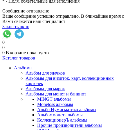
*
- Поля, обязательные для заполнения
Сообщение отправлено
Ваше сообщение успешно отправлено. В ближайшее время с
Вами свяжется наш специалист
Закрыть окно
0
0
0
В корзине
пока пусто
Каталог товаров
Альбомы
Альбом для значков
Альбомы для визиток, карт, коллекционных
карточек
Альбомы для марок
Альбомы для монет и банкнот
MINGT альбомы
Monetoss альбомы
Альбо Нумисматико альбомы
Альбоммонет альбомы
КоллекционерЪ альбомы
Прочие производители альбомы