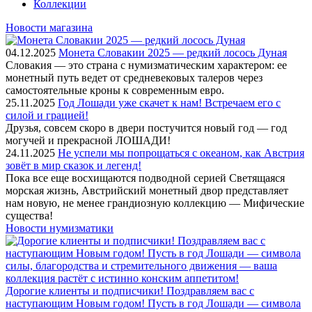
Коллекции
Новости магазина
04.12.2025
Монета Словакии 2025 — редкий лосось Дуная
Словакия — это страна с нумизматическим характером: ее
монетный путь ведет от средневековых талеров через
самостоятельные кроны к современным евро.
25.11.2025
Год Лошади уже скачет к нам! Встречаем его с
силой и грацией!
Друзья, совсем скоро в двери постучится новый год — год
могучей и прекрасной ЛОШАДИ!
24.11.2025
Не успели мы попрощаться с океаном, как Австрия
зовёт в мир сказок и легенд!
Пока все еще восхищаются подводной серией Светящаяся
морская жизнь, Австрийский монетный двор представляет
нам новую, не менее грандиозную коллекцию — Мифические
существа!
Новости нумизматики
Дорогие клиенты и подписчики! Поздравляем вас с
наступающим Новым годом! Пусть в год Лошади — символа