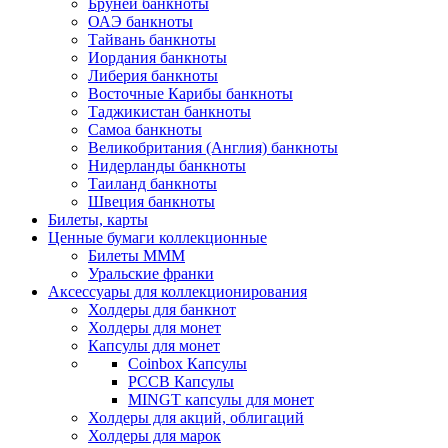
Бруней банкноты
ОАЭ банкноты
Тайвань банкноты
Иордания банкноты
Либерия банкноты
Восточные Карибы банкноты
Таджикистан банкноты
Самоа банкноты
Великобритания (Англия) банкноты
Нидерланды банкноты
Таиланд банкноты
Швеция банкноты
Билеты, карты
Ценные бумаги коллекционные
Билеты МММ
Уральские франки
Аксессуары для коллекционирования
Холдеры для банкнот
Холдеры для монет
Капсулы для монет
Coinbox Капсулы
РССВ Капсулы
MINGT капсулы для монет
Холдеры для акций, облигаций
Холдеры для марок