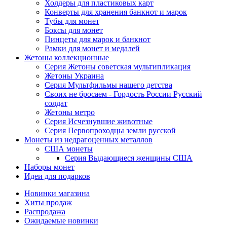
Холдеры для пластиковых карт
Конверты для хранения банкнот и марок
Тубы для монет
Боксы для монет
Пинцеты для марок и банкнот
Рамки для монет и медалей
Жетоны коллекционные
Серия Жетоны советская мультипликация
Жетоны Украина
Серия Мультфильмы нашего детства
Своих не бросаем - Гордость России Русский
солдат
Жетоны метро
Серия Исчезнувшие животные
Серия Первопроходцы земли русской
Монеты из недрагоценных металлов
США монеты
Серия Выдающиеся женщины США
Наборы монет
Идеи для подарков
Новинки магазина
Хиты продаж
Распродажа
Ожидаемые новинки