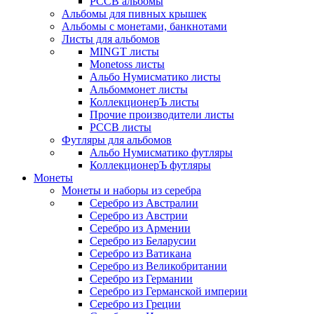
РССВ альбомы
Альбомы для пивных крышек
Альбомы с монетами, банкнотами
Листы для альбомов
MINGT листы
Monetoss листы
Альбо Нумисматико листы
Альбоммонет листы
КоллекционерЪ листы
Прочие производители листы
РССВ листы
Футляры для альбомов
Альбо Нумисматико футляры
КоллекционерЪ футляры
Монеты
Монеты и наборы из серебра
Серебро из Австралии
Серебро из Австрии
Серебро из Армении
Серебро из Беларусии
Серебро из Ватикана
Серебро из Великобритании
Серебро из Германии
Серебро из Германской империи
Серебро из Греции