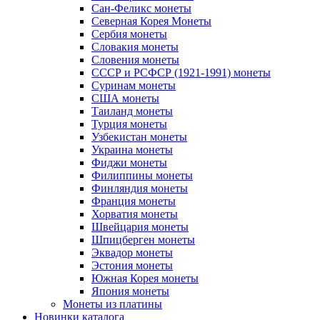
Сан-Феликс монеты
Северная Корея Монеты
Сербия монеты
Словакия монеты
Словения монеты
СССР и РСФСР (1921-1991) монеты
Суринам монеты
США монеты
Таиланд монеты
Турция монеты
Узбекистан монеты
Украина монеты
Фиджи монеты
Филиппины монеты
Финляндия монеты
Франция монеты
Хорватия монеты
Швейцария монеты
Шпицберген монеты
Эквадор монеты
Эстония монеты
Южная Корея монеты
Япония монеты
Монеты из платины
Новинки каталога