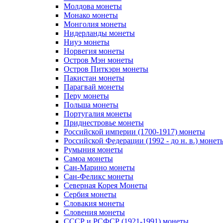
Молдова монеты
Монако монеты
Монголия монеты
Нидерланды монеты
Ниуэ монеты
Норвегия монеты
Остров Мэн монеты
Остров Питкэрн монеты
Пакистан монеты
Парагвай монеты
Перу монеты
Польша монеты
Португалия монеты
Приднестровье монеты
Российской империи (1700-1917) монеты
Российской Федерации (1992 - до н. в.) монет
Румыния монеты
Самоа монеты
Сан-Марино монеты
Сан-Феликс монеты
Северная Корея Монеты
Сербия монеты
Словакия монеты
Словения монеты
СССР и РСФСР (1921-1991) монеты