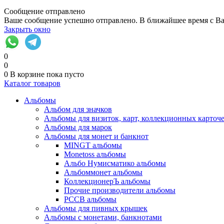
Сообщение отправлено
Ваше сообщение успешно отправлено. В ближайшее время с Ва
Закрыть окно
0
0
0
В корзине
пока пусто
Каталог товаров
Альбомы
Альбом для значков
Альбомы для визиток, карт, коллекционных карточ
Альбомы для марок
Альбомы для монет и банкнот
MINGT альбомы
Monetoss альбомы
Альбо Нумисматико альбомы
Альбоммонет альбомы
КоллекционерЪ альбомы
Прочие производители альбомы
РССВ альбомы
Альбомы для пивных крышек
Альбомы с монетами, банкнотами