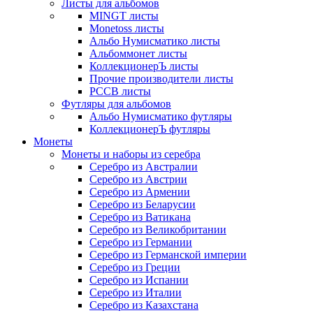
Листы для альбомов
MINGT листы
Monetoss листы
Альбо Нумисматико листы
Альбоммонет листы
КоллекционерЪ листы
Прочие производители листы
РССВ листы
Футляры для альбомов
Альбо Нумисматико футляры
КоллекционерЪ футляры
Монеты
Монеты и наборы из серебра
Серебро из Австралии
Серебро из Австрии
Серебро из Армении
Серебро из Беларусии
Серебро из Ватикана
Серебро из Великобритании
Серебро из Германии
Серебро из Германской империи
Серебро из Греции
Серебро из Испании
Серебро из Италии
Серебро из Казахстана