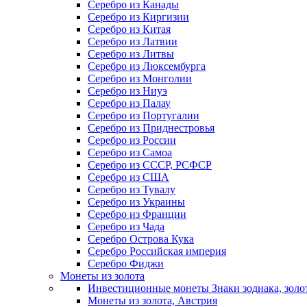
Серебро из Канады
Серебро из Киргизии
Серебро из Китая
Серебро из Латвии
Серебро из Литвы
Серебро из Люксембурга
Серебро из Монголии
Серебро из Ниуэ
Серебро из Палау
Серебро из Португалии
Серебро из Приднестровья
Серебро из России
Серебро из Самоа
Серебро из СССР, РСФСР
Серебро из США
Серебро из Тувалу
Серебро из Украины
Серебро из Франции
Серебро из Чада
Серебро Острова Кука
Серебро Российская империя
Серебро Фиджи
Монеты из золота
Инвестиционные монеты Знаки зодиака, золо
Монеты из золота, Австрия