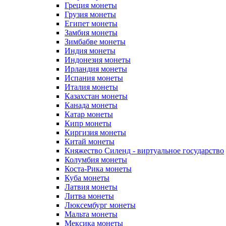
Греция монеты
Грузия монеты
Египет монеты
Замбия монеты
Зимбабве монеты
Индия монеты
Индонезия монеты
Ирландия монеты
Испания монеты
Италия монеты
Казахстан монеты
Канада монеты
Катар монеты
Кипр монеты
Киргизия монеты
Китай монеты
Княжество Силенд - виртуальное государство
Колумбия монеты
Коста-Рика монеты
Куба монеты
Латвия монеты
Литва монеты
Люксембург монеты
Мальта монеты
Мексика монеты