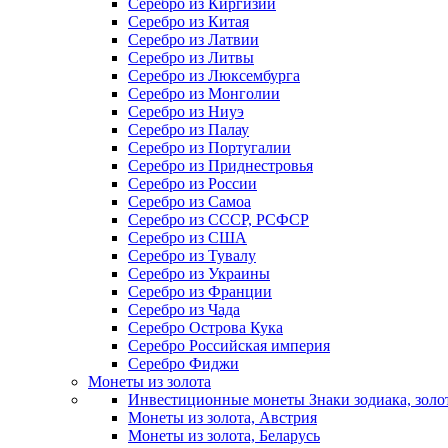
Серебро из Киргизии
Серебро из Китая
Серебро из Латвии
Серебро из Литвы
Серебро из Люксембурга
Серебро из Монголии
Серебро из Ниуэ
Серебро из Палау
Серебро из Португалии
Серебро из Приднестровья
Серебро из России
Серебро из Самоа
Серебро из СССР, РСФСР
Серебро из США
Серебро из Тувалу
Серебро из Украины
Серебро из Франции
Серебро из Чада
Серебро Острова Кука
Серебро Российская империя
Серебро Фиджи
Монеты из золота
Инвестиционные монеты Знаки зодиака, золо
Монеты из золота, Австрия
Монеты из золота, Беларусь