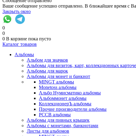
Сообщение отправлено
Ваше сообщение успешно отправлено. В ближайшее время с Ва
Закрыть окно
0
0
0
В корзине
пока пусто
Каталог товаров
Альбомы
Альбом для значков
Альбомы для визиток, карт, коллекционных карточ
Альбомы для марок
Альбомы для монет и банкнот
MINGT альбомы
Monetoss альбомы
Альбо Нумисматико альбомы
Альбоммонет альбомы
КоллекционерЪ альбомы
Прочие производители альбомы
РССВ альбомы
Альбомы для пивных крышек
Альбомы с монетами, банкнотами
Листы для альбомов