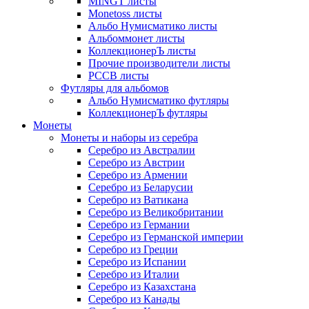
MINGT листы
Monetoss листы
Альбо Нумисматико листы
Альбоммонет листы
КоллекционерЪ листы
Прочие производители листы
РССВ листы
Футляры для альбомов
Альбо Нумисматико футляры
КоллекционерЪ футляры
Монеты
Монеты и наборы из серебра
Серебро из Австралии
Серебро из Австрии
Серебро из Армении
Серебро из Беларусии
Серебро из Ватикана
Серебро из Великобритании
Серебро из Германии
Серебро из Германской империи
Серебро из Греции
Серебро из Испании
Серебро из Италии
Серебро из Казахстана
Серебро из Канады