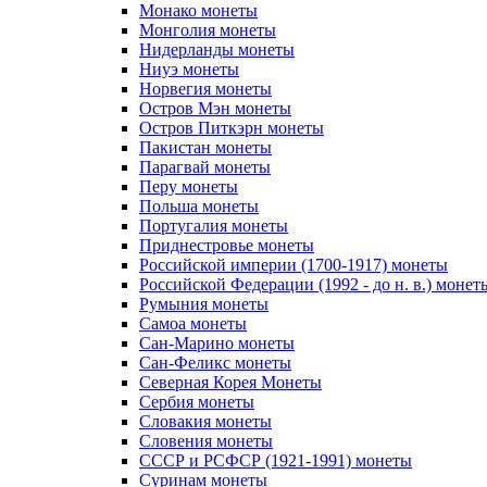
Монако монеты
Монголия монеты
Нидерланды монеты
Ниуэ монеты
Норвегия монеты
Остров Мэн монеты
Остров Питкэрн монеты
Пакистан монеты
Парагвай монеты
Перу монеты
Польша монеты
Португалия монеты
Приднестровье монеты
Российской империи (1700-1917) монеты
Российской Федерации (1992 - до н. в.) монет
Румыния монеты
Самоа монеты
Сан-Марино монеты
Сан-Феликс монеты
Северная Корея Монеты
Сербия монеты
Словакия монеты
Словения монеты
СССР и РСФСР (1921-1991) монеты
Суринам монеты