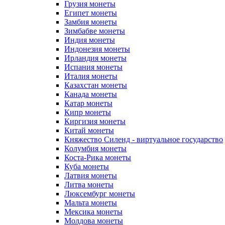
Грузия монеты
Египет монеты
Замбия монеты
Зимбабве монеты
Индия монеты
Индонезия монеты
Ирландия монеты
Испания монеты
Италия монеты
Казахстан монеты
Канада монеты
Катар монеты
Кипр монеты
Киргизия монеты
Китай монеты
Княжество Силенд - виртуальное государство
Колумбия монеты
Коста-Рика монеты
Куба монеты
Латвия монеты
Литва монеты
Люксембург монеты
Мальта монеты
Мексика монеты
Молдова монеты