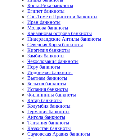
Коста-Рика банкноты
Египет банкноты
Сан-Томе и Принсипи банкноты
Иран банкноты
Молдова банкноты
Каймановы острова банкноты
Нидерландские Антилы банкноты
Северная Корея банкноты
Киргизия банкноты
Замбия банкноты
Чехословакия банкноты
Перу банкноты
Индонезия банкноты
Вьетнам банкноты
Бельгия банкноты
Испания банкноты
Филиппины банкноты
Катар банкноты
Колумбия банкноты
Германия банкноты
Ангола банкноты
Танзания банкноты
Казахстан банкноты
Саудовская Аравия банкноты