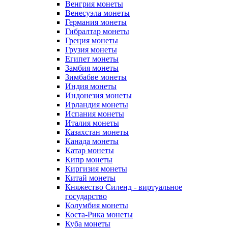
Венгрия монеты
Венесуэла монеты
Германия монеты
Гибралтар монеты
Греция монеты
Грузия монеты
Египет монеты
Замбия монеты
Зимбабве монеты
Индия монеты
Индонезия монеты
Ирландия монеты
Испания монеты
Италия монеты
Казахстан монеты
Канада монеты
Катар монеты
Кипр монеты
Киргизия монеты
Китай монеты
Княжество Силенд - виртуальное
государство
Колумбия монеты
Коста-Рика монеты
Куба монеты