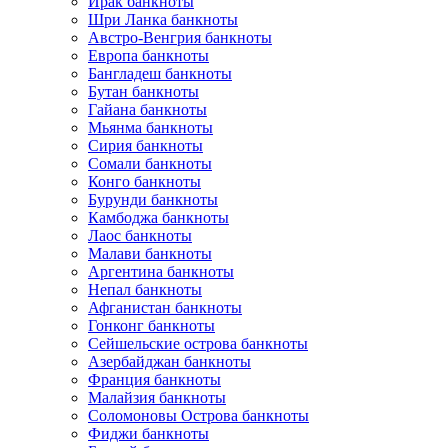
Ирак банкноты
Шри Ланка банкноты
Австро-Венгрия банкноты
Европа банкноты
Бангладеш банкноты
Бутан банкноты
Гайана банкноты
Мьянма банкноты
Сирия банкноты
Сомали банкноты
Конго банкноты
Бурунди банкноты
Камбоджа банкноты
Лаос банкноты
Малави банкноты
Аргентина банкноты
Непал банкноты
Афганистан банкноты
Гонконг банкноты
Сейшельские острова банкноты
Азербайджан банкноты
Франция банкноты
Малайзия банкноты
Соломоновы Острова банкноты
Фиджи банкноты