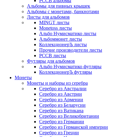
РССВ альбомы
Альбомы для пивных крышек
Альбомы с монетами, банкнотами
Листы для альбомов
MINGT листы
Monetoss листы
Альбо Нумисматико листы
Альбоммонет листы
КоллекционерЪ листы
Прочие производители листы
РССВ листы
Футляры для альбомов
Альбо Нумисматико футляры
КоллекционерЪ футляры
Монеты
Монеты и наборы из серебра
Серебро из Австралии
Серебро из Австрии
Серебро из Армении
Серебро из Беларусии
Серебро из Ватикана
Серебро из Великобритании
Серебро из Германии
Серебро из Германской империи
Серебро из Греции