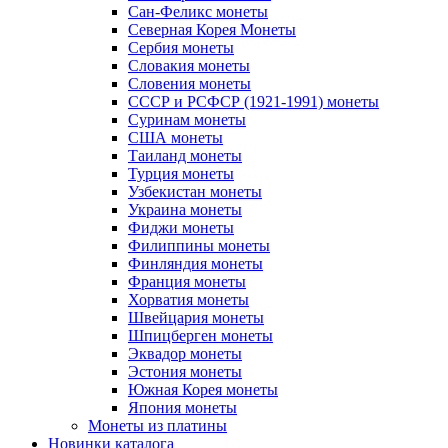
Сан-Феликс монеты
Северная Корея Монеты
Сербия монеты
Словакия монеты
Словения монеты
СССР и РСФСР (1921-1991) монеты
Суринам монеты
США монеты
Таиланд монеты
Турция монеты
Узбекистан монеты
Украина монеты
Фиджи монеты
Филиппины монеты
Финляндия монеты
Франция монеты
Хорватия монеты
Швейцария монеты
Шпицберген монеты
Эквадор монеты
Эстония монеты
Южная Корея монеты
Япония монеты
Монеты из платины
Новинки каталога