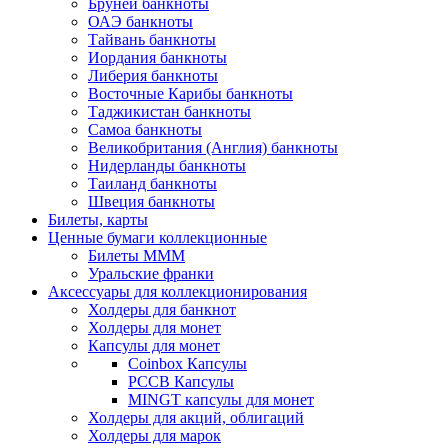
Бруней банкноты
ОАЭ банкноты
Тайвань банкноты
Иордания банкноты
Либерия банкноты
Восточные Карибы банкноты
Таджикистан банкноты
Самоа банкноты
Великобритания (Англия) банкноты
Нидерланды банкноты
Таиланд банкноты
Швеция банкноты
Билеты, карты
Ценные бумаги коллекционные
Билеты МММ
Уральские франки
Аксессуары для коллекционирования
Холдеры для банкнот
Холдеры для монет
Капсулы для монет
Coinbox Капсулы
РССВ Капсулы
MINGT капсулы для монет
Холдеры для акций, облигаций
Холдеры для марок