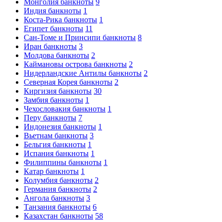
Монголия банкноты
9
Индия банкноты
1
Коста-Рика банкноты
1
Египет банкноты
11
Сан-Томе и Принсипи банкноты
8
Иран банкноты
3
Молдова банкноты
2
Каймановы острова банкноты
2
Нидерландские Антилы банкноты
2
Северная Корея банкноты
2
Киргизия банкноты
30
Замбия банкноты
1
Чехословакия банкноты
1
Перу банкноты
7
Индонезия банкноты
1
Вьетнам банкноты
3
Бельгия банкноты
1
Испания банкноты
1
Филиппины банкноты
1
Катар банкноты
1
Колумбия банкноты
2
Германия банкноты
2
Ангола банкноты
3
Танзания банкноты
6
Казахстан банкноты
58