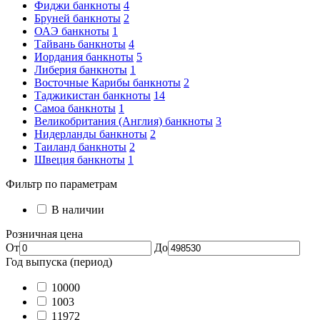
Фиджи банкноты
4
Бруней банкноты
2
ОАЭ банкноты
1
Тайвань банкноты
4
Иордания банкноты
5
Либерия банкноты
1
Восточные Карибы банкноты
2
Таджикистан банкноты
14
Самоа банкноты
1
Великобритания (Англия) банкноты
3
Нидерланды банкноты
2
Таиланд банкноты
2
Швеция банкноты
1
Фильтр по параметрам
В наличии
Розничная цена
От
До
Год выпуска (период)
10000
1003
11972