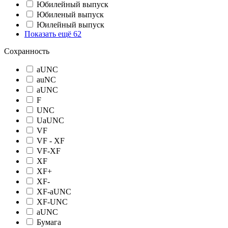
Юбилейный выпуск
Юбиленый выпуск
Юилейный выпуск
Показать ещё 62
Сохранность
aUNC
auNC
aUNС
F
UNC
UаUNC
VF
VF - XF
VF-XF
XF
XF+
XF-
XF-aUNC
XF-UNC
аUNC
Бумага