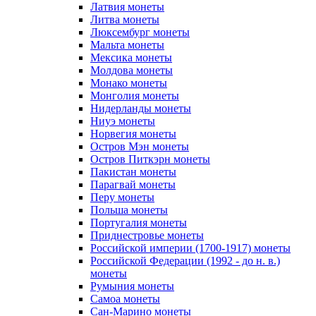
Латвия монеты
Литва монеты
Люксембург монеты
Мальта монеты
Мексика монеты
Молдова монеты
Монако монеты
Монголия монеты
Нидерланды монеты
Ниуэ монеты
Норвегия монеты
Остров Мэн монеты
Остров Питкэрн монеты
Пакистан монеты
Парагвай монеты
Перу монеты
Польша монеты
Португалия монеты
Приднестровье монеты
Российской империи (1700-1917) монеты
Российской Федерации (1992 - до н. в.)
монеты
Румыния монеты
Самоа монеты
Сан-Марино монеты