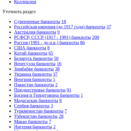
Коллекции
Уточнить раздел
Сувенирные банкноты
18
Российская империя (до 1917 года) банкноты
37
Австралия банкноты
9
РСФСР, СССР (1917 - 1991) банкноты
200
Россия (1991 - до н.в.) банкноты
86
США банкноты
8
Китай банкноты
65
Беларусь банкноты
50
Венесуэла банкноты
16
Зимбабве банкноты
38
Украина банкноты
37
Венгрия банкноты
1
Пакистан банкноты
2
Приднестровье банкноты
91
Босния и Герцеговина банкноты
1
Мадагаскар банкноты
8
Сербия банкноты
3
Туркменистан банкноты
7
Узбекистан банкноты
28
Макао банкноты
7
Нигерия банкноты
2