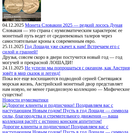
04.12.2025
Монета Словакии 2025 — редкий лосось Дуная
Словакия — это страна с нумизматическим характером: ее
монетный путь ведет от средневековых талеров через
самостоятельные кроны к современным евро.
25.11.2025
Год Лошади уже скачет к нам! Встречаем его с
силой и грацией!
Друзья, совсем скоро в двери постучится новый год — год
могучей и прекрасной ЛОШАДИ!
24.11.2025
Не успели мы попрощаться с океаном, как Австрия
зовёт в мир сказок и легенд!
Пока все еще восхищаются подводной серией Светящаяся
морская жизнь, Австрийский монетный двор представляет
нам новую, не менее грандиозную коллекцию — Мифические
существа!
Новости нумизматики
Дорогие клиенты и подписчики! Поздравляем вас с
наступающим Новым годом! Пусть в год Лошади — символа