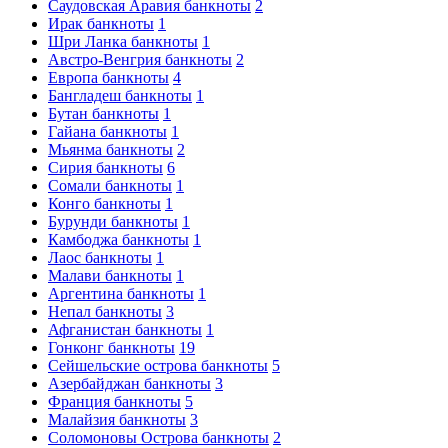
Саудовская Аравия банкноты
2
Ирак банкноты
1
Шри Ланка банкноты
1
Австро-Венгрия банкноты
2
Европа банкноты
4
Бангладеш банкноты
1
Бутан банкноты
1
Гайана банкноты
1
Мьянма банкноты
2
Сирия банкноты
6
Сомали банкноты
1
Конго банкноты
1
Бурунди банкноты
1
Камбоджа банкноты
1
Лаос банкноты
1
Малави банкноты
1
Аргентина банкноты
1
Непал банкноты
3
Афганистан банкноты
1
Гонконг банкноты
19
Сейшельские острова банкноты
5
Азербайджан банкноты
3
Франция банкноты
5
Малайзия банкноты
3
Соломоновы Острова банкноты
2