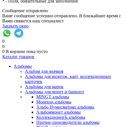
*
- Поля, обязательные для заполнения
Сообщение отправлено
Ваше сообщение успешно отправлено. В ближайшее время с
Вами свяжется наш специалист
Закрыть окно
0
0
0
В корзине
пока пусто
Каталог товаров
Альбомы
Альбом для значков
Альбомы для визиток, карт, коллекционных
карточек
Альбомы для марок
Альбомы для монет и банкнот
MINGT альбомы
Monetoss альбомы
Альбо Нумисматико альбомы
Альбоммонет альбомы
КоллекционерЪ альбомы
Прочие производители альбомы