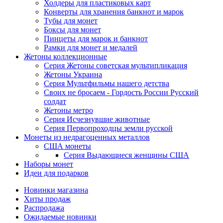
Холдеры для пластиковых карт
Конверты для хранения банкнот и марок
Тубы для монет
Боксы для монет
Пинцеты для марок и банкнот
Рамки для монет и медалей
Жетоны коллекционные
Серия Жетоны советская мультипликация
Жетоны Украина
Серия Мультфильмы нашего детства
Своих не бросаем - Гордость России Русский
солдат
Жетоны метро
Серия Исчезнувшие животные
Серия Первопроходцы земли русской
Монеты из недрагоценных металлов
США монеты
Серия Выдающиеся женщины США
Наборы монет
Идеи для подарков
Новинки магазина
Хиты продаж
Распродажа
Ожидаемые новинки