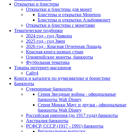
Открытки и блистеры
Открытки и блистеры для монет
Блистеры и открытки Monetoss
Блистеры и открытки Альбоммонет
Открытки и блистеры с монетами
Тематические подборки
2024 год - год Дракона
2025 год - год Змеи
2026 год - Красная Огненная Лошадь
Красная книга разных стран
Олимпийские монеты, банкноты
Футбольная тематика
Товары интернет-магазинов
Сайт4
Книги и каталоги по нумизматике и бонистике
Банкноты
Сувенирные банкноты
Серия Звездные войны - официальные
банкноты Walt Disney
Серия Микки Маус и друзья - официальные
банкноты Walt Disney
Российская империя (до 1917 года) банкноты
Австралия банкноты
РСФСР, СССР (1917 - 1991) банкноты
Региональные выпуски