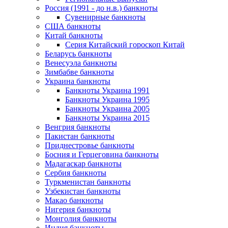
Россия (1991 - до н.в.) банкноты
Сувенирные банкноты
США банкноты
Китай банкноты
Серия Китайский гороскоп Китай
Беларусь банкноты
Венесуэла банкноты
Зимбабве банкноты
Украина банкноты
Банкноты Украина 1991
Банкноты Украина 1995
Банкноты Украина 2005
Банкноты Украина 2015
Венгрия банкноты
Пакистан банкноты
Приднестровье банкноты
Босния и Герцеговина банкноты
Мадагаскар банкноты
Сербия банкноты
Туркменистан банкноты
Узбекистан банкноты
Макао банкноты
Нигерия банкноты
Монголия банкноты
Индия банкноты