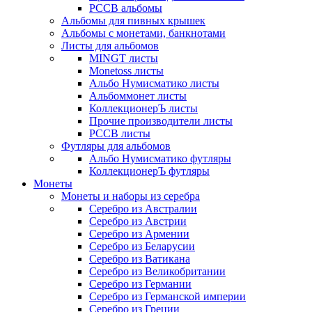
РССВ альбомы
Альбомы для пивных крышек
Альбомы с монетами, банкнотами
Листы для альбомов
MINGT листы
Monetoss листы
Альбо Нумисматико листы
Альбоммонет листы
КоллекционерЪ листы
Прочие производители листы
РССВ листы
Футляры для альбомов
Альбо Нумисматико футляры
КоллекционерЪ футляры
Монеты
Монеты и наборы из серебра
Серебро из Австралии
Серебро из Австрии
Серебро из Армении
Серебро из Беларусии
Серебро из Ватикана
Серебро из Великобритании
Серебро из Германии
Серебро из Германской империи
Серебро из Греции