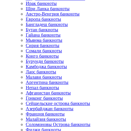
Ирак банкноты
Шри Ланка банкноты
Австро-Венгрия банкноты
Европа банкноты
Бангладеш банкноты
Бутан банкноты
Гайана банкноты
Мьянма банкноты
Сирия банкноты
Сомали банкноты
Конго банкноты
Бурунди банкноты
Камбоджа банкноты
Лаос банкноты
Малави банкноты
Аргентина банкноты
Непал банкноты
Афганистан банкноты
Гонконг банкноты
Сейшельские острова банкноты
Азербайджан банкноты
Франция банкноты
Малайзия банкноты
Соломоновы Острова банкноты
Фиджи банкноты