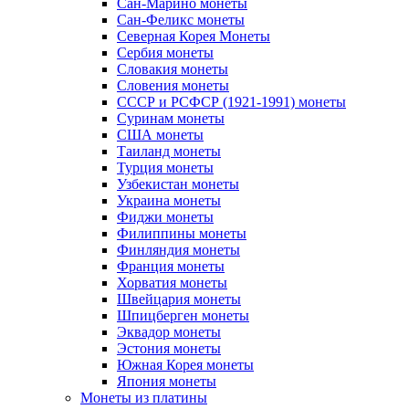
Сан-Марино монеты
Сан-Феликс монеты
Северная Корея Монеты
Сербия монеты
Словакия монеты
Словения монеты
СССР и РСФСР (1921-1991) монеты
Суринам монеты
США монеты
Таиланд монеты
Турция монеты
Узбекистан монеты
Украина монеты
Фиджи монеты
Филиппины монеты
Финляндия монеты
Франция монеты
Хорватия монеты
Швейцария монеты
Шпицберген монеты
Эквадор монеты
Эстония монеты
Южная Корея монеты
Япония монеты
Монеты из платины