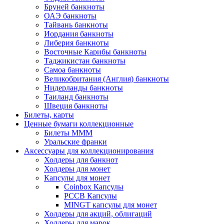
Бруней банкноты
ОАЭ банкноты
Тайвань банкноты
Иордания банкноты
Либерия банкноты
Восточные Карибы банкноты
Таджикистан банкноты
Самоа банкноты
Великобритания (Англия) банкноты
Нидерланды банкноты
Таиланд банкноты
Швеция банкноты
Билеты, карты
Ценные бумаги коллекционные
Билеты МММ
Уральские франки
Аксессуары для коллекционирования
Холдеры для банкнот
Холдеры для монет
Капсулы для монет
Coinbox Капсулы
РССВ Капсулы
MINGT капсулы для монет
Холдеры для акций, облигаций
Холдеры для марок