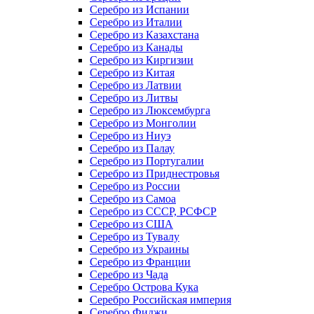
Серебро из Испании
Серебро из Италии
Серебро из Казахстана
Серебро из Канады
Серебро из Киргизии
Серебро из Китая
Серебро из Латвии
Серебро из Литвы
Серебро из Люксембурга
Серебро из Монголии
Серебро из Ниуэ
Серебро из Палау
Серебро из Португалии
Серебро из Приднестровья
Серебро из России
Серебро из Самоа
Серебро из СССР, РСФСР
Серебро из США
Серебро из Тувалу
Серебро из Украины
Серебро из Франции
Серебро из Чада
Серебро Острова Кука
Серебро Российская империя
Серебро Фиджи