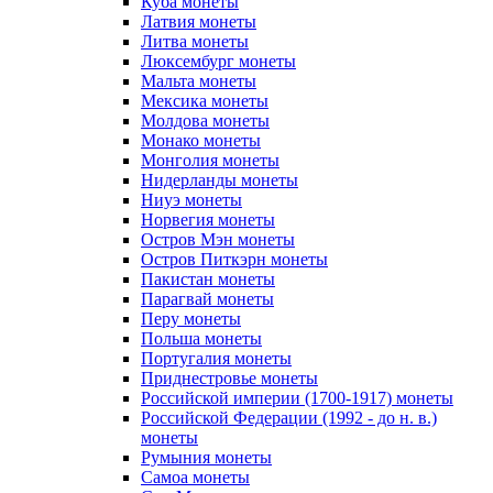
Куба монеты
Латвия монеты
Литва монеты
Люксембург монеты
Мальта монеты
Мексика монеты
Молдова монеты
Монако монеты
Монголия монеты
Нидерланды монеты
Ниуэ монеты
Норвегия монеты
Остров Мэн монеты
Остров Питкэрн монеты
Пакистан монеты
Парагвай монеты
Перу монеты
Польша монеты
Португалия монеты
Приднестровье монеты
Российской империи (1700-1917) монеты
Российской Федерации (1992 - до н. в.)
монеты
Румыния монеты
Самоа монеты