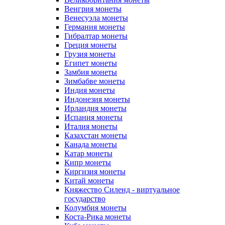
Венгрия монеты
Венесуэла монеты
Германия монеты
Гибралтар монеты
Греция монеты
Грузия монеты
Египет монеты
Замбия монеты
Зимбабве монеты
Индия монеты
Индонезия монеты
Ирландия монеты
Испания монеты
Италия монеты
Казахстан монеты
Канада монеты
Катар монеты
Кипр монеты
Киргизия монеты
Китай монеты
Княжество Силенд - виртуальное
государство
Колумбия монеты
Коста-Рика монеты