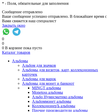
*
- Поля, обязательные для заполнения
Сообщение отправлено
Ваше сообщение успешно отправлено. В ближайшее время с
Вами свяжется наш специалист
Закрыть окно
0
0
0
В корзине
пока пусто
Каталог товаров
Альбомы
Альбом для значков
Альбомы для визиток, карт, коллекционных
карточек
Альбомы для марок
Альбомы для монет и банкнот
MINGT альбомы
Monetoss альбомы
Альбо Нумисматико альбомы
Альбоммонет альбомы
КоллекционерЪ альбомы
Прочие производители альбомы