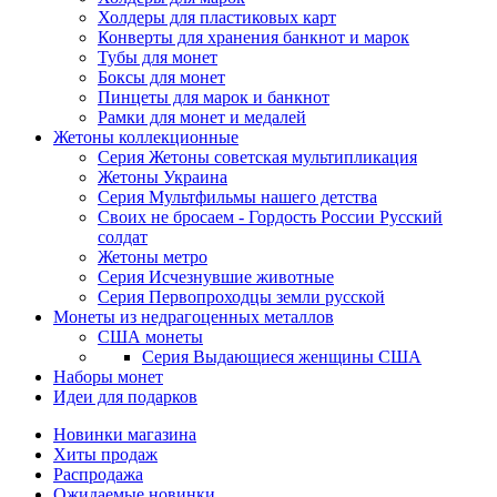
Холдеры для пластиковых карт
Конверты для хранения банкнот и марок
Тубы для монет
Боксы для монет
Пинцеты для марок и банкнот
Рамки для монет и медалей
Жетоны коллекционные
Серия Жетоны советская мультипликация
Жетоны Украина
Серия Мультфильмы нашего детства
Своих не бросаем - Гордость России Русский
солдат
Жетоны метро
Серия Исчезнувшие животные
Серия Первопроходцы земли русской
Монеты из недрагоценных металлов
США монеты
Серия Выдающиеся женщины США
Наборы монет
Идеи для подарков
Новинки магазина
Хиты продаж
Распродажа
Ожидаемые новинки