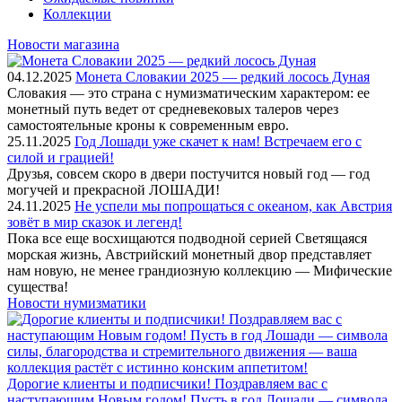
Коллекции
Новости магазина
04.12.2025
Монета Словакии 2025 — редкий лосось Дуная
Словакия — это страна с нумизматическим характером: ее
монетный путь ведет от средневековых талеров через
самостоятельные кроны к современным евро.
25.11.2025
Год Лошади уже скачет к нам! Встречаем его с
силой и грацией!
Друзья, совсем скоро в двери постучится новый год — год
могучей и прекрасной ЛОШАДИ!
24.11.2025
Не успели мы попрощаться с океаном, как Австрия
зовёт в мир сказок и легенд!
Пока все еще восхищаются подводной серией Светящаяся
морская жизнь, Австрийский монетный двор представляет
нам новую, не менее грандиозную коллекцию — Мифические
существа!
Новости нумизматики
Дорогие клиенты и подписчики! Поздравляем вас с
наступающим Новым годом! Пусть в год Лошади — символа