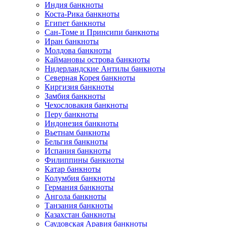
Индия банкноты
Коста-Рика банкноты
Египет банкноты
Сан-Томе и Принсипи банкноты
Иран банкноты
Молдова банкноты
Каймановы острова банкноты
Нидерландские Антилы банкноты
Северная Корея банкноты
Киргизия банкноты
Замбия банкноты
Чехословакия банкноты
Перу банкноты
Индонезия банкноты
Вьетнам банкноты
Бельгия банкноты
Испания банкноты
Филиппины банкноты
Катар банкноты
Колумбия банкноты
Германия банкноты
Ангола банкноты
Танзания банкноты
Казахстан банкноты
Саудовская Аравия банкноты