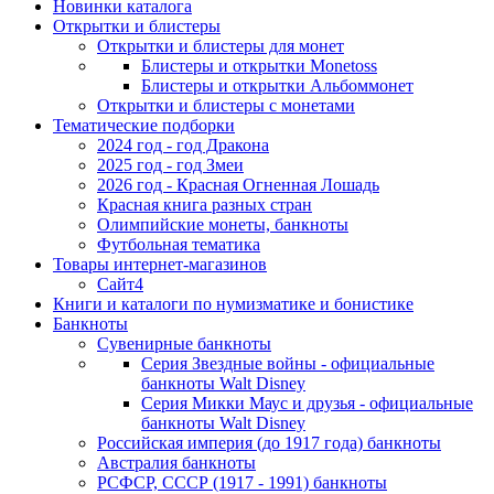
Новинки каталога
Открытки и блистеры
Открытки и блистеры для монет
Блистеры и открытки Monetoss
Блистеры и открытки Альбоммонет
Открытки и блистеры с монетами
Тематические подборки
2024 год - год Дракона
2025 год - год Змеи
2026 год - Красная Огненная Лошадь
Красная книга разных стран
Олимпийские монеты, банкноты
Футбольная тематика
Товары интернет-магазинов
Сайт4
Книги и каталоги по нумизматике и бонистике
Банкноты
Сувенирные банкноты
Серия Звездные войны - официальные
банкноты Walt Disney
Серия Микки Маус и друзья - официальные
банкноты Walt Disney
Российская империя (до 1917 года) банкноты
Австралия банкноты
РСФСР, СССР (1917 - 1991) банкноты