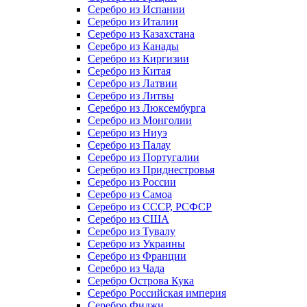
Серебро из Испании
Серебро из Италии
Серебро из Казахстана
Серебро из Канады
Серебро из Киргизии
Серебро из Китая
Серебро из Латвии
Серебро из Литвы
Серебро из Люксембурга
Серебро из Монголии
Серебро из Ниуэ
Серебро из Палау
Серебро из Португалии
Серебро из Приднестровья
Серебро из России
Серебро из Самоа
Серебро из СССР, РСФСР
Серебро из США
Серебро из Тувалу
Серебро из Украины
Серебро из Франции
Серебро из Чада
Серебро Острова Кука
Серебро Российская империя
Серебро Фиджи