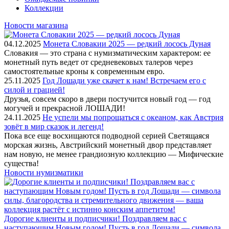
Коллекции
Новости магазина
04.12.2025
Монета Словакии 2025 — редкий лосось Дуная
Словакия — это страна с нумизматическим характером: ее
монетный путь ведет от средневековых талеров через
самостоятельные кроны к современным евро.
25.11.2025
Год Лошади уже скачет к нам! Встречаем его с
силой и грацией!
Друзья, совсем скоро в двери постучится новый год — год
могучей и прекрасной ЛОШАДИ!
24.11.2025
Не успели мы попрощаться с океаном, как Австрия
зовёт в мир сказок и легенд!
Пока все еще восхищаются подводной серией Светящаяся
морская жизнь, Австрийский монетный двор представляет
нам новую, не менее грандиозную коллекцию — Мифические
существа!
Новости нумизматики
Дорогие клиенты и подписчики! Поздравляем вас с
наступающим Новым годом! Пусть в год Лошади — символа