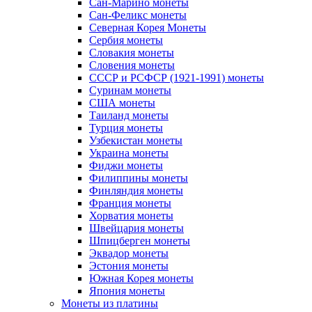
Сан-Марино монеты
Сан-Феликс монеты
Северная Корея Монеты
Сербия монеты
Словакия монеты
Словения монеты
СССР и РСФСР (1921-1991) монеты
Суринам монеты
США монеты
Таиланд монеты
Турция монеты
Узбекистан монеты
Украина монеты
Фиджи монеты
Филиппины монеты
Финляндия монеты
Франция монеты
Хорватия монеты
Швейцария монеты
Шпицберген монеты
Эквадор монеты
Эстония монеты
Южная Корея монеты
Япония монеты
Монеты из платины