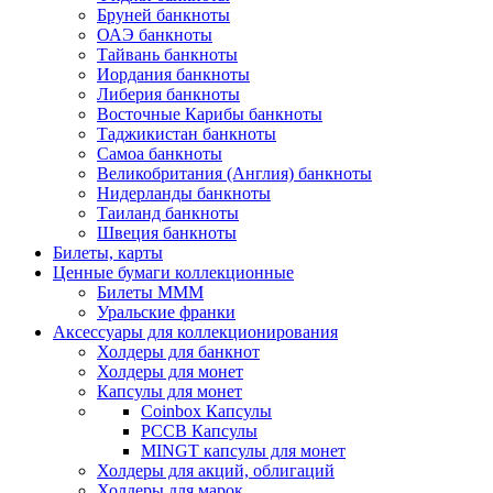
Бруней банкноты
ОАЭ банкноты
Тайвань банкноты
Иордания банкноты
Либерия банкноты
Восточные Карибы банкноты
Таджикистан банкноты
Самоа банкноты
Великобритания (Англия) банкноты
Нидерланды банкноты
Таиланд банкноты
Швеция банкноты
Билеты, карты
Ценные бумаги коллекционные
Билеты МММ
Уральские франки
Аксессуары для коллекционирования
Холдеры для банкнот
Холдеры для монет
Капсулы для монет
Coinbox Капсулы
РССВ Капсулы
MINGT капсулы для монет
Холдеры для акций, облигаций
Холдеры для марок