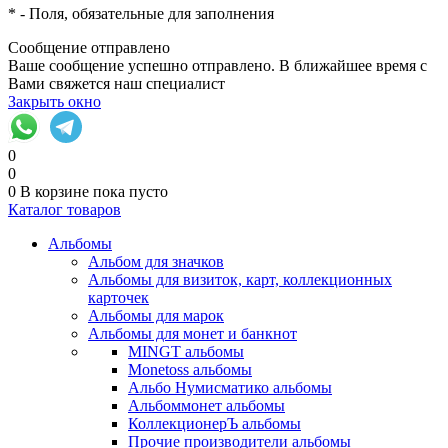
*
- Поля, обязательные для заполнения
Сообщение отправлено
Ваше сообщение успешно отправлено. В ближайшее время с
Вами свяжется наш специалист
Закрыть окно
0
0
0
В корзине
пока пусто
Каталог товаров
Альбомы
Альбом для значков
Альбомы для визиток, карт, коллекционных
карточек
Альбомы для марок
Альбомы для монет и банкнот
MINGT альбомы
Monetoss альбомы
Альбо Нумисматико альбомы
Альбоммонет альбомы
КоллекционерЪ альбомы
Прочие производители альбомы