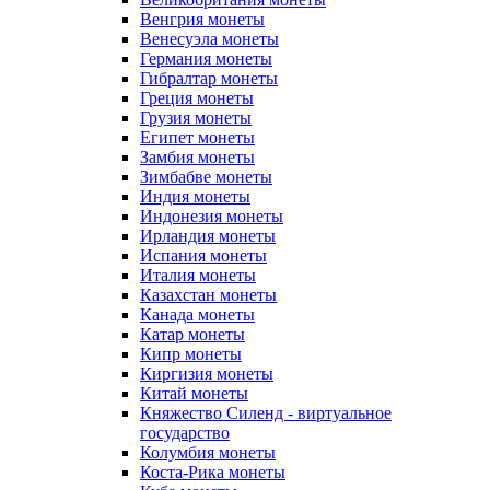
Венгрия монеты
Венесуэла монеты
Германия монеты
Гибралтар монеты
Греция монеты
Грузия монеты
Египет монеты
Замбия монеты
Зимбабве монеты
Индия монеты
Индонезия монеты
Ирландия монеты
Испания монеты
Италия монеты
Казахстан монеты
Канада монеты
Катар монеты
Кипр монеты
Киргизия монеты
Китай монеты
Княжество Силенд - виртуальное
государство
Колумбия монеты
Коста-Рика монеты