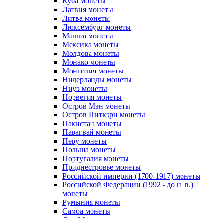
Куба монеты
Латвия монеты
Литва монеты
Люксембург монеты
Мальта монеты
Мексика монеты
Молдова монеты
Монако монеты
Монголия монеты
Нидерланды монеты
Ниуэ монеты
Норвегия монеты
Остров Мэн монеты
Остров Питкэрн монеты
Пакистан монеты
Парагвай монеты
Перу монеты
Польша монеты
Португалия монеты
Приднестровье монеты
Российской империи (1700-1917) монеты
Российской Федерации (1992 - до н. в.)
монеты
Румыния монеты
Самоа монеты