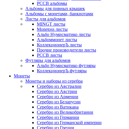
РССВ альбомы
Альбомы для пивных крышек
Альбомы с монетами, банкнотами
Листы для альбомов
MINGT листы
Monetoss листы
Альбо Нумисматико листы
Альбоммонет листы
КоллекционерЪ листы
Прочие производители листы
РССВ листы
Футляры для альбомов
Альбо Нумисматико футляры
КоллекционерЪ футляры
Монеты
Монеты и наборы из серебра
Серебро из Австралии
Серебро из Австрии
Серебро из Армении
Серебро из Беларусии
Серебро из Ватикана
Серебро из Великобритании
Серебро из Германии
Серебро из Германской империи
Серебро из Греции