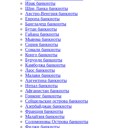
Ирак банкноты
Шри Ланка банкноты
Австро-Венгрия банкноты
Европа банкноты
Бангладеш банкноты
Бутан банкноты
Гайана банкноты
Мьянма банкноты
Сирия банкноты
Сомали банкноты
Конго банкноты
Бурунди банкноты
Камбоджа банкноты
Лаос банкноты
Малави банкноты
Аргентина банкноты
Непал банкноты
Афганистан банкноты
Гонконг банкноты
Сейшельские острова банкноты
Азербайджан банкноты
Франция банкноты
Малайзия банкноты
Соломоновы Острова банкноты
Фиджи банкноты