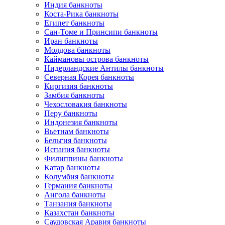
Индия банкноты
Коста-Рика банкноты
Египет банкноты
Сан-Томе и Принсипи банкноты
Иран банкноты
Молдова банкноты
Каймановы острова банкноты
Нидерландские Антилы банкноты
Северная Корея банкноты
Киргизия банкноты
Замбия банкноты
Чехословакия банкноты
Перу банкноты
Индонезия банкноты
Вьетнам банкноты
Бельгия банкноты
Испания банкноты
Филиппины банкноты
Катар банкноты
Колумбия банкноты
Германия банкноты
Ангола банкноты
Танзания банкноты
Казахстан банкноты
Саудовская Аравия банкноты