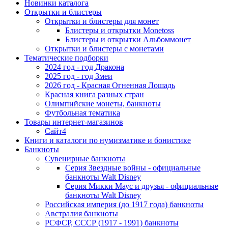
Новинки каталога
Открытки и блистеры
Открытки и блистеры для монет
Блистеры и открытки Monetoss
Блистеры и открытки Альбоммонет
Открытки и блистеры с монетами
Тематические подборки
2024 год - год Дракона
2025 год - год Змеи
2026 год - Красная Огненная Лошадь
Красная книга разных стран
Олимпийские монеты, банкноты
Футбольная тематика
Товары интернет-магазинов
Сайт4
Книги и каталоги по нумизматике и бонистике
Банкноты
Сувенирные банкноты
Серия Звездные войны - официальные
банкноты Walt Disney
Серия Микки Маус и друзья - официальные
банкноты Walt Disney
Российская империя (до 1917 года) банкноты
Австралия банкноты
РСФСР, СССР (1917 - 1991) банкноты