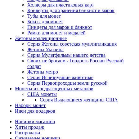
Холдеры для пластиковых карт
Конверты для хранения банкнот и марок
Тубы для монет
Боксы для монет
Пинцеты для марок и банкнот
Рамки для монет и медалей
Жетоны коллекционные
Серия Жетоны советская мультипликация
Жетоны Украина
Серия Мультфильмы нашего детства
Своих не бросаем - Гордость России Русский
солдат
Жетоны метро
Серия Исчезнувшие животные
Серия Первопроходцы земли русской
Монеты из недрагоценных металлов
США монеты
Серия Выдающиеся женщины США
Наборы монет
Идеи для подарков
Новинки магазина
Хиты продаж
Распродажа
Ожидаемые новинки