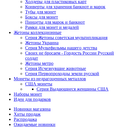
Холдеры для пластиковых карт
Конверты для хранения банкнот и марок
Тубы для монет
Боксы для монет
Пинцеты для марок и банкнот
Рамки для монет и медалей
Жетоны коллекционные
Серия Жетоны советская мультипликация
Жетоны Украина
Серия Мультфильмы нашего детства
Своих не бросаем - Гордость России Русский
солдат
Жетоны метро
Серия Исчезнувшие животные
Серия Первопроходцы земли русской
Монеты из недрагоценных металлов
США монеты
Серия Выдающиеся женщины США
Наборы монет
Идеи для подарков
Новинки магазина
Хиты продаж
Распродажа
Ожидаемые новинки