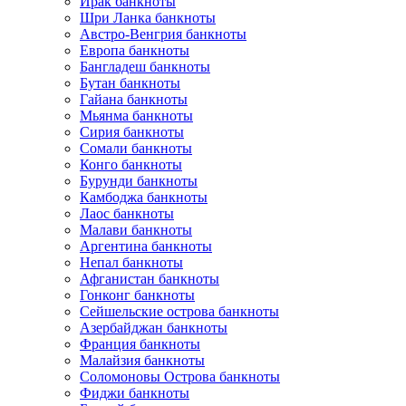
Ирак банкноты
Шри Ланка банкноты
Австро-Венгрия банкноты
Европа банкноты
Бангладеш банкноты
Бутан банкноты
Гайана банкноты
Мьянма банкноты
Сирия банкноты
Сомали банкноты
Конго банкноты
Бурунди банкноты
Камбоджа банкноты
Лаос банкноты
Малави банкноты
Аргентина банкноты
Непал банкноты
Афганистан банкноты
Гонконг банкноты
Сейшельские острова банкноты
Азербайджан банкноты
Франция банкноты
Малайзия банкноты
Соломоновы Острова банкноты
Фиджи банкноты