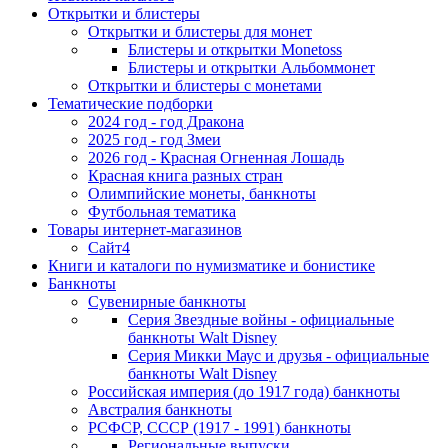
Открытки и блистеры
Открытки и блистеры для монет
Блистеры и открытки Monetoss
Блистеры и открытки Альбоммонет
Открытки и блистеры с монетами
Тематические подборки
2024 год - год Дракона
2025 год - год Змеи
2026 год - Красная Огненная Лошадь
Красная книга разных стран
Олимпийские монеты, банкноты
Футбольная тематика
Товары интернет-магазинов
Сайт4
Книги и каталоги по нумизматике и бонистике
Банкноты
Сувенирные банкноты
Серия Звездные войны - официальные
банкноты Walt Disney
Серия Микки Маус и друзья - официальные
банкноты Walt Disney
Российская империя (до 1917 года) банкноты
Австралия банкноты
РСФСР, СССР (1917 - 1991) банкноты
Региональные выпуски