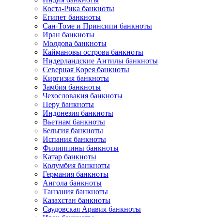
Коста-Рика банкноты
Египет банкноты
Сан-Томе и Принсипи банкноты
Иран банкноты
Молдова банкноты
Каймановы острова банкноты
Нидерландские Антилы банкноты
Северная Корея банкноты
Киргизия банкноты
Замбия банкноты
Чехословакия банкноты
Перу банкноты
Индонезия банкноты
Вьетнам банкноты
Бельгия банкноты
Испания банкноты
Филиппины банкноты
Катар банкноты
Колумбия банкноты
Германия банкноты
Ангола банкноты
Танзания банкноты
Казахстан банкноты
Саудовская Аравия банкноты