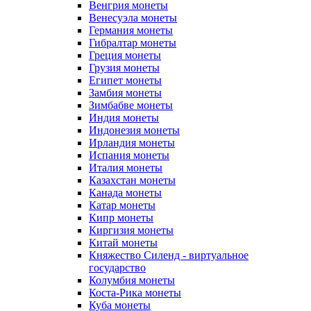
Венгрия монеты
Венесуэла монеты
Германия монеты
Гибралтар монеты
Греция монеты
Грузия монеты
Египет монеты
Замбия монеты
Зимбабве монеты
Индия монеты
Индонезия монеты
Ирландия монеты
Испания монеты
Италия монеты
Казахстан монеты
Канада монеты
Катар монеты
Кипр монеты
Киргизия монеты
Китай монеты
Княжество Силенд - виртуальное
государство
Колумбия монеты
Коста-Рика монеты
Куба монеты