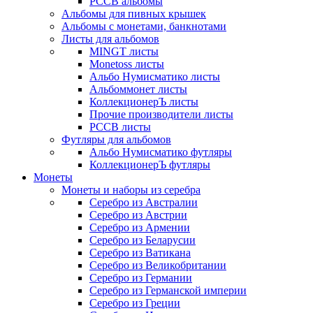
РССВ альбомы
Альбомы для пивных крышек
Альбомы с монетами, банкнотами
Листы для альбомов
MINGT листы
Monetoss листы
Альбо Нумисматико листы
Альбоммонет листы
КоллекционерЪ листы
Прочие производители листы
РССВ листы
Футляры для альбомов
Альбо Нумисматико футляры
КоллекционерЪ футляры
Монеты
Монеты и наборы из серебра
Серебро из Австралии
Серебро из Австрии
Серебро из Армении
Серебро из Беларусии
Серебро из Ватикана
Серебро из Великобритании
Серебро из Германии
Серебро из Германской империи
Серебро из Греции