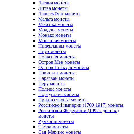
Латвия монеты
Литва монеты
Люксембург монеты
Мальта монеты
Мексика монеты
Молдова монеты
Монако монеты
Монголия монеты
Нидерланды монеты
Ниуэ монеты
Норвегия монеты
Остров Мэн монеты
Остров Питкэрн монеты
Пакистан монеты
Парагвай монеты
Перу монеты
Польша монеты
Португалия монеты
Приднестровье монеты
Российской империи (1700-1917) монеты
Российской Федерации (1992 - до н. в.)
монеты
Румыния монеты
Самоа монеты
Сан-Марино монеты