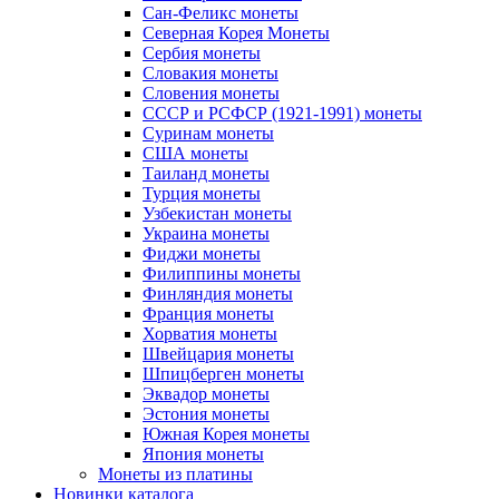
Сан-Феликс монеты
Северная Корея Монеты
Сербия монеты
Словакия монеты
Словения монеты
СССР и РСФСР (1921-1991) монеты
Суринам монеты
США монеты
Таиланд монеты
Турция монеты
Узбекистан монеты
Украина монеты
Фиджи монеты
Филиппины монеты
Финляндия монеты
Франция монеты
Хорватия монеты
Швейцария монеты
Шпицберген монеты
Эквадор монеты
Эстония монеты
Южная Корея монеты
Япония монеты
Монеты из платины
Новинки каталога