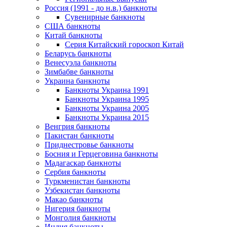
Россия (1991 - до н.в.) банкноты
Сувенирные банкноты
США банкноты
Китай банкноты
Серия Китайский гороскоп Китай
Беларусь банкноты
Венесуэла банкноты
Зимбабве банкноты
Украина банкноты
Банкноты Украина 1991
Банкноты Украина 1995
Банкноты Украина 2005
Банкноты Украина 2015
Венгрия банкноты
Пакистан банкноты
Приднестровье банкноты
Босния и Герцеговина банкноты
Мадагаскар банкноты
Сербия банкноты
Туркменистан банкноты
Узбекистан банкноты
Макао банкноты
Нигерия банкноты
Монголия банкноты
Индия банкноты