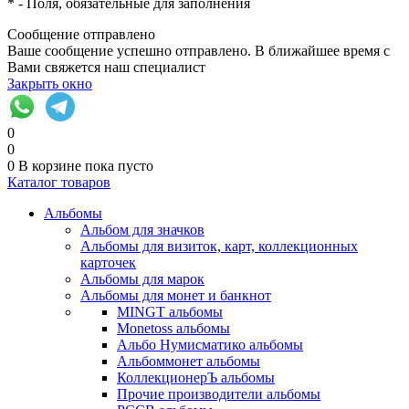
*
- Поля, обязательные для заполнения
Сообщение отправлено
Ваше сообщение успешно отправлено. В ближайшее время с
Вами свяжется наш специалист
Закрыть окно
0
0
0
В корзине
пока пусто
Каталог товаров
Альбомы
Альбом для значков
Альбомы для визиток, карт, коллекционных
карточек
Альбомы для марок
Альбомы для монет и банкнот
MINGT альбомы
Monetoss альбомы
Альбо Нумисматико альбомы
Альбоммонет альбомы
КоллекционерЪ альбомы
Прочие производители альбомы