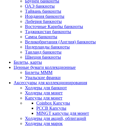
Бруней банкноты
ОАЭ банкноты
Тайвань банкноты
Иордания банкноты
Либерия банкноты
Восточные Карибы банкноты
Таджикистан банкноты
Самоа банкноты
Великобритания (Англия) банкноты
Нидерланды банкноты
Таиланд банкноты
Швеция банкноты
Билеты, карты
Ценные бумаги коллекционные
Билеты МММ
Уральские франки
Аксессуары для коллекционирования
Холдеры для банкнот
Холдеры для монет
Капсулы для монет
Coinbox Капсулы
РССВ Капсулы
MINGT капсулы для монет
Холдеры для акций, облигаций
Холдеры для марок