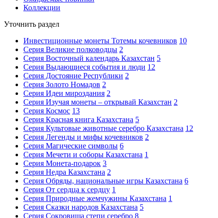
Коллекции
Уточнить раздел
Инвестиционные монеты Тотемы кочевников
10
Серия Великие полководцы
2
Серия Восточный календарь Казахстан
5
Серия Выдающиеся события и люди
12
Серия Достояние Республики
2
Серия Золото Номадов
2
Серия Идеи мироздания
2
Серия Изучая монеты – открывай Казахстан
2
Серия Космос
13
Серия Красная книга Казахстана
5
Серия Культовые животные серебро Казахстана
12
Серия Легенды и мифы кочевников
2
Серия Магические символы
6
Серия Мечети и соборы Казахстана
1
Серия Монета-подарок
3
Серия Недра Казахстана
2
Серия Обряды, национальные игры Казахстана
6
Серия От сердца к сердцу
1
Серия Природные жемчужины Казахстана
1
Серия Сказки народов Казахстана
5
Серия Сокровища степи серебро
8