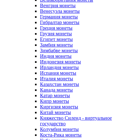
Венгрия монеты
Венесуэла монеты
Германия монеты
Гибралтар монеты
Греция монеты
Грузия монеты
Египет монеты
Замбия монеты
Зимбабве монеты
Индия монеты
Индонезия монеты
Ирландия монеты
Испания монеты
Италия монеты
Казахстан монеты
Канада монеты
Катар монеты
Кипр монеты
Киргизия монеты
Китай монеты
Княжество Силенд - виртуальное
государство
Колумбия монеты
Коста-Рика монеты