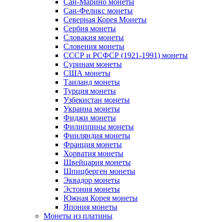
Сан-Марино монеты
Сан-Феликс монеты
Северная Корея Монеты
Сербия монеты
Словакия монеты
Словения монеты
СССР и РСФСР (1921-1991) монеты
Суринам монеты
США монеты
Таиланд монеты
Турция монеты
Узбекистан монеты
Украина монеты
Фиджи монеты
Филиппины монеты
Финляндия монеты
Франция монеты
Хорватия монеты
Швейцария монеты
Шпицберген монеты
Эквадор монеты
Эстония монеты
Южная Корея монеты
Япония монеты
Монеты из платины