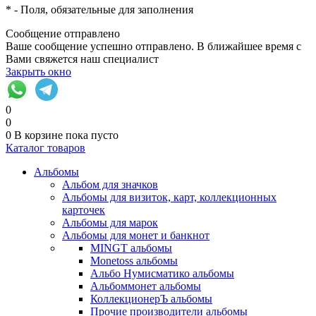
*
- Поля, обязательные для заполнения
Сообщение отправлено
Ваше сообщение успешно отправлено. В ближайшее время с
Вами свяжется наш специалист
Закрыть окно
0
0
0
В корзине
пока пусто
Каталог товаров
Альбомы
Альбом для значков
Альбомы для визиток, карт, коллекционных
карточек
Альбомы для марок
Альбомы для монет и банкнот
MINGT альбомы
Monetoss альбомы
Альбо Нумисматико альбомы
Альбоммонет альбомы
КоллекционерЪ альбомы
Прочие производители альбомы