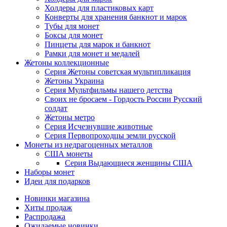
Холдеры для пластиковых карт
Конверты для хранения банкнот и марок
Тубы для монет
Боксы для монет
Пинцеты для марок и банкнот
Рамки для монет и медалей
Жетоны коллекционные
Серия Жетоны советская мультипликация
Жетоны Украина
Серия Мультфильмы нашего детства
Своих не бросаем - Гордость России Русский
солдат
Жетоны метро
Серия Исчезнувшие животные
Серия Первопроходцы земли русской
Монеты из недрагоценных металлов
США монеты
Серия Выдающиеся женщины США
Наборы монет
Идеи для подарков
Новинки магазина
Хиты продаж
Распродажа
Ожидаемые новинки