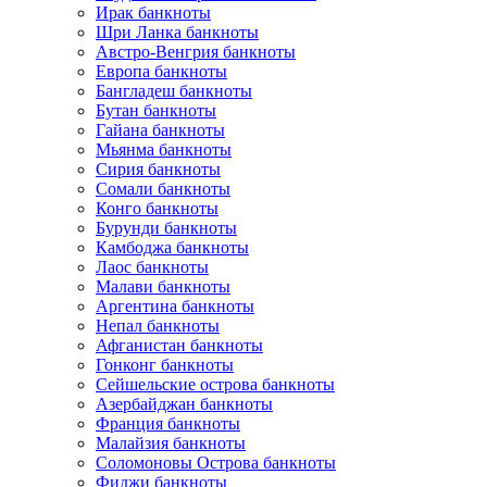
Ирак банкноты
Шри Ланка банкноты
Австро-Венгрия банкноты
Европа банкноты
Бангладеш банкноты
Бутан банкноты
Гайана банкноты
Мьянма банкноты
Сирия банкноты
Сомали банкноты
Конго банкноты
Бурунди банкноты
Камбоджа банкноты
Лаос банкноты
Малави банкноты
Аргентина банкноты
Непал банкноты
Афганистан банкноты
Гонконг банкноты
Сейшельские острова банкноты
Азербайджан банкноты
Франция банкноты
Малайзия банкноты
Соломоновы Острова банкноты
Фиджи банкноты