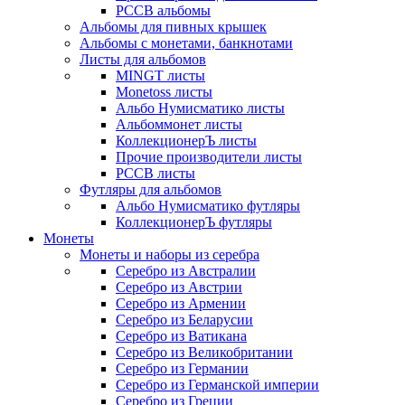
РССВ альбомы
Альбомы для пивных крышек
Альбомы с монетами, банкнотами
Листы для альбомов
MINGT листы
Monetoss листы
Альбо Нумисматико листы
Альбоммонет листы
КоллекционерЪ листы
Прочие производители листы
РССВ листы
Футляры для альбомов
Альбо Нумисматико футляры
КоллекционерЪ футляры
Монеты
Монеты и наборы из серебра
Серебро из Австралии
Серебро из Австрии
Серебро из Армении
Серебро из Беларусии
Серебро из Ватикана
Серебро из Великобритании
Серебро из Германии
Серебро из Германской империи
Серебро из Греции