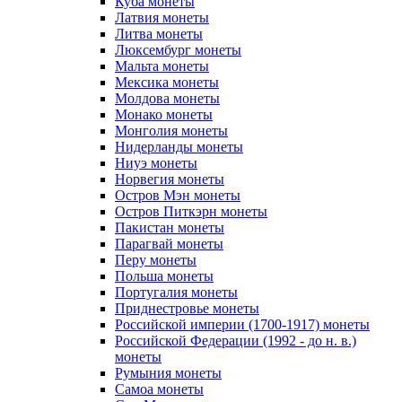
Куба монеты
Латвия монеты
Литва монеты
Люксембург монеты
Мальта монеты
Мексика монеты
Молдова монеты
Монако монеты
Монголия монеты
Нидерланды монеты
Ниуэ монеты
Норвегия монеты
Остров Мэн монеты
Остров Питкэрн монеты
Пакистан монеты
Парагвай монеты
Перу монеты
Польша монеты
Португалия монеты
Приднестровье монеты
Российской империи (1700-1917) монеты
Российской Федерации (1992 - до н. в.)
монеты
Румыния монеты
Самоа монеты