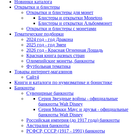
Новинки каталога
Открытки и блистеры
Открытки и блистеры для монет
Блистеры и открытки Monetoss
Блистеры и открытки Альбоммонет
Открытки и блистеры с монетами
Тематические подборки
2024 год - год Дракона
2025 год - год Змеи
2026 год - Красная Огненная Лошадь
Красная книга разных стран
Олимпийские монеты, банкноты
Футбольная тематика
Товары интернет-магазинов
Сайт4
Книги и каталоги по нумизматике и бонистике
Банкноты
Сувенирные банкноты
Серия Звездные войны - официальные
банкноты Walt Disney
Серия Микки Маус и друзья - официальные
банкноты Walt Disney
Российская империя (до 1917 года) банкноты
Австралия банкноты
РСФСР, СССР (1917 - 1991) банкноты