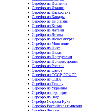
Серебро из Испании
Серебро из Италии
Серебро из Казахстана
Серебро из Канады
Серебро из Киргизии
Серебро из Китая
Серебро из Латвии
Серебро из Литвы
Серебро из Люксембурга
Серебро из Монголии
Серебро из Ниуэ
Серебро из Палау
Серебро из Португалии
Серебро из Приднестровья
Серебро из России
Серебро из Самоа
Серебро из СССР, РСФСР
Серебро из США
Серебро из Тувалу
Серебро из Украины
Серебро из Франции
Серебро из Чада
Серебро Острова Кука
Серебро Российская империя
Серебро Фиджи