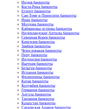
Индия банкноты
Коста-Рика банкноты
Египет банкноты
Сан-Томе и Принсипи банкноты
Иран банкноты
Молдова банкноты
Каймановы острова банкноты
Нидерландские Антилы банкноты
Северная Корея банкноты
Киргизия банкноты
Замбия банкноты
Чехословакия банкноты
Перу банкноты
Индонезия банкноты
Вьетнам банкноты
Бельгия банкноты
Испания банкноты
Филиппины банкноты
Катар банкноты
Колумбия банкноты
Германия банкноты
Ангола банкноты
Танзания банкноты
Казахстан банкноты
Саудовская Аравия банкноты