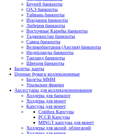
Бруней банкноты
ОАЭ банкноты
Тайвань банкноты
Иордания банкноты
Либерия банкноты
Восточные Карибы банкноты
Таджикистан банкноты
Самоа банкноты
Великобритания (Англия) банкноты
Нидерланды банкноты
Таиланд банкноты
Швеция банкноты
Билеты, карты
Ценные бумаги коллекционные
Билеты МММ
Уральские франки
Аксессуары для коллекционирования
Холдеры для банкнот
Холдеры для монет
Капсулы для монет
Coinbox Капсулы
РССВ Капсулы
MINGT капсулы для монет
Холдеры для акций, облигаций
Холдеры для марок