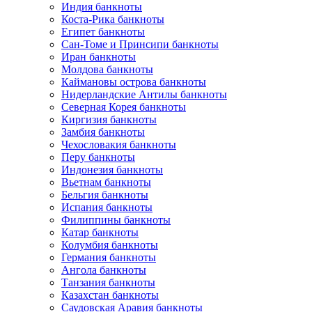
Индия банкноты
Коста-Рика банкноты
Египет банкноты
Сан-Томе и Принсипи банкноты
Иран банкноты
Молдова банкноты
Каймановы острова банкноты
Нидерландские Антилы банкноты
Северная Корея банкноты
Киргизия банкноты
Замбия банкноты
Чехословакия банкноты
Перу банкноты
Индонезия банкноты
Вьетнам банкноты
Бельгия банкноты
Испания банкноты
Филиппины банкноты
Катар банкноты
Колумбия банкноты
Германия банкноты
Ангола банкноты
Танзания банкноты
Казахстан банкноты
Саудовская Аравия банкноты