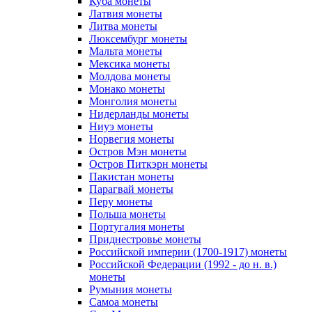
Куба монеты
Латвия монеты
Литва монеты
Люксембург монеты
Мальта монеты
Мексика монеты
Молдова монеты
Монако монеты
Монголия монеты
Нидерланды монеты
Ниуэ монеты
Норвегия монеты
Остров Мэн монеты
Остров Питкэрн монеты
Пакистан монеты
Парагвай монеты
Перу монеты
Польша монеты
Португалия монеты
Приднестровье монеты
Российской империи (1700-1917) монеты
Российской Федерации (1992 - до н. в.)
монеты
Румыния монеты
Самоа монеты