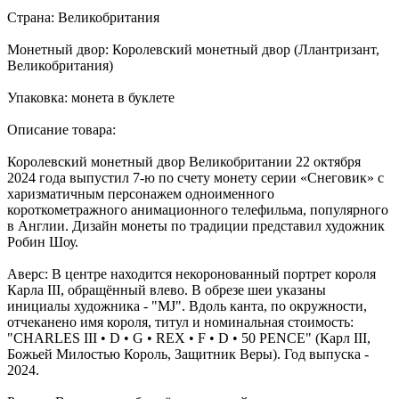
Страна: Великобритания
Монетный двор: Королевский монетный двор (Ллантризант,
Великобритания)
Упаковка: монета в буклете
Описание товара:
Королевский монетный двор Великобритании 22 октября
2024 года выпустил 7-ю по счету монету серии «Снеговик» с
харизматичным персонажем одноименного
короткометражного анимационного телефильма, популярного
в Англии. Дизайн монеты по традиции представил художник
Робин Шоу.
Аверс: В центре находится некоронованный портрет короля
Карла III, обращённый влево. В обрезе шеи указаны
инициалы художника - "MJ". Вдоль канта, по окружности,
отчеканено имя короля, титул и номинальная стоимость:
"CHARLES III • D • G • REX • F • D • 50 PENCE" (Карл III,
Божьей Милостью Король, Защитник Веры). Год выпуска -
2024.