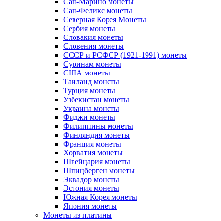
Сан-Марино монеты
Сан-Феликс монеты
Северная Корея Монеты
Сербия монеты
Словакия монеты
Словения монеты
СССР и РСФСР (1921-1991) монеты
Суринам монеты
США монеты
Таиланд монеты
Турция монеты
Узбекистан монеты
Украина монеты
Фиджи монеты
Филиппины монеты
Финляндия монеты
Франция монеты
Хорватия монеты
Швейцария монеты
Шпицберген монеты
Эквадор монеты
Эстония монеты
Южная Корея монеты
Япония монеты
Монеты из платины