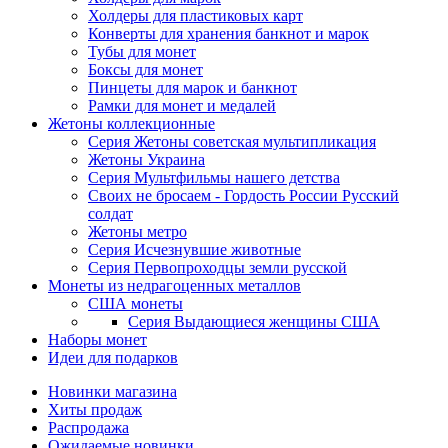
Холдеры для пластиковых карт
Конверты для хранения банкнот и марок
Тубы для монет
Боксы для монет
Пинцеты для марок и банкнот
Рамки для монет и медалей
Жетоны коллекционные
Серия Жетоны советская мультипликация
Жетоны Украина
Серия Мультфильмы нашего детства
Своих не бросаем - Гордость России Русский
солдат
Жетоны метро
Серия Исчезнувшие животные
Серия Первопроходцы земли русской
Монеты из недрагоценных металлов
США монеты
Серия Выдающиеся женщины США
Наборы монет
Идеи для подарков
Новинки магазина
Хиты продаж
Распродажа
Ожидаемые новинки