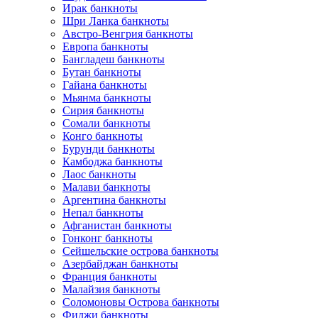
Ирак банкноты
Шри Ланка банкноты
Австро-Венгрия банкноты
Европа банкноты
Бангладеш банкноты
Бутан банкноты
Гайана банкноты
Мьянма банкноты
Сирия банкноты
Сомали банкноты
Конго банкноты
Бурунди банкноты
Камбоджа банкноты
Лаос банкноты
Малави банкноты
Аргентина банкноты
Непал банкноты
Афганистан банкноты
Гонконг банкноты
Сейшельские острова банкноты
Азербайджан банкноты
Франция банкноты
Малайзия банкноты
Соломоновы Острова банкноты
Фиджи банкноты