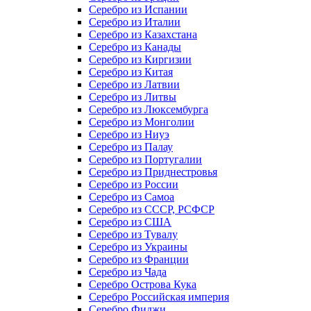
Серебро из Испании
Серебро из Италии
Серебро из Казахстана
Серебро из Канады
Серебро из Киргизии
Серебро из Китая
Серебро из Латвии
Серебро из Литвы
Серебро из Люксембурга
Серебро из Монголии
Серебро из Ниуэ
Серебро из Палау
Серебро из Португалии
Серебро из Приднестровья
Серебро из России
Серебро из Самоа
Серебро из СССР, РСФСР
Серебро из США
Серебро из Тувалу
Серебро из Украины
Серебро из Франции
Серебро из Чада
Серебро Острова Кука
Серебро Российская империя
Серебро Фиджи