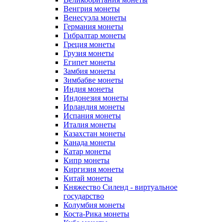
Венгрия монеты
Венесуэла монеты
Германия монеты
Гибралтар монеты
Греция монеты
Грузия монеты
Египет монеты
Замбия монеты
Зимбабве монеты
Индия монеты
Индонезия монеты
Ирландия монеты
Испания монеты
Италия монеты
Казахстан монеты
Канада монеты
Катар монеты
Кипр монеты
Киргизия монеты
Китай монеты
Княжество Силенд - виртуальное
государство
Колумбия монеты
Коста-Рика монеты