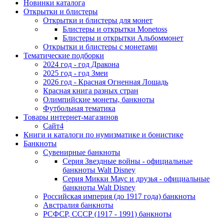
Новинки каталога
Открытки и блистеры
Открытки и блистеры для монет
Блистеры и открытки Monetoss
Блистеры и открытки Альбоммонет
Открытки и блистеры с монетами
Тематические подборки
2024 год - год Дракона
2025 год - год Змеи
2026 год - Красная Огненная Лошадь
Красная книга разных стран
Олимпийские монеты, банкноты
Футбольная тематика
Товары интернет-магазинов
Сайт4
Книги и каталоги по нумизматике и бонистике
Банкноты
Сувенирные банкноты
Серия Звездные войны - официальные
банкноты Walt Disney
Серия Микки Маус и друзья - официальные
банкноты Walt Disney
Российская империя (до 1917 года) банкноты
Австралия банкноты
РСФСР, СССР (1917 - 1991) банкноты