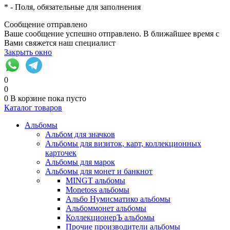
*
- Поля, обязательные для заполнения
Сообщение отправлено
Ваше сообщение успешно отправлено. В ближайшее время с
Вами свяжется наш специалист
Закрыть окно
0
0
0
В корзине
пока пусто
Каталог товаров
Альбомы
Альбом для значков
Альбомы для визиток, карт, коллекционных
карточек
Альбомы для марок
Альбомы для монет и банкнот
MINGT альбомы
Monetoss альбомы
Альбо Нумисматико альбомы
Альбоммонет альбомы
КоллекционерЪ альбомы
Прочие производители альбомы