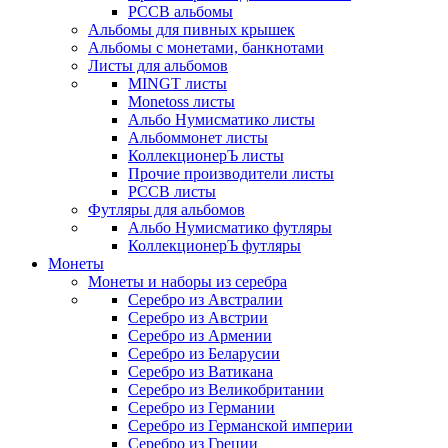
РССВ альбомы
Альбомы для пивных крышек
Альбомы с монетами, банкнотами
Листы для альбомов
MINGT листы
Monetoss листы
Альбо Нумисматико листы
Альбоммонет листы
КоллекционерЪ листы
Прочие производители листы
РССВ листы
Футляры для альбомов
Альбо Нумисматико футляры
КоллекционерЪ футляры
Монеты
Монеты и наборы из серебра
Серебро из Австралии
Серебро из Австрии
Серебро из Армении
Серебро из Беларусии
Серебро из Ватикана
Серебро из Великобритании
Серебро из Германии
Серебро из Германской империи
Серебро из Греции