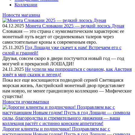
Коллекции
Новости магазина
04.12.2025
Монета Словакии 2025 — редкий лосось Дуная
Словакия — это страна с нумизматическим характером: ее
монетный путь ведет от средневековых талеров через
самостоятельные кроны к современным евро.
25.11.2025
Год Лошади уже скачет к нам! Встречаем его с
силой и грацией!
Друзья, совсем скоро в двери постучится новый год — год
могучей и прекрасной ЛОШАДИ!
24.11.2025
Не успели мы попрощаться с океаном, как Австрия
зовёт в мир сказок и легенд!
Пока все еще восхищаются подводной серией Светящаяся
морская жизнь, Австрийский монетный двор представляет
нам новую, не менее грандиозную коллекцию — Мифические
существа!
Новости нумизматики
Дорогие клиенты и подписчики! Поздравляем вас с
наступающим Новым годом! Пусть в год Лошади — символа