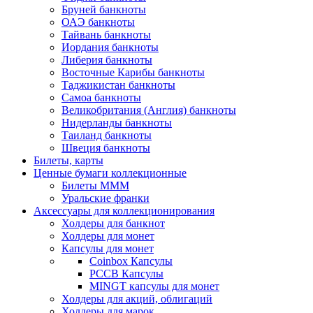
Бруней банкноты
ОАЭ банкноты
Тайвань банкноты
Иордания банкноты
Либерия банкноты
Восточные Карибы банкноты
Таджикистан банкноты
Самоа банкноты
Великобритания (Англия) банкноты
Нидерланды банкноты
Таиланд банкноты
Швеция банкноты
Билеты, карты
Ценные бумаги коллекционные
Билеты МММ
Уральские франки
Аксессуары для коллекционирования
Холдеры для банкнот
Холдеры для монет
Капсулы для монет
Coinbox Капсулы
РССВ Капсулы
MINGT капсулы для монет
Холдеры для акций, облигаций
Холдеры для марок