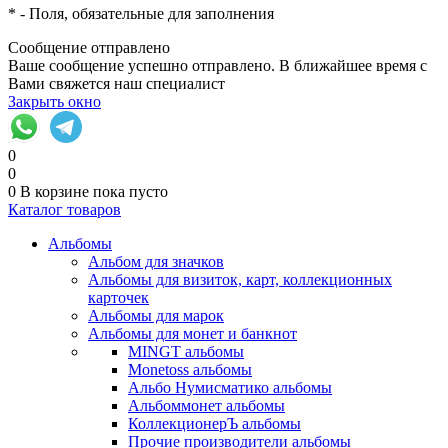
*
- Поля, обязательные для заполнения
Сообщение отправлено
Ваше сообщение успешно отправлено. В ближайшее время с
Вами свяжется наш специалист
Закрыть окно
0
0
0
В корзине
пока пусто
Каталог товаров
Альбомы
Альбом для значков
Альбомы для визиток, карт, коллекционных
карточек
Альбомы для марок
Альбомы для монет и банкнот
MINGT альбомы
Monetoss альбомы
Альбо Нумисматико альбомы
Альбоммонет альбомы
КоллекционерЪ альбомы
Прочие производители альбомы