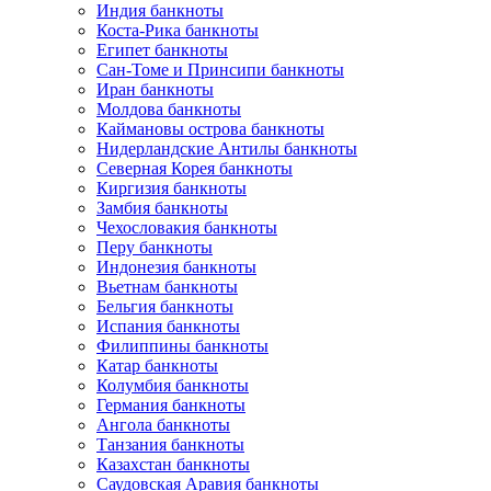
Индия банкноты
Коста-Рика банкноты
Египет банкноты
Сан-Томе и Принсипи банкноты
Иран банкноты
Молдова банкноты
Каймановы острова банкноты
Нидерландские Антилы банкноты
Северная Корея банкноты
Киргизия банкноты
Замбия банкноты
Чехословакия банкноты
Перу банкноты
Индонезия банкноты
Вьетнам банкноты
Бельгия банкноты
Испания банкноты
Филиппины банкноты
Катар банкноты
Колумбия банкноты
Германия банкноты
Ангола банкноты
Танзания банкноты
Казахстан банкноты
Саудовская Аравия банкноты