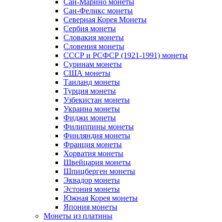
Сан-Марино монеты
Сан-Феликс монеты
Северная Корея Монеты
Сербия монеты
Словакия монеты
Словения монеты
СССР и РСФСР (1921-1991) монеты
Суринам монеты
США монеты
Таиланд монеты
Турция монеты
Узбекистан монеты
Украина монеты
Фиджи монеты
Филиппины монеты
Финляндия монеты
Франция монеты
Хорватия монеты
Швейцария монеты
Шпицберген монеты
Эквадор монеты
Эстония монеты
Южная Корея монеты
Япония монеты
Монеты из платины