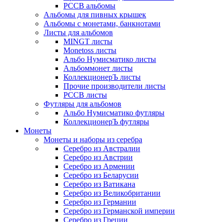
РССВ альбомы
Альбомы для пивных крышек
Альбомы с монетами, банкнотами
Листы для альбомов
MINGT листы
Monetoss листы
Альбо Нумисматико листы
Альбоммонет листы
КоллекционерЪ листы
Прочие производители листы
РССВ листы
Футляры для альбомов
Альбо Нумисматико футляры
КоллекционерЪ футляры
Монеты
Монеты и наборы из серебра
Серебро из Австралии
Серебро из Австрии
Серебро из Армении
Серебро из Беларусии
Серебро из Ватикана
Серебро из Великобритании
Серебро из Германии
Серебро из Германской империи
Серебро из Греции