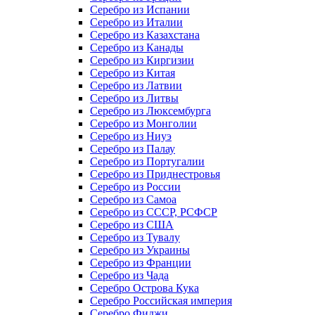
Серебро из Испании
Серебро из Италии
Серебро из Казахстана
Серебро из Канады
Серебро из Киргизии
Серебро из Китая
Серебро из Латвии
Серебро из Литвы
Серебро из Люксембурга
Серебро из Монголии
Серебро из Ниуэ
Серебро из Палау
Серебро из Португалии
Серебро из Приднестровья
Серебро из России
Серебро из Самоа
Серебро из СССР, РСФСР
Серебро из США
Серебро из Тувалу
Серебро из Украины
Серебро из Франции
Серебро из Чада
Серебро Острова Кука
Серебро Российская империя
Серебро Фиджи