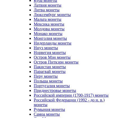
Куба монеты
Латвия монеты
Литва монеты
Люксембург монеты
Мальта монеты
Мексика монеты
Молдова монеты
Монако монеты
Монголия монеты
Нидерланды монеты
Ниуэ монеты
Норвегия монеты
Остров Мэн монеты
Остров Питкэрн монеты
Пакистан монеты
Парагвай монеты
Перу монеты
Польша монеты
Португалия монеты
Приднестровье монеты
Российской империи (1700-1917) монеты
Российской Федерации (1992 - до н. в.)
монеты
Румыния монеты
Самоа монеты