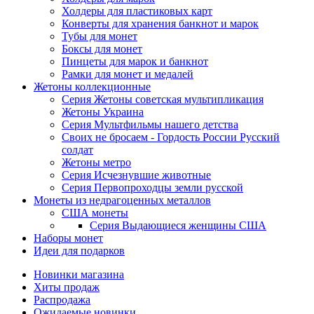
Холдеры для пластиковых карт
Конверты для хранения банкнот и марок
Тубы для монет
Боксы для монет
Пинцеты для марок и банкнот
Рамки для монет и медалей
Жетоны коллекционные
Серия Жетоны советская мультипликация
Жетоны Украина
Серия Мультфильмы нашего детства
Своих не бросаем - Гордость России Русский
солдат
Жетоны метро
Серия Исчезнувшие животные
Серия Первопроходцы земли русской
Монеты из недрагоценных металлов
США монеты
Серия Выдающиеся женщины США
Наборы монет
Идеи для подарков
Новинки магазина
Хиты продаж
Распродажа
Ожидаемые новинки