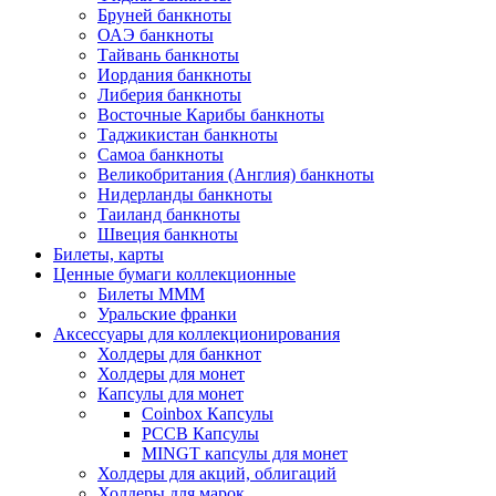
Бруней банкноты
ОАЭ банкноты
Тайвань банкноты
Иордания банкноты
Либерия банкноты
Восточные Карибы банкноты
Таджикистан банкноты
Самоа банкноты
Великобритания (Англия) банкноты
Нидерланды банкноты
Таиланд банкноты
Швеция банкноты
Билеты, карты
Ценные бумаги коллекционные
Билеты МММ
Уральские франки
Аксессуары для коллекционирования
Холдеры для банкнот
Холдеры для монет
Капсулы для монет
Coinbox Капсулы
РССВ Капсулы
MINGT капсулы для монет
Холдеры для акций, облигаций
Холдеры для марок