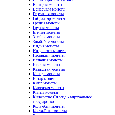
Венгрия монеты
Венесуэла монеты
Германия монеты
Гибралтар монеты
Греция монеты
Грузия монеты
Египет монеты
Замбия монеты
Зимбабве монеты
Индия монеты
Индонезия монеты
Ирландия монеты
Испания монеты
Италия монеты
Казахстан монеты
Канада монеты
Катар монеты
Кипр монеты
Киргизия монеты
Китай монеты
Княжество Силенд - виртуальное
государство
Колумбия монеты
Коста-Рика монеты