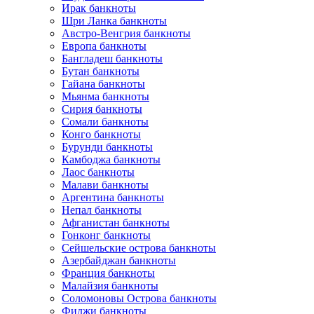
Ирак банкноты
Шри Ланка банкноты
Австро-Венгрия банкноты
Европа банкноты
Бангладеш банкноты
Бутан банкноты
Гайана банкноты
Мьянма банкноты
Сирия банкноты
Сомали банкноты
Конго банкноты
Бурунди банкноты
Камбоджа банкноты
Лаос банкноты
Малави банкноты
Аргентина банкноты
Непал банкноты
Афганистан банкноты
Гонконг банкноты
Сейшельские острова банкноты
Азербайджан банкноты
Франция банкноты
Малайзия банкноты
Соломоновы Острова банкноты
Фиджи банкноты