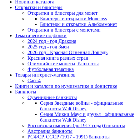
Новинки каталога
Открытки и блистеры
Открытки и блистеры для монет
Блистеры и открытки Monetoss
Блистеры и открытки Альбоммонет
Открытки и блистеры с монетами
Тематические подборки
2024 год - год Дракона
2025 год - год Змеи
2026 год - Красная Огненная Лошадь
Красная книга разных стран
Олимпийские монеты, банкноты
Футбольная тематика
Товары интернет-магазинов
Сайт4
Книги и каталоги по нумизматике и бонистике
Банкноты
Сувенирные банкноты
Серия Звездные войны - официальные
банкноты Walt Disney
Серия Микки Маус и друзья - официальные
банкноты Walt Disney
Российская империя (до 1917 года) банкноты
Австралия банкноты
РСФСР, СССР (1917 - 1991) банкноты