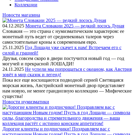
Коллекции
Новости магазина
04.12.2025
Монета Словакии 2025 — редкий лосось Дуная
Словакия — это страна с нумизматическим характером: ее
монетный путь ведет от средневековых талеров через
самостоятельные кроны к современным евро.
25.11.2025
Год Лошади уже скачет к нам! Встречаем его с
силой и грацией!
Друзья, совсем скоро в двери постучится новый год — год
могучей и прекрасной ЛОШАДИ!
24.11.2025
Не успели мы попрощаться с океаном, как Австрия
зовёт в мир сказок и легенд!
Пока все еще восхищаются подводной серией Светящаяся
морская жизнь, Австрийский монетный двор представляет
нам новую, не менее грандиозную коллекцию — Мифические
существа!
Новости нумизматики
Дорогие клиенты и подписчики! Поздравляем вас с
наступающим Новым годом! Пусть в год Лошади — символа