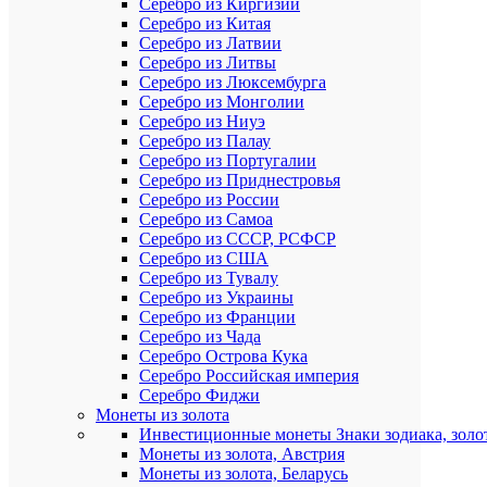
Серебро из Киргизии
Серебро из Китая
Серебро из Латвии
Серебро из Литвы
Серебро из Люксембурга
Серебро из Монголии
Серебро из Ниуэ
Серебро из Палау
Серебро из Португалии
Серебро из Приднестровья
Серебро из России
Серебро из Самоа
Серебро из СССР, РСФСР
Серебро из США
Серебро из Тувалу
Серебро из Украины
Серебро из Франции
Серебро из Чада
Серебро Острова Кука
Серебро Российская империя
Серебро Фиджи
Монеты из золота
Инвестиционные монеты Знаки зодиака, золо
Монеты из золота, Австрия
Монеты из золота, Беларусь