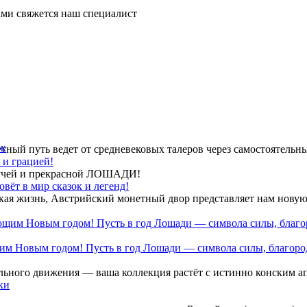
ми свяжется наш специалист
ек
тный путь ведет от средневековых талеров через самостоятельн
 и грацией!
огучей и прекрасной ЛОШАДИ!
вёт в мир сказок и легенд!
кая жизнь, Австрийский монетный двор представляет нам нову
им Новым годом! Пусть в год Лошади — символа силы, благород
льного движения — ваша коллекция растёт с истинно конским а