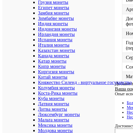
Грузия монеты
Египет монеты
Ар
Замбия монеты
Зимбабве монеты
До
Индия монеты
фо
Индонезия монеты
Но
Ирландия монеты
Испания монеты
Год
Италия монеты
(пе
Казахстан монеты
Канада монеты
Се
Катар монеты
Кипр монеты
Со
Киргизия монеты
Ма
Китай монеты
Княжество Силенд - виртуальное государство
Добавит
Колумбия монеты
Ваша оц
Коста-Рика монеты
Опыт исп
Куба монеты
Бол
Латвия монеты
Мен
Литва монеты
Нес
Люксембург монеты
Нес
Мальта монеты
Мексика монеты
Достоинст
Молдова монеты