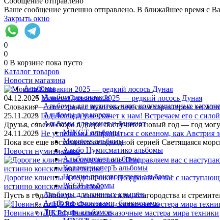
Сообщение отправлено
Ваше сообщение успешно отправлено. В ближайшее время с Ва
Закрыть окно
0
0
0
В корзине
пока пусто
Каталог товаров
Новости магазина
Альбомы
Альбом для значков
04.12.2025
Монета Словакии 2025 — редкий лосось Дуная
Альбомы для визиток, карт, коллекционных карточ
Словакия — это страна с нумизматическим характером: ее моне
Альбомы для марок
25.11.2025
Год Лошади уже скачет к нам! Встречаем его с силой
Альбомы для монет и банкнот
Друзья, совсем скоро в двери постучится новый год — год м
MINGT альбомы
24.11.2025
Не успели мы попрощаться с океаном, как Австрия зо
Monetoss альбомы
Пока все еще восхищаются подводной серией Светящаяся морс
Альбо Нумисматико альбомы
Новости нумизматики
Альбоммонет альбомы
КоллекционерЪ альбомы
Прочие производители альбомы
Дорогие клиенты и подписчики! Поздравляем вас с наступающ
РССВ альбомы
истинно конским аппетитом!
Альбомы для пивных крышек
Пусть в год Лошади — символа силы, благородства и стремите
Альбомы с монетами, банкнотами
Листы для альбомов
Новинка от ЦБ РФ Фиксики - сказочные мастера мира техники