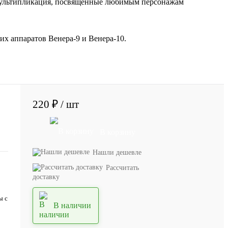
) мультипликация, посвященные любимым персонажам
х аппаратов Венера-9 и Венера-10.
220 ₽
/ шт
В корзину
Нашли дешевле
Рассчитать
доставку
ы с
В наличии