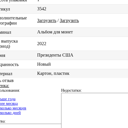
3542
тикул
полнительные
Загрузить
/
Загрузить
тографии
Альбом для монет
минал
 выпуска
2022
риод)
Президенты США
рия
Новый
хранность
Картон, пластик
териал
ь отзыв
енка:
ользования:
Недостатки:
ьше года
ее месяца
колько месяцев
колько дней
ва: