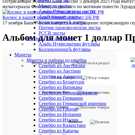
MINGT листы
Потрясающие новости! Банк России 5 декабря 2025 года выпу
Monetoss листы
мультсериала Фиксики, созданного по мотивам повести Эдуард
Альбо Нумисматико листы
Альбоммонет листы
Космос в ваших руках! Новый релиз от ЦБ РФ
КоллекционерЪ листы
17 ноября Банк России выпустил в обращение потрясающую се
Прочие производители листы
РССВ листы
Альбом для монет 1 доллар П
Футляры для альбомов
Альбо Нумисматико футляры
КоллекционерЪ футляры
Монеты
Монеты и наборы из серебра
Вернуться в раздел
Серебро из Австралии
Серебро из Австрии
Серебро из Армении
Обзор товара
Серебро из Беларусии
Серебро из Ватикана
Характеристики
Серебро из Великобритании
Серебро из Германии
Серебро из Германской империи
Похожие товары
Серебро из Греции
Серебро из Испании
Серебро из Италии
Наличие
Серебро из Казахстана
Серебро из Канады