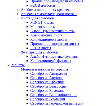
Прочие производители альбомы
РССВ альбомы
Альбомы для пивных крышек
Альбомы с монетами, банкнотами
Листы для альбомов
MINGT листы
Monetoss листы
Альбо Нумисматико листы
Альбоммонет листы
КоллекционерЪ листы
Прочие производители листы
РССВ листы
Футляры для альбомов
Альбо Нумисматико футляры
КоллекционерЪ футляры
Монеты
Монеты и наборы из серебра
Серебро из Австралии
Серебро из Австрии
Серебро из Армении
Серебро из Беларусии
Серебро из Ватикана
Серебро из Великобритании
Серебро из Германии
Серебро из Германской империи