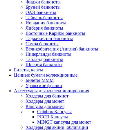
Фиджи банкноты
Бруней банкноты
ОАЭ банкноты
Тайвань банкноты
Иордания банкноты
Либерия банкноты
Восточные Карибы банкноты
Таджикистан банкноты
Самоа банкноты
Великобритания (Англия) банкноты
Нидерланды банкноты
Таиланд банкноты
Швеция банкноты
Билеты, карты
Ценные бумаги коллекционные
Билеты МММ
Уральские франки
Аксессуары для коллекционирования
Холдеры для банкнот
Холдеры для монет
Капсулы для монет
Coinbox Капсулы
РССВ Капсулы
MINGT капсулы для монет
Холдеры для акций, облигаций