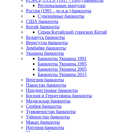
РСФСР, СССР (1917 - 1991) банкноты
Региональные выпуски
Россия (1991 - до н.в.) банкноты
Сувенирные банкноты
США банкноты
Китай банкноты
Серия Китайский гороскоп Китай
Беларусь банкноты
Венесуэла банкноты
Зимбабве банкноты
Украина банкноты
Банкноты Украина 1991
Банкноты Украина 1995
Банкноты Украина 2005
Банкноты Украина 2015
Венгрия банкноты
Пакистан банкноты
Приднестровье банкноты
Босния и Герцеговина банкноты
Мадагаскар банкноты
Сербия банкноты
Туркменистан банкноты
Узбекистан банкноты
Макао банкноты
Нигерия банкноты