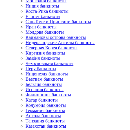
Монголия банкноты
Индия банкноты
Коста-Рика банкноты
Египет банкноты
Сан-Томе и Принсипи банкноты
Иран банкноты
Молдова банкноты
Каймановы острова банкноты
Нидерландские Антилы банкноты
Северная Корея банкноты
Киргизия банкноты
Замбия банкноты
Чехословакия банкноты
Перу банкноты
Индонезия банкноты
Вьетнам банкноты
Бельгия банкноты
Испания банкноты
Филиппины банкноты
Катар банкноты
Колумбия банкноты
Германия банкноты
Ангола банкноты
Танзания банкноты
Казахстан банкноты