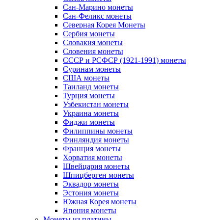
Сан-Марино монеты
Сан-Феликс монеты
Северная Корея Монеты
Сербия монеты
Словакия монеты
Словения монеты
СССР и РСФСР (1921-1991) монеты
Суринам монеты
США монеты
Таиланд монеты
Турция монеты
Узбекистан монеты
Украина монеты
Фиджи монеты
Филиппины монеты
Финляндия монеты
Франция монеты
Хорватия монеты
Швейцария монеты
Шпицберген монеты
Эквадор монеты
Эстония монеты
Южная Корея монеты
Япония монеты
Монеты из платины