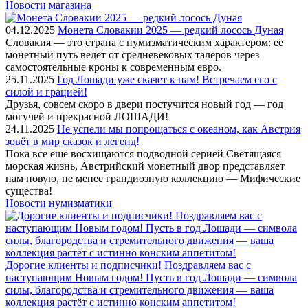
Новости магазина
04.12.2025
Монета Словакии 2025 — редкий лосось Дуная
Словакия — это страна с нумизматическим характером: ее
монетный путь ведет от средневековых талеров через
самостоятельные кроны к современным евро.
25.11.2025
Год Лошади уже скачет к нам! Встречаем его с
силой и грацией!
Друзья, совсем скоро в двери постучится новый год — год
могучей и прекрасной ЛОШАДИ!
24.11.2025
Не успели мы попрощаться с океаном, как Австрия
зовёт в мир сказок и легенд!
Пока все еще восхищаются подводной серией Светящаяся
морская жизнь, Австрийский монетный двор представляет
нам новую, не менее грандиозную коллекцию — Мифические
существа!
Новости нумизматики
Дорогие клиенты и подписчики! Поздравляем вас с
наступающим Новым годом! Пусть в год Лошади — символа
силы, благородства и стремительного движения — ваша
коллекция растёт с истинно конским аппетитом!