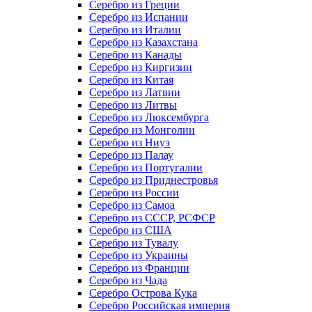
Серебро из Греции
Серебро из Испании
Серебро из Италии
Серебро из Казахстана
Серебро из Канады
Серебро из Киргизии
Серебро из Китая
Серебро из Латвии
Серебро из Литвы
Серебро из Люксембурга
Серебро из Монголии
Серебро из Ниуэ
Серебро из Палау
Серебро из Португалии
Серебро из Приднестровья
Серебро из России
Серебро из Самоа
Серебро из СССР, РСФСР
Серебро из США
Серебро из Тувалу
Серебро из Украины
Серебро из Франции
Серебро из Чада
Серебро Острова Кука
Серебро Российская империя