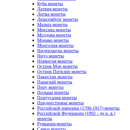
Куба монеты
Латвия монеты
Литва монеты
Люксембург монеты
Мальта монеты
Мексика монеты
Молдова монеты
Монако монеты
Монголия монеты
Нидерланды монеты
Ниуэ монеты
Норвегия монеты
Остров Мэн монеты
Остров Питкэрн монеты
Пакистан монеты
Парагвай монеты
Перу монеты
Польша монеты
Португалия монеты
Приднестровье монеты
Российской империи (1700-1917) монеты
Российской Федерации (1992 - до н. в.)
монеты
Румыния монеты
Самоа монеты