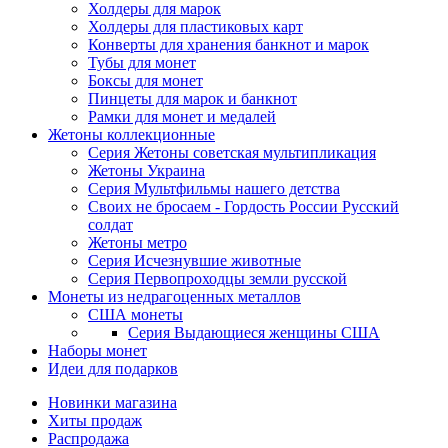
Холдеры для марок
Холдеры для пластиковых карт
Конверты для хранения банкнот и марок
Тубы для монет
Боксы для монет
Пинцеты для марок и банкнот
Рамки для монет и медалей
Жетоны коллекционные
Серия Жетоны советская мультипликация
Жетоны Украина
Серия Мультфильмы нашего детства
Своих не бросаем - Гордость России Русский
солдат
Жетоны метро
Серия Исчезнувшие животные
Серия Первопроходцы земли русской
Монеты из недрагоценных металлов
США монеты
Серия Выдающиеся женщины США
Наборы монет
Идеи для подарков
Новинки магазина
Хиты продаж
Распродажа