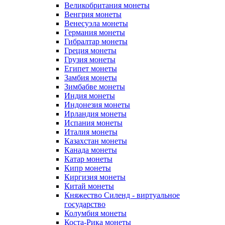
Великобритания монеты
Венгрия монеты
Венесуэла монеты
Германия монеты
Гибралтар монеты
Греция монеты
Грузия монеты
Египет монеты
Замбия монеты
Зимбабве монеты
Индия монеты
Индонезия монеты
Ирландия монеты
Испания монеты
Италия монеты
Казахстан монеты
Канада монеты
Катар монеты
Кипр монеты
Киргизия монеты
Китай монеты
Княжество Силенд - виртуальное
государство
Колумбия монеты
Коста-Рика монеты