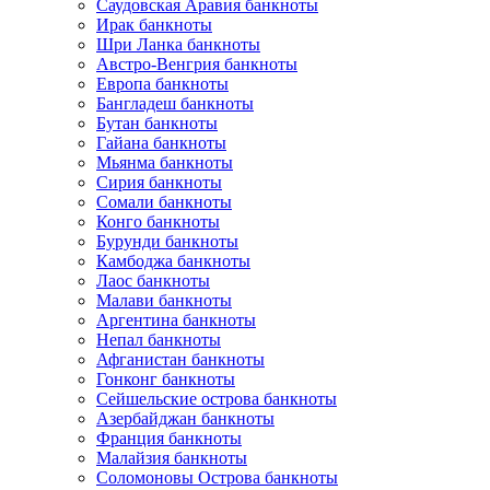
Саудовская Аравия банкноты
Ирак банкноты
Шри Ланка банкноты
Австро-Венгрия банкноты
Европа банкноты
Бангладеш банкноты
Бутан банкноты
Гайана банкноты
Мьянма банкноты
Сирия банкноты
Сомали банкноты
Конго банкноты
Бурунди банкноты
Камбоджа банкноты
Лаос банкноты
Малави банкноты
Аргентина банкноты
Непал банкноты
Афганистан банкноты
Гонконг банкноты
Сейшельские острова банкноты
Азербайджан банкноты
Франция банкноты
Малайзия банкноты
Соломоновы Острова банкноты