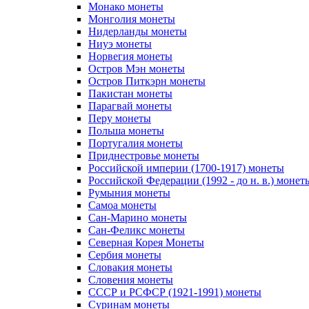
Монако монеты
Монголия монеты
Нидерланды монеты
Ниуэ монеты
Норвегия монеты
Остров Мэн монеты
Остров Питкэрн монеты
Пакистан монеты
Парагвай монеты
Перу монеты
Польша монеты
Португалия монеты
Приднестровье монеты
Российской империи (1700-1917) монеты
Российской Федерации (1992 - до н. в.) монет
Румыния монеты
Самоа монеты
Сан-Марино монеты
Сан-Феликс монеты
Северная Корея Монеты
Сербия монеты
Словакия монеты
Словения монеты
СССР и РСФСР (1921-1991) монеты
Суринам монеты