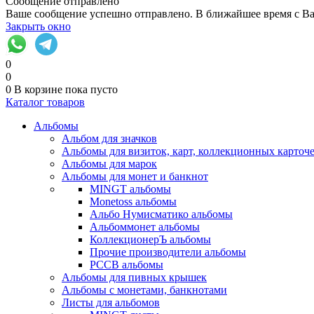
Сообщение отправлено
Ваше сообщение успешно отправлено. В ближайшее время с Ва
Закрыть окно
0
0
0
В корзине
пока пусто
Каталог товаров
Альбомы
Альбом для значков
Альбомы для визиток, карт, коллекционных карточ
Альбомы для марок
Альбомы для монет и банкнот
MINGT альбомы
Monetoss альбомы
Альбо Нумисматико альбомы
Альбоммонет альбомы
КоллекционерЪ альбомы
Прочие производители альбомы
РССВ альбомы
Альбомы для пивных крышек
Альбомы с монетами, банкнотами
Листы для альбомов