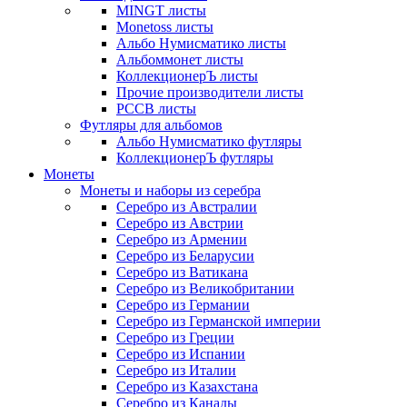
MINGT листы
Monetoss листы
Альбо Нумисматико листы
Альбоммонет листы
КоллекционерЪ листы
Прочие производители листы
РССВ листы
Футляры для альбомов
Альбо Нумисматико футляры
КоллекционерЪ футляры
Монеты
Монеты и наборы из серебра
Серебро из Австралии
Серебро из Австрии
Серебро из Армении
Серебро из Беларусии
Серебро из Ватикана
Серебро из Великобритании
Серебро из Германии
Серебро из Германской империи
Серебро из Греции
Серебро из Испании
Серебро из Италии
Серебро из Казахстана
Серебро из Канады