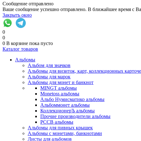
Сообщение отправлено
Ваше сообщение успешно отправлено. В ближайшее время с Ва
Закрыть окно
0
0
0
В корзине
пока пусто
Каталог товаров
Альбомы
Альбом для значков
Альбомы для визиток, карт, коллекционных карточ
Альбомы для марок
Альбомы для монет и банкнот
MINGT альбомы
Monetoss альбомы
Альбо Нумисматико альбомы
Альбоммонет альбомы
КоллекционерЪ альбомы
Прочие производители альбомы
РССВ альбомы
Альбомы для пивных крышек
Альбомы с монетами, банкнотами
Листы для альбомов