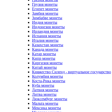
Грузия монеты
Египет монеты
Замбия монеты
Зимбабве монеты
Индия монеты
Индонезия монеты
Ирландия монеты
Испания монеты
Италия монеты
Казахстан монеты
Канада монеты
Катар монеты
Кипр монеты
Киргизия монеты
Китай монеты
Княжество Силенд - виртуальное государство
Колумбия монеты
Коста-Рика монеты
Куба монеты
Латвия монеты
Литва монеты
Люксембург монеты
Мальта монеты
Мексика монеты