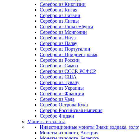
Серебро из Киргизии
Серебро из Китая
Серебро из Латвии
Серебро из Литвы
Серебро из Люксембурга
Серебро из Монголии
Серебро из Ниуэ
Серебро из Палау
Серебро из Португалии
Серебро из Приднестровья
Серебро из России
Серебро из Самоа
Серебро из СССР, РСФСР
Серебро из США
Серебро из Тувалу
Серебро из Украины
Серебро из Франции
Серебро из Чада
Серебро Острова Кука
Серебро Российская империя
Серебро Фиджи
Монеты из золота
Инвестиционные монеты Знаки зодиака, золо
Монеты из золота, Австрия
Монеты из золота, Беларусь