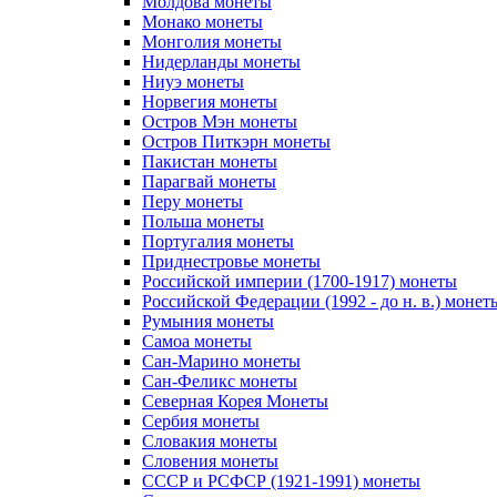
Молдова монеты
Монако монеты
Монголия монеты
Нидерланды монеты
Ниуэ монеты
Норвегия монеты
Остров Мэн монеты
Остров Питкэрн монеты
Пакистан монеты
Парагвай монеты
Перу монеты
Польша монеты
Португалия монеты
Приднестровье монеты
Российской империи (1700-1917) монеты
Российской Федерации (1992 - до н. в.) монет
Румыния монеты
Самоа монеты
Сан-Марино монеты
Сан-Феликс монеты
Северная Корея Монеты
Сербия монеты
Словакия монеты
Словения монеты
СССР и РСФСР (1921-1991) монеты