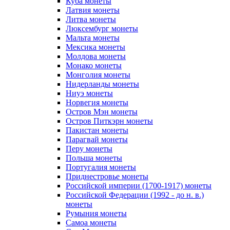
Куба монеты
Латвия монеты
Литва монеты
Люксембург монеты
Мальта монеты
Мексика монеты
Молдова монеты
Монако монеты
Монголия монеты
Нидерланды монеты
Ниуэ монеты
Норвегия монеты
Остров Мэн монеты
Остров Питкэрн монеты
Пакистан монеты
Парагвай монеты
Перу монеты
Польша монеты
Португалия монеты
Приднестровье монеты
Российской империи (1700-1917) монеты
Российской Федерации (1992 - до н. в.)
монеты
Румыния монеты
Самоа монеты