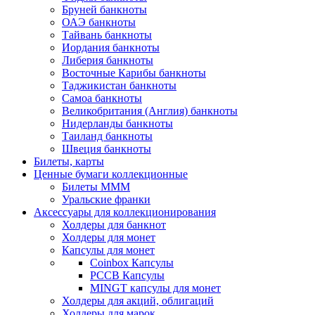
Бруней банкноты
ОАЭ банкноты
Тайвань банкноты
Иордания банкноты
Либерия банкноты
Восточные Карибы банкноты
Таджикистан банкноты
Самоа банкноты
Великобритания (Англия) банкноты
Нидерланды банкноты
Таиланд банкноты
Швеция банкноты
Билеты, карты
Ценные бумаги коллекционные
Билеты МММ
Уральские франки
Аксессуары для коллекционирования
Холдеры для банкнот
Холдеры для монет
Капсулы для монет
Coinbox Капсулы
РССВ Капсулы
MINGT капсулы для монет
Холдеры для акций, облигаций
Холдеры для марок