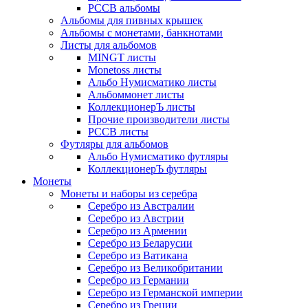
РССВ альбомы
Альбомы для пивных крышек
Альбомы с монетами, банкнотами
Листы для альбомов
MINGT листы
Monetoss листы
Альбо Нумисматико листы
Альбоммонет листы
КоллекционерЪ листы
Прочие производители листы
РССВ листы
Футляры для альбомов
Альбо Нумисматико футляры
КоллекционерЪ футляры
Монеты
Монеты и наборы из серебра
Серебро из Австралии
Серебро из Австрии
Серебро из Армении
Серебро из Беларусии
Серебро из Ватикана
Серебро из Великобритании
Серебро из Германии
Серебро из Германской империи
Серебро из Греции