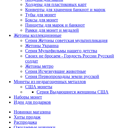
Холдеры для пластиковых карт
Конверты для хранения банкнот и марок
Тубы для монет
Боксы для монет
Пинцеты для марок и банкнот
Рамки для монет и медалей
Жетоны коллекционные
Серия Жетоны советская мультипликация
Жетоны Украина
Серия Мультфильмы нашего детства
Своих не бросаем - Гордость России Русский
солдат
Жетоны метро
Серия Исчезнувшие животные
Серия Первопроходцы земли русской
Монеты из недрагоценных металлов
США монеты
Серия Выдающиеся женщины США
Наборы монет
Идеи для подарков
Новинки магазина
Хиты продаж
Распродажа
Ожидаемые новинки