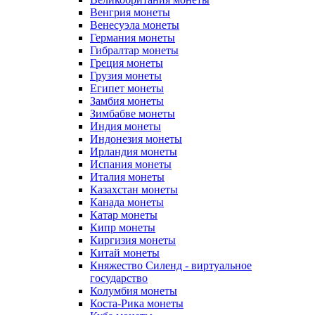
Венгрия монеты
Венесуэла монеты
Германия монеты
Гибралтар монеты
Греция монеты
Грузия монеты
Египет монеты
Замбия монеты
Зимбабве монеты
Индия монеты
Индонезия монеты
Ирландия монеты
Испания монеты
Италия монеты
Казахстан монеты
Канада монеты
Катар монеты
Кипр монеты
Киргизия монеты
Китай монеты
Княжество Силенд - виртуальное
государство
Колумбия монеты
Коста-Рика монеты