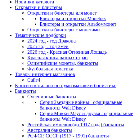
Новинки каталога
Открытки и блистеры
Открытки и блистеры для монет
Блистеры и открытки Monetoss
Блистеры и открытки Альбоммонет
Открытки и блистеры с монетами
Тематические подборки
2024 год - год Дракона
2025 год - год Змеи
2026 год - Красная Огненная Лошадь
Красная книга разных стран
Олимпийские монеты, банкноты
Футбольная тематика
Товары интернет-магазинов
Сайт4
Книги и каталоги по нумизматике и бонистике
Банкноты
Сувенирные банкноты
Серия Звездные войны - официальные
банкноты Walt Disney
Серия Микки Маус и друзья - официальные
банкноты Walt Disney
Российская империя (до 1917 года) банкноты
Австралия банкноты
РСФСР, СССР (1917 - 1991) банкноты