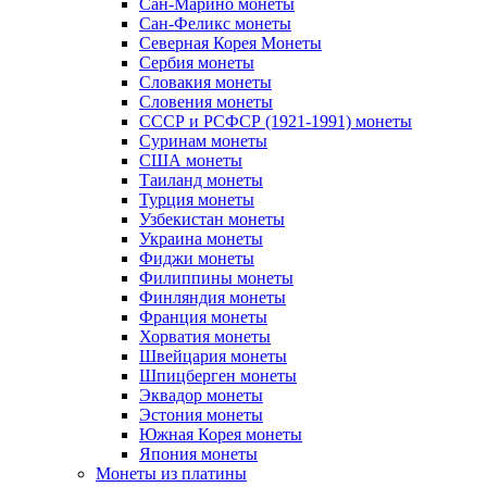
Сан-Марино монеты
Сан-Феликс монеты
Северная Корея Монеты
Сербия монеты
Словакия монеты
Словения монеты
СССР и РСФСР (1921-1991) монеты
Суринам монеты
США монеты
Таиланд монеты
Турция монеты
Узбекистан монеты
Украина монеты
Фиджи монеты
Филиппины монеты
Финляндия монеты
Франция монеты
Хорватия монеты
Швейцария монеты
Шпицберген монеты
Эквадор монеты
Эстония монеты
Южная Корея монеты
Япония монеты
Монеты из платины