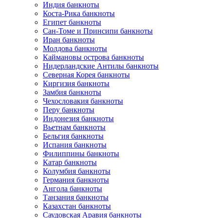
Индия банкноты
Коста-Рика банкноты
Египет банкноты
Сан-Томе и Принсипи банкноты
Иран банкноты
Молдова банкноты
Каймановы острова банкноты
Нидерландские Антилы банкноты
Северная Корея банкноты
Киргизия банкноты
Замбия банкноты
Чехословакия банкноты
Перу банкноты
Индонезия банкноты
Вьетнам банкноты
Бельгия банкноты
Испания банкноты
Филиппины банкноты
Катар банкноты
Колумбия банкноты
Германия банкноты
Ангола банкноты
Танзания банкноты
Казахстан банкноты
Саудовская Аравия банкноты