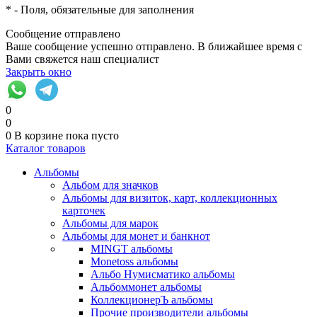
*
- Поля, обязательные для заполнения
Сообщение отправлено
Ваше сообщение успешно отправлено. В ближайшее время с
Вами свяжется наш специалист
Закрыть окно
0
0
0
В корзине
пока пусто
Каталог товаров
Альбомы
Альбом для значков
Альбомы для визиток, карт, коллекционных
карточек
Альбомы для марок
Альбомы для монет и банкнот
MINGT альбомы
Monetoss альбомы
Альбо Нумисматико альбомы
Альбоммонет альбомы
КоллекционерЪ альбомы
Прочие производители альбомы