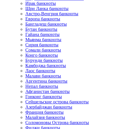
Ирак банкноты
Шри Ланка банкноты
Австро-Венгрия банкноты
Европа банкноты
Бангладеш банкноты
Бутан банкноты
Гайана банкноты
Мьянма банкноты
Сирия банкноты
Сомали банкноты
Конго банкноты
Бурунди банкноты
Камбоджа банкноты
Лаос банкноты
Малави банкноты
Аргентина банкноты
Непал банкноты
Афганистан банкноты
Гонконг банкноты
Сейшельские острова банкноты
Азербайджан банкноты
Франция банкноты
Малайзия банкноты
Соломоновы Острова банкноты
Фиджи банкноты