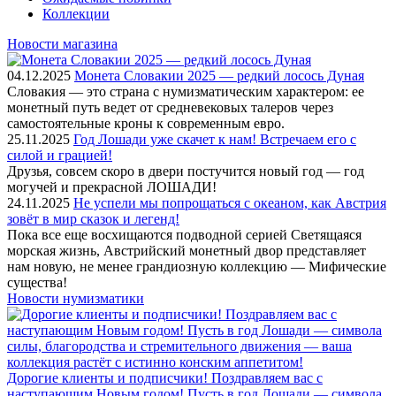
Коллекции
Новости магазина
04.12.2025
Монета Словакии 2025 — редкий лосось Дуная
Словакия — это страна с нумизматическим характером: ее
монетный путь ведет от средневековых талеров через
самостоятельные кроны к современным евро.
25.11.2025
Год Лошади уже скачет к нам! Встречаем его с
силой и грацией!
Друзья, совсем скоро в двери постучится новый год — год
могучей и прекрасной ЛОШАДИ!
24.11.2025
Не успели мы попрощаться с океаном, как Австрия
зовёт в мир сказок и легенд!
Пока все еще восхищаются подводной серией Светящаяся
морская жизнь, Австрийский монетный двор представляет
нам новую, не менее грандиозную коллекцию — Мифические
существа!
Новости нумизматики
Дорогие клиенты и подписчики! Поздравляем вас с
наступающим Новым годом! Пусть в год Лошади — символа