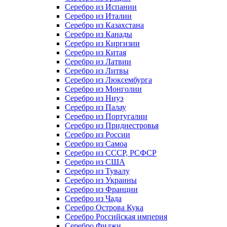
Серебро из Испании
Серебро из Италии
Серебро из Казахстана
Серебро из Канады
Серебро из Киргизии
Серебро из Китая
Серебро из Латвии
Серебро из Литвы
Серебро из Люксембурга
Серебро из Монголии
Серебро из Ниуэ
Серебро из Палау
Серебро из Португалии
Серебро из Приднестровья
Серебро из России
Серебро из Самоа
Серебро из СССР, РСФСР
Серебро из США
Серебро из Тувалу
Серебро из Украины
Серебро из Франции
Серебро из Чада
Серебро Острова Кука
Серебро Российская империя
Серебро Фиджи