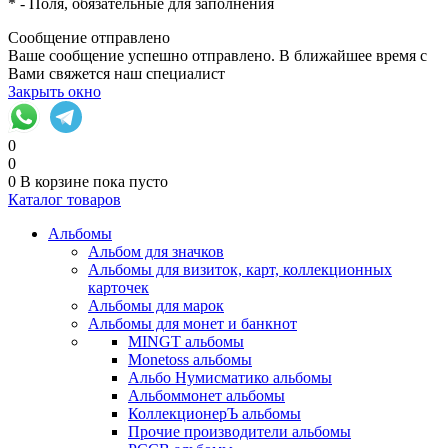
*
- Поля, обязательные для заполнения
Сообщение отправлено
Ваше сообщение успешно отправлено. В ближайшее время с
Вами свяжется наш специалист
Закрыть окно
0
0
0
В корзине
пока пусто
Каталог товаров
Альбомы
Альбом для значков
Альбомы для визиток, карт, коллекционных
карточек
Альбомы для марок
Альбомы для монет и банкнот
MINGT альбомы
Monetoss альбомы
Альбо Нумисматико альбомы
Альбоммонет альбомы
КоллекционерЪ альбомы
Прочие производители альбомы