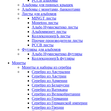
РССВ альбомы
Альбомы для пивных крышек
Альбомы с монетами, банкнотами
Листы для альбомов
MINGT листы
Monetoss листы
Альбо Нумисматико листы
Альбоммонет листы
КоллекционерЪ листы
Прочие производители листы
РССВ листы
Футляры для альбомов
Альбо Нумисматико футляры
КоллекционерЪ футляры
Монеты
Монеты и наборы из серебра
Серебро из Австралии
Серебро из Австрии
Серебро из Армении
Серебро из Беларусии
Серебро из Ватикана
Серебро из Великобритании
Серебро из Германии
Серебро из Германской империи
Серебро из Греции