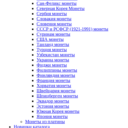
Сан-Феликс монеты
Северная Корея Монеты
Сербия монеты
Словакия монеты
Словения монеты
СССР и РСФСР (1921-1991) монеты
Суринам монеты
США монеты
Таиланд монеты
Турция монеты
Узбекистан монеты
Украина монеты
Фиджи монеты
Филиппины монеты
Финляндия монеты
Франция монеты
Хорватия монеты
Швейцария монеты
Шпицберген монеты
Эквадор монеты
Эстония монеты
Южная Корея монеты
Япония монеты
Монеты из платины
Новинки каталога