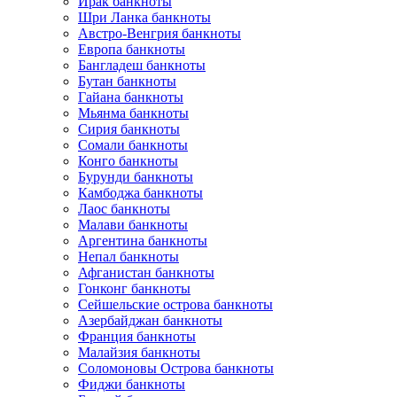
Ирак банкноты
Шри Ланка банкноты
Австро-Венгрия банкноты
Европа банкноты
Бангладеш банкноты
Бутан банкноты
Гайана банкноты
Мьянма банкноты
Сирия банкноты
Сомали банкноты
Конго банкноты
Бурунди банкноты
Камбоджа банкноты
Лаос банкноты
Малави банкноты
Аргентина банкноты
Непал банкноты
Афганистан банкноты
Гонконг банкноты
Сейшельские острова банкноты
Азербайджан банкноты
Франция банкноты
Малайзия банкноты
Соломоновы Острова банкноты
Фиджи банкноты