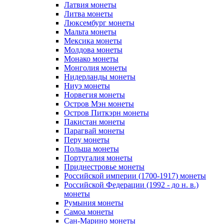
Латвия монеты
Литва монеты
Люксембург монеты
Мальта монеты
Мексика монеты
Молдова монеты
Монако монеты
Монголия монеты
Нидерланды монеты
Ниуэ монеты
Норвегия монеты
Остров Мэн монеты
Остров Питкэрн монеты
Пакистан монеты
Парагвай монеты
Перу монеты
Польша монеты
Португалия монеты
Приднестровье монеты
Российской империи (1700-1917) монеты
Российской Федерации (1992 - до н. в.)
монеты
Румыния монеты
Самоа монеты
Сан-Марино монеты