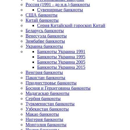
Россия (1991 - до н.в.) банкноты
Сувенирные банкноты
США банкноты
Китай банкноты
Серия Китайский гороскоп Китай
Беларусь банкноты
Венесуэла банкноты
Зимбабве банкноты
Украина банкноты
Банкноты Украина 1991
Банкноты Украина 1995
Банкноты Украина 2005
Банкноты Украина 2015
Венгрия банкноты
Пакистан банкноты
Приднестровье банкноты
Босния и Герцеговина банкноты
Мадагаскар банкноты
Сербия банкноты
Туркменистан банкноты
Узбекистан банкноты
Макао банкноты
Нигерия банкноты
Монголия банкноты
Индия банкноты