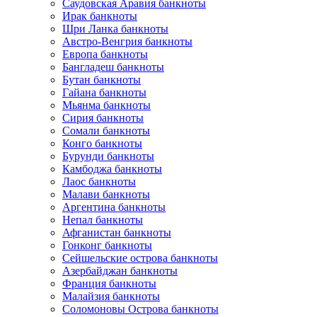
Саудовская Аравия банкноты
Ирак банкноты
Шри Ланка банкноты
Австро-Венгрия банкноты
Европа банкноты
Бангладеш банкноты
Бутан банкноты
Гайана банкноты
Мьянма банкноты
Сирия банкноты
Сомали банкноты
Конго банкноты
Бурунди банкноты
Камбоджа банкноты
Лаос банкноты
Малави банкноты
Аргентина банкноты
Непал банкноты
Афганистан банкноты
Гонконг банкноты
Сейшельские острова банкноты
Азербайджан банкноты
Франция банкноты
Малайзия банкноты
Соломоновы Острова банкноты