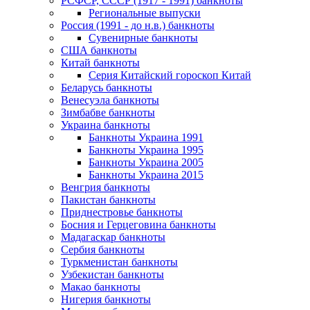
РСФСР, СССР (1917 - 1991) банкноты
Региональные выпуски
Россия (1991 - до н.в.) банкноты
Сувенирные банкноты
США банкноты
Китай банкноты
Серия Китайский гороскоп Китай
Беларусь банкноты
Венесуэла банкноты
Зимбабве банкноты
Украина банкноты
Банкноты Украина 1991
Банкноты Украина 1995
Банкноты Украина 2005
Банкноты Украина 2015
Венгрия банкноты
Пакистан банкноты
Приднестровье банкноты
Босния и Герцеговина банкноты
Мадагаскар банкноты
Сербия банкноты
Туркменистан банкноты
Узбекистан банкноты
Макао банкноты
Нигерия банкноты