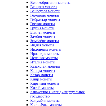
Великобритания монеты
Венгрия монеты
Венесуэла монеты
Германия монеты
Гибралтар монеты
Греция монеты
Грузия монеты
Египет монеты
Замбия монеты
Зимбабве монеты
Индия монеты
Индонезия монеты
Ирландия монеты
Испания монеты
Италия монеты
Казахстан монеты
Канада монеты
Катар монеты
Кипр монеты
Киргизия монеты
Китай монеты
Княжество Силенд - виртуальное
государство
Колумбия монеты
Коста-Рика монеты