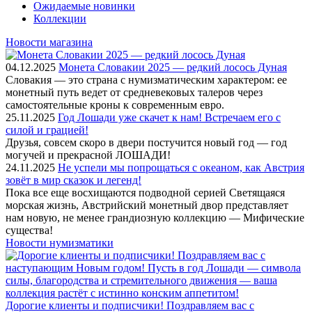
Ожидаемые новинки
Коллекции
Новости магазина
04.12.2025
Монета Словакии 2025 — редкий лосось Дуная
Словакия — это страна с нумизматическим характером: ее
монетный путь ведет от средневековых талеров через
самостоятельные кроны к современным евро.
25.11.2025
Год Лошади уже скачет к нам! Встречаем его с
силой и грацией!
Друзья, совсем скоро в двери постучится новый год — год
могучей и прекрасной ЛОШАДИ!
24.11.2025
Не успели мы попрощаться с океаном, как Австрия
зовёт в мир сказок и легенд!
Пока все еще восхищаются подводной серией Светящаяся
морская жизнь, Австрийский монетный двор представляет
нам новую, не менее грандиозную коллекцию — Мифические
существа!
Новости нумизматики
Дорогие клиенты и подписчики! Поздравляем вас с