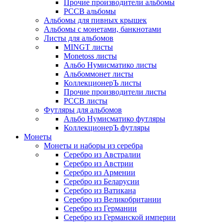
Прочие производители альбомы
РССВ альбомы
Альбомы для пивных крышек
Альбомы с монетами, банкнотами
Листы для альбомов
MINGT листы
Monetoss листы
Альбо Нумисматико листы
Альбоммонет листы
КоллекционерЪ листы
Прочие производители листы
РССВ листы
Футляры для альбомов
Альбо Нумисматико футляры
КоллекционерЪ футляры
Монеты
Монеты и наборы из серебра
Серебро из Австралии
Серебро из Австрии
Серебро из Армении
Серебро из Беларусии
Серебро из Ватикана
Серебро из Великобритании
Серебро из Германии
Серебро из Германской империи