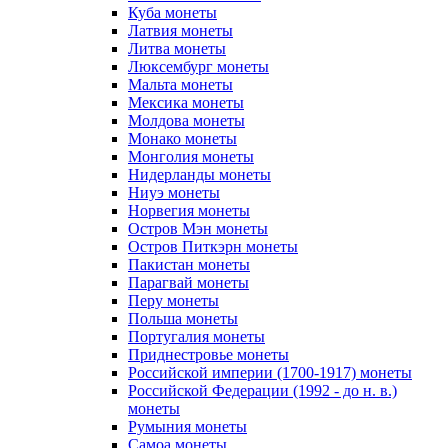
Куба монеты
Латвия монеты
Литва монеты
Люксембург монеты
Мальта монеты
Мексика монеты
Молдова монеты
Монако монеты
Монголия монеты
Нидерланды монеты
Ниуэ монеты
Норвегия монеты
Остров Мэн монеты
Остров Питкэрн монеты
Пакистан монеты
Парагвай монеты
Перу монеты
Польша монеты
Португалия монеты
Приднестровье монеты
Российской империи (1700-1917) монеты
Российской Федерации (1992 - до н. в.)
монеты
Румыния монеты
Самоа монеты