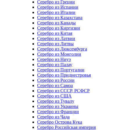
Серебро из Греции
Серебро из Испании
Серебро из Италии
Серебро из Казахстана
Серебро из Канады
Серебро из Киргизии
Серебро из Китая
Серебро из Латвии
Серебро из Литвы
Серебро из Люксембурга
Серебро из Монголии
Серебро из Ниуэ
Серебро из Палау
Серебро из Португалии
Серебро из Приднестровья
Серебро из России
Серебро из Самоа
Серебро из СССР, РСФСР
Серебро из США
Серебро из Тувалу
Серебро из Украины
Серебро из Франции
Серебро из Чада
Серебро Острова Кука
Серебро Российская империя