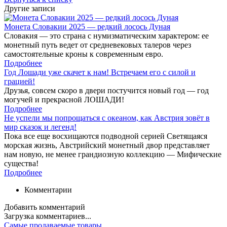
Другие записи
Монета Словакии 2025 — редкий лосось Дуная
Словакия — это страна с нумизматическим характером: ее
монетный путь ведет от средневековых талеров через
самостоятельные кроны к современным евро.
Подробнее
Год Лошади уже скачет к нам! Встречаем его с силой и
грацией!
Друзья, совсем скоро в двери постучится новый год — год
могучей и прекрасной ЛОШАДИ!
Подробнее
Не успели мы попрощаться с океаном, как Австрия зовёт в
мир сказок и легенд!
Пока все еще восхищаются подводной серией Светящаяся
морская жизнь, Австрийский монетный двор представляет
нам новую, не менее грандиозную коллекцию — Мифические
существа!
Подробнее
Комментарии
Добавить комментарий
Загрузка комментариев...
Самые продаваемые товары