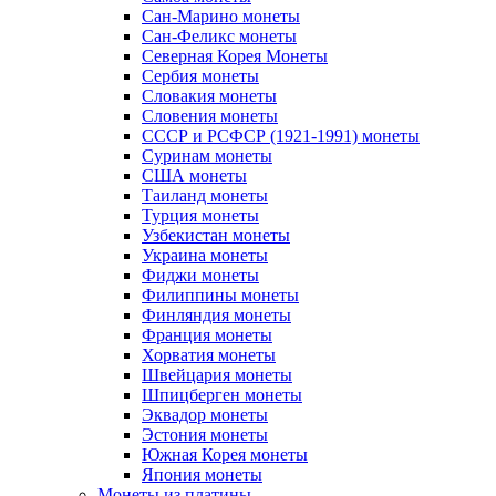
Сан-Марино монеты
Сан-Феликс монеты
Северная Корея Монеты
Сербия монеты
Словакия монеты
Словения монеты
СССР и РСФСР (1921-1991) монеты
Суринам монеты
США монеты
Таиланд монеты
Турция монеты
Узбекистан монеты
Украина монеты
Фиджи монеты
Филиппины монеты
Финляндия монеты
Франция монеты
Хорватия монеты
Швейцария монеты
Шпицберген монеты
Эквадор монеты
Эстония монеты
Южная Корея монеты
Япония монеты
Монеты из платины