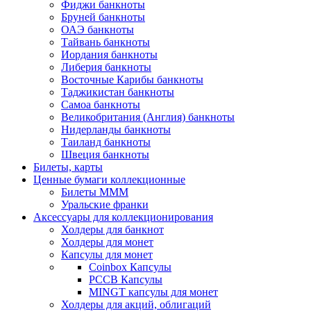
Фиджи банкноты
Бруней банкноты
ОАЭ банкноты
Тайвань банкноты
Иордания банкноты
Либерия банкноты
Восточные Карибы банкноты
Таджикистан банкноты
Самоа банкноты
Великобритания (Англия) банкноты
Нидерланды банкноты
Таиланд банкноты
Швеция банкноты
Билеты, карты
Ценные бумаги коллекционные
Билеты МММ
Уральские франки
Аксессуары для коллекционирования
Холдеры для банкнот
Холдеры для монет
Капсулы для монет
Coinbox Капсулы
РССВ Капсулы
MINGT капсулы для монет
Холдеры для акций, облигаций