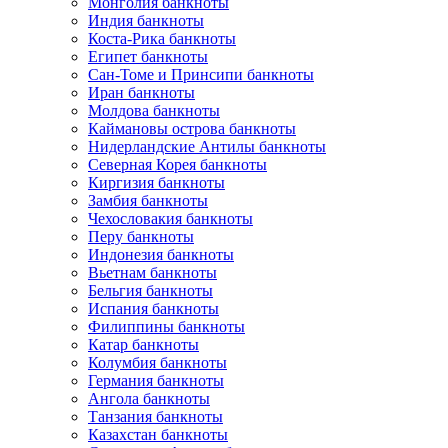
Монголия банкноты
Индия банкноты
Коста-Рика банкноты
Египет банкноты
Сан-Томе и Принсипи банкноты
Иран банкноты
Молдова банкноты
Каймановы острова банкноты
Нидерландские Антилы банкноты
Северная Корея банкноты
Киргизия банкноты
Замбия банкноты
Чехословакия банкноты
Перу банкноты
Индонезия банкноты
Вьетнам банкноты
Бельгия банкноты
Испания банкноты
Филиппины банкноты
Катар банкноты
Колумбия банкноты
Германия банкноты
Ангола банкноты
Танзания банкноты
Казахстан банкноты