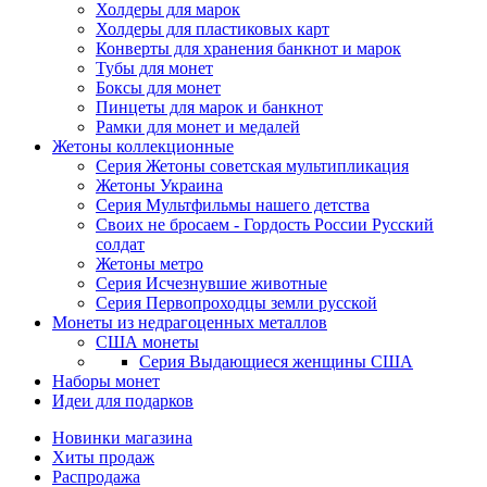
Холдеры для марок
Холдеры для пластиковых карт
Конверты для хранения банкнот и марок
Тубы для монет
Боксы для монет
Пинцеты для марок и банкнот
Рамки для монет и медалей
Жетоны коллекционные
Серия Жетоны советская мультипликация
Жетоны Украина
Серия Мультфильмы нашего детства
Своих не бросаем - Гордость России Русский
солдат
Жетоны метро
Серия Исчезнувшие животные
Серия Первопроходцы земли русской
Монеты из недрагоценных металлов
США монеты
Серия Выдающиеся женщины США
Наборы монет
Идеи для подарков
Новинки магазина
Хиты продаж
Распродажа