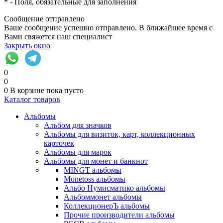
*
- Поля, обязательные для заполнения
Сообщение отправлено
Ваше сообщение успешно отправлено. В ближайшее время с
Вами свяжется наш специалист
Закрыть окно
0
0
0
В корзине
пока пусто
Каталог товаров
Альбомы
Альбом для значков
Альбомы для визиток, карт, коллекционных
карточек
Альбомы для марок
Альбомы для монет и банкнот
MINGT альбомы
Monetoss альбомы
Альбо Нумисматико альбомы
Альбоммонет альбомы
КоллекционерЪ альбомы
Прочие производители альбомы