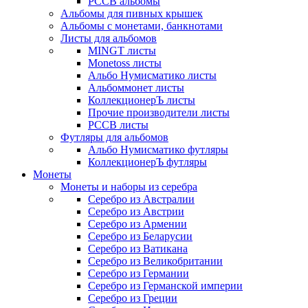
РССВ альбомы
Альбомы для пивных крышек
Альбомы с монетами, банкнотами
Листы для альбомов
MINGT листы
Monetoss листы
Альбо Нумисматико листы
Альбоммонет листы
КоллекционерЪ листы
Прочие производители листы
РССВ листы
Футляры для альбомов
Альбо Нумисматико футляры
КоллекционерЪ футляры
Монеты
Монеты и наборы из серебра
Серебро из Австралии
Серебро из Австрии
Серебро из Армении
Серебро из Беларусии
Серебро из Ватикана
Серебро из Великобритании
Серебро из Германии
Серебро из Германской империи
Серебро из Греции