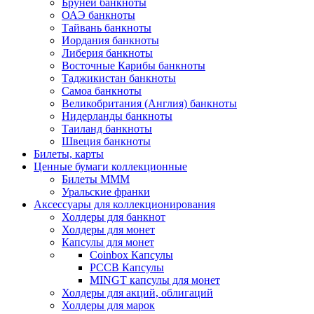
Бруней банкноты
ОАЭ банкноты
Тайвань банкноты
Иордания банкноты
Либерия банкноты
Восточные Карибы банкноты
Таджикистан банкноты
Самоа банкноты
Великобритания (Англия) банкноты
Нидерланды банкноты
Таиланд банкноты
Швеция банкноты
Билеты, карты
Ценные бумаги коллекционные
Билеты МММ
Уральские франки
Аксессуары для коллекционирования
Холдеры для банкнот
Холдеры для монет
Капсулы для монет
Coinbox Капсулы
РССВ Капсулы
MINGT капсулы для монет
Холдеры для акций, облигаций
Холдеры для марок