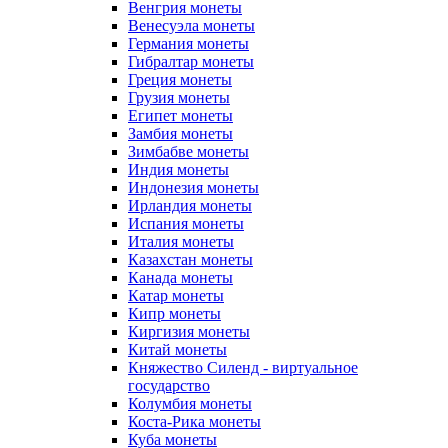
Венгрия монеты
Венесуэла монеты
Германия монеты
Гибралтар монеты
Греция монеты
Грузия монеты
Египет монеты
Замбия монеты
Зимбабве монеты
Индия монеты
Индонезия монеты
Ирландия монеты
Испания монеты
Италия монеты
Казахстан монеты
Канада монеты
Катар монеты
Кипр монеты
Киргизия монеты
Китай монеты
Княжество Силенд - виртуальное
государство
Колумбия монеты
Коста-Рика монеты
Куба монеты