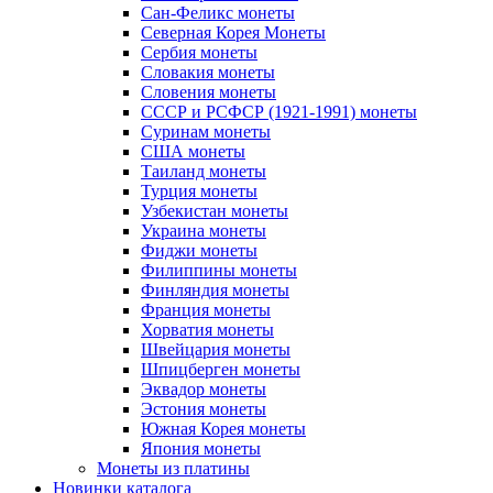
Сан-Феликс монеты
Северная Корея Монеты
Сербия монеты
Словакия монеты
Словения монеты
СССР и РСФСР (1921-1991) монеты
Суринам монеты
США монеты
Таиланд монеты
Турция монеты
Узбекистан монеты
Украина монеты
Фиджи монеты
Филиппины монеты
Финляндия монеты
Франция монеты
Хорватия монеты
Швейцария монеты
Шпицберген монеты
Эквадор монеты
Эстония монеты
Южная Корея монеты
Япония монеты
Монеты из платины
Новинки каталога