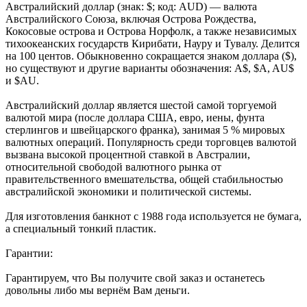
Австралийский доллар (знак: $; код: AUD) — валюта
Австралийского Союза, включая Острова Рождества,
Кокосовые острова и Острова Норфолк, а также независимых
тихоокеанских государств Кирибати, Науру и Тувалу. Делится
на 100 центов. Обыкновенно сокращается знаком доллара ($),
но существуют и другие варианты обозначения: A$, $A, AU$
и $AU.
Австралийский доллар является шестой самой торгуемой
валютой мира (после доллара США, евро, иены, фунта
стерлингов и швейцарского франка), занимая 5 % мировых
валютных операций. Популярность среди торговцев валютой
вызвана высокой процентной ставкой в Австралии,
относительной свободой валютного рынка от
правительственного вмешательства, общей стабильностью
австралийской экономики и политической системы.
Для изготовления банкнот с 1988 года используется не бумага,
а специальный тонкий пластик.
Гарантии:
Гарантируем, что Вы получите свой заказ и останетесь
довольны либо мы вернём Вам деньги.