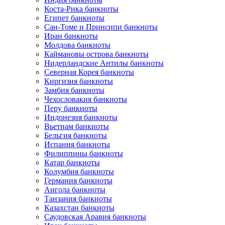
Коста-Рика банкноты
Египет банкноты
Сан-Томе и Принсипи банкноты
Иран банкноты
Молдова банкноты
Каймановы острова банкноты
Нидерландские Антилы банкноты
Северная Корея банкноты
Киргизия банкноты
Замбия банкноты
Чехословакия банкноты
Перу банкноты
Индонезия банкноты
Вьетнам банкноты
Бельгия банкноты
Испания банкноты
Филиппины банкноты
Катар банкноты
Колумбия банкноты
Германия банкноты
Ангола банкноты
Танзания банкноты
Казахстан банкноты
Саудовская Аравия банкноты