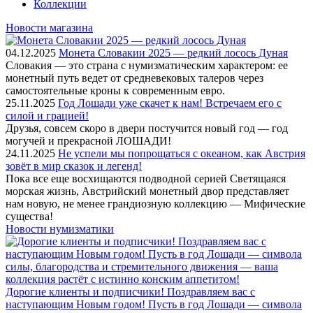
Коллекции
Новости магазина
04.12.2025
Монета Словакии 2025 — редкий лосось Дуная
Словакия — это страна с нумизматическим характером: ее
монетный путь ведет от средневековых талеров через
самостоятельные кроны к современным евро.
25.11.2025
Год Лошади уже скачет к нам! Встречаем его с
силой и грацией!
Друзья, совсем скоро в двери постучится новый год — год
могучей и прекрасной ЛОШАДИ!
24.11.2025
Не успели мы попрощаться с океаном, как Австрия
зовёт в мир сказок и легенд!
Пока все еще восхищаются подводной серией Светящаяся
морская жизнь, Австрийский монетный двор представляет
нам новую, не менее грандиозную коллекцию — Мифические
существа!
Новости нумизматики
Дорогие клиенты и подписчики! Поздравляем вас с
наступающим Новым годом! Пусть в год Лошади — символа