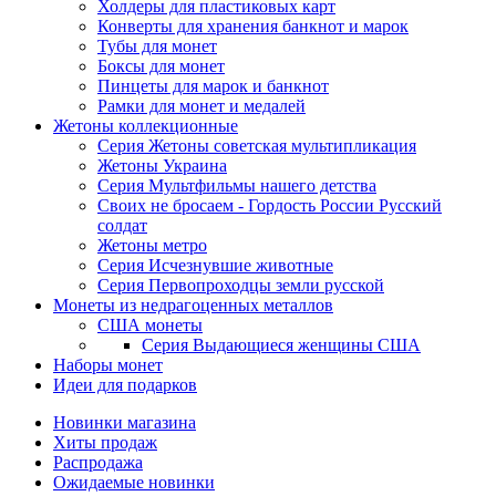
Холдеры для пластиковых карт
Конверты для хранения банкнот и марок
Тубы для монет
Боксы для монет
Пинцеты для марок и банкнот
Рамки для монет и медалей
Жетоны коллекционные
Серия Жетоны советская мультипликация
Жетоны Украина
Серия Мультфильмы нашего детства
Своих не бросаем - Гордость России Русский
солдат
Жетоны метро
Серия Исчезнувшие животные
Серия Первопроходцы земли русской
Монеты из недрагоценных металлов
США монеты
Серия Выдающиеся женщины США
Наборы монет
Идеи для подарков
Новинки магазина
Хиты продаж
Распродажа
Ожидаемые новинки