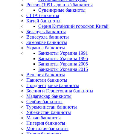
Россия (1991 - до н.в.) банкноты
Сувенирные банкноты
США банкноты
Китай банкноты
Серия Китайский гороскоп Китай
Беларусь банкноты
Венесуэла банкноты
Зимбабве банкноты
Украина банкноты
Банкноты Украина 1991
Банкноты Украина 1995
Банкноты Украина 2005
Банкноты Украина 2015
Венгрия банкноты
Пакистан банкноты
Приднестровье банкноты
Босния и Герцеговина банкноты
Мадагаскар банкноты
Сербия банкноты
Туркменистан банкноты
Узбекистан банкноты
Макао банкноты
Нигерия банкноты
Монголия банкноты
Индия банкноты