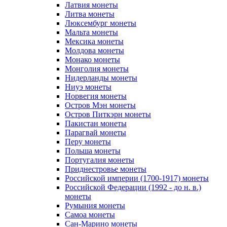
Латвия монеты
Литва монеты
Люксембург монеты
Мальта монеты
Мексика монеты
Молдова монеты
Монако монеты
Монголия монеты
Нидерланды монеты
Ниуэ монеты
Норвегия монеты
Остров Мэн монеты
Остров Питкэрн монеты
Пакистан монеты
Парагвай монеты
Перу монеты
Польша монеты
Португалия монеты
Приднестровье монеты
Российской империи (1700-1917) монеты
Российской Федерации (1992 - до н. в.)
монеты
Румыния монеты
Самоа монеты
Сан-Марино монеты