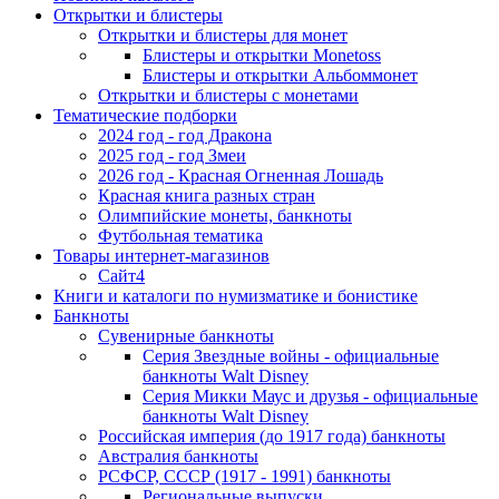
Открытки и блистеры
Открытки и блистеры для монет
Блистеры и открытки Monetoss
Блистеры и открытки Альбоммонет
Открытки и блистеры с монетами
Тематические подборки
2024 год - год Дракона
2025 год - год Змеи
2026 год - Красная Огненная Лошадь
Красная книга разных стран
Олимпийские монеты, банкноты
Футбольная тематика
Товары интернет-магазинов
Сайт4
Книги и каталоги по нумизматике и бонистике
Банкноты
Сувенирные банкноты
Серия Звездные войны - официальные
банкноты Walt Disney
Серия Микки Маус и друзья - официальные
банкноты Walt Disney
Российская империя (до 1917 года) банкноты
Австралия банкноты
РСФСР, СССР (1917 - 1991) банкноты
Региональные выпуски