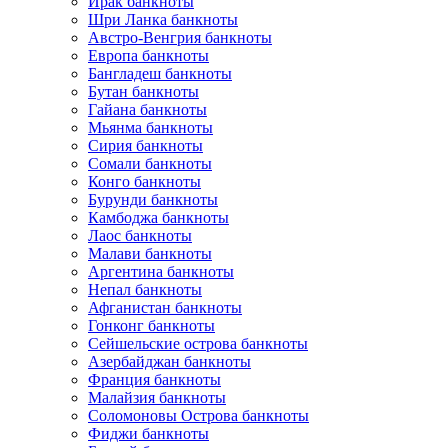
Ирак банкноты
Шри Ланка банкноты
Австро-Венгрия банкноты
Европа банкноты
Бангладеш банкноты
Бутан банкноты
Гайана банкноты
Мьянма банкноты
Сирия банкноты
Сомали банкноты
Конго банкноты
Бурунди банкноты
Камбоджа банкноты
Лаос банкноты
Малави банкноты
Аргентина банкноты
Непал банкноты
Афганистан банкноты
Гонконг банкноты
Сейшельские острова банкноты
Азербайджан банкноты
Франция банкноты
Малайзия банкноты
Соломоновы Острова банкноты
Фиджи банкноты