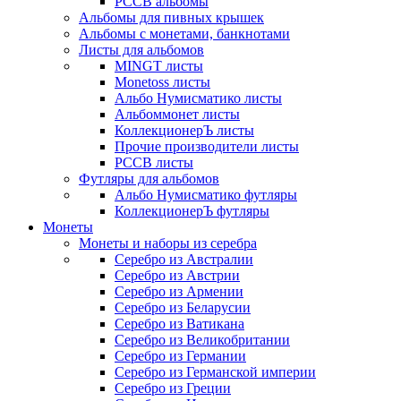
РССВ альбомы
Альбомы для пивных крышек
Альбомы с монетами, банкнотами
Листы для альбомов
MINGT листы
Monetoss листы
Альбо Нумисматико листы
Альбоммонет листы
КоллекционерЪ листы
Прочие производители листы
РССВ листы
Футляры для альбомов
Альбо Нумисматико футляры
КоллекционерЪ футляры
Монеты
Монеты и наборы из серебра
Серебро из Австралии
Серебро из Австрии
Серебро из Армении
Серебро из Беларусии
Серебро из Ватикана
Серебро из Великобритании
Серебро из Германии
Серебро из Германской империи
Серебро из Греции