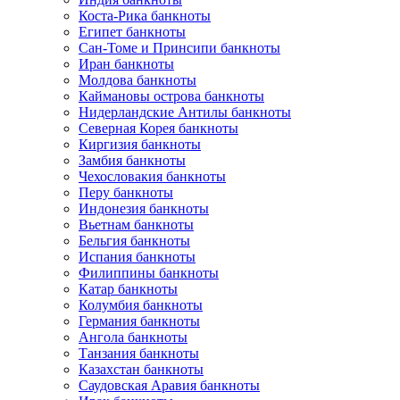
Коста-Рика банкноты
Египет банкноты
Сан-Томе и Принсипи банкноты
Иран банкноты
Молдова банкноты
Каймановы острова банкноты
Нидерландские Антилы банкноты
Северная Корея банкноты
Киргизия банкноты
Замбия банкноты
Чехословакия банкноты
Перу банкноты
Индонезия банкноты
Вьетнам банкноты
Бельгия банкноты
Испания банкноты
Филиппины банкноты
Катар банкноты
Колумбия банкноты
Германия банкноты
Ангола банкноты
Танзания банкноты
Казахстан банкноты
Саудовская Аравия банкноты