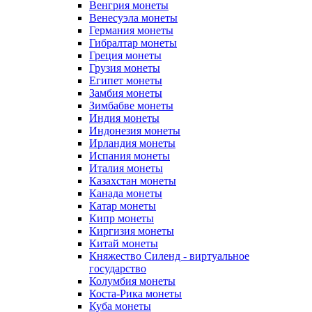
Венгрия монеты
Венесуэла монеты
Германия монеты
Гибралтар монеты
Греция монеты
Грузия монеты
Египет монеты
Замбия монеты
Зимбабве монеты
Индия монеты
Индонезия монеты
Ирландия монеты
Испания монеты
Италия монеты
Казахстан монеты
Канада монеты
Катар монеты
Кипр монеты
Киргизия монеты
Китай монеты
Княжество Силенд - виртуальное
государство
Колумбия монеты
Коста-Рика монеты
Куба монеты