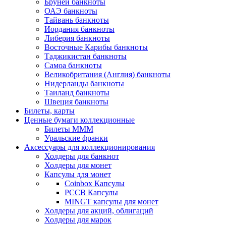
Бруней банкноты
ОАЭ банкноты
Тайвань банкноты
Иордания банкноты
Либерия банкноты
Восточные Карибы банкноты
Таджикистан банкноты
Самоа банкноты
Великобритания (Англия) банкноты
Нидерланды банкноты
Таиланд банкноты
Швеция банкноты
Билеты, карты
Ценные бумаги коллекционные
Билеты МММ
Уральские франки
Аксессуары для коллекционирования
Холдеры для банкнот
Холдеры для монет
Капсулы для монет
Coinbox Капсулы
РССВ Капсулы
MINGT капсулы для монет
Холдеры для акций, облигаций
Холдеры для марок