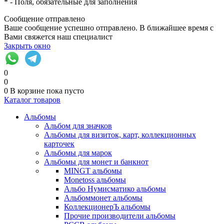
*
- Поля, обязательные для заполнения
Сообщение отправлено
Ваше сообщение успешно отправлено. В ближайшее время с
Вами свяжется наш специалист
Закрыть окно
0
0
0
В корзине
пока пусто
Каталог товаров
Альбомы
Альбом для значков
Альбомы для визиток, карт, коллекционных
карточек
Альбомы для марок
Альбомы для монет и банкнот
MINGT альбомы
Monetoss альбомы
Альбо Нумисматико альбомы
Альбоммонет альбомы
КоллекционерЪ альбомы
Прочие производители альбомы