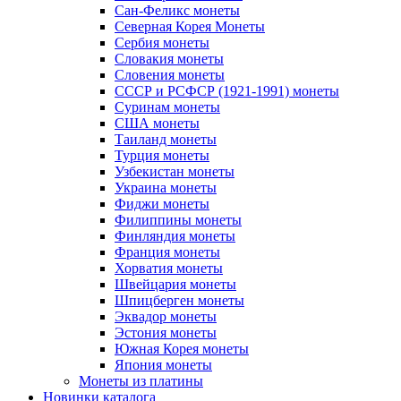
Сан-Феликс монеты
Северная Корея Монеты
Сербия монеты
Словакия монеты
Словения монеты
СССР и РСФСР (1921-1991) монеты
Суринам монеты
США монеты
Таиланд монеты
Турция монеты
Узбекистан монеты
Украина монеты
Фиджи монеты
Филиппины монеты
Финляндия монеты
Франция монеты
Хорватия монеты
Швейцария монеты
Шпицберген монеты
Эквадор монеты
Эстония монеты
Южная Корея монеты
Япония монеты
Монеты из платины
Новинки каталога