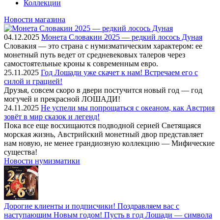
Коллекции
Новости магазина
04.12.2025
Монета Словакии 2025 — редкий лосось Дуная
Словакия — это страна с нумизматическим характером: ее
монетный путь ведет от средневековых талеров через
самостоятельные кроны к современным евро.
25.11.2025
Год Лошади уже скачет к нам! Встречаем его с
силой и грацией!
Друзья, совсем скоро в двери постучится новый год — год
могучей и прекрасной ЛОШАДИ!
24.11.2025
Не успели мы попрощаться с океаном, как Австрия
зовёт в мир сказок и легенд!
Пока все еще восхищаются подводной серией Светящаяся
морская жизнь, Австрийский монетный двор представляет
нам новую, не менее грандиозную коллекцию — Мифические
существа!
Новости нумизматики
Дорогие клиенты и подписчики! Поздравляем вас с
наступающим Новым годом! Пусть в год Лошади — символа