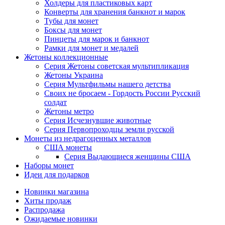
Холдеры для пластиковых карт
Конверты для хранения банкнот и марок
Тубы для монет
Боксы для монет
Пинцеты для марок и банкнот
Рамки для монет и медалей
Жетоны коллекционные
Серия Жетоны советская мультипликация
Жетоны Украина
Серия Мультфильмы нашего детства
Своих не бросаем - Гордость России Русский
солдат
Жетоны метро
Серия Исчезнувшие животные
Серия Первопроходцы земли русской
Монеты из недрагоценных металлов
США монеты
Серия Выдающиеся женщины США
Наборы монет
Идеи для подарков
Новинки магазина
Хиты продаж
Распродажа
Ожидаемые новинки