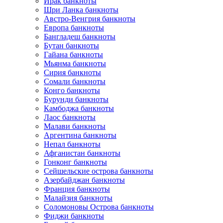
Ирак банкноты
Шри Ланка банкноты
Австро-Венгрия банкноты
Европа банкноты
Бангладеш банкноты
Бутан банкноты
Гайана банкноты
Мьянма банкноты
Сирия банкноты
Сомали банкноты
Конго банкноты
Бурунди банкноты
Камбоджа банкноты
Лаос банкноты
Малави банкноты
Аргентина банкноты
Непал банкноты
Афганистан банкноты
Гонконг банкноты
Сейшельские острова банкноты
Азербайджан банкноты
Франция банкноты
Малайзия банкноты
Соломоновы Острова банкноты
Фиджи банкноты