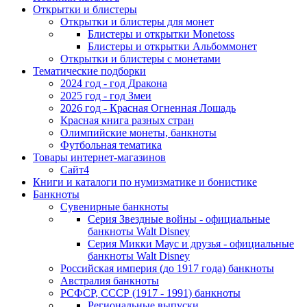
Открытки и блистеры
Открытки и блистеры для монет
Блистеры и открытки Monetoss
Блистеры и открытки Альбоммонет
Открытки и блистеры с монетами
Тематические подборки
2024 год - год Дракона
2025 год - год Змеи
2026 год - Красная Огненная Лошадь
Красная книга разных стран
Олимпийские монеты, банкноты
Футбольная тематика
Товары интернет-магазинов
Сайт4
Книги и каталоги по нумизматике и бонистике
Банкноты
Сувенирные банкноты
Серия Звездные войны - официальные
банкноты Walt Disney
Серия Микки Маус и друзья - официальные
банкноты Walt Disney
Российская империя (до 1917 года) банкноты
Австралия банкноты
РСФСР, СССР (1917 - 1991) банкноты
Региональные выпуски