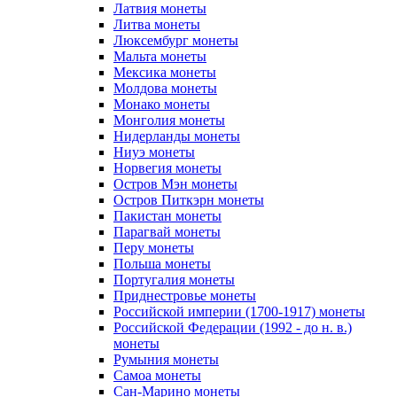
Латвия монеты
Литва монеты
Люксембург монеты
Мальта монеты
Мексика монеты
Молдова монеты
Монако монеты
Монголия монеты
Нидерланды монеты
Ниуэ монеты
Норвегия монеты
Остров Мэн монеты
Остров Питкэрн монеты
Пакистан монеты
Парагвай монеты
Перу монеты
Польша монеты
Португалия монеты
Приднестровье монеты
Российской империи (1700-1917) монеты
Российской Федерации (1992 - до н. в.)
монеты
Румыния монеты
Самоа монеты
Сан-Марино монеты