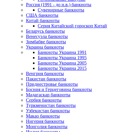
Россия (1991 - до н.в.) банкноты
Сувенирные банкноты
США банкноты
Китай банкноты
Серия Китайский гороскоп Китай
Беларусь банкноты
Венесуэла банкноты
Зимбабве банкноты
Украина банкноты
Банкноты Украина 1991
Банкноты Украина 1995
Банкноты Украина 2005
Банкноты Украина 2015
Венгрия банкноты
Пакистан банкноты
Приднестровье банкноты
Босния и Герцеговина банкноты
Мадагаскар банкноты
Сербия банкноты
Туркменистан банкноты
Узбекистан банкноты
Макао банкноты
Нигерия банкноты
Монголия банкноты
Индия банкноты