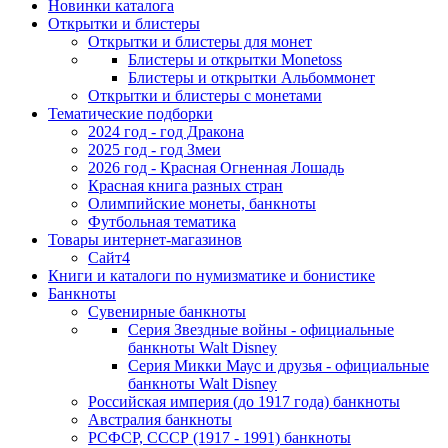
Новинки каталога
Открытки и блистеры
Открытки и блистеры для монет
Блистеры и открытки Monetoss
Блистеры и открытки Альбоммонет
Открытки и блистеры с монетами
Тематические подборки
2024 год - год Дракона
2025 год - год Змеи
2026 год - Красная Огненная Лошадь
Красная книга разных стран
Олимпийские монеты, банкноты
Футбольная тематика
Товары интернет-магазинов
Сайт4
Книги и каталоги по нумизматике и бонистике
Банкноты
Сувенирные банкноты
Серия Звездные войны - официальные
банкноты Walt Disney
Серия Микки Маус и друзья - официальные
банкноты Walt Disney
Российская империя (до 1917 года) банкноты
Австралия банкноты
РСФСР, СССР (1917 - 1991) банкноты