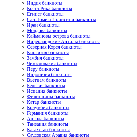
Индия банкноты
Коста-Рика банкноты
Египет банкноты
Сан-Томе и Принсипи банкноты
Иран банкноты
Молдова банкноты
Каймановы острова банкноты
Нидерландские Антилы банкноты
Северная Корея банкноты
Киргизия банкноты
Замбия банкноты
Чехословакия банкноты
Перу банкноты
Индонезия банкноты
Вьетнам банкноты
Бельгия банкноты
Испания банкноты
Филиппины банкноты
Катар банкноты
Колумбия банкноты
Германия банкноты
Ангола банкноты
Танзания банкноты
Казахстан банкноты
Саудовская Аравия банкноты