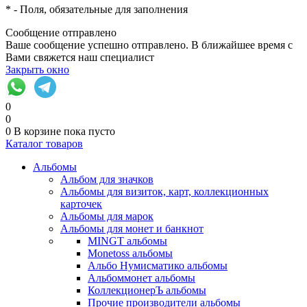
*
- Поля, обязательные для заполнения
Сообщение отправлено
Ваше сообщение успешно отправлено. В ближайшее время с
Вами свяжется наш специалист
Закрыть окно
0
0
0
В корзине
пока пусто
Каталог товаров
Альбомы
Альбом для значков
Альбомы для визиток, карт, коллекционных
карточек
Альбомы для марок
Альбомы для монет и банкнот
MINGT альбомы
Monetoss альбомы
Альбо Нумисматико альбомы
Альбоммонет альбомы
КоллекционерЪ альбомы
Прочие производители альбомы