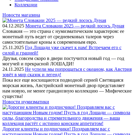
Коллекции
Новости магазина
04.12.2025
Монета Словакии 2025 — редкий лосось Дуная
Словакия — это страна с нумизматическим характером: ее
монетный путь ведет от средневековых талеров через
самостоятельные кроны к современным евро.
25.11.2025
Год Лошади уже скачет к нам! Встречаем его с
силой и грацией!
Друзья, совсем скоро в двери постучится новый год — год
могучей и прекрасной ЛОШАДИ!
24.11.2025
Не успели мы попрощаться с океаном, как Австрия
зовёт в мир сказок и легенд!
Пока все еще восхищаются подводной серией Светящаяся
морская жизнь, Австрийский монетный двор представляет
нам новую, не менее грандиозную коллекцию — Мифические
существа!
Новости нумизматики
Дорогие клиенты и подписчики! Поздравляем вас с
наступающим Новым годом! Пусть в год Лошади — символа