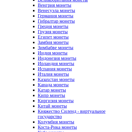
Венгрия монеты
Венесуэла монеты
Германия монеты
Гибралтар монеты
Греция монеты
Грузия монеты
Египет монеты
Замбия монеты
Зимбабве монеты
Индия монеты
Индонезия монеты
Ирландия монеты
Испания монеты
Италия монеты
Казахстан монеты
Канада монеты
Катар монеты
Кипр монеты
Киргизия монеты
Китай монеты
Княжество Силенд - виртуальное
государство
Колумбия монеты
Коста-Рика монеты