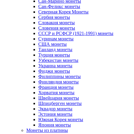
Сан-Марино монеты
Сан-Феликс монеты
Северная Корея Монеты
Сербия монеты
Словакия монеты
Словения монеты
СССР и РСФСР (1921-1991) монеты
Суринам монеты
США монеты
Таиланд монеты
Турция монеты
Узбекистан монеты
Украина монеты
Фиджи монеты
Филиппины монеты
Финляндия монеты
Франция монеты
Хорватия монеты
Швейцария монеты
Шпицберген монеты
Эквадор монеты
Эстония монеты
Южная Корея монеты
Япония монеты
Монеты из платины