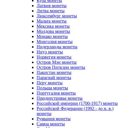
Куба монеты
Латвия монеты
Литва монеты
Люксембург монеты
Мальта монеты
Мексика монеты
Молдова монеты
Монако монеты
Монголия монеты
Нидерланды монеты
Ниуэ монеты
Норвегия монеты
Остров Мэн монеты
Остров Питкэрн монеты
Пакистан монеты
Парагвай монеты
Перу монеты
Польша монеты
Португалия монеты
Приднестровье монеты
Российской империи (1700-1917) монеты
Российской Федерации (1992 - до н. в.)
монеты
Румыния монеты
Самоа монеты