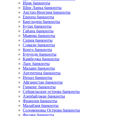
Ирак банкноты
Шри Ланка банкноты
Австро-Венгрия банкноты
Европа банкноты
Бангладеш банкноты
Бутан банкноты
Гайана банкноты
Мьянма банкноты
Сирия банкноты
Сомали банкноты
Конго банкноты
Бурунди банкноты
Камбоджа банкноты
Лаос банкноты
Малави банкноты
Аргентина банкноты
Непал банкноты
Афганистан банкноты
Гонконг банкноты
Сейшельские острова банкноты
Азербайджан банкноты
Франция банкноты
Малайзия банкноты
Соломоновы Острова банкноты
Фиджи банкноты