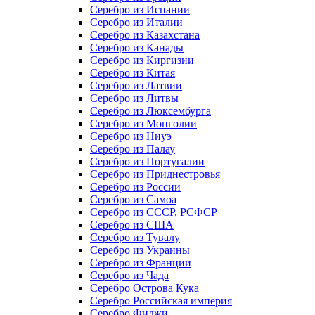
Серебро из Испании
Серебро из Италии
Серебро из Казахстана
Серебро из Канады
Серебро из Киргизии
Серебро из Китая
Серебро из Латвии
Серебро из Литвы
Серебро из Люксембурга
Серебро из Монголии
Серебро из Ниуэ
Серебро из Палау
Серебро из Португалии
Серебро из Приднестровья
Серебро из России
Серебро из Самоа
Серебро из СССР, РСФСР
Серебро из США
Серебро из Тувалу
Серебро из Украины
Серебро из Франции
Серебро из Чада
Серебро Острова Кука
Серебро Российская империя
Серебро Фиджи