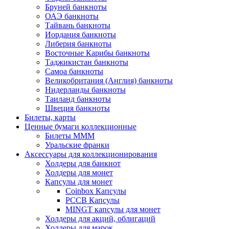
Бруней банкноты
ОАЭ банкноты
Тайвань банкноты
Иордания банкноты
Либерия банкноты
Восточные Карибы банкноты
Таджикистан банкноты
Самоа банкноты
Великобритания (Англия) банкноты
Нидерланды банкноты
Таиланд банкноты
Швеция банкноты
Билеты, карты
Ценные бумаги коллекционные
Билеты МММ
Уральские франки
Аксессуары для коллекционирования
Холдеры для банкнот
Холдеры для монет
Капсулы для монет
Coinbox Капсулы
РССВ Капсулы
MINGT капсулы для монет
Холдеры для акций, облигаций
Холдеры для марок