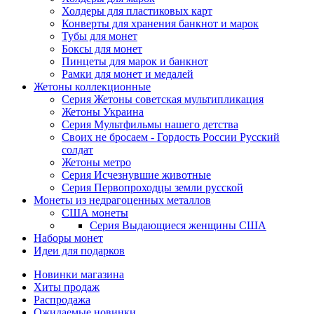
Холдеры для пластиковых карт
Конверты для хранения банкнот и марок
Тубы для монет
Боксы для монет
Пинцеты для марок и банкнот
Рамки для монет и медалей
Жетоны коллекционные
Серия Жетоны советская мультипликация
Жетоны Украина
Серия Мультфильмы нашего детства
Своих не бросаем - Гордость России Русский
солдат
Жетоны метро
Серия Исчезнувшие животные
Серия Первопроходцы земли русской
Монеты из недрагоценных металлов
США монеты
Серия Выдающиеся женщины США
Наборы монет
Идеи для подарков
Новинки магазина
Хиты продаж
Распродажа
Ожидаемые новинки