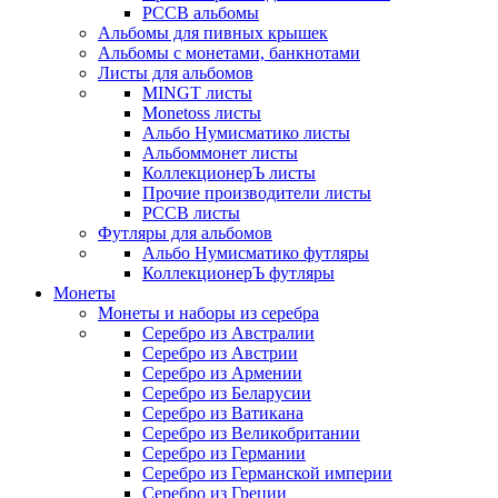
РССВ альбомы
Альбомы для пивных крышек
Альбомы с монетами, банкнотами
Листы для альбомов
MINGT листы
Monetoss листы
Альбо Нумисматико листы
Альбоммонет листы
КоллекционерЪ листы
Прочие производители листы
РССВ листы
Футляры для альбомов
Альбо Нумисматико футляры
КоллекционерЪ футляры
Монеты
Монеты и наборы из серебра
Серебро из Австралии
Серебро из Австрии
Серебро из Армении
Серебро из Беларусии
Серебро из Ватикана
Серебро из Великобритании
Серебро из Германии
Серебро из Германской империи
Серебро из Греции