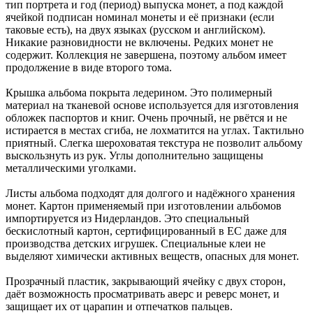
тип портрета и год (период) выпуска монет, а под каждой
ячейкой подписан номинал монеты и её признаки (если
таковые есть), на двух языках (русском и английском).
Никакие разновидности не включены. Редких монет не
содержит. Коллекция не завершена, поэтому альбом имеет
продолжение в виде второго тома.
Крышка альбома покрыта ледерином. Это полимерный
материал на тканевой основе используется для изготовления
обложек паспортов и книг. Очень прочный, не рвётся и не
истирается в местах сгиба, не лохматится на углах. Тактильно
приятный. Слегка шероховатая текстура не позволит альбому
выскользнуть из рук. Углы дополнительно защищены
металлическими уголками.
Листы альбома подходят для долгого и надёжного хранения
монет. Картон применяемый при изготовлении альбомов
импортируется из Нидерландов. Это специальный
бескислотный картон, сертифицированный в ЕС даже для
производства детских игрушек. Специальные клеи не
выделяют химически активных веществ, опасных для монет.
Прозрачный пластик, закрывающий ячейку с двух сторон,
даёт возможность просматривать аверс и реверс монет, и
защищает их от царапин и отпечатков пальцев.