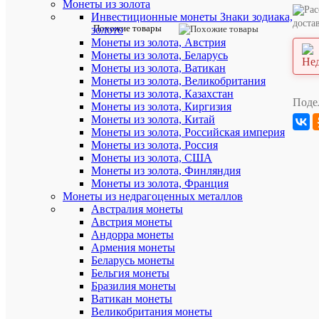
Монеты из золота
отзыв
Инвестиционные монеты Знаки зодиака,
доста
Похожие товары
золото
Артикул:
Монеты из золота, Австрия
3910
Монеты из золота, Беларусь
Монеты из золота, Ватикан
Монеты из золота, Великобритания
Описан
Монеты из золота, Казахстан
товара:
Поде
Монеты из золота, Киргизия
Серебряна
Монеты из золота, Китай
монета
Монеты из золота, Российская империя
10
Монеты из золота, Россия
рублей
925
Монеты из золота, США
пробы
Монеты из золота, Финляндия
(18.5
Монеты из золота, Франция
г)
Монеты из недрагоценных металлов
в
Австралия монеты
футляре
Австрия монеты
ЧМ
Андорра монеты
по
Армения монеты
футболу.
Беларусь,
Беларусь монеты
2013
Бельгия монеты
г.
Бразилия монеты
в.
Ватикан монеты
Великобритания монеты
Сохраннос