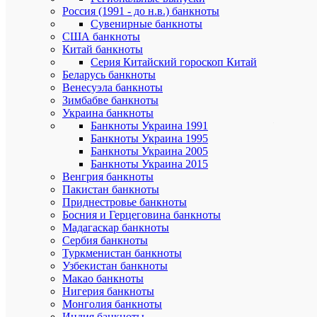
Россия (1991 - до н.в.) банкноты
Реверс:
Сувенирные банкноты
в
США банкноты
центре
Китай банкноты
на
Серия Китайский гороскоп Китай
фоне
Беларусь банкноты
стилизова
Венесуэла банкноты
изображен
земного
Зимбабве банкноты
шара
Украина банкноты
–
Банкноты Украина 1991
фрагмент
Банкноты Украина 1995
угла
Банкноты Украина 2005
футбольно
Банкноты Украина 2015
поля
Венгрия банкноты
с
Пакистан банкноты
мячом;
вверху
Приднестровье банкноты
по
Босния и Герцеговина банкноты
кругу
Мадагаскар банкноты
надпись:
Сербия банкноты
2014
Туркменистан банкноты
FIFA
Узбекистан банкноты
WORLD
Макао банкноты
CUP
Нигерия банкноты
BRASIL.
Монголия банкноты
Дизайн:
Индия банкноты