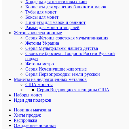
Холдеры для пластиковых карт
Нес
дн
Конверты для хранения банкнот и марок
Тубы для монет
Достоинст
Боксы для монет
Пинцеты для марок и банкнот
Рамки для монет и медалей
Жетоны коллекционные
Серия Жетоны советская мультипликация
Жетоны Украина
Серия Мультфильмы нашего детства
Своих не бросаем - Гордость России Русский
солдат
Жетоны метро
Недостатк
Серия Исчезнувшие животные
Серия Первопроходцы земли русской
Монеты из недрагоценных металлов
США монеты
Серия Выдающиеся женщины США
Наборы монет
Идеи для подарков
Новинки магазина
Хиты продаж
Общие
Распродажа
впечатлен
Ожидаемые новинки