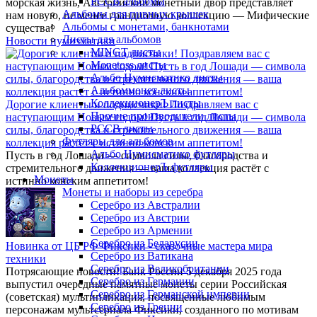
РССВ альбомы
морская жизнь, Австрийский монетный двор представляет
Альбомы для пивных крышек
нам новую, не менее грандиозную коллекцию — Мифические
Альбомы с монетами, банкнотами
существа!
Листы для альбомов
Новости нумизматики
MINGT листы
Monetoss листы
Альбо Нумисматико листы
Альбоммонет листы
КоллекционерЪ листы
Дорогие клиенты и подписчики! Поздравляем вас с
Прочие производители листы
наступающим Новым годом! Пусть в год Лошади — символа
РССВ листы
силы, благородства и стремительного движения — ваша
Футляры для альбомов
коллекция растёт с истинно конским аппетитом!
Альбо Нумисматико футляры
Пусть в год Лошади — символа силы, благородства и
КоллекционерЪ футляры
стремительного движения — ваша коллекция растёт с
Монеты
истинно конским аппетитом!
Монеты и наборы из серебра
Серебро из Австралии
Серебро из Австрии
Серебро из Армении
Серебро из Беларусии
Новинка от ЦБ РФ Фиксики - сказочные мастера мира
Серебро из Ватикана
техники
Серебро из Великобритании
Потрясающие новости! Банк России 5 декабря 2025 года
Серебро из Германии
выпустил очередные памятные монеты серии Российская
Серебро из Германской империи
(советская) мультипликация, посвященные любимым
Серебро из Греции
персонажам мультсериала Фиксики, созданного по мотивам