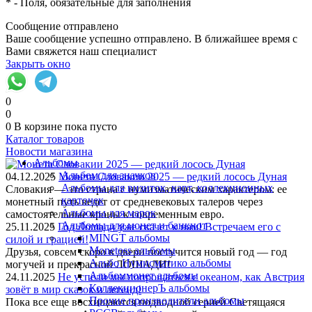
*
- Поля, обязательные для заполнения
Сообщение отправлено
Ваше сообщение успешно отправлено. В ближайшее время с
Вами свяжется наш специалист
Закрыть окно
0
0
0
В корзине
пока пусто
Каталог товаров
Новости магазина
Альбомы
Альбом для значков
04.12.2025
Монета Словакии 2025 — редкий лосось Дуная
Альбомы для визиток, карт, коллекционных
Словакия — это страна с нумизматическим характером: ее
карточек
монетный путь ведет от средневековых талеров через
Альбомы для марок
самостоятельные кроны к современным евро.
Альбомы для монет и банкнот
25.11.2025
Год Лошади уже скачет к нам! Встречаем его с
MINGT альбомы
силой и грацией!
Monetoss альбомы
Друзья, совсем скоро в двери постучится новый год — год
Альбо Нумисматико альбомы
могучей и прекрасной ЛОШАДИ!
Альбоммонет альбомы
24.11.2025
Не успели мы попрощаться с океаном, как Австрия
КоллекционерЪ альбомы
зовёт в мир сказок и легенд!
Прочие производители альбомы
Пока все еще восхищаются подводной серией Светящаяся