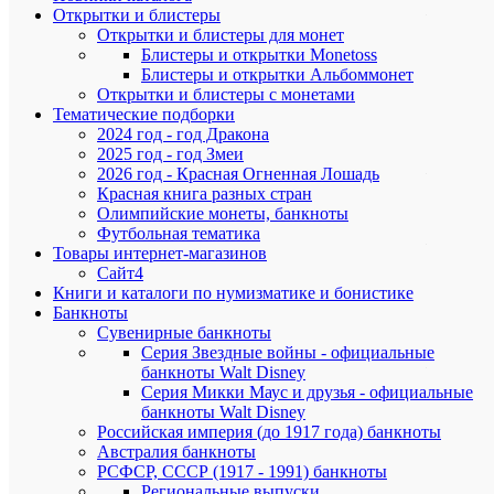
–
Открытки и блистеры
рельефное
Открытки и блистеры для монет
изображен
Блистеры и открытки Monetoss
Государст
Блистеры и открытки Альбоммонет
герба
Открытки и блистеры с монетами
Республик
Тематические подборки
Беларусь,
2024 год - год Дракона
под
2025 год - год Змеи
ним
–
2026 год - Красная Огненная Лошадь
год
Красная книга разных стран
чеканки,
Олимпийские монеты, банкноты
слева
Футбольная тематика
–
Товары интернет-магазинов
проба
Сайт4
сплава;
Книги и каталоги по нумизматике и бонистике
по
Банкноты
кругу
надписи:
Сувенирные банкноты
вверху
Серия Звездные войны - официальные
–
банкноты Walt Disney
РЭСПУБЛ
Серия Микки Маус и друзья - официальные
БЕЛАРУСЬ
банкноты Walt Disney
внизу
Российская империя (до 1917 года) банкноты
–
Австралия банкноты
номинал:
РСФСР, СССР (1917 - 1991) банкноты
10
РУБЛЕЙ.
Региональные выпуски