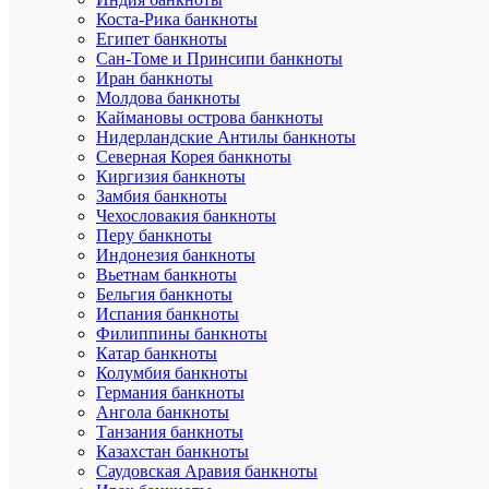
М.
Коста-Рика банкноты
Шульце
Египет банкноты
(Германия
Сан-Томе и Принсипи банкноты
Иран банкноты
Характе
Все
Молдова банкноты
характ
Каймановы острова банкноты
Mon
Нидерландские Антилы банкноты
Бренд
loisir
Северная Корея банкноты
Ширина
Киргизия банкноты
15
упаковки
Замбия банкноты
Длина
Чехословакия банкноты
22
упаковки
Перу банкноты
Высота
Индонезия банкноты
5
упаковки
Вьетнам банкноты
Артикул
3910
Бельгия банкноты
Загрузи
Испания банкноты
/
Филиппины банкноты
Дополнит
Загрузи
Катар банкноты
фотограф
/
Колумбия банкноты
Загрузи
Германия банкноты
10
Ангола банкноты
Номинал
рублей
Танзания банкноты
Казахстан банкноты
Саудовская Аравия банкноты