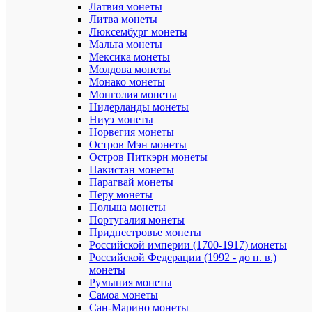
Латвия монеты
20
Литва монеты
Вес
Люксембург монеты
драгоценн
Мальта монеты
металла
Мексика монеты
(г):
Молдова монеты
18.5
Монако монеты
Монголия монеты
Упаковка:
Нидерланды монеты
монета
Ниуэ монеты
в
капсуле
Норвегия монеты
и
Остров Мэн монеты
футляре
Остров Питкэрн монеты
Пакистан монеты
Сертифик
Парагвай монеты
подлиннос
Перу монеты
присутств
Польша монеты
Португалия монеты
Страна:
Беларусь
Приднестровье монеты
Российской империи (1700-1917) монеты
Монета
Российской Федерации (1992 - до н. в.)
посвящена
монеты
Чемпиона
Румыния монеты
мира
Самоа монеты
по
Сан-Марино монеты
футболу