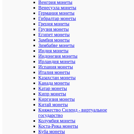
Венгрия монеты
Proof
Венесуэла монеты
Германия монеты
Год
выпуска:
Гибралтар монеты
2013
Греция монеты
Грузия монеты
Номинал:
Египет монеты
10
Замбия монеты
рублей
Зимбабве монеты
Индия монеты
Тираж:
Индонезия монеты
10000
Ирландия монеты
Материал:
Испания монеты
Серебро
Италия монеты
(Ag
Казахстан монеты
925)
Канада монеты
Катар монеты
Технологи
Кипр монеты
тампопеча
Киргизия монеты
Диаметр
Китай монеты
(мм):
Княжество Силенд - виртуальное
38.61
государство
Колумбия монеты
Вес
Коста-Рика монеты
монеты
Куба монеты
(г):