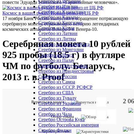
Серебро из Испании
повести Эдуарда Успенского «Гарантийные человечки».
Серебро из Италии
Серебро из Казахстана
Космос в ваших руках! Новый релиз от ЦБ РФ
Серебро из Канады
17 ноября Банк России выпустил в обращение потрясающую
Серебро из Киргизии
серебряную монету, отражающую историю легендарных
Серебро из Китая
космических аппаратов Венера-9 и Венера-10.
Серебро из Латвии
Серебро из Литвы
Серебряная монета 10 рублей
Серебро из Люксембурга
Серебро из Монголии
925 пробы (18.5 г) в футляре
Серебро из Ниуэ
Серебро из Палау
ЧМ по футболу. Беларусь,
Серебро из Португалии
Серебро из Приднестровья
2013 г. в. Proof
Серебро из России
Серебро из Самоа
Серебро из СССР, РСФСР
Серебро из США
Серебро из Тувалу
2 0
Отзывов:
Вернуться в раздел
Серебро из Украины
Серебро из Франции
Серебро из Чада
Обзор товара
Серебро Острова Кука
Серебро Российская империя
Серебро Фиджи
Характеристики
Добавить