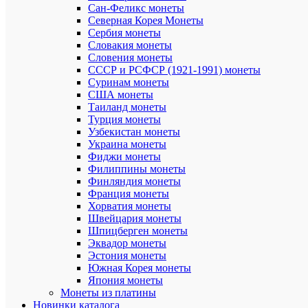
Сан-Феликс монеты
2014
года
Северная Корея Монеты
в
Сербия монеты
Бразилии.
Словакия монеты
Отчеканен
Словения монеты
ООО
СССР и РСФСР (1921-1991) монеты
"Б.Х.
Суринам монеты
Майерс
США монеты
Кунстпрег
Таиланд монеты
(Карлсфел
Германия)
Турция монеты
и
Узбекистан монеты
введена
Украина монеты
в
Фиджи монеты
обращени
Филиппины монеты
14
Финляндия монеты
мая
Франция монеты
2013
Хорватия монеты
года.
Швейцария монеты
Аверс:
Шпицберген монеты
в
Эквадор монеты
центре
Эстония монеты
в
Южная Корея монеты
круге,
Япония монеты
обрамлен
Монеты из платины
геометрич
Новинки каталога
орнаменто