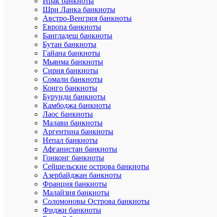
Ирак банкноты
ХА
Шри Ланка банкноты
Австро-Венгрия банкноты
Европа банкноты
Бангладеш банкноты
Про
Бутан банкноты
Гайана банкноты
Mon
Бр
Мьянма банкноты
loisir
Сирия банкноты
Сомали банкноты
Ши
15
Конго банкноты
упа
Бурунди банкноты
Дл
Камбоджа банкноты
22
упа
Лаос банкноты
Малави банкноты
Вы
Аргентина банкноты
5
упа
Непал банкноты
Афганистан банкноты
3910
Ар
Гонконг банкноты
Сейшельские острова банкноты
Загр
Азербайджан банкноты
/
До
Франция банкноты
Загр
фо
Малайзия банкноты
/
Соломоновы Острова банкноты
Загр
Фиджи банкноты