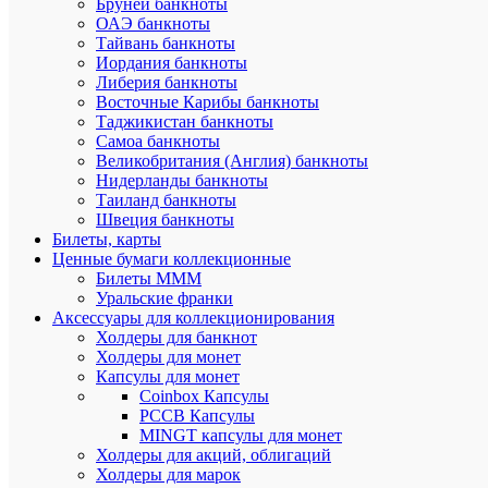
10
Бруней банкноты
Но
рубл
ОАЭ банкноты
Тайвань банкноты
Год
Иордания банкноты
2013
вы
Либерия банкноты
(пе
Восточные Карибы банкноты
Таджикистан банкноты
ЧМ
Самоа банкноты
по
Се
Великобритания (Англия) банкноты
футб
Нидерланды банкноты
Proof
Таиланд банкноты
Со
Швеция банкноты
Сере
Ма
Билеты, карты
Ценные бумаги коллекционные
Добавит
Билеты МММ
отзыв
Уральские франки
Ваша
Аксессуары для коллекционирования
оценка:
Холдеры для банкнот
Опыт
Холдеры для монет
использов
Капсулы для монет
Бо
Coinbox Капсулы
год
РССВ Капсулы
Ме
MINGT капсулы для монет
мес
Холдеры для акций, облигаций
Нес
Холдеры для марок
мес