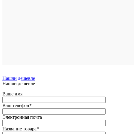
Подписа
Подробн
Сравнен
В
избранн
Недосту
Нашли дешевле
Нашли дешевле
Ваше имя
Ваш телефон
*
Электронная почта
Название товара
*