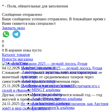
*
- Поля, обязательные для заполнения
Сообщение отправлено
Ваше сообщение успешно отправлено. В ближайшее время с
Вами свяжется наш специалист
Закрыть окно
0
0
0
В корзине
пока пусто
Каталог товаров
Новости магазина
Альбомы
Альбом для значков
04.12.2025
Монета Словакии 2025 — редкий лосось Дуная
Альбомы для визиток, карт, коллекционных
Словакия — это страна с нумизматическим характером: ее
карточек
монетный путь ведет от средневековых талеров через
Альбомы для марок
самостоятельные кроны к современным евро.
Альбомы для монет и банкнот
25.11.2025
Год Лошади уже скачет к нам! Встречаем его с
MINGT альбомы
силой и грацией!
Monetoss альбомы
Друзья, совсем скоро в двери постучится новый год — год
Альбо Нумисматико альбомы
могучей и прекрасной ЛОШАДИ!
Альбоммонет альбомы
24.11.2025
Не успели мы попрощаться с океаном, как Австрия
КоллекционерЪ альбомы
зовёт в мир сказок и легенд!