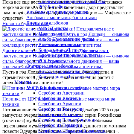
Прочие производители альбомы
Пока все еще восхищаются подводной серией Светящаяся
РССВ альбомы
морская жизнь, Австрийский монетный двор представляет
Альбомы для пивных крышек
нам новую, не менее грандиозную коллекцию — Мифические
Альбомы с монетами, банкнотами
существа!
Листы для альбомов
Новости нумизматики
MINGT листы
Monetoss листы
Альбо Нумисматико листы
Альбоммонет листы
КоллекционерЪ листы
Дорогие клиенты и подписчики! Поздравляем вас с
Прочие производители листы
наступающим Новым годом! Пусть в год Лошади — символа
РССВ листы
силы, благородства и стремительного движения — ваша
Футляры для альбомов
коллекция растёт с истинно конским аппетитом!
Альбо Нумисматико футляры
Пусть в год Лошади — символа силы, благородства и
КоллекционерЪ футляры
стремительного движения — ваша коллекция растёт с
Монеты
истинно конским аппетитом!
Монеты и наборы из серебра
Серебро из Австралии
Серебро из Австрии
Новинка от ЦБ РФ Фиксики - сказочные мастера мира
Серебро из Армении
техники
Серебро из Беларусии
Потрясающие новости! Банк России 5 декабря 2025 года
Серебро из Ватикана
выпустил очередные памятные монеты серии Российская
Серебро из Великобритании
(советская) мультипликация, посвященные любимым
Серебро из Германии
персонажам мультсериала Фиксики, созданного по мотивам
Серебро из Германской империи
повести Эдуарда Успенского «Гарантийные человечки».