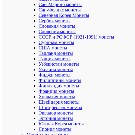
упа
Сан-Марино монеты
Сан-Феликс монеты
Вы
1
Северная Корея Монеты
упа
Сербия монеты
7121
Ар
Словакия монеты
Словения монеты
Лист
СССР и РСФСР (1921-1991) монеты
для
Но
Суринам монеты
моне
США монеты
Таиланд монеты
Год
Турция монеты
2024
вы
Узбекистан монеты
(пе
Украина монеты
Фиджи монеты
Колл
Се
Филиппины монеты
Нов
Со
Финляндия монеты
Франция монеты
Карт
Ма
Хорватия монеты
Швейцария монеты
Добавит
Шпицберген монеты
отзыв
Эквадор монеты
Ваша
Эстония монеты
оценка:
Южная Корея монеты
Опыт
использов
Япония монеты
Монеты из платины