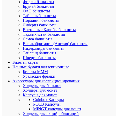
Фиджи банкноты
для
Бруней банкноты
памятны
ОАЭ банкноты
и
Тайвань банкноты
юбилей
Иордания банкноты
монет
Либерия банкноты
2
Восточные Карибы банкноты
евро
Таджикистан банкноты
2021
Самоа банкноты
-
Великобритания (Англия) банкноты
2022гг.
Нидерланды банкноты
Коллекц
Таиланд банкноты
без
Швеция банкноты
монет
Билеты, карты
(A08P8)
Ценные бумаги коллекционные
480
Билеты МММ
₽
Уральские франки
/
Аксессуары для коллекционирования
шт
Холдеры для банкнот
Холдеры для монет
Капсулы для монет
В
Coinbox Капсулы
корзину
РССВ Капсулы
MINGT капсулы для монет
Подробн
Холдеры для акций, облигаций