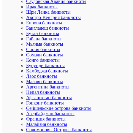
Саудовская Аравия банкноты
Ирак банкноты
Подписа
Шри Ланка банкноты
Австро-Венгрия банкноты
Европа банкноты
Подробн
Бангладеш банкноты
Бутан банкноты
Сравнен
Гайана банкноты
Мьянма банкноты
В
Сирия банкноты
избранн
Сомали банкноты
Конго банкноты
Недосту
Бурунди банкноты
Камбоджа банкноты
Лаос банкноты
Малави банкноты
Аргентина банкноты
Непал банкноты
Афганистан банкноты
Гонконг банкноты
Сейшельские острова банкноты
Азербайджан банкноты
Быстры
Франция банкноты
просмот
Малайзия банкноты
Лист
Соломоновы Острова банкноты
альбома