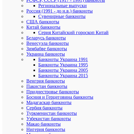
РСФСР, СССР (1917 - 1991) банкноты
Региональные выпуски
Россия (1991 - до н.в.) банкноты
Сувенирные банкноты
Общие
впечатлен
США банкноты
Китай банкноты
Серия Китайский гороскоп Китай
Беларусь банкноты
Венесуэла банкноты
Зимбабве банкноты
Украина банкноты
Банкноты Украина 1991
Банкноты Украина 1995
Банкноты Украина 2005
Представь
Банкноты Украина 2015
Венгрия банкноты
Отправит
Пакистан банкноты
отзыв
Приднестровье банкноты
Босния и Герцеговина банкноты
Мадагаскар банкноты
Сербия банкноты
ПО
Туркменистан банкноты
Узбекистан банкноты
ТО
Макао банкноты
(8)
Нигерия банкноты