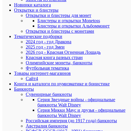
Бо
Новинки каталога
год
Открытки и блистеры
Ме
Открытки и блистеры для монет
мес
Блистеры и открытки Monetoss
Нес
Блистеры и открытки Альбоммонет
мес
Нес
Открытки и блистеры с монетами
дн
Тематические подборки
2024 год - год Дракона
Достоинст
2025 год - год Змеи
2026 год - Красная Огненная Лошадь
Красная книга разных стран
Олимпийские монеты, банкноты
Футбольная тематика
Товары интернет-магазинов
Сайт4
Книги и каталоги по нумизматике и бонистике
Банкноты
Сувенирные банкноты
Недостатк
Серия Звездные войны - официальные
банкноты Walt Disney
Серия Микки Маус и друзья - официальные
банкноты Walt Disney
Российская империя (до 1917 года) банкноты
Австралия банкноты