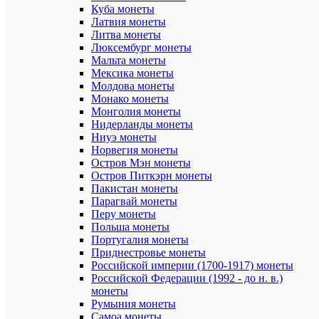
Куба монеты
Высота
1
Латвия монеты
упаковки
Литва монеты
Артикул
7121
Люксембург монеты
Лист
Мальта монеты
Номинал
для
Мексика монеты
монет
Молдова монеты
Год
Монако монеты
выпуска
2024
Монголия монеты
(период)
Нидерланды монеты
Ниуэ монеты
Норвегия монеты
Остров Мэн монеты
ХА
Остров Питкэрн монеты
Пакистан монеты
Парагвай монеты
Про
Перу монеты
Польша монеты
Mon
Португалия монеты
Бр
loisir
Приднестровье монеты
Российской империи (1700-1917) монеты
Ши
Российской Федерации (1992 - до н. в.)
22
упа
монеты
Румыния монеты
Дл
27
Самоа монеты