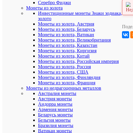
Серебро Фиджи
7121
Монеты из золота
Инвестиционные монеты Знаки зодиака,
Описан
золото
товара:
Монеты из золота, Австрия
Поде
Монеты из золота, Беларусь
Универсал
Монеты из золота, Ватикан
лист
Монеты из золота, Великобритания
для
монет
Монеты из золота, Казахстан
диаметро
Монеты из золота, Киргизия
38.7
Монеты из золота, Китай
мм.
Монеты из золота, Российская империя
Коллекци
Монеты из золота, Россия
(без
Монеты из золота, США
монет)
Монеты из золота, Финляндия
Монеты из золота, Франция
Цвет
листа
Монеты из недрагоценных металлов
для
Австралия монеты
монет:
Австрия монеты
синий
Андорра монеты
Армения монеты
Количеств
Беларусь монеты
посадочн
Бельгия монеты
мест
Бразилия монеты
(ячеек
под
Ватикан монеты