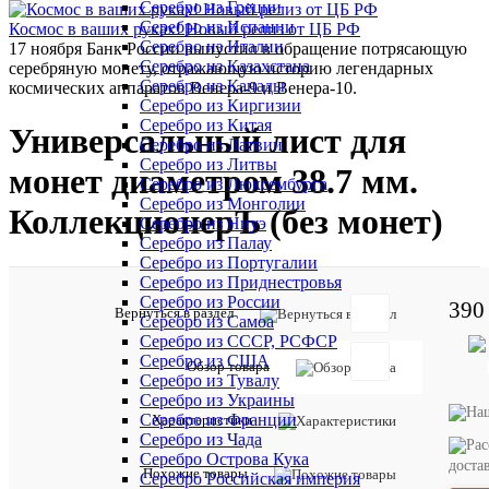
Серебро из Греции
Серебро из Испании
Космос в ваших руках! Новый релиз от ЦБ РФ
Серебро из Италии
17 ноября Банк России выпустил в обращение потрясающую
Серебро из Казахстана
серебряную монету, отражающую историю легендарных
Серебро из Канады
космических аппаратов Венера-9 и Венера-10.
Серебро из Киргизии
Серебро из Китая
Универсальный лист для
Серебро из Латвии
Серебро из Литвы
монет диаметром 38.7 мм.
Серебро из Люксембурга
Серебро из Монголии
КоллекционерЪ (без монет)
Серебро из Ниуэ
Серебро из Палау
Серебро из Португалии
Серебро из Приднестровья
Серебро из России
390
Отзывов:
Вернуться в раздел
Серебро из Самоа
Серебро из СССР, РСФСР
Серебро из США
Обзор товара
Серебро из Тувалу
Серебро из Украины
Серебро из Франции
Характеристики
Добавить
Серебро из Чада
отзыв
Серебро Острова Кука
доста
Похожие товары
Серебро Российская империя
Артикул: