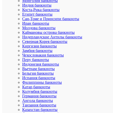
Монголия банкноты
Индия банкноты
Коста-Рика банкноты
Египет банкноты
Сан-Томе и Принсипи банкноты
Иран банкноты
Молдова банкноты
Каймановы острова банкноты
Быстры
Нидерландские Антилы банкноты
просмот
Северная Корея банкноты
Лист
Киргизия банкноты
альбома
Замбия банкноты
для
Чехословакия банкноты
монет
Перу банкноты
в
Индонезия банкноты
капсулах
Вьетнам банкноты
диаметр
Бельгия банкноты
45
Испания банкноты
мм
Филиппины банкноты
(красный
Катар банкноты
Коллекц
Колумбия банкноты
610
Германия банкноты
₽
Ангола банкноты
/
Танзания банкноты
шт
Казахстан банкноты