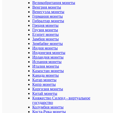
монеты)
Великобритания монеты
на
Венгрия монеты
листе:
Венесуэла монеты
под
Германия монеты
12
Гибралтар монеты
монет
Греция монеты
Грузия монеты
Количеств
листов
Египет монеты
в
Замбия монеты
наборе:
Зимбабве монеты
1
Индия монеты
лист
Индонезия монеты
Ирландия монеты
Размер
Испания монеты
листа:
Италия монеты
205х250
мм
Казахстан монеты
Канада монеты
Катар монеты
Характе
Все
Кипр монеты
характ
Киргизия монеты
Mon
Бренд
Китай монеты
loisir
Княжество Силенд - виртуальное
Ширина
22
государство
упаковки
Колумбия монеты
Длина
27
Коста-Рика монеты
упаковки