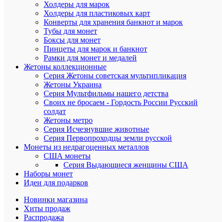
Холдеры для марок
Сравнен
Холдеры для пластиковых карт
Конверты для хранения банкнот и марок
В
Тубы для монет
избранн
Боксы для монет
Пинцеты для марок и банкнот
Рамки для монет и медалей
В
Жетоны коллекционные
наличии
Серия Жетоны советская мультипликация
Жетоны Украина
Серия Мультфильмы нашего детства
Своих не бросаем - Гордость России Русский
солдат
Жетоны метро
Серия Исчезнувшие животные
Серия Первопроходцы земли русской
Монеты из недрагоценных металлов
США монеты
Серия Выдающиеся женщины США
Быстры
Наборы монет
просмот
Идеи для подарков
Лист
альбома
Новинки магазина
для
Хиты продаж
жетонов
Распродажа