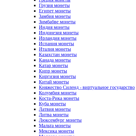
Грузия монеты
Египет монеты
Замбия монеты
Зимбабве монеты
Индия монеты
Индонезия монеты
Ирландия монеты
Испания монеты
Италия монеты
Казахстан монеты
Канада монеты
Катар монеты
Кипр монеты
Киргизия монеты
Китай монеты
Княжество Силенд - виртуальное государство
Колумбия монеты
Коста-Рика монеты
Куба монеты
Латвия монеты
Литва монеты
Люксембург монеты
Мальта монеты
Мексика монеты