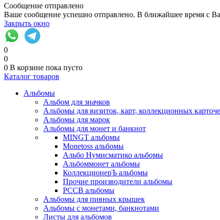
Сообщение отправлено
Ваше сообщение успешно отправлено. В ближайшее время с Ва
Закрыть окно
0
0
0
В корзине
пока пусто
Каталог товаров
Альбомы
Альбом для значков
Альбомы для визиток, карт, коллекционных карточ
Альбомы для марок
Альбомы для монет и банкнот
MINGT альбомы
Monetoss альбомы
Альбо Нумисматико альбомы
Альбоммонет альбомы
КоллекционерЪ альбомы
Прочие производители альбомы
РССВ альбомы
Альбомы для пивных крышек
Альбомы с монетами, банкнотами
Листы для альбомов