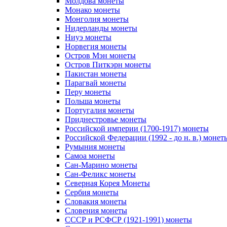
Молдова монеты
Монако монеты
Монголия монеты
Нидерланды монеты
Ниуэ монеты
Норвегия монеты
Остров Мэн монеты
Остров Питкэрн монеты
Пакистан монеты
Парагвай монеты
Перу монеты
Польша монеты
Португалия монеты
Приднестровье монеты
Российской империи (1700-1917) монеты
Российской Федерации (1992 - до н. в.) монет
Румыния монеты
Самоа монеты
Сан-Марино монеты
Сан-Феликс монеты
Северная Корея Монеты
Сербия монеты
Словакия монеты
Словения монеты
СССР и РСФСР (1921-1991) монеты