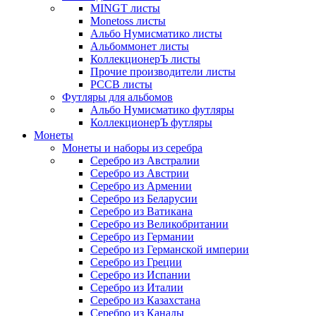
MINGT листы
Monetoss листы
Альбо Нумисматико листы
Альбоммонет листы
КоллекционерЪ листы
Прочие производители листы
РССВ листы
Футляры для альбомов
Альбо Нумисматико футляры
КоллекционерЪ футляры
Монеты
Монеты и наборы из серебра
Серебро из Австралии
Серебро из Австрии
Серебро из Армении
Серебро из Беларусии
Серебро из Ватикана
Серебро из Великобритании
Серебро из Германии
Серебро из Германской империи
Серебро из Греции
Серебро из Испании
Серебро из Италии
Серебро из Казахстана
Серебро из Канады