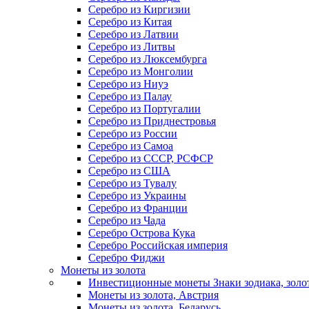
Серебро из Киргизии
Серебро из Китая
Серебро из Латвии
Серебро из Литвы
Серебро из Люксембурга
Серебро из Монголии
Серебро из Ниуэ
Серебро из Палау
Серебро из Португалии
Серебро из Приднестровья
Серебро из России
Серебро из Самоа
Серебро из СССР, РСФСР
Серебро из США
Серебро из Тувалу
Серебро из Украины
Серебро из Франции
Серебро из Чада
Серебро Острова Кука
Серебро Российская империя
Серебро Фиджи
Монеты из золота
Инвестиционные монеты Знаки зодиака, золо
Монеты из золота, Австрия
Монеты из золота, Беларусь