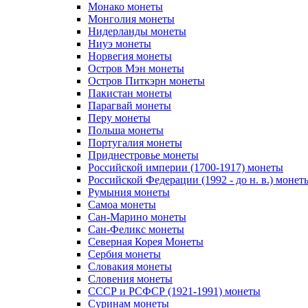
Монако монеты
Монголия монеты
Нидерланды монеты
Ниуэ монеты
Норвегия монеты
Остров Мэн монеты
Остров Питкэрн монеты
Пакистан монеты
Парагвай монеты
Перу монеты
Польша монеты
Португалия монеты
Приднестровье монеты
Российской империи (1700-1917) монеты
Российской Федерации (1992 - до н. в.) монет
Румыния монеты
Самоа монеты
Сан-Марино монеты
Сан-Феликс монеты
Северная Корея Монеты
Сербия монеты
Словакия монеты
Словения монеты
СССР и РСФСР (1921-1991) монеты
Суринам монеты