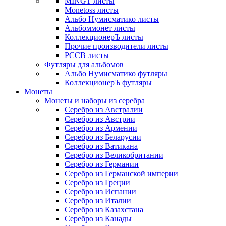
MINGT листы
Monetoss листы
Альбо Нумисматико листы
Альбоммонет листы
КоллекционерЪ листы
Прочие производители листы
РССВ листы
Футляры для альбомов
Альбо Нумисматико футляры
КоллекционерЪ футляры
Монеты
Монеты и наборы из серебра
Серебро из Австралии
Серебро из Австрии
Серебро из Армении
Серебро из Беларусии
Серебро из Ватикана
Серебро из Великобритании
Серебро из Германии
Серебро из Германской империи
Серебро из Греции
Серебро из Испании
Серебро из Италии
Серебро из Казахстана
Серебро из Канады