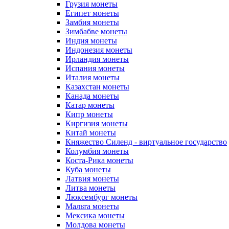
Грузия монеты
Египет монеты
Замбия монеты
Зимбабве монеты
Индия монеты
Индонезия монеты
Ирландия монеты
Испания монеты
Италия монеты
Казахстан монеты
Канада монеты
Катар монеты
Кипр монеты
Киргизия монеты
Китай монеты
Княжество Силенд - виртуальное государство
Колумбия монеты
Коста-Рика монеты
Куба монеты
Латвия монеты
Литва монеты
Люксембург монеты
Мальта монеты
Мексика монеты
Молдова монеты