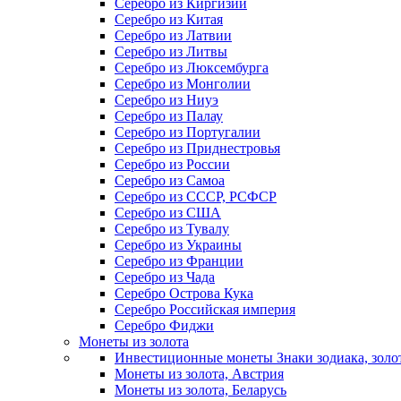
Серебро из Киргизии
Серебро из Китая
Серебро из Латвии
Серебро из Литвы
Серебро из Люксембурга
Серебро из Монголии
Серебро из Ниуэ
Серебро из Палау
Серебро из Португалии
Серебро из Приднестровья
Серебро из России
Серебро из Самоа
Серебро из СССР, РСФСР
Серебро из США
Серебро из Тувалу
Серебро из Украины
Серебро из Франции
Серебро из Чада
Серебро Острова Кука
Серебро Российская империя
Серебро Фиджи
Монеты из золота
Инвестиционные монеты Знаки зодиака, золо
Монеты из золота, Австрия
Монеты из золота, Беларусь