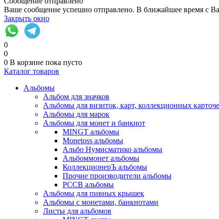
Сообщение отправлено
Ваше сообщение успешно отправлено. В ближайшее время с Ва
Закрыть окно
0
0
0
В корзине
пока пусто
Каталог товаров
Альбомы
Альбом для значков
Альбомы для визиток, карт, коллекционных карточ
Альбомы для марок
Альбомы для монет и банкнот
MINGT альбомы
Monetoss альбомы
Альбо Нумисматико альбомы
Альбоммонет альбомы
КоллекционерЪ альбомы
Прочие производители альбомы
РССВ альбомы
Альбомы для пивных крышек
Альбомы с монетами, банкнотами
Листы для альбомов