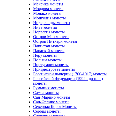
Мексика монеты
Молдова монеты
Монако монеты
Монголия монеты
Нидерланды монеты
Ниуэ монеты
Норвегия монеты
Остров Мэн монеты
Остров Питкэрн монеты
Пакистан монеты
Парагвай монеты
Перу монеты
Польша монеты
Португалия монеты
Приднестровье монеты
Российской империи (1700-1917) монеты
Российской Федерации (1992 - до н. в.)
монеты
Румыния монеты
Самоа монеты
Сан-Марино монеты
Сан-Феликс монеты
Северная Корея Монеты
Сербия монеты
Словакия монеты