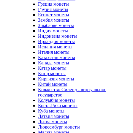
Греция монеты
Грузия монеты
Египет монеты
Замбия монеты
Зимбабве монеты
Индия монеты
Индонезия монеты
Ирландия монеты
Испания монеты
Италия монеты
Казахстан монеты
Канада монеты
Катар монеты
Кипр монеты
Киргизия монеты
Китай монеты
Княжество Силенд - виртуальное
государство
Колумбия монеты
Коста-Рика монеты
Куба монеты
Латвия монеты
Литва монеты
Люксембург монеты
Мальта монеты