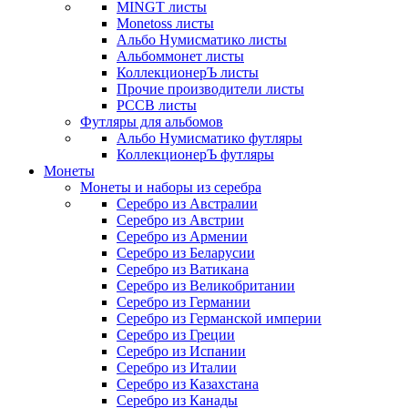
MINGT листы
Monetoss листы
Альбо Нумисматико листы
Альбоммонет листы
КоллекционерЪ листы
Прочие производители листы
РССВ листы
Футляры для альбомов
Альбо Нумисматико футляры
КоллекционерЪ футляры
Монеты
Монеты и наборы из серебра
Серебро из Австралии
Серебро из Австрии
Серебро из Армении
Серебро из Беларусии
Серебро из Ватикана
Серебро из Великобритании
Серебро из Германии
Серебро из Германской империи
Серебро из Греции
Серебро из Испании
Серебро из Италии
Серебро из Казахстана
Серебро из Канады