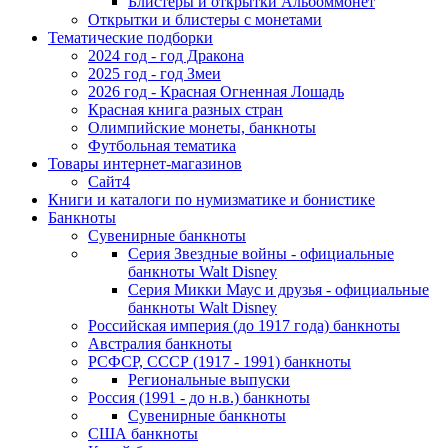
Блистеры и открытки Альбоммонет
Открытки и блистеры с монетами
Тематические подборки
2024 год - год Дракона
2025 год - год Змеи
2026 год - Красная Огненная Лошадь
Красная книга разных стран
Олимпийские монеты, банкноты
Футбольная тематика
Товары интернет-магазинов
Сайт4
Книги и каталоги по нумизматике и бонистике
Банкноты
Сувенирные банкноты
Серия Звездные войны - официальные
банкноты Walt Disney
Серия Микки Маус и друзья - официальные
банкноты Walt Disney
Российская империя (до 1917 года) банкноты
Австралия банкноты
РСФСР, СССР (1917 - 1991) банкноты
Региональные выпуски
Россия (1991 - до н.в.) банкноты
Сувенирные банкноты
США банкноты