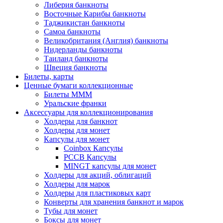
Либерия банкноты
Восточные Карибы банкноты
Таджикистан банкноты
Самоа банкноты
Великобритания (Англия) банкноты
Нидерланды банкноты
Таиланд банкноты
Швеция банкноты
Билеты, карты
Ценные бумаги коллекционные
Билеты МММ
Уральские франки
Аксессуары для коллекционирования
Холдеры для банкнот
Холдеры для монет
Капсулы для монет
Coinbox Капсулы
РССВ Капсулы
MINGT капсулы для монет
Холдеры для акций, облигаций
Холдеры для марок
Холдеры для пластиковых карт
Конверты для хранения банкнот и марок
Тубы для монет
Боксы для монет