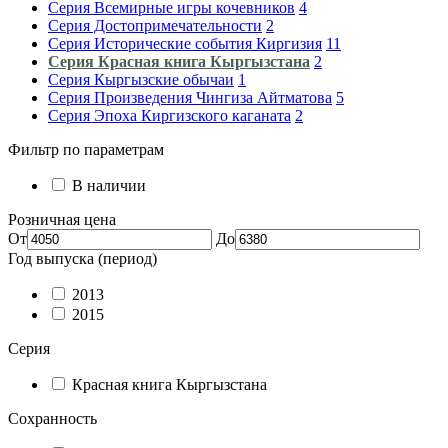
Серия Всемирные игры кочевников
4
Серия Достопримечательности
2
Серия Исторические события Киргизия
11
Серия Красная книга Кыргызстана
2
Серия Кыргызские обычаи
1
Серия Произведения Чингиза Айтматова
5
Серия Эпоха Киргизского каганата
2
Фильтр по параметрам
В наличии
Розничная цена
От
До
Год выпуска (период)
2013
2015
Серия
Красная книга Кыргызстана
Сохранность