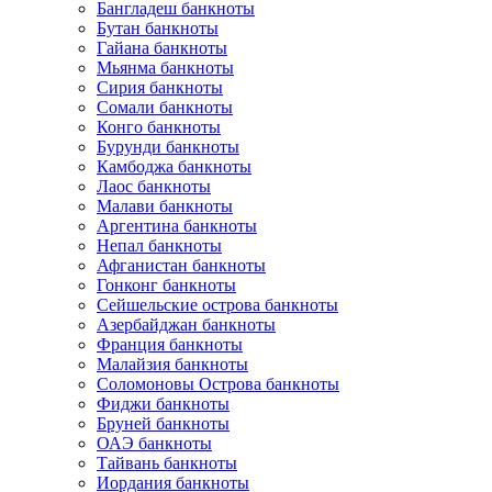
Бангладеш банкноты
Бутан банкноты
Гайана банкноты
Мьянма банкноты
Сирия банкноты
Сомали банкноты
Конго банкноты
Бурунди банкноты
Камбоджа банкноты
Лаос банкноты
Малави банкноты
Аргентина банкноты
Непал банкноты
Афганистан банкноты
Гонконг банкноты
Сейшельские острова банкноты
Азербайджан банкноты
Франция банкноты
Малайзия банкноты
Соломоновы Острова банкноты
Фиджи банкноты
Бруней банкноты
ОАЭ банкноты
Тайвань банкноты
Иордания банкноты