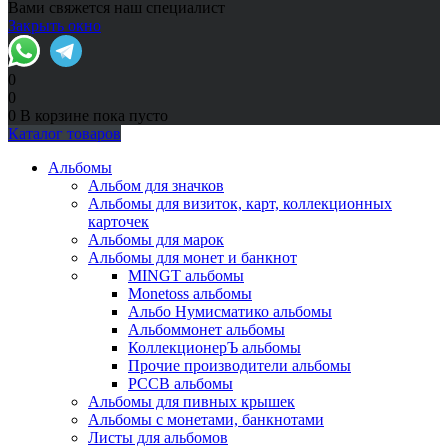
Вами свяжется наш специалист
Закрыть окно
0
0
0
В корзине
пока пусто
Каталог товаров
Альбомы
Альбом для значков
Альбомы для визиток, карт, коллекционных
карточек
Альбомы для марок
Альбомы для монет и банкнот
MINGT альбомы
Monetoss альбомы
Альбо Нумисматико альбомы
Альбоммонет альбомы
КоллекционерЪ альбомы
Прочие производители альбомы
РССВ альбомы
Альбомы для пивных крышек
Альбомы с монетами, банкнотами
Листы для альбомов