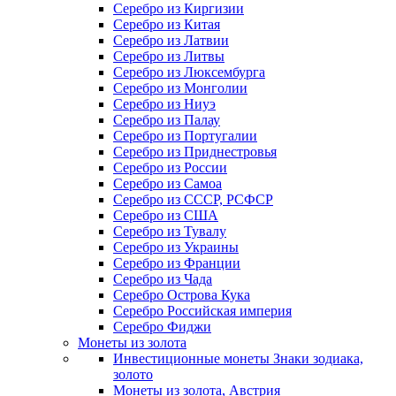
Серебро из Киргизии
Серебро из Китая
Серебро из Латвии
Серебро из Литвы
Серебро из Люксембурга
Серебро из Монголии
Серебро из Ниуэ
Серебро из Палау
Серебро из Португалии
Серебро из Приднестровья
Серебро из России
Серебро из Самоа
Серебро из СССР, РСФСР
Серебро из США
Серебро из Тувалу
Серебро из Украины
Серебро из Франции
Серебро из Чада
Серебро Острова Кука
Серебро Российская империя
Серебро Фиджи
Монеты из золота
Инвестиционные монеты Знаки зодиака,
золото
Монеты из золота, Австрия