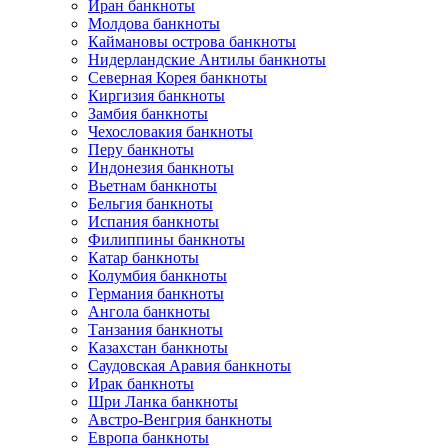
Иран банкноты
Молдова банкноты
Каймановы острова банкноты
Нидерландские Антилы банкноты
Северная Корея банкноты
Киргизия банкноты
Замбия банкноты
Чехословакия банкноты
Перу банкноты
Индонезия банкноты
Вьетнам банкноты
Бельгия банкноты
Испания банкноты
Филиппины банкноты
Катар банкноты
Колумбия банкноты
Германия банкноты
Ангола банкноты
Танзания банкноты
Казахстан банкноты
Саудовская Аравия банкноты
Ирак банкноты
Шри Ланка банкноты
Австро-Венгрия банкноты
Европа банкноты