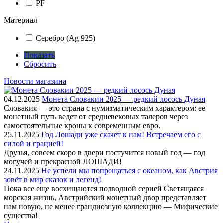
PF
Материал
Серебро (Ag 925)
Показать
Сбросить
Новости магазина
04.12.2025
Монета Словакии 2025 — редкий лосось Дуная
Словакия — это страна с нумизматическим характером: ее
монетный путь ведет от средневековых талеров через
самостоятельные кроны к современным евро.
25.11.2025
Год Лошади уже скачет к нам! Встречаем его с
силой и грацией!
Друзья, совсем скоро в двери постучится новый год — год
могучей и прекрасной ЛОШАДИ!
24.11.2025
Не успели мы попрощаться с океаном, как Австрия
зовёт в мир сказок и легенд!
Пока все еще восхищаются подводной серией Светящаяся
морская жизнь, Австрийский монетный двор представляет
нам новую, не менее грандиозную коллекцию — Мифические
существа!